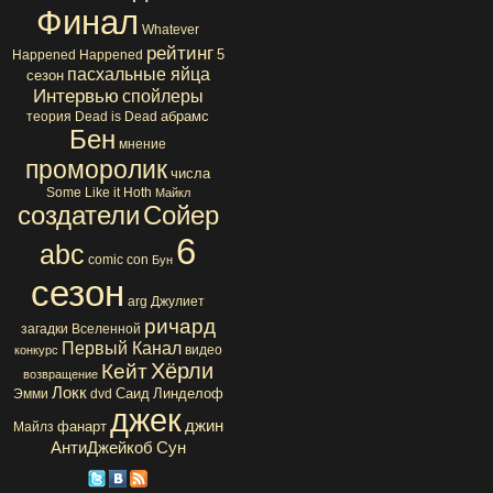
Финал
Whatever
рейтинг
5
Happened Happened
пасхальные яйца
сезон
Интервью
спойлеры
абрамс
теория
Dead is Dead
Бен
мнение
проморолик
числа
Some Like it Hoth
Майкл
создатели
Сойер
6
abc
comic con
Бун
сезон
arg
Джулиет
ричард
загадки Вселенной
Первый Канал
видео
конкурс
Хёрли
Кейт
возвращение
Локк
Саид
Линделоф
Эмми
dvd
джек
джин
фанарт
Майлз
АнтиДжейкоб
Сун