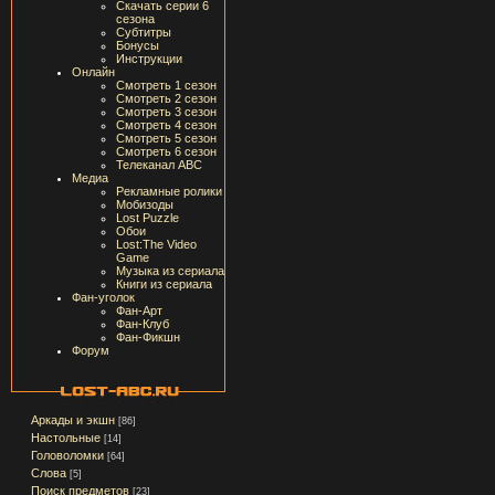
Скачать серии 6
сезона
Субтитры
Бонусы
Инструкции
Онлайн
Смотреть 1 сезон
Смотреть 2 сезон
Смотреть 3 сезон
Смотреть 4 сезон
Смотреть 5 сезон
Смотреть 6 сезон
Телеканал ABC
Медиа
Рекламные ролики
Мобизоды
Lost Puzzle
Обои
Lost:The Video
Game
Музыка из сериала
Книги из сериала
Фан-уголок
Фан-Арт
Фан-Клуб
Фан-Фикшн
Форум
Аркады и экшн
[86]
Настольные
[14]
Головоломки
[64]
Слова
[5]
Поиск предметов
[23]