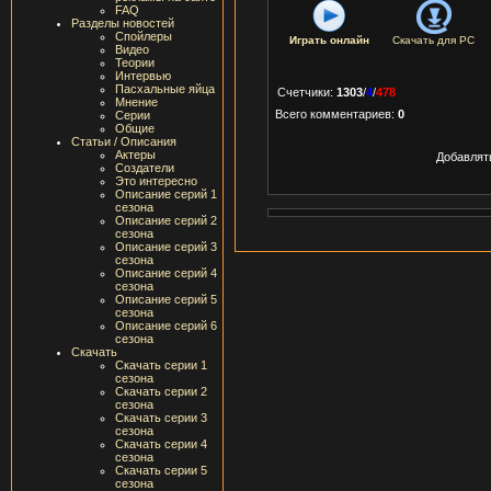
FAQ
Разделы новостей
Спойлеры
Играть онлайн
Скачать для
PC
Видео
Теории
Интервью
Пасхальные яйца
Счетчики
:
1303
/
4
/
478
Мнение
Всего комментариев
:
0
Серии
Общие
Статьи / Описания
Актеры
Добавлят
Создатели
Это интересно
Описание серий 1
сезона
Описание серий 2
сезона
Описание серий 3
сезона
Описание серий 4
сезона
Описание серий 5
сезона
Описание серий 6
сезона
Скачать
Скачать серии 1
сезона
Скачать серии 2
сезона
Скачать серии 3
сезона
Скачать серии 4
сезона
Скачать серии 5
сезона