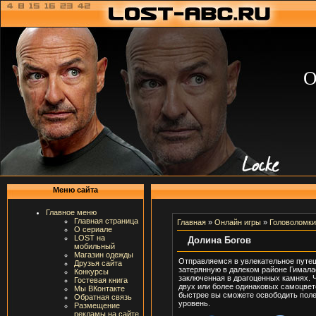
О
Меню сайта
Главное меню
Главная страница
Главная
»
Онлайн игры
»
Головоломки
О сериале
LOST на
Долина Богов
мобильный
Магазин одежды
Отправляемся в увлекательное путеш
Друзья сайта
затерянную в далеком районе Гимала
Конкурсы
заключенная в драгоценных камнях. Ч
Гостевая книга
двух или более одинаковых самоцвето
Мы ВКонтакте
быстрее вы сможете освободить поле
Обратная связь
уровень.
Размещение
рекламы на сайте