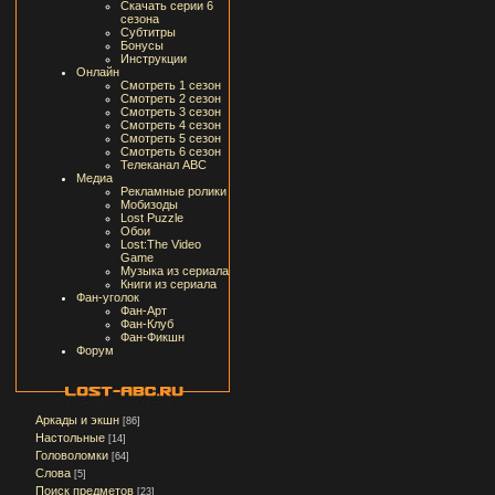
Скачать серии 6
сезона
Субтитры
Бонусы
Инструкции
Онлайн
Смотреть 1 сезон
Смотреть 2 сезон
Смотреть 3 сезон
Смотреть 4 сезон
Смотреть 5 сезон
Смотреть 6 сезон
Телеканал ABC
Медиа
Рекламные ролики
Мобизоды
Lost Puzzle
Обои
Lost:The Video
Game
Музыка из сериала
Книги из сериала
Фан-уголок
Фан-Арт
Фан-Клуб
Фан-Фикшн
Форум
Аркады и экшн
[86]
Настольные
[14]
Головоломки
[64]
Слова
[5]
Поиск предметов
[23]