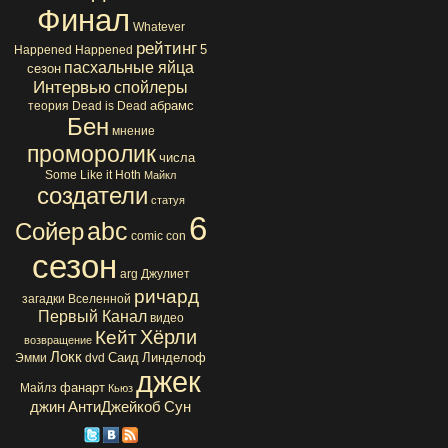
Финал
Whatever
рейтинг
5
Happened Happened
пасхальные яйца
сезон
Интервью
спойлеры
абрамс
теория
Dead is Dead
Бен
мнение
проморолик
числа
Some Like it Hoth
Майкл
создатели
статуя
6
abc
Сойер
comic con
сезон
arg
Джулиет
ричард
загадки Вселенной
Первый Канал
видео
Хёрли
Кейт
возвращение
Локк
Саид
Линделоф
Эмми
dvd
джек
фанарт
Майлз
Кьюз
джин
АнтиДжейкоб
Сун