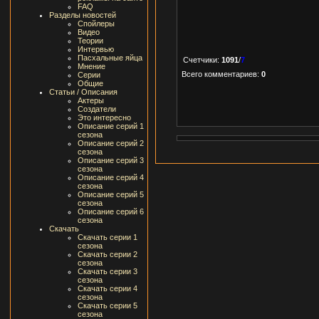
FAQ
Разделы новостей
Спойлеры
Видео
Теории
Интервью
Пасхальные яйца
Счетчики
:
1091
/
7
Мнение
Всего комментариев
:
0
Серии
Общие
Статьи / Описания
Актеры
Создатели
Это интересно
Описание серий 1
сезона
Описание серий 2
сезона
Описание серий 3
сезона
Описание серий 4
сезона
Описание серий 5
сезона
Описание серий 6
сезона
Скачать
Скачать серии 1
сезона
Скачать серии 2
сезона
Скачать серии 3
сезона
Скачать серии 4
сезона
Скачать серии 5
сезона