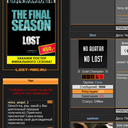
Хочу ф
У меня н
Перед ус
Stivi
Дата: Че
Quo
может
Gold Champion
Наказани
Бернард
Чат
Группа:
Свои
Сообщений:
3066
Спойлеры и ссылки на другие
Репутация:
225
сайты в чате запрещены
Замечания:
0%
Статус:
Offline
sashver
Дата: Пя
мне уж