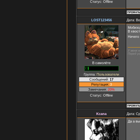
Статус:
Offline
LOST123456
Дата: Во
Мобизо
В хвост
Ничего
У меня н
Перед ус
В самолёте
Группа:
Пользователи
Сообщений:
17
Репутация:
3
Замечания:
20%
Статус:
Offline
Kcana
Дата: Ср
Да а вы