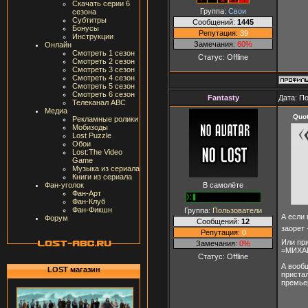
Скачать серии 6
Группа:
Свои
сезона
Субтитры
Сообщений:
1445
Бонусы
Репутация:
39
Инструкции
Замечания:
60%
Онлайн
Смотреть 1 сезон
Статус:
Offline
Смотреть 2 сезон
Смотреть 3 сезон
Смотреть 4 сезон
Смотреть 5 сезон
Смотреть 6 сезон
Fantasty
Дата: П
Телеканал ABC
Медиа
Quo
Рекламные ролики
Мобизоды
Lost Puzzle
Обои
Lost:The Video
Game
Музыка из сериала
Книги из сериала
В самолёте
Фан-уголок
Фан-Арт
Фан-Клуб
Фан-Фикшн
Группа:
Пользователи
А если
Форум
Сообщений:
12
заорет 
Репутация:
0
Или пр
Замечания:
0%
=МИХА
Статус:
Offline
А вооб
LOST магазин
пристал
премье