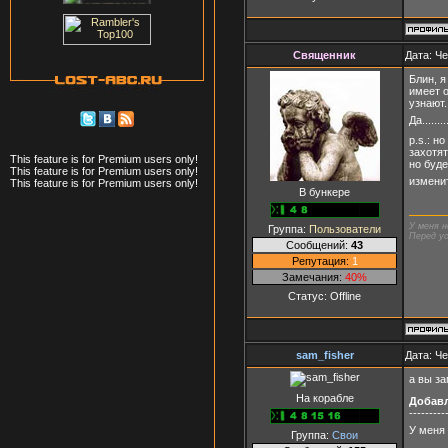
Священник
Дата: Че
Блин, я
имеет о
узнают.!!
Да.....
p.s.: н
захотят
This feature is for Premium users only!
но буде
This feature is for Premium users only!
измени
This feature is for Premium users only!
В бункере
У меня н
Группа:
Пользователи
Перед ус
Сообщений:
43
Репутация:
1
Замечания:
40%
Статус:
Offline
sam_fisher
Дата: Че
а вы за
На корабле
Добав
---------
У меня
Группа:
Свои