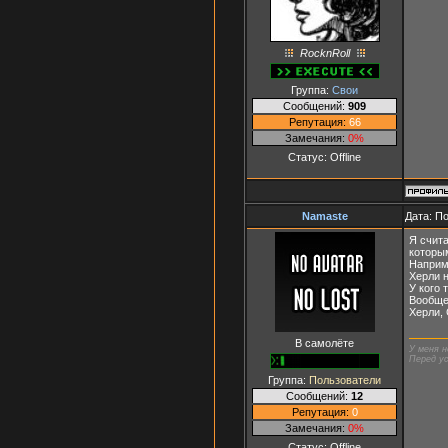
RocknRoll
Группа:
Свои
Сообщений:
909
Репутация:
66
Замечания:
0%
Статус:
Offline
Namaste
Дата: П
Я счит
которы
Наприм
Херли н
У кого 
Вообще
Херли, 
В самолёте
У меня н
Перед ус
Группа:
Пользователи
Сообщений:
12
Репутация:
0
Замечания:
0%
Статус:
Offline