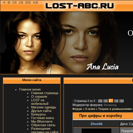
О
Меню сайта
Главное меню
Главная страница
О сериале
LOST на
2
Страница
2
из
3
«
1
3
»
мобильный
Модератор форума:
Rendering
Магазин одежды
Форум
»
3 сезон
»
Теории и размышления
Друзья сайта
Конкурсы
Про цифры и коробку
Гостевая книга
Мы ВКонтакте
Zhoolik
Дата: Су
Обратная связь
Размещение
Попроб
рекламы на сайте