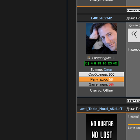
L4815162342
Дата: П
Quote
(
Надеюс
Lostpenguin
Группа:
Свои
Сообщений:
500
Репутация:
58
Замечания:
0%
Статус:
Offline
anti_Tokio_Hotel_sKeLeT
Дата: П
Народ! 
Вот и на