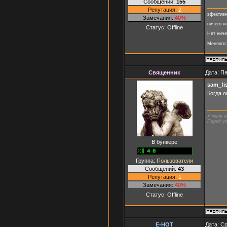
Сообщений:
155
Репутация:
2
эфективн
Замечания:
40%
ничего н
Статус:
Offline
Нет ниче
Меняются
Священник
Дата: Пя
sam_fi
Когда он
У меня н
Перед ус
В бункере
Группа:
Пользователи
Сообщений:
43
Репутация:
1
Замечания:
40%
Статус:
Offline
E-HOT
Дата: Ср