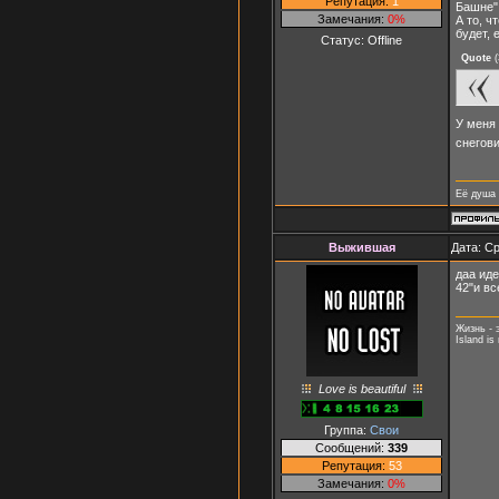
Репутация:
1
Башне" 
Замечания:
0%
А то, ч
будет, 
Статус:
Offline
Quote
(
У меня 
снегови
Её душа 
Выжившая
Дата: Ср
даа иде
42"и вс
Жизнь - 
Island is 
Love is beautiful
Группа:
Свои
Сообщений:
339
Репутация:
53
Замечания:
0%