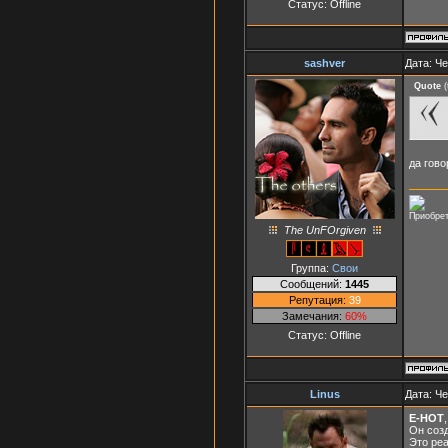
Статус:
Offline
sashver
Дата: Че
Quote
(
да гово
Приобрет
The UnFOrgiven
Группа:
Свои
Сообщений:
1445
Репутация:
39
Замечания:
60%
Статус:
Offline
Linus
Дата: Че
E-HOT
Он созд
Это реа