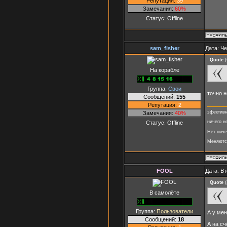
Репутация:
39
Замечания:
60%
Статус:
Offline
sam_fisher
Дата: Че
Quote
(
На корабле
Группа:
Свои
точно н
Сообщений:
155
Репутация:
2
эфективн
Замечания:
40%
ничего н
Статус:
Offline
Нет ниче
Меняются
FOOL
Дата: Вт
Quote
(
В самолёте
Группа:
Пользователи
А у мен
Сообщений:
18
А на сч