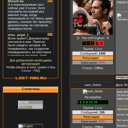
перед 
Приобрет
The UnFOrgiven
Группа:
Свои
Сообщений:
1445
Репутация:
39
Для добавления необходима
Замечания:
60%
авторизация
Чтобы писать в чате, нужно стать
Статус:
Offline
Своим
-
FAQ
sam_fisher
Дата: Вт
Статистика
мне ин
те кто 
На корабле
живучим
Группа:
Свои
эфективн
Сообщений:
155
ничего н
Репутация:
2
Нет ниче
Замечания:
40%
Меняются
Статус:
Offline