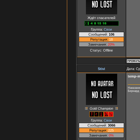
Ждёт спасателей
Группа:
Свои
Сообщений:
106
Репутация:
18
Замечания:
20%
Статус:
Offline
Stivi
Дата: Ср
temp-
Наказани
Бернард
Gold Champion
Группа:
Свои
Сообщений:
3066
Репутация:
225
Замечания:
0%