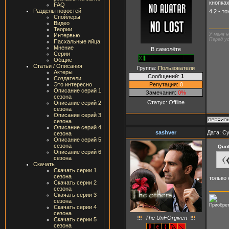
кнопках
FAQ
Разделы новостей
4 2 - т
Спойлеры
Видео
Теории
У меня н
Интервью
Перед ус
Пасхальные яйца
Мнение
В самолёте
Серии
Общие
Статьи / Описания
Группа:
Пользователи
Актеры
Сообщений:
1
Создатели
Репутация:
0
Это интересно
Описание серий 1
Замечания:
0%
сезона
Статус:
Offline
Описание серий 2
сезона
Описание серий 3
сезона
Описание серий 4
sashver
Дата: Су
сезона
Описание серий 5
сезона
Quo
Описание серий 6
сезона
Скачать
Скачать серии 1
сезона
только 
Скачать серии 2
сезона
Скачать серии 3
сезона
Приобрет
Скачать серии 4
сезона
The UnFOrgiven
Скачать серии 5
сезона