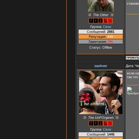
станов
The Other
Группа:
Свои
Сообщений:
2881
Репутация:
449
Замечания:
0%
Статус:
Offline
sashver
Дата: Че
если се
так что
Приобрет
The UnFOrgiven
Группа:
Свои
Сообщений:
1445