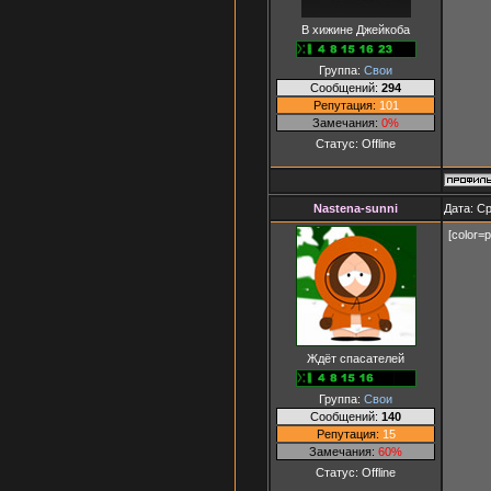
В хижине Джейкоба
Группа:
Свои
Сообщений:
294
Репутация:
101
Замечания:
0%
Статус:
Offline
Nastena-sunni
Дата: Ср
[color=p
Ждёт спасателей
Группа:
Свои
Сообщений:
140
Репутация:
15
Замечания:
60%
Статус:
Offline