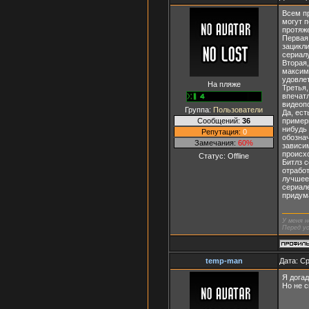
Всем пр
могут п
протяже
Первая,
зацикли
сериалу
Вторая,
максиму
удовле
На пляже
Третья
впечатл
видеоп
Группа:
Пользователи
Да, ест
Сообщений:
36
примерн
нибудь
Репутация:
0
обозна
Замечания:
60%
зависим
происхо
Статус:
Offline
Битлз с
отрабо
лучшее
сериале
придума
У меня н
Перед ус
temp-man
Дата: Ср
Я догад
Но не с