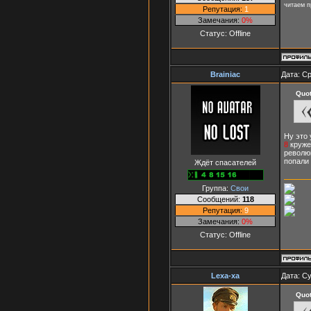
читаем п
Репутация:
1
Замечания:
0%
Статус:
Offline
Brainiac
Дата: Ср
Quo
Ну это 
8
круже
револю
попали 
Ждёт спасателей
Группа:
Свои
Сообщений:
118
Репутация:
9
Замечания:
0%
Статус:
Offline
Lexa-xa
Дата: Су
Quo