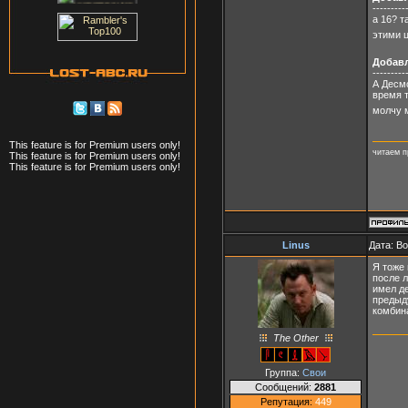
---------
а 16? т
этими 
Добав
---------
А Десмо
время т
молчу 
This feature is for Premium users only!
читаем п
This feature is for Premium users only!
This feature is for Premium users only!
Linus
Дата: В
Я тоже 
после л
имел д
предыд
комбин
The Other
Группа:
Свои
Сообщений:
2881
Репутация:
449