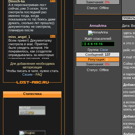
Замечания:
0%
Статус:
Offline
AnnaArina
Дата: В
здесь в
память.
Ждёт спасателей
и это 
Группа:
Свои
рейс но
Сообщений:
137
и ещё п
Репутация:
1
Сойер 
Для добавления необходима
Замечания:
0%
под но
авторизация
Статус:
Offline
Чтобы писать в чате, нужно стать
и парен
Своим
-
FAQ
всем ка
Добав
---------
кто-ниб
Статистика
именно 
а вспом
бы проп
опять ж
Добав
---------
взгляну
рейса...
Добав