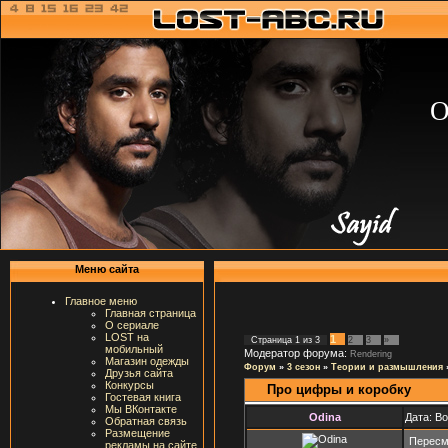
О
Меню сайта
Главное меню
Главная страница
О сериале
LOST на
1
Страница
1
из
3
2
3
»
мобильный
Модератор форума:
Rendering
Магазин одежды
Форум
»
3 сезон
»
Теории и размышления
Друзья сайта
Конкурсы
Про цифры и коробку
Гостевая книга
Мы ВКонтакте
Odina
Дата: В
Обратная связь
Размещение
Пересм
рекламы на сайте