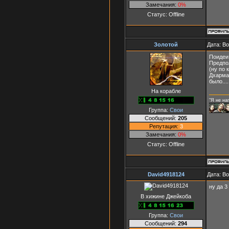
Замечания:
0%
Статус:
Offline
Золотой
Дата: В
Поидеи 
Предпол
(ну по 
Дхарман
было.....
На корабле
"Я не на
Группа:
Свои
Сообщений:
205
Репутация:
3
Замечания:
0%
Статус:
Offline
David4918124
Дата: В
ну да 3
В хижине Джейкоба
Группа:
Свои
Сообщений:
294