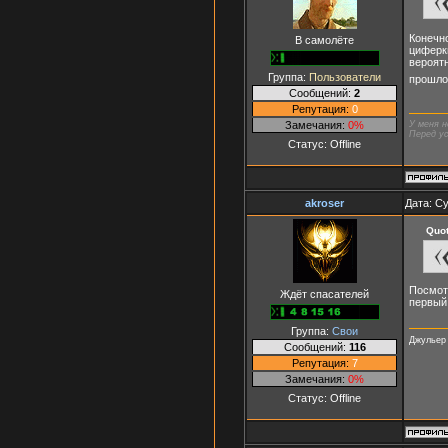
Конечно
В самолёте
циферки
вероятн
Группа:
Пользователи
прошл
Сообщений:
2
Репутация:
0
Замечания:
0%
У меня н
Перед ус
Статус:
Offline
akroser
Дата: Су
Quo
Посмотр
Ждёт спасателей
первый 
Группа:
Свои
Джульер
Сообщений:
116
Репутация:
7
Замечания:
0%
Статус:
Offline