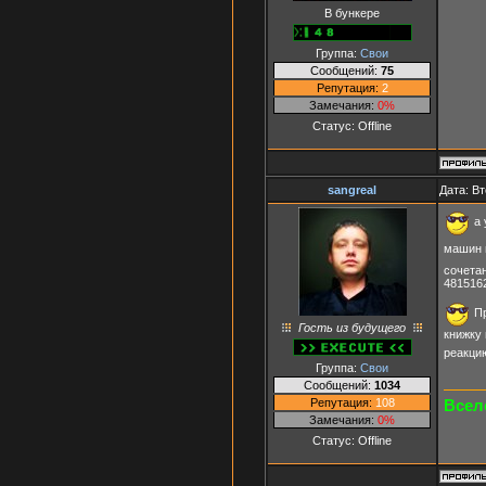
В бункере
Группа:
Свои
Сообщений:
75
Репутация:
2
Замечания:
0%
Статус:
Offline
sangreal
Дата: Вт
а 
машин п
сочета
4815162
Пр
Гость из будущего
книжку
реакци
Группа:
Свои
Сообщений:
1034
Репутация:
108
Всел
Замечания:
0%
Статус:
Offline