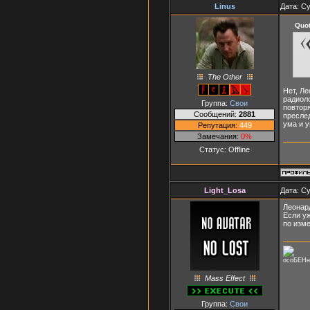
Linus
Дата: Су
Quo
The Other
Нет, Л
радиол
Группа:
Свои
повторя
Сообщений:
2881
преслед
ума и у
Репутация:
449
Замечания:
0%
Статус:
Offline
Light_Losa
Дата: Су
Леонард
Если уж
по изме
осоБЕНн
Mass Effect
Группа:
Свои