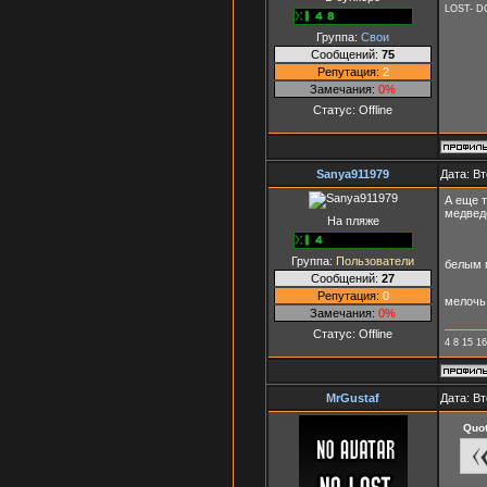
LOST- D
Группа:
Свои
Сообщений:
75
Репутация:
2
Замечания:
0%
Статус:
Offline
Sanya911979
Дата: Вт
А еще т
медведе
На пляже
Группа:
Пользователи
белым 
Сообщений:
27
Репутация:
0
мелочь 
Замечания:
0%
Статус:
Offline
4 8 15 1
MrGustaf
Дата: Вт
Quo