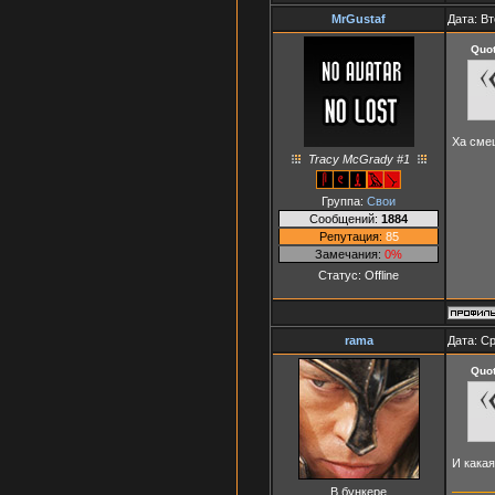
MrGustaf
Дата: Вт
Quo
Ха смеш
Tracy McGrady #1
Группа:
Свои
Сообщений:
1884
Репутация:
85
Замечания:
0%
Статус:
Offline
rama
Дата: Ср
Quo
И кака
В бункере