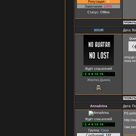
Репутация:
-5
Замечания:
100%
Статус:
Offline
SOUR
Дата: В
Quo
откуда
пока не
Ждёт спасателей
Жертва Дымка
AnnaArina
Дата: П
PS ребя
Ждёт спасателей
http://
там рас
Группа:
Свои
Сообщений:
137