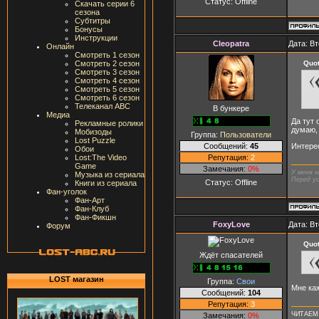
Статус:
Offline
Скачать серии 6
сезона
Субтитры
Бонусы
Инструкции
Cleopatra
Дата: Вт
Онлайн
Смотреть 1 сезон
Quo
Смотреть 2 сезон
Смотреть 3 сезон
Смотреть 4 сезон
Смотреть 5 сезон
Смотреть 6 сезон
Телеканал ABC
В бункере
Медиа
Да тут 
Рекламные ролики
думаю, 
Мобизоды
Группа:
Пользователи
Lost Puzzle
Сообщений:
45
Интерес
Обои
Репутация:
2
Lost:The Video
Game
Замечания:
0%
У меня н
Музыка из сериала
Перед ус
Статус:
Offline
Книги из сериала
Фан-уголок
Фан-Арт
Фан-Клуб
Фан-Фикшн
FoxyLove
Дата: Вт
Форум
Quo
Ждёт спасателей
LOST магазин
Группа:
Свои
Мне каж
Сообщений:
104
Репутация:
3
ЧИТАЕ
Замечания:
0%