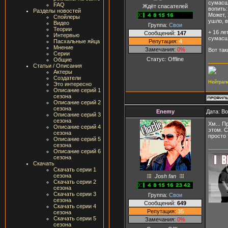
сумасше
FAQ
Ждёт спасателей
вопить:
Разделы новостей
Может, 
Спойлеры
ушло, в
Видео
Группа:
Свои
Теории
+ 16 ле
Сообщений:
147
Интервью
сумасш
Репутация:
4
Пасхальные яйца
Мнение
Замечания:
0%
Вот так
Серии
Статус:
Offline
Общие
Статьи / Описания
Актеры
Создатели
Нейтрал
Это интересно
Описание серий 1
сезона
Описание серий 2
сезона
Enemy
Дата: В
Описание серий 3
сезона
Хм... П
Описание серий 4
этом. С
сезона
просто 
Описание серий 5
сезона
Описание серий 6
сезона
Скачать
Скачать серии 1
сезона
Josh fan
Скачать серии 2
сезона
Скачать серии 3
Группа:
Свои
сезона
Сообщений:
649
Скачать серии 4
Репутация:
35
сезона
Скачать серии 5
Замечания:
0%
сезона