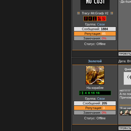
-Да ёшк
Tracy McGrady #1
Группа:
Свои
Сообщений:
1884
Репутация:
85
Замечания:
0%
Статус:
Offline
Золотой
Дата: Вт
Quo
На корабле
неттттт
А по по
Причем 
Группа:
Свои
Сообщений:
205
Репутация:
3
"Я не на
Замечания:
0%
Статус:
Offline