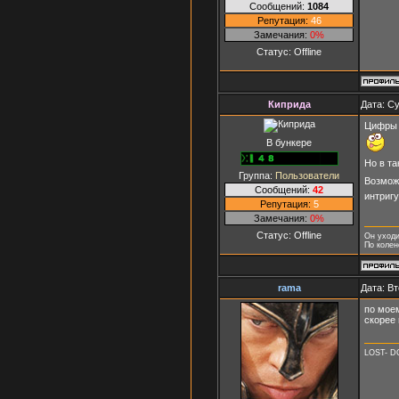
Сообщений:
1084
Репутация:
46
Замечания:
0%
Статус:
Offline
Киприда
Дата: Су
Цифры о
В бункере
Но в та
Группа:
Пользователи
Возможн
Сообщений:
42
интриг
Репутация:
5
Замечания:
0%
Статус:
Offline
Он уходи
По колен
rama
Дата: Вт
по моем
скорее 
LOST- D