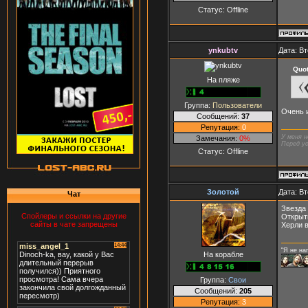
Статус:
Offline
ynkubtv
Дата: Вт
Quo
На пляже
Группа:
Пользователи
Очень и
Сообщений:
37
Репутация:
0
У меня н
Замечания:
0%
Перед ус
Статус:
Offline
Золотой
Дата: Вт
Чат
Звезда в
Спойлеры и ссылки на другие
Открытие!
сайты в чате запрещены
Херли вин
"Я не на
На корабле
Группа:
Свои
Сообщений:
205
Репутация:
3