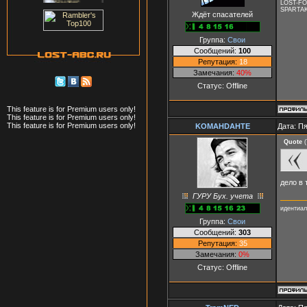
LOST-F
SPARTA
Ждёт спасателей
Группа:
Свои
Сообщений:
100
Репутация:
18
Замечания:
40%
Статус:
Offline
This feature is for Premium users only!
This feature is for Premium users only!
This feature is for Premium users only!
KOMAHDAHTE
Дата: Пя
Quote
(
дело в 
ГУРУ Бух. учета
идентиал
Группа:
Свои
Сообщений:
303
Репутация:
35
Замечания:
0%
Статус:
Offline