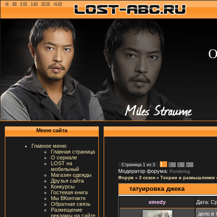
О
Меню сайта
Главное меню
Главная страница
О сериале
LOST на
1
Страница
1
из
3
2
3
»
мобильный
Модератор форума:
Rendering
Магазин одежды
Форум
»
3 сезон
»
Теории и размышления
Друзья сайта
Конкурсы
татуировка джека
Гостевая книга
Мы ВКонтакте
emedy
Дата: Ср
Обратная связь
Размещение
дело в 
рекламы на сайте