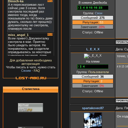
В хижине Джейкоба
Группа:
Свои
Сообщений:
275
Репутация:
53
Замечания:
20%
Статус:
Offline
L_E_X_X
Дата: Су
точно, 
Для добавления необходима
На пляже
авторизация
4 8 15 16
Чтобы писать в чате, нужно стать
Своим
-
FAQ
Группа:
Пользователи
Сообщений:
36
Репутация:
2
Замечания:
0%
Статистика
Статус:
Offline
spartakovec87
Дата: Пя
Он ходи