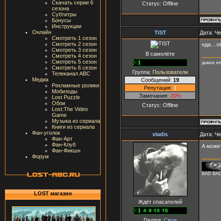
Скачать серии 6
Статус:
Offline
сезона
Субтитры
Бонусы
Инструкции
Онлайн
TIST
Дата: Че
Смотреть 1 сезон
Смотреть 2 сезон
нда....
Смотреть 3 сезон
В самолёте
Смотреть 4 сезон
Смотреть 5 сезон
дымок е
Смотреть 6 сезон
Группа:
Пользователи
Телеканал ABC
Медиа
Сообщений:
19
Рекламные ролики
Репутация:
1
Мобизоды
Замечания:
20%
Lost Puzzle
Обои
Статус:
Offline
Lost:The Video
Game
Музыка из сериала
Книги из сериала
Фан-уголок
vladis
Дата: Че
Фан-Арт
Фан-Клуб
А може
Фан-Фикшн
Форум
BAD BA
LOST магазин
Ждёт спасателей
Группа:
Свои