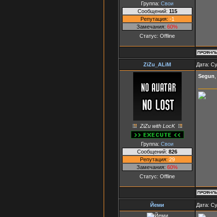
Группа:
Свои
Сообщений:
115
Репутация:
-1
Замечания:
60%
Статус:
Offline
ZiZu_ALiM
Дата: Су
Segun
ZiZu with LocK
Группа:
Свои
Сообщений:
826
Репутация:
29
Замечания:
60%
Статус:
Offline
Йеми
Дата: Су