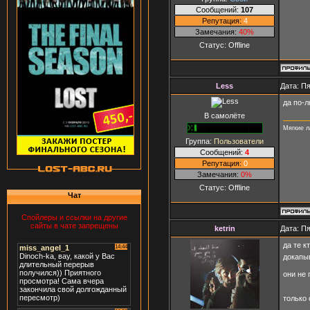
Сообщений:
107
Репутация:
4
Замечания:
40%
Статус:
Offline
Less
Дата: Пя
да по-
В самолёте
Мягкие л
Группа:
Пользователи
Сообщений:
4
Репутация:
0
Замечания:
0%
Статус:
Offline
Чат
Спойлеры и ссылки на другие
сайты в чате запрещены
ketrin
Дата: Пя
да те к
докапы
они не 
только