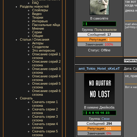
так вот
FAQ
когда ч
Разделы новостей
Спойлеры
джека 
Видео
Теории
В самолёте
Интервью
mad abou
Пасхальные яйца
[url=http:
Мнение
Группа:
Пользователи
Серии
Сообщений:
17
Общие
Репутация:
1
Статьи / Описания
Актеры
Замечания:
100%
Создатели
Статус:
Offline
Это интересно
Описание серий 1
сезона
Описание серий 2
сезона
anti_Tokio_Hotel_sKeLeT
Дата: Ср
Описание серий 3
сезона
хе, пра
Описание серий 4
сезона
Описание серий 5
сезона
Вот и на
Описание серий 6
сезона
Скачать
Скачать серии 1
сезона
В хижине Джейкоба
Скачать серии 2
сезона
Скачать серии 3
Группа:
Свои
сезона
Сообщений:
294
Скачать серии 4
сезона
Репутация:
101
Скачать серии 5
Замечания:
0%
сезона