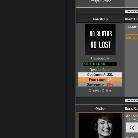
Статус:
Offline
Ani-sleep
Дата: П
таааак 
Ben_Is_G
На корабле
Группа:
Свои
Сообщений:
221
Репутация:
27
Замечания:
20%
Статус:
Offline
-Me2u-
Дата: Ср
Ani-sle
Quote
(
может 