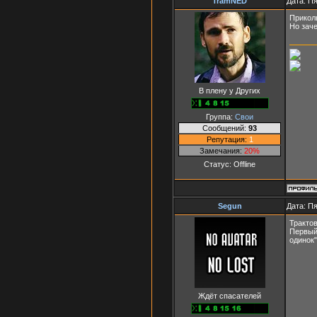
TramNED
Дата: Пя
Прикол
Но заче
В плену у Других
Группа:
Свои
Сообщений:
93
Репутация:
1
Замечания:
20%
Статус:
Offline
Segun
Дата: Пя
Трактов
Первый 
одинок"
Ждёт спасателей