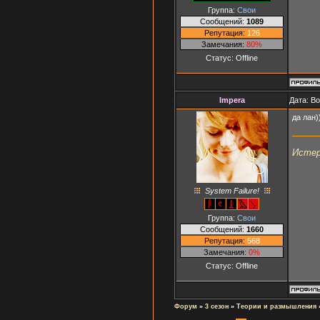
Группа:
Свои
Сообщений:
1089
Репутация:
126
Замечания:
80%
Статус:
Offline
Impera
Дата: Во
да лан)
Истер
System Failure!
Группа:
Свои
Сообщений:
1660
Репутация:
568
Замечания:
0%
Статус:
Offline
Форум
»
3 сезон
»
Теории и размышления