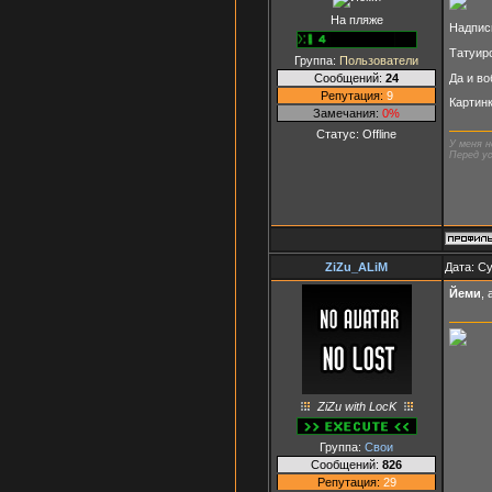
На пляже
Надпись
Татуиро
Группа:
Пользователи
Да и во
Сообщений:
24
Репутация:
9
Картин
Замечания:
0%
Статус:
Offline
У меня н
Перед ус
ZiZu_ALiM
Дата: Су
Йеми
,
ZiZu with LocK
Группа:
Свои
Сообщений:
826
Репутация:
29