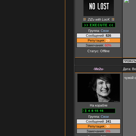
ZiZu with LocK
Группа:
Свои
Сообщений:
826
Репутация:
29
Замечания:
60%
Статус:
Offline
-Me2u-
Дата: В
чужой с
На корабле
Группа:
Свои
Сообщений:
241
Репутация:
30
Замечания:
0%