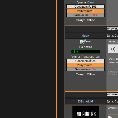
Группа:
Свои
Сообщений:
101
Репутация:
3
Замечания:
100%
Статус:
Offline
Йеми
Дата: Су
Quote
(
На пляже
Группа:
Пользователи
Все и т
Сообщений:
24
символи
Репутация:
9
Замечания:
0%
У меня н
Статус:
Offline
Перед ус
ZiZu_ALiM
Дата: Су
угу)))))