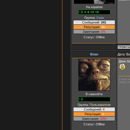
На корабле
Группа:
Свои
Сообщений:
241
Репутация:
30
Замечания:
0%
Статус:
Offline
Brian
Дата: В
Джек бо
У меня н
Перед ус
В самолёте
Группа:
Пользователи
Сообщений:
4
Репутация:
0
Замечания:
20%
Статус:
Offline