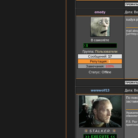
emedy
Дата: В
sudya p
mad abou
[url=http:
В самолёте
Группа:
Пользователи
Сообщений:
17
Репутация:
1
Замечания:
100%
Статус:
Offline
werewolf13
Дата: В
По пово
застави
Уважаема
обвиняют
P.S. Раз
приятное
S.T.A.L.K.E.R.