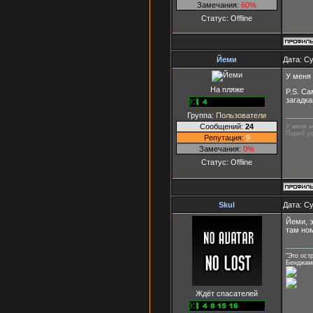
Замечания:
60%
Статус:
Offline
Йеми
Дата: Су
У меня 
На пляже
P.S. С
загадка
Группа:
Пользователи
Сообщений:
24
У меня н
Перед ус
Репутация:
9
Замечания:
0%
Статус:
Offline
Skul
Дата: Су
Йеми, э
там но
"Это ост
Бенджам
Ждёт спасателей