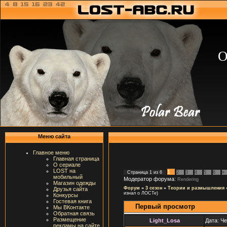
О
Меню сайта
Главное меню
Главная страница
О сериале
LOST на
1
Страница
1
из
6
2
3
4
5
6
»
мобильный
Модератор форума:
Rendering
Магазин одежды
Форум
»
3 сезон
»
Теории и размышления
Друзья сайта
изнал о ЛОСТе)
Конкурсы
Гостевая книга
Первый просмотр
Мы ВКонтакте
Обратная связь
Размещение
Light_Losa
Дата: Че
рекламы на сайте