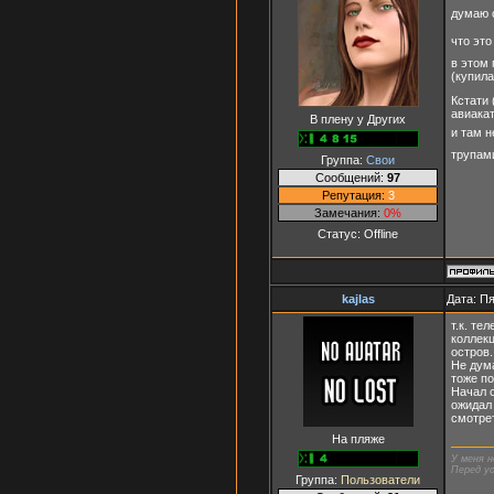
думаю 
что это
в этом 
(купил
Кстати 
авиака
В плену у Других
и там н
трупам
Группа:
Свои
Сообщений:
97
Репутация:
3
Замечания:
0%
Статус:
Offline
kajlas
Дата: Пя
т.к. те
коллекц
остров.
Не дума
тоже п
Начал с
ожидал
смотрет
На пляже
У меня н
Перед ус
Группа:
Пользователи