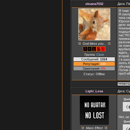
oksana7032
Дата: Пя
Я тоже
Я смотр
типа с
Юрского
дело за
показыв
подошла
час"ЛОС
прервал
разозли
God bless you...
не помн
врубала
ждать..
Группа:
Свои
второй.
Сообщений:
1314
( в шко
опять.К
Репутация:
100
обсужда
Замечания:
0%
Потом я
про3-ийсез
Статус:
Offline
Light_Losa
Дата: Су
Quo
Нет, не
Quo
Mass Effect