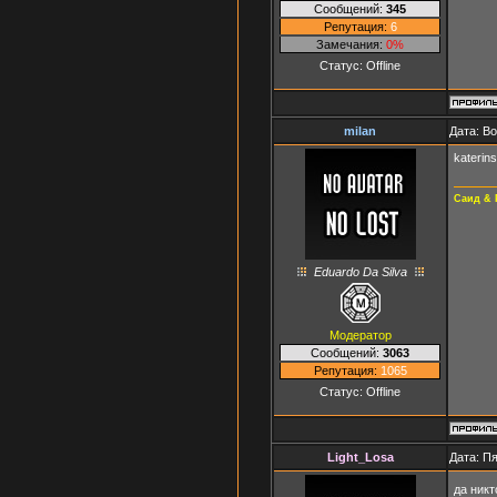
Сообщений:
345
Репутация:
6
Замечания:
0%
Статус:
Offline
milan
Дата: В
katerin
Саид & 
Eduardo Da Silva
Модератор
Сообщений:
3063
Репутация:
1065
Статус:
Offline
Light_Losa
Дата: Пя
да ник