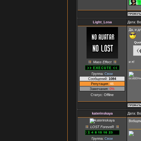
Light_Losa
Дата: В
Да, и 
Quo
и я!
Mass Effect
Группа:
Свои
Сообщений:
1084
осоБЕНн
Репутация:
46
Замечания:
0%
Статус:
Offline
katerinskaya
Дата: В
Вобщем,
LOST ForeveR
Группа:
Свои