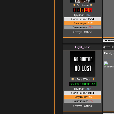
Dr.House
Группа:
Свои
Сообщений:
1564
Репутация:
122
Замечания:
0%
Статус:
Offline
Light_Losa
Дата: Пя
Excel
, 
осоБЕНн
Mass Effect
Группа:
Свои
Сообщений:
1084
Репутация:
46
Замечания:
0%
Статус:
Offline