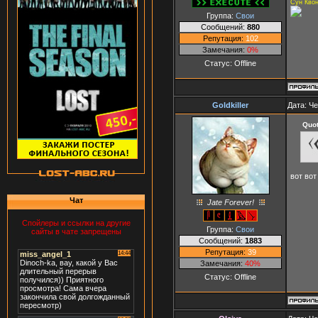
Сун Кво
Группа:
Свои
Сообщений:
880
Репутация:
102
Замечания:
0%
Статус:
Offline
Goldkiller
Дата: Че
Quo
вот вот
Чат
Jate Forever!
Спойлеры и ссылки на другие
Группа:
Свои
сайты в чате запрещены
Сообщений:
1883
Репутация:
39
Замечания:
40%
Статус:
Offline