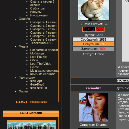
Скачать серии 6
сезона
Субтитры
Бонусы
Инструкции
Онлайн
Смотреть 1 сезон
Jate Forever!
Смотреть 2 сезон
Смотреть 3 сезон
Смотреть 4 сезон
Группа:
Свои
Смотреть 5 сезон
Сообщений:
1883
Смотреть 6 сезон
Телеканал ABC
Репутация:
39
Медиа
Замечания:
40%
Рекламные ролики
Мобизоды
Статус:
Offline
Lost Puzzle
Обои
Lost:The Video
Я практ
Game
почему 
Музыка из сериала
сказала
Книги из сериала
Фан-уголок
Фан-Арт
Фан-Клуб
Фан-Фикшн
ksenodika
Дата: Че
Форум
Я стала
Смотрел
угодно.
понрави
хотя он
было, ч
LOST магазин
После т
сериал,
Сотрудник Dharma