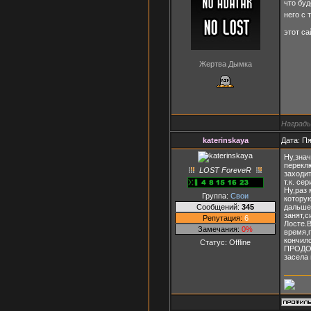
что буд
него с
этот с
Жертва Дымка
Награды
katerinskaya
Дата: Пя
Ну,знач
перекл
LOST ForeveR
заходи
т.к. се
Ну,раз 
Группа:
Свои
котору
Сообщений:
345
дальше.
занят,с
Репутация:
6
Лосте.В
Замечания:
0%
время,
кончил
Статус:
Offline
ПРОДОЛЖ
засела