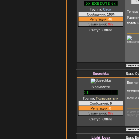
Группа:
Свои
Теперь
Сообщений:
1084
Растяги
Репутация:
46
потом и
Замечания:
0%
Статус:
Offline
осоБЕНн
Susechka
Дата: Су
Все на
В самолёте
нетерп
можно с
Группа:
Пользователи
Сообщений:
6
Репутация:
0
У меня н
Замечания:
0%
Перед ус
Статус:
Offline
Light_Losa
Дата: В