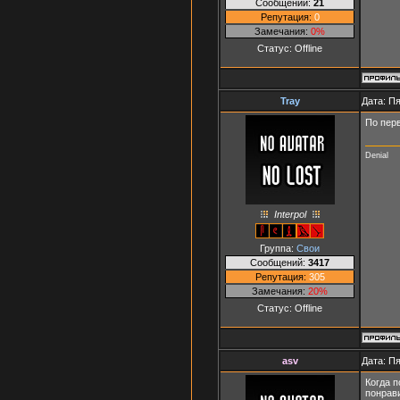
Сообщений:
21
Репутация:
0
Замечания:
0%
Статус:
Offline
Tray
Дата: Пя
По перв
Denial
Interpol
Группа:
Свои
Сообщений:
3417
Репутация:
305
Замечания:
20%
Статус:
Offline
asv
Дата: Пя
Когда п
понрави