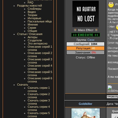
FAQ
Ит
Разделы новостей
Спойлеры
Когда п
Видео
заинтер
Теории
подобн
Интервью
Но лето
Пасхальные яйца
- А ты
Мнение
- Нет
Серии
Mass Effect
Общие
- НЕТ??
Статьи / Описания
С "горя
Актеры
- Я ста
Группа:
Свои
Создатели
(этот п
Это интересно
Сообщений:
1084
Описание серий 1
Он стал
Репутация:
46
сезона
интерес
Замечания:
0%
Описание серий 2
Не текс
сезона
Статус:
Offline
Описание серий 3
восхищ
сезона
Описание серий 4
Посмот
сезона
Описание серий 5
сезона
А вы к
Описание серий 6
сезона
Скачать
Скачать серии 1
сезона
осоБЕНн
Скачать серии 2
сезона
Скачать серии 3
сезона
Goldkiller
Дата: Че
Скачать серии 4
сезона
Quo
Скачать серии 5
сезона