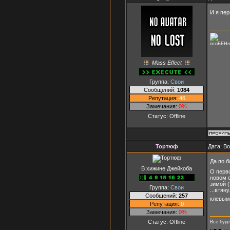
И я пер
осоБЕНн
Mass Effect
Группа:
Свои
Сообщений:
1084
Репутация:
46
Замечания:
0%
Статус:
Offline
Тортюф
Дата: В
Да по б
В хижине Джейкоба
О перв
новом с
зимой (
Группа:
Свои
...втян
Сообщений:
257
клевым
Репутация:
0
Замечания:
0%
Статус:
Offline
Все буде