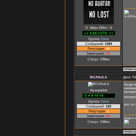
осоБЕНн
Mass Effect
Группа:
Свои
Сообщений:
1084
Репутация:
46
Замечания:
0%
Статус:
Offline
BOJI4uILA
Дата: Пя
Когда е
начинал
На корабле
интерес
воскре
Группа:
Свои
вот тут-
Сообщений:
169
Репутация:
2
Замечания:
0%
Когда я 
Статус:
Offline