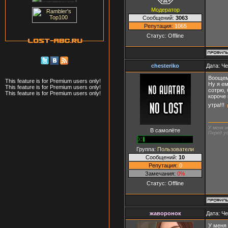
Модератор
Сообщений:
3063
Репутация:
1065
Статус:
Offline
chesteriko
Дата: Че
Воощем,
This feature is for Premium users only!
Ну я ем
This feature is for Premium users only!
сотрю, 
This feature is for Premium users only!
короче 
утра!!!
У меня н
В самолёте
Перед ус
Группа:
Пользователи
Сообщений:
10
Репутация:
0
Замечания:
0%
Статус:
Offline
жаворонок
Дата: Че
У меня 