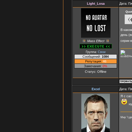
Light_Losa
Дата: Пя
Quo
В каком
день (в
серии в
Mass Effect
Группа:
Свои
Сообщений:
1084
осоБЕНн
Репутация:
46
Замечания:
0%
Статус:
Offline
Excel
Дата: Пя
Я с сас
ну
Мир "сд