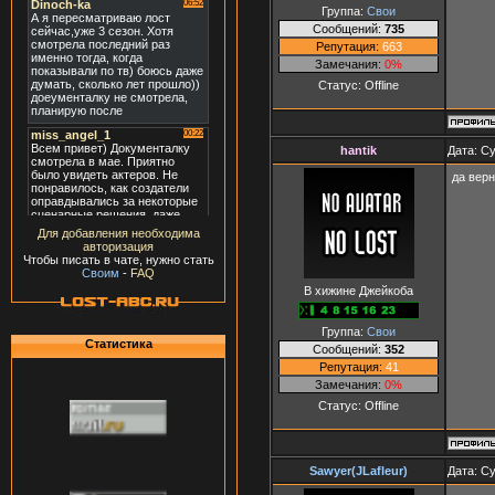
Группа:
Свои
Сообщений:
735
Репутация:
663
Замечания:
0%
Статус:
Offline
hantik
Дата: Су
да вер
Для добавления необходима
авторизация
Чтобы писать в чате, нужно стать
Своим
-
FAQ
В хижине Джейкоба
Группа:
Свои
Статистика
Сообщений:
352
Репутация:
41
Замечания:
0%
Статус:
Offline
Sawyer(JLafleur)
Дата: Су