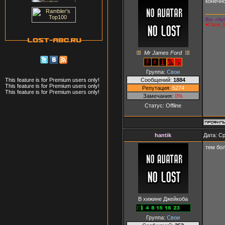
конечно
Bro -=Арт
♥Claire_
Mr James Ford
Группа:
Свои
Сообщений:
1884
This feature is for Premium users only!
This feature is for Premium users only!
Репутация:
5274
This feature is for Premium users only!
Замечания:
0%
Статус:
Offline
hantik
Дата: Ср
тем бол
В хижине Джейкоба
Группа:
Свои