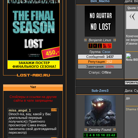
Ben_Macho
Дата: В
Quote
(
Конечно
не верн
Benjamin Linus
Извини 
Группа:
Свои
Сообщений:
1437
Nota BE
Репутация:
252
Замечания:
100%
Статус:
Offline
Чат
Sub-Zero3
Дата: Су
Спойлеры и ссылки на другие
да
сайты в чате запрещены
Dharma In
Destiny Found