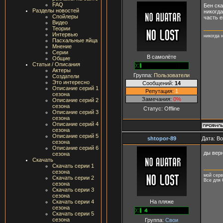
FAQ
Бен ска
Разделы новостей
никогда
Спойлеры
часть е
Видео
Теории
Интервью
никогда 
Пасхальные яйца
Мнение
Серии
В самолёте
Общие
Статьи / Описания
Актеры
Группа:
Пользователи
Создатели
Это интересно
Сообщений:
14
Описание серий 1
Репутация:
1
сезона
Замечания:
0%
Описание серий 2
сезона
Статус:
Offline
Описание серий 3
сезона
Описание серий 4
сезона
Описание серий 5
shtopor-89
Дата: В
сезона
Описание серий 6
ды верн
сезона
Скачать
Скачать серии 1
сезона
мой серв
Скачать серии 2
Все для 
сезона
Скачать серии 3
сезона
На пляже
Скачать серии 4
сезона
Скачать серии 5
сезона
Группа:
Свои