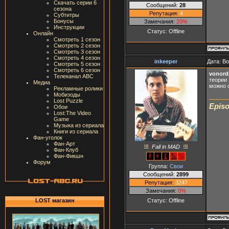
Скачать серии 6
Сообщений:
28
сезона
Репутация:
4
Субтитры
Бонусы
Замечания:
20%
Инструкции
Статус:
Offline
Онлайн
Смотреть 1 сезон
Смотреть 2 сезон
Смотреть 3 сезон
Смотреть 4 сезон
inkeeper
Дата: В
Смотреть 5 сезон
Смотреть 6 сезон
vonord
Телеканал ABC
теории 
Медиа
можно с
Рекламные ролики
Мобизоды
Lost Puzzle
Episo
Обои
Lost:The Video
Game
Музыка из сериала
Книги из сериала
Фан-уголок
Фан-Арт
Fall in MAD
Фан-Клуб
Фан-Фикшн
Форум
Группа:
Свои
Сообщений:
2899
Репутация:
3247
Замечания:
0%
Статус:
Offline
LOST магазин