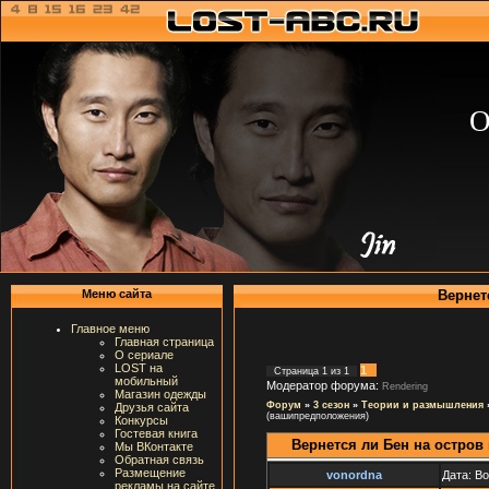
О
Вернет
Меню сайта
Главное меню
Главная страница
О сериале
LOST на
1
Страница
1
из
1
мобильный
Модератор форума:
Rendering
Магазин одежды
Форум
»
3 сезон
»
Теории и размышления
Друзья сайта
(вашипредположения)
Конкурсы
Гостевая книга
Вернется ли Бен на остров
Мы ВКонтакте
Обратная связь
Размещение
vonordna
Дата: В
рекламы на сайте