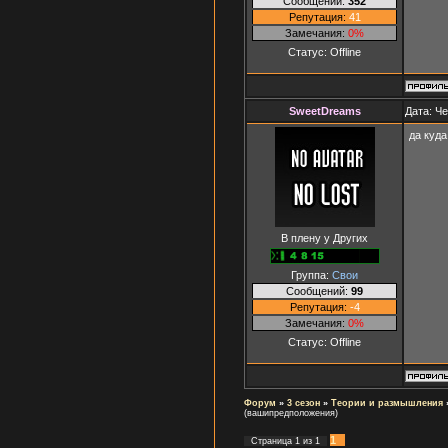
Сообщений:
352
Репутация:
41
Замечания:
0%
Статус:
Offline
SweetDreams
Дата: Че
да куда
В плену у Других
Группа:
Свои
Сообщений:
99
Репутация:
-4
Замечания:
0%
Статус:
Offline
Форум
»
3 сезон
»
Теории и размышления
(вашипредположения)
1
Страница
1
из
1