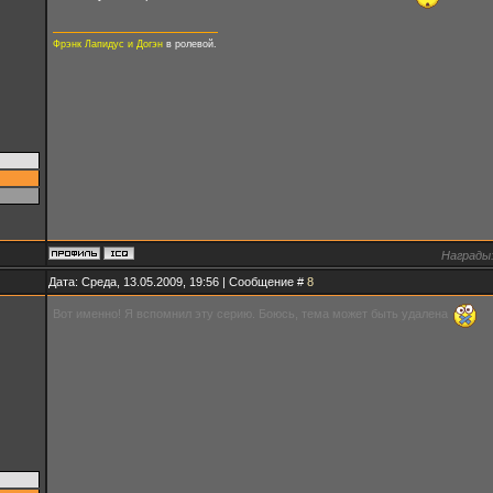
Фрэнк Лапидус и Догэн
в ролевой.
Награды
Дата: Среда, 13.05.2009, 19:56 | Сообщение #
8
Вот именно! Я вспомнил эту серию. Боюсь, тема может быть удалена