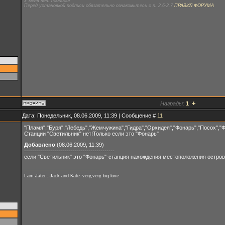
У меня нет подписи!
Перед установкой подписи обязательно ознакомьтесь с п. 2.6-2.7
ПРАВИЛ ФОРУМА
+
Награды:
1
Дата: Понедельник, 08.06.2009, 11:39 | Сообщение #
11
"Пламя","Буря","Лебедь","Жемчужина","Гидра","Орхидея","Фонарь","Посох","Ф
Станции "Светильник" нет!Только если это "Фонарь"
Добавлено
(08.06.2009, 11:39)
---------------------------------------------
если "Светильник" это "Фонарь"-станция нахождения местоположения остров
I am Jater...Jack and Kate=very,very big love