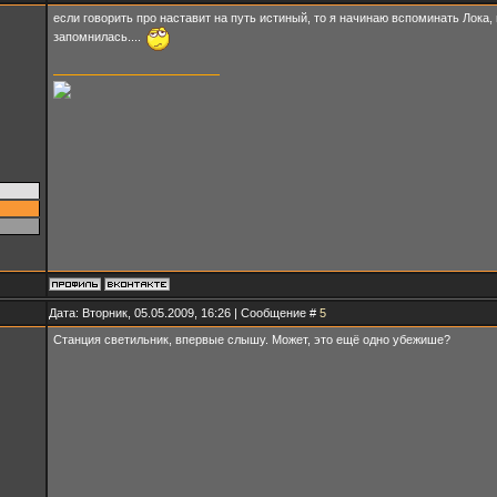
если говорить про наставит на путь истиный, то я начинаю вспоминать Лока,
запомнилась....
Дата: Вторник, 05.05.2009, 16:26 | Сообщение #
5
Станция светильник, впервые слышу. Может, это ещё одно убежише?