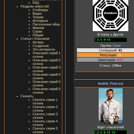
FAQ
Разделы новостей
Спойлеры
Видео
Теории
Интервью
Пасхальные яйца
Мнение
Серии
В плену у Других
Общие
Статьи / Описания
Актеры
Группа:
Свои
Создатели
Это интересно
Сообщений:
91
Описание серий 1
Репутация:
11
сезона
Замечания:
40%
Описание серий 2
сезона
Статус:
Offline
Описание серий 3
сезона
Описание серий 4
сезона
Описание серий 5
Andrei_FenLost
сезона
Описание серий 6
сезона
Скачать
Скачать серии 1
сезона
Скачать серии 2
сезона
Скачать серии 3
сезона
Скачать серии 4
сезона
Ждёт спасателей
Скачать серии 5
сезона