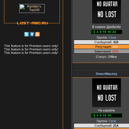
В хижине Джейкоба
Группа:
Свои
Сообщений:
410
This feature is for Premium users only!
Репутация:
299
This feature is for Premium users only!
Замечания:
20%
This feature is for Premium users only!
Статус:
Offline
ЭлиотМаслоу
На корабле
Группа:
Свои
Сообщений:
214