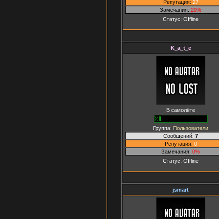
Репутация:
27
Замечания:
20%
Статус:
Offline
K_a_t_e
В самолёте
Группа:
Пользователи
Сообщений:
7
Репутация:
0
Замечания:
0%
Статус:
Offline
jsmart