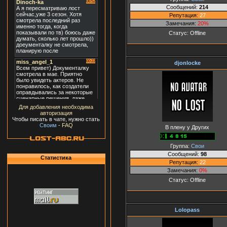
Сообщений:
214
Репутация:
27
Замечания:
20%
Статус:
Offline
djonlocke
Для добавления необходима
авторизация
Чтобы писать в чате, нужно стать
Своим
-
FAQ
В плену у Других
Группа:
Свои
Сообщений:
98
Статистика
Репутация:
22
Замечания:
0%
Статус:
Offline
Lolopass