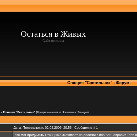
Остаться в Живых
Сайт сериала
Станция "Светильник" - Форум
»
Станция "Светильник"
(Предназначения и Появления Станции)
Дата: Понедельник, 02.03.2009, 20:55 | Сообщение #
1
Кто мог придумать Станцию?Смахивает на религиию ибо Бог направит Тебя на