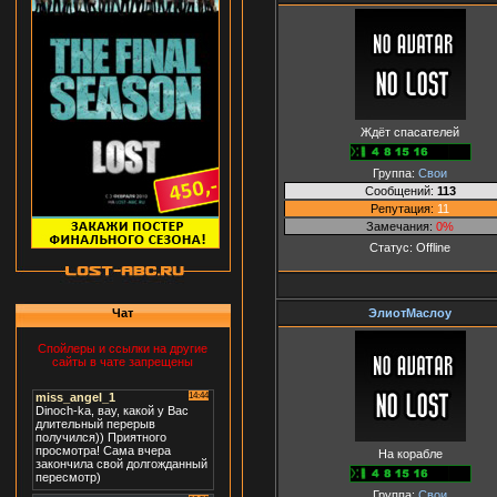
Ждёт спасателей
Группа:
Свои
Сообщений:
113
Репутация:
11
Замечания:
0%
Статус:
Offline
ЭлиотМаслоу
Чат
Спойлеры и ссылки на другие
сайты в чате запрещены
На корабле
Группа:
Свои