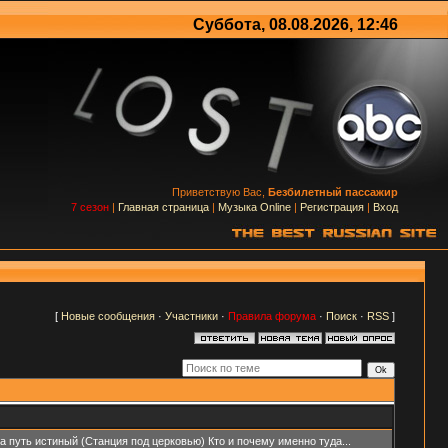
Суббота, 08.08.2026, 12:46
Приветствую Вас,
Безбилетный пассажир
7 сезон
|
Главная страница
|
Музыка Online
|
Регистрация
|
Вход
[
Новые сообщения
·
Участники
·
Правила форума
·
Поиск
·
RSS
]
 путь истиный (Станция под церковью) Кто и почему именно туда...