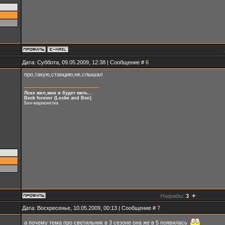
Дата: Суббота, 09.05.2009, 12:38 | Сообщение #
6
про,такую,станцию,не,слышал
Локк жил,жив и будет жить...
Beck forever (Locke and Ben)
Бен-марионетка
+
Награды:
3
Дата: Воскресенье, 10.05.2009, 00:13 | Сообщение #
7
а почему тема про светильник в 3 сезоне она же в 5 появилась