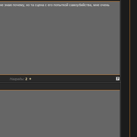
 не знаю почему, но та сцена с его попыткой самоубийства, мне очень
+
Награды:
2