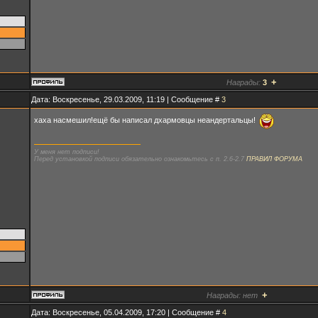
+
Награды:
3
Дата: Воскресенье, 29.03.2009, 11:19 | Сообщение #
3
хаха насмешил!ещё бы написал дхармовцы неандертальцы!
У меня нет подписи!
Перед установкой подписи обязательно ознакомьтесь с п. 2.6-2.7
ПРАВИЛ ФОРУМА
+
Награды:
нет
Дата: Воскресенье, 05.04.2009, 17:20 | Сообщение #
4