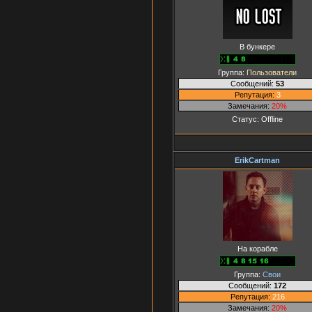
В бункере
Группа:
Пользователи
Сообщений:
53
Репутация:
3
Замечания:
20%
Статус:
Offline
ErikCartman
На корабле
Группа:
Свои
Сообщений:
172
Репутация:
216
Замечания:
20%