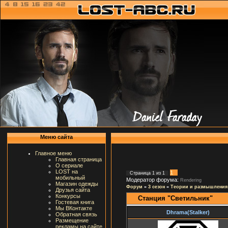
Меню сайта
Главное меню
Главная страница
О сериале
LOST на
1
Страница
1
из
1
мобильный
Модератор форума:
Rendering
Магазин одежды
Форум
»
3 сезон
»
Теории и размышления
Друзья сайта
Конкурсы
Станция "Светильник"
Гостевая книга
Мы ВКонтакте
Dhrama(Stalker)
Обратная связь
Размещение
рекламы на сайте