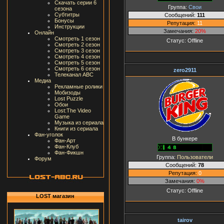
Скачать серии 6
Группа:
Свои
сезона
Субтитры
Сообщений:
111
Бонусы
Репутация:
11
Инструкции
Замечания:
20%
Онлайн
Смотреть 1 сезон
Статус:
Offline
Смотреть 2 сезон
Смотреть 3 сезон
Смотреть 4 сезон
Смотреть 5 сезон
Смотреть 6 сезон
zero2911
Телеканал ABC
Медиа
Рекламные ролики
Мобизоды
Lost Puzzle
Обои
Lost:The Video
Game
Музыка из сериала
Книги из сериала
Фан-уголок
В бункере
Фан-Арт
Фан-Клуб
Фан-Фикшн
Группа:
Пользователи
Форум
Сообщений:
78
Репутация:
0
Замечания:
0%
Статус:
Offline
LOST магазин
tairov