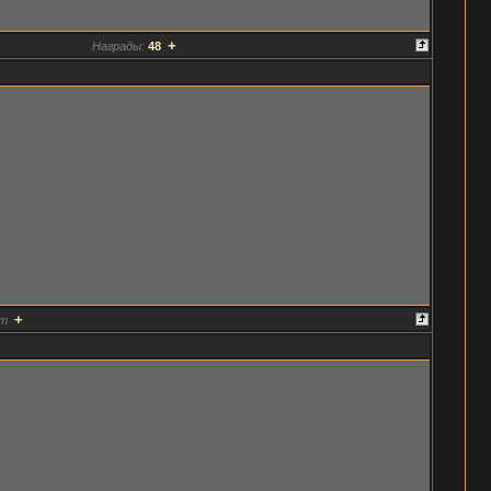
+
Награды:
48
+
т
.