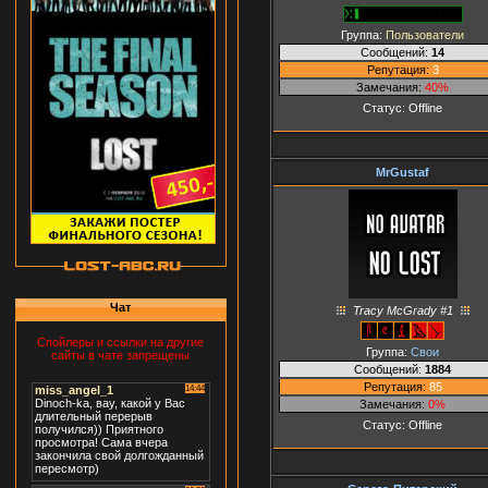
Группа:
Пользователи
Сообщений:
14
Репутация:
3
Замечания:
40%
Статус:
Offline
MrGustaf
Чат
Tracy McGrady #1
Спойлеры и ссылки на другие
Группа:
Свои
сайты в чате запрещены
Сообщений:
1884
Репутация:
85
Замечания:
0%
Статус:
Offline