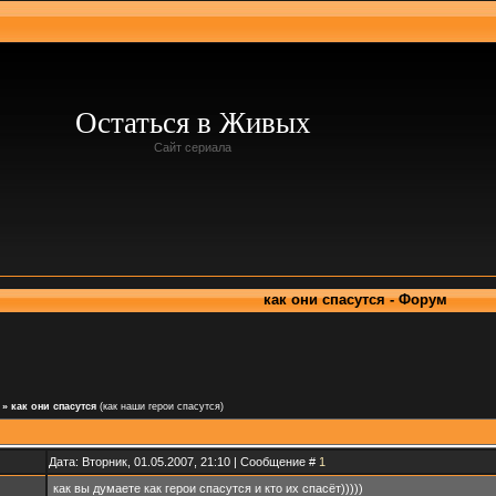
Остаться в Живых
Сайт сериала
как они спасутся - Форум
»
как они спасутся
(как наши герои спасутся)
Дата: Вторник, 01.05.2007, 21:10 | Сообщение #
1
как вы думаете как герои спасутся и кто их спасёт)))))