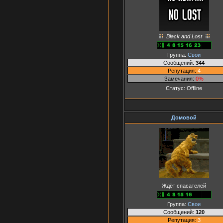
Black and Lost
Группа:
Свои
Сообщений:
344
Репутация:
4
Замечания:
0%
Статус:
Offline
Домовой
Ждёт спасателей
Группа:
Свои
Сообщений:
120
Репутация:
3