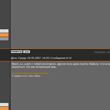
Награды:
не
Дата: Среда, 02.05.2007, 19:29 | Сообщение #
10
Black_Lo, а вот с тобой несогласен. Другие ясно дали понять Майклу, что есл
вернуться. Он как затерянный мир..
У каждого есть свои тайны...