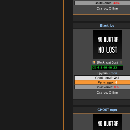
Замечания:
40%
Статус:
Offline
Black_Lo
Black and Lost
Группа:
Свои
Сообщений:
344
Репутация:
4
Замечания:
0%
Статус:
Offline
GHOST-mgn