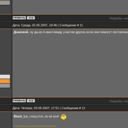
Награды:
не
Дата: Среда, 02.05.2007, 19:46 | Сообщение #
11
Домовой
, ну да,но я имел ввиду участие других,если они помогут лостовча
Награды:
не
Дата: Четверг, 03.05.2007, 17:51 | Сообщение #
12
Black_Lo
, спасутся, но не все!