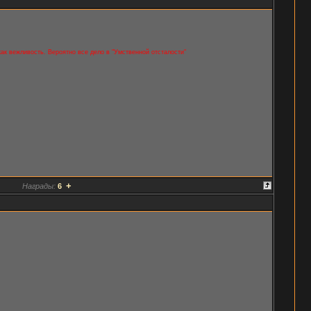
 как вежливость. Вероятно все дело в "Умственной отсталости"
+
Награды:
6