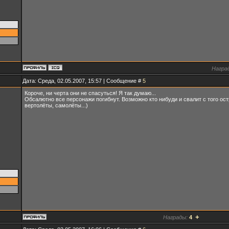
Награ
Дата: Среда, 02.05.2007, 15:57 | Сообщение #
5
Короче, ни черта они не спасуться! Я так думаю...
Обсалютно все персонажи погибнут. Возможно кто нибуди и свалит с того остр
вертолёты, самолёты...)
+
Награды:
4