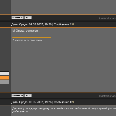
Награды:
не
Дата: Среда, 02.05.2007, 19:26 | Сообщение #
8
MrGustaf, согласен...
У каждого есть свои тайны...
Награды:
не
Дата: Среда, 02.05.2007, 19:26 | Сообщение #
9
Да спасуться,куда они денуться..майкл же на рыболовной лодке домой уехал
доберуться