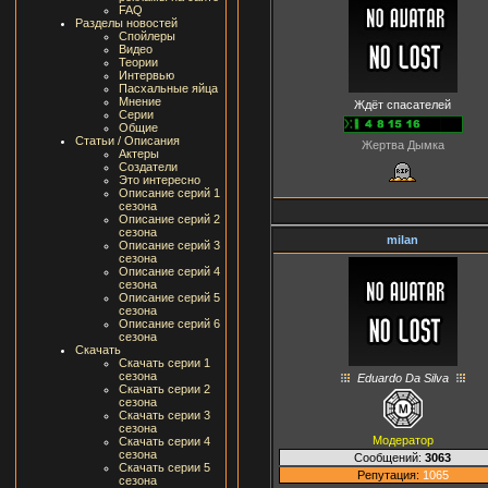
FAQ
Разделы новостей
Спойлеры
Видео
Теории
Интервью
Пасхальные яйца
Мнение
Ждёт спасателей
Серии
Общие
Статьи / Описания
Жертва Дымка
Актеры
Создатели
Это интересно
Описание серий 1
сезона
Описание серий 2
сезона
milan
Описание серий 3
сезона
Описание серий 4
сезона
Описание серий 5
сезона
Описание серий 6
сезона
Скачать
Скачать серии 1
сезона
Eduardo Da Silva
Скачать серии 2
сезона
Скачать серии 3
сезона
Модератор
Скачать серии 4
сезона
Сообщений:
3063
Скачать серии 5
Репутация:
1065
сезона