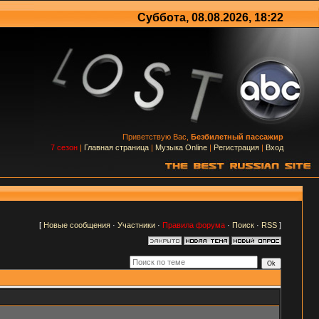
Суббота, 08.08.2026, 18:22
Приветствую Вас,
Безбилетный пассажир
7 сезон
|
Главная страница
|
Музыка Online
|
Регистрация
|
Вход
[
Новые сообщения
·
Участники
·
Правила форума
·
Поиск
·
RSS
]