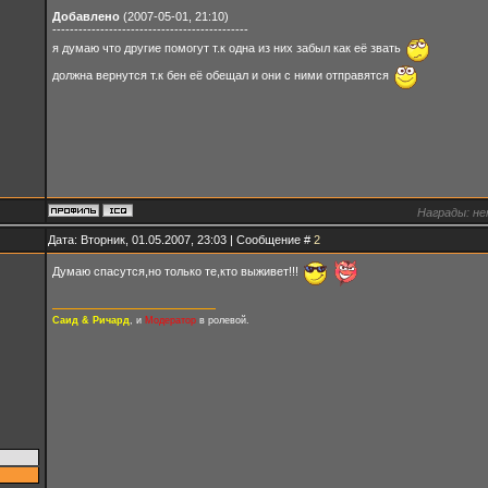
Добавлено
(2007-05-01, 21:10)
---------------------------------------------
я думаю что другие помогут т.к одна из них забыл как её звать
должна вернутся т.к бен её обещал и они с ними отправятся
Награды:
не
Дата: Вторник, 01.05.2007, 23:03 | Сообщение #
2
Думаю спасутся,но только те,кто выживет!!!
Саид & Ричард
, и
Модератор
в ролевой.