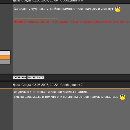
Дата: Среда, 02.05.2007, 16:06 | Сообщение #
6
Загадают у чудо-шкатулки Бена самолоет или подлодку и уплывут
Не жди от человека того, на что он никогда не будет способен. Даже если это такой пустяк
Дата: Среда, 02.05.2007, 19:22 | Сообщение #
7
их должен кто то спасти или они должны спастись
смысл фильма же в том что они попали на остров и должны спастись