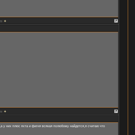
+
т
+
т
,а у них плюс яхта и фигня всякая полюбому найдется,я считаю что