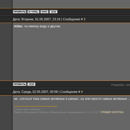
Дата: Вторник, 01.05.2007, 23:16 | Сообщение #
3
milan
, ты имееш виду и другие.
Награды:
не
Дата: Среда, 02.05.2007, 00:58 | Сообщение #
4
не...спсться тока самые активные и умные...ну или просто самые активные...
У меня нет подписи!
Перед установкой подписи обязательно ознакомьтесь с п. 2.6-2.7
ПРАВИЛ ФОРУМА