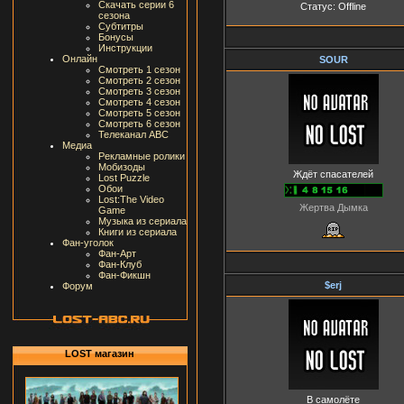
Скачать серии 6
Статус:
Offline
сезона
Субтитры
Бонусы
Инструкции
Онлайн
SOUR
Смотреть 1 сезон
Смотреть 2 сезон
Смотреть 3 сезон
Смотреть 4 сезон
Смотреть 5 сезон
Смотреть 6 сезон
Телеканал ABC
Медиа
Рекламные ролики
Мобизоды
Ждёт спасателей
Lost Puzzle
Обои
Lost:The Video
Жертва Дымка
Game
Музыка из сериала
Книги из сериала
Фан-уголок
Фан-Арт
Фан-Клуб
Фан-Фикшн
$erj
Форум
LOST магазин
В самолёте