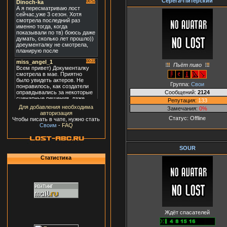
Серега-Питерский
Пьёт пиво
Группа:
Свои
Сообщений:
2124
Репутация:
133
Для добавления необходима
Замечания:
0%
авторизация
Статус:
Offline
Чтобы писать в чате, нужно стать
Своим
-
FAQ
SOUR
Статистика
Ждёт спасателей