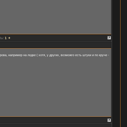
+
ды:
1
ова, например на лодке ( хотя, у других, возможго есть штуки и по круче -