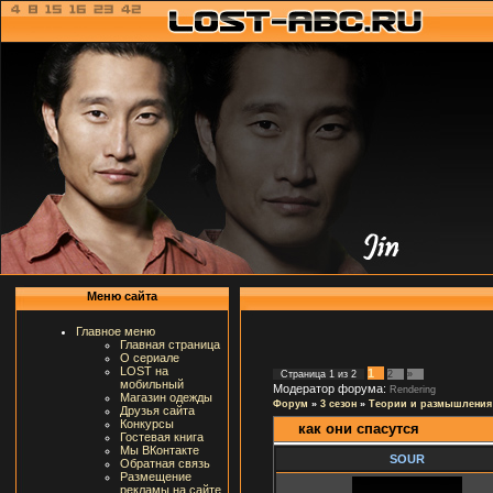
Меню сайта
Главное меню
Главная страница
О сериале
LOST на
1
Страница
1
из
2
2
»
мобильный
Модератор форума:
Rendering
Магазин одежды
Форум
»
3 сезон
»
Теории и размышления
Друзья сайта
Конкурсы
как они спасутся
Гостевая книга
Мы ВКонтакте
SOUR
Обратная связь
Размещение
рекламы на сайте