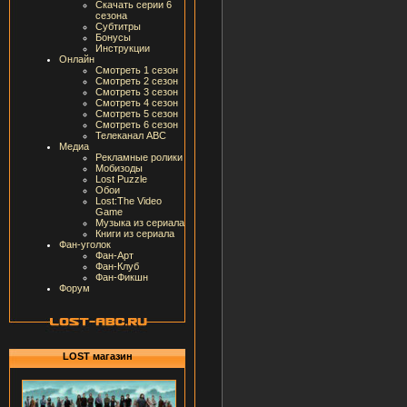
Скачать серии 6
сезона
Субтитры
Бонусы
Инструкции
Онлайн
Смотреть 1 сезон
Смотреть 2 сезон
Смотреть 3 сезон
Смотреть 4 сезон
Смотреть 5 сезон
Смотреть 6 сезон
Телеканал ABC
Медиа
Рекламные ролики
Мобизоды
Lost Puzzle
Обои
Lost:The Video
Game
Музыка из сериала
Книги из сериала
Фан-уголок
Фан-Арт
Фан-Клуб
Фан-Фикшн
Форум
LOST магазин