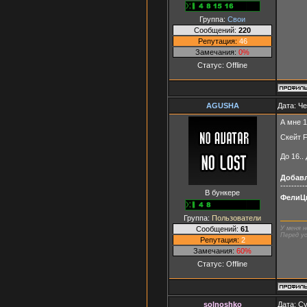
Группа:
Свои
Сообщений:
220
Репутация:
46
Замечания:
0%
Статус:
Offline
AGUSHA
Дата: Че
А мне 1
Скейт F
До 16..
Добав
---------
В бункере
ФелиЦ
Группа:
Пользователи
Сообщений:
61
У меня н
Перед ус
Репутация:
2
Замечания:
60%
Статус:
Offline
solnoshko
Дата: Су