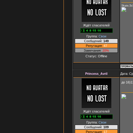
Skate,Sc
Ждёт спасателей
Группа:
Свои
Сообщений:
149
Репутация:
47
Замечания:
20%
Статус:
Offline
Princess_Avril
Дата: Ср
до 16)1
Ждёт спасателей
Группа:
Свои
Сообщений:
109
Репутация:
17