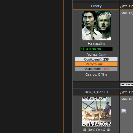
Freezy
Дата: Ср
Мне 13,
На корабле
Группа:
Свои
Сообщений:
238
Репутация:
33
Замечания:
20%
Статус:
Offline
Ben_Is_Genius
Дата: Ср
Мне 16
Злой Гений