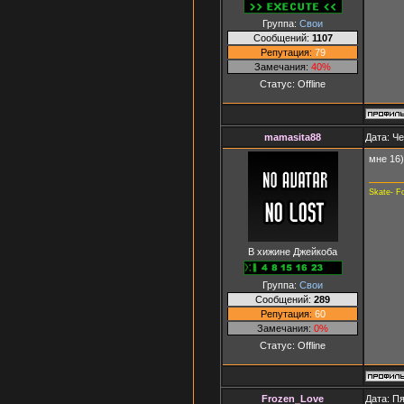
Группа:
Свои
Сообщений:
1107
Репутация:
79
Замечания:
40%
Статус:
Offline
mamasita88
Дата: Че
мне 16)
Skate- F
В хижине Джейкоба
Группа:
Свои
Сообщений:
289
Репутация:
60
Замечания:
0%
Статус:
Offline
Frozen_Love
Дата: Пя