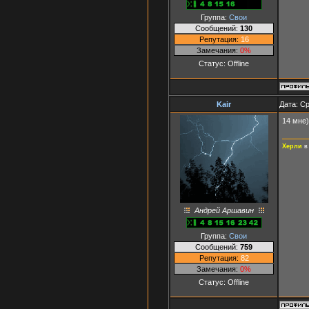
Группа:
Свои
Сообщений:
130
Репутация:
16
Замечания:
0%
Статус:
Offline
Kair
Дата: Ср
14 мне)
Херли
в
Андрей Аршавин
Группа:
Свои
Сообщений:
759
Репутация:
82
Замечания:
0%
Статус:
Offline