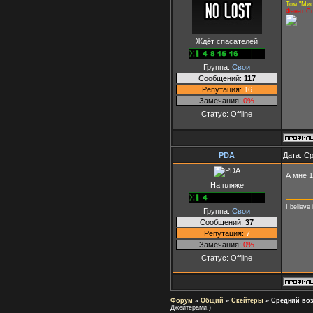
Том "Мис
Фанат Сп
Ждёт спасателей
Группа:
Свои
Сообщений:
117
Репутация:
16
Замечания:
0%
Статус:
Offline
PDA
Дата: Ср
А мне 1
На пляже
I believ
Группа:
Свои
Сообщений:
37
Репутация:
7
Замечания:
0%
Статус:
Offline
Форум
»
Общий
»
Скейтеры
»
Средний воз
Джейтерами.)