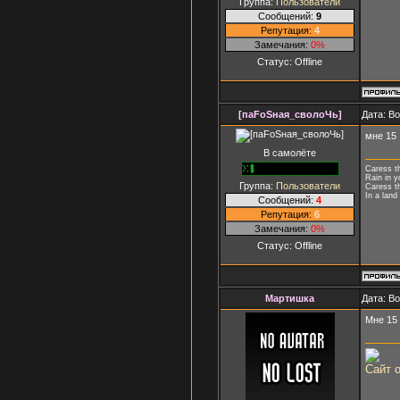
Группа:
Пользователи
Сообщений:
9
Репутация:
4
Замечания:
0%
Статус:
Offline
[паFоSная_сволоЧь]
Дата: В
мне 15
В самолёте
Caress t
Rain in y
Группа:
Пользователи
Caress t
In a land
Сообщений:
4
Репутация:
6
Замечания:
0%
Статус:
Offline
Мартишка
Дата: В
Мне 15
Сайт 