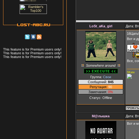
LoSt_aKa_girl
Дата: Вт
16Цать
Вот и д
This feature is for Premium users only!
This feature is for Premium users only!
This feature is for Premium users only!
Все, со
Somewhere around
SKate
Группа:
Свои
Сообщений:
845
Репутация:
90
Замечания:
0%
Статус:
Offline
М@лышка
Дата: Вт
Вот и м