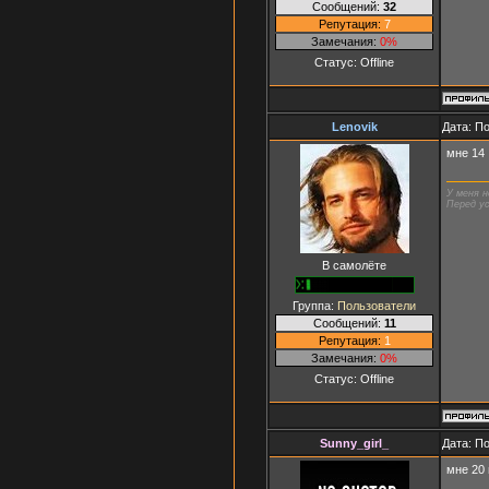
Сообщений:
32
Репутация:
7
Замечания:
0%
Статус:
Offline
Lenovik
Дата: П
мне 14
У меня н
Перед ус
В самолёте
Группа:
Пользователи
Сообщений:
11
Репутация:
1
Замечания:
0%
Статус:
Offline
Sunny_girl_
Дата: П
мне 20 