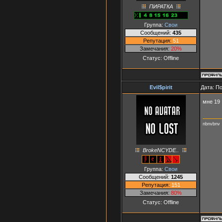
ПИРАТКА
Группа:
Свои
Сообщений:
435
Репутация:
51
Замечания:
20%
Статус:
Offline
Evil$pirit
Дата: П
мне 19
nbnvbnv
BrokeNCYDE..
Группа:
Свои
Сообщений:
1245
Репутация:
151
Замечания:
80%
Статус:
Offline