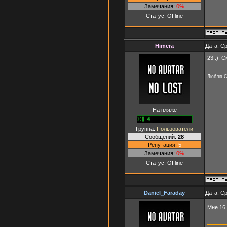
Замечания:
0%
Статус:
Offline
Himera
Дата: Ср
23 :). 
Люблю С
На пляже
Группа:
Пользователи
Сообщений:
28
Репутация:
5
Замечания:
0%
Статус:
Offline
Daniel_Faraday
Дата: Ср
Мне 16