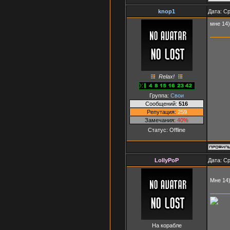
knop1
Дата: Ср
мне 14)
Relax!
Группа:
Свои
Сообщений:
516
Репутация:
259
Замечания:
40%
Статус:
Offline
LollyPoP
Дата: Ср
Мне 14
На корабле