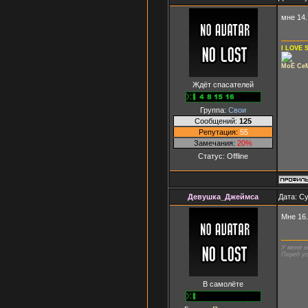
мне 14.
I LOVE
МоЁ Се
Ждёт спасателей
Группа:
Свои
Сообщений:
125
Репутация:
55
Замечания:
20%
Статус:
Offline
Девушка_Джеймса
Дата: Су
Мне 16.
У меня н
Перед ус
В самолёте