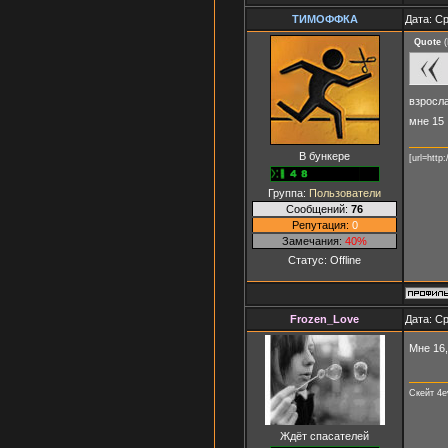
ТИМОФФКА
Дата: Ср
Quote
(
взросла
мне 15
В бункере
[url=http
Группа:
Пользователи
Сообщений:
76
Репутация:
0
Замечания:
40%
Статус:
Offline
Frozen_Love
Дата: Ср
Мне 16,
Скейт 4e
Ждёт спасателей