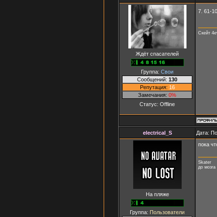
7. 61-10
Скейт 4e
Ждёт спасателей
Группа:
Свои
Сообщений:
130
Репутация:
16
Замечания:
0%
Статус:
Offline
electrical_S
Дата: П
пока чт
Skater
до мозга
На пляже
Группа:
Пользователи