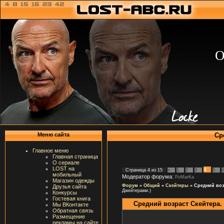
О
Ср
Меню сайта
Главное меню
Главная страница
О сериале
LOST на
4
Страница
4
из
15
«
1
2
3
5
6
мобильный
Модератор форума:
PoMarKa
Магазин одежды
Форум
»
Общий
»
Скейтеры
»
Средний воз
Друзья сайта
Джейтерами.)
Конкурсы
Гостевая книга
Средний возраст Скейтера.
Мы ВКонтакте
Обратная связь
Размещение
рекламы на сайте