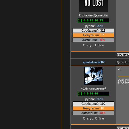
В хижине Джейкоба
Группа:
Свои
Сообщений:
318
Репутация:
37
Замечания:
0%
Статус:
Offline
spartakovec87
Дата: Вт
20
LOST-F
SPARTA
Ждёт спасателей
Группа:
Свои
Сообщений:
100
Репутация:
18
Замечания:
40%
Статус:
Offline