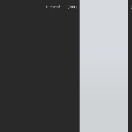
3
.
третий
[
264
]