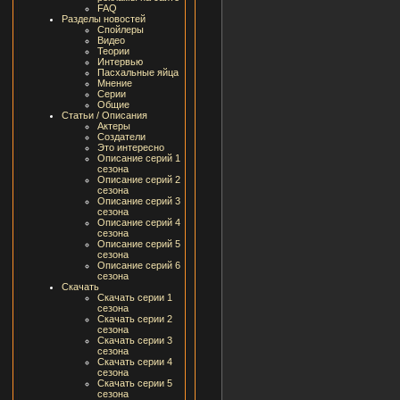
FAQ
Разделы новостей
Спойлеры
Видео
Теории
Интервью
Пасхальные яйца
Мнение
Серии
Общие
Статьи / Описания
Актеры
Создатели
Это интересно
Описание серий 1
сезона
Описание серий 2
сезона
Описание серий 3
сезона
Описание серий 4
сезона
Описание серий 5
сезона
Описание серий 6
сезона
Скачать
Скачать серии 1
сезона
Скачать серии 2
сезона
Скачать серии 3
сезона
Скачать серии 4
сезона
Скачать серии 5
сезона