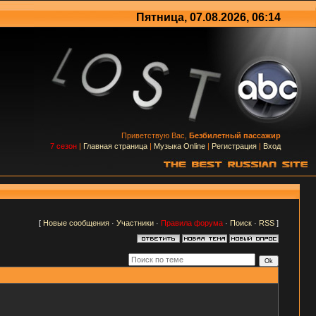
Пятница, 07.08.2026, 06:14
Приветствую Вас,
Безбилетный пассажир
7 сезон
|
Главная страница
|
Музыка Online
|
Регистрация
|
Вход
[
Новые сообщения
·
Участники
·
Правила форума
·
Поиск
·
RSS
]