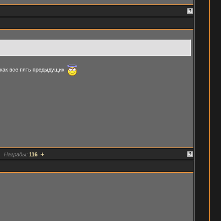
как все пять предыдущих
+
Награды:
116