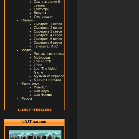
Скачать серии 6
сезона
Субтитры
Бонусы
Инструкции
Онлайн
Смотреть 1 сезон
Смотреть 2 сезон
Смотреть 3 сезон
Смотреть 4 сезон
Смотреть 5 сезон
Смотреть 6 сезон
Телеканал ABC
Медиа
Рекламные ролики
Мобизоды
Lost Puzzle
Обои
Lost:The Video
Game
Музыка из сериала
Книги из сериала
Фан-уголок
Фан-Арт
Фан-Клуб
Фан-Фикшн
Форум
LOST магазин