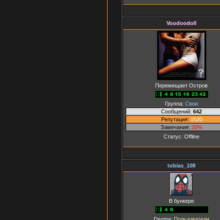
Voodoodoll
Перемещает Остров
Группа:
Свои
Сообщений:
642
Репутация:
1520
Замечания:
20%
Статус:
Offline
tobias_108
В бункере
Группа:
Пользователи