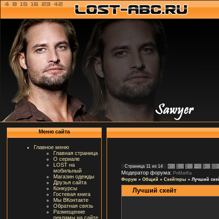
Меню сайта
Главное меню
Главная страница
О сериале
LOST на
Страница
11
из
14
«
1
2
…
9
10
мобильный
Модератор форума:
PoMarKa
Магазин одежды
Форум
»
Общий
»
Скейтеры
»
Лучший ске
Друзья сайта
Конкурсы
Лучший скейт
Гостевая книга
Мы ВКонтакте
Обратная связь
Размещение
рекламы на сайте