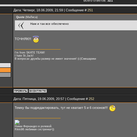
Всего ответов:
321
Дата: Четверг, 18.06.2009, 21:59 | Сообщение #
251
Quote
(
МиЛиса
)
Нам и так все обеспечено
ТОЧНЯК!!!
I'm from SKATE TEAM!
I hate St.Jack!
В вопросах дружбы размер не имеет значения! (с)Смешарики
Дата: Пятница, 19.06.2009, 20:57 | Сообщение #
252
Темку бы подредактировать, тут не хватает 5 и 6 сезонов!!!
Никки Фернандез в ролевой.
Rikki96 любимая сестренка=))