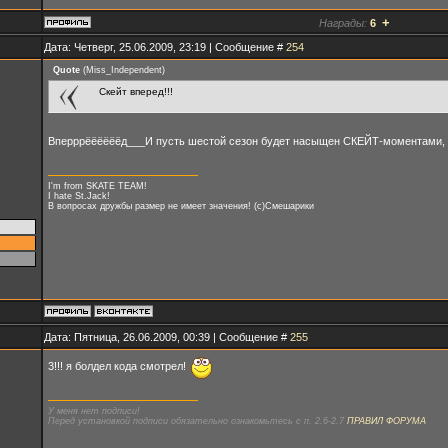
+
Награды:
6
Дата: Четверг, 25.06.2009, 23:19 | Сообщение #
254
Quote
(
Miss_Independent
)
Скейт вперед!!!
Вперррёёёёёёд___И пусть шестой сезон будет насыщен СКЕЙТ-моментами, 
I'm from SKATE TEAM!
I hate St.Jack!
В вопросах дружбы размер не имеет значения! (с)Смешарики
Дата: Пятница, 26.06.2009, 00:39 | Сообщение #
255
3!!! я болдел кода смотрел!
У меня нет подписи!
Перед установкой подписи обязательно ознакомьтесь с п. 2.6-2.7
ПРАВИЛ ФОРУМА