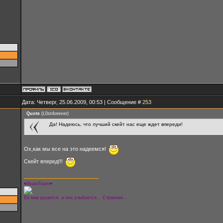
Дата: Четверг, 25.06.2009, 00:53 | Сообщение #
253
Quote
(
L0st4orever
)
Да! Надеюсь, что лучший скейт нас еще ждет впереди!
Ох,как мы все на это надеемся!
Скейт вперед!!!
♥SkateTeam♥
.
Её мир рушится, а она улыбается... Странная...