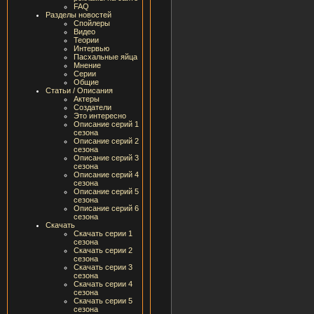
FAQ
Разделы новостей
Спойлеры
Видео
Теории
Интервью
Пасхальные яйца
Мнение
Серии
Общие
Статьи / Описания
Актеры
Создатели
Это интересно
Описание серий 1
сезона
Описание серий 2
сезона
Описание серий 3
сезона
Описание серий 4
сезона
Описание серий 5
сезона
Описание серий 6
сезона
Скачать
Скачать серии 1
сезона
Скачать серии 2
сезона
Скачать серии 3
сезона
Скачать серии 4
сезона
Скачать серии 5
сезона