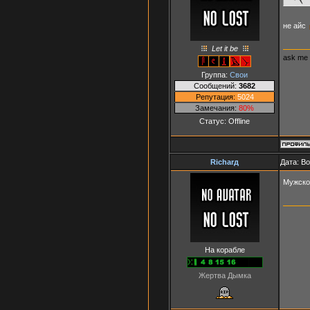
не айс
Let it be
ask me
Группа:
Свои
Сообщений:
3682
Репутация:
5024
Замечания:
80%
Статус:
Offline
Richarд
Дата: Во
Мужск
На корабле
Жертва Дымка