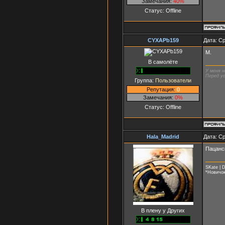
Замечания:
40%
Статус:
Offline
CYXAPb159
Дата: Ср
М.
В самолёте
У меня н
Перед ус
Группа:
Пользователи
Репутация:
0
Замечания:
0%
Статус:
Offline
Hala_Madrid
Дата: Ср
Пацанс
SKate | 
*Новичо
В плену у Других