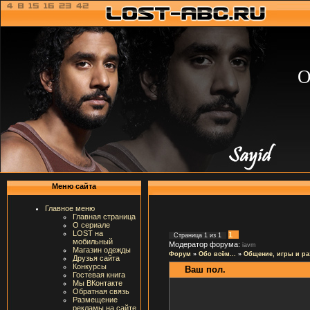
О
Меню сайта
Главное меню
Главная страница
О сериале
LOST на
1
Страница
1
из
1
мобильный
Модератор форума:
iavm
Магазин одежды
Форум
»
Обо всём...
»
Общение, игры и ра
Друзья сайта
Конкурсы
Ваш пол.
Гостевая книга
Мы ВКонтакте
Обратная связь
Размещение
рекламы на сайте