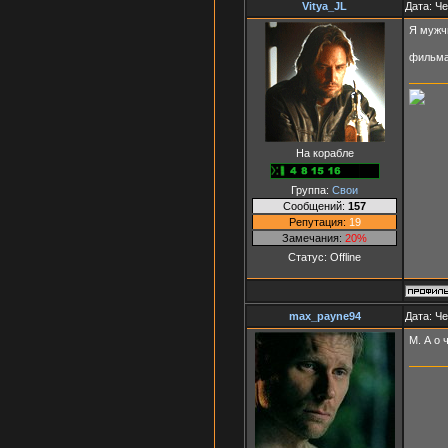
Vitya_JL
Дата: Че
Я мужчи
фильмах
На корабле
Группа:
Свои
Сообщений:
157
Репутация:
19
Замечания:
20%
Статус:
Offline
max_payne94
Дата: Че
М. А о 