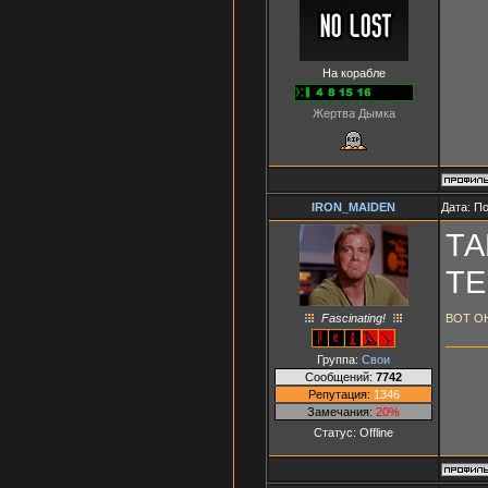
На корабле
Жертва Дымка
IRON_MAIDEN
Дата: П
ТА
ТЕ
Fascinating!
ВОТ О
Группа:
Свои
Сообщений:
7742
Репутация:
1346
Замечания:
20%
Статус:
Offline