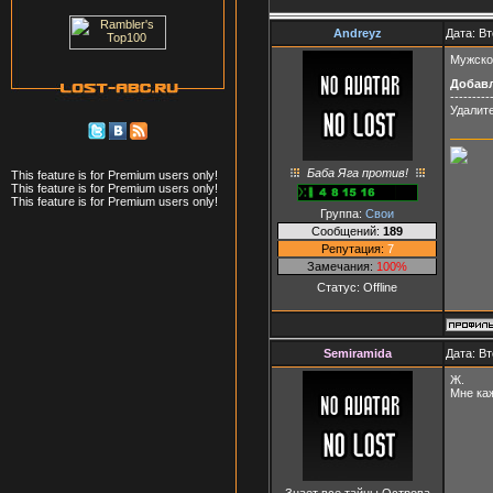
Andreyz
Дата: Вт
Мужско
Добав
---------
Удалите
Баба Яга против!
This feature is for Premium users only!
This feature is for Premium users only!
This feature is for Premium users only!
Группа:
Свои
Сообщений:
189
Репутация:
7
Замечания:
100%
Статус:
Offline
Semiramida
Дата: Вт
Ж.
Мне каж
Знает все тайны Острова