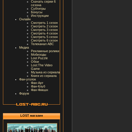
Скачать серии 6
сезона
Субтитры
Бонусы
Инструкции
Онлайн
Смотреть 1 сезон
Смотреть 2 сезон
Смотреть 3 сезон
Смотреть 4 сезон
Смотреть 5 сезон
Смотреть 6 сезон
Телеканал ABC
Медиа
Рекламные ролики
Мобизоды
Lost Puzzle
Обои
Lost:The Video
Game
Музыка из сериала
Книги из сериала
Фан-уголок
Фан-Арт
Фан-Клуб
Фан-Фикшн
Форум
LOST магазин