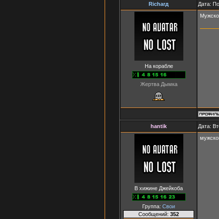
Richarд
Дата: П
Мужско
На корабле
Жертва Дымка
hantik
Дата: Вт
мужско
В хижине Джейкоба
Группа:
Свои
Сообщений:
352