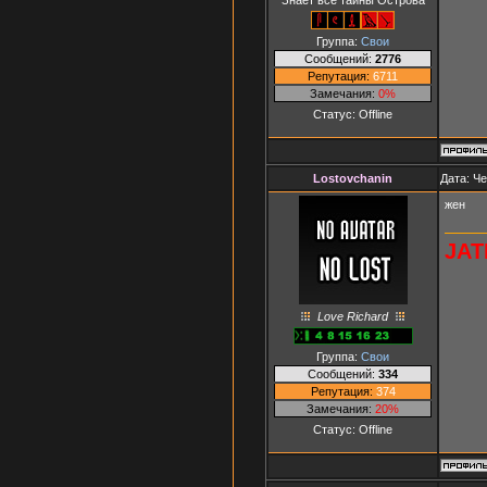
Группа:
Свои
Сообщений:
2776
Репутация:
6711
Замечания:
0%
Статус:
Offline
Lostovchanin
Дата: Че
жен
JAT
Love Richard
Группа:
Свои
Сообщений:
334
Репутация:
374
Замечания:
20%
Статус:
Offline