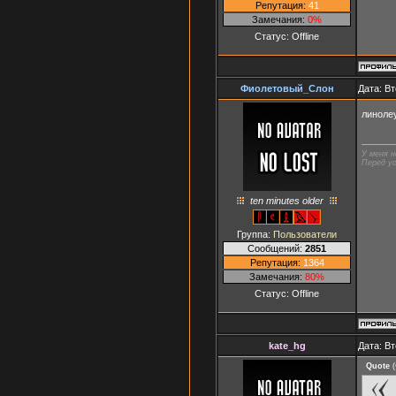
Репутация:
41
Замечания:
0%
Статус:
Offline
Фиолетовый_Слон
Дата: Вт
линоле
У меня н
Перед ус
ten minutes older
Группа:
Пользователи
Сообщений:
2851
Репутация:
1364
Замечания:
80%
Статус:
Offline
kate_hg
Дата: Вт
Quote
(