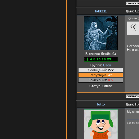
lokk111
Дата: Ср
Quote
(
Согласе
Но в л
В хижине Джейкоба
Группа:
Свои
Сообщений:
272
Репутация:
42
Замечания:
0%
Статус:
Offline
fotto
Дата: Пя
Мужско
4 8 15 16