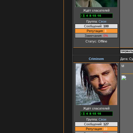
Ждёт спасателей
Группа:
Свои
Сообщений:
100
Репутация:
3
Замечания:
0%
Статус:
Offline
Criminem
Дата: Су
М
Ждёт спасателей
Группа:
Свои
Сообщений:
127
Репутация:
10