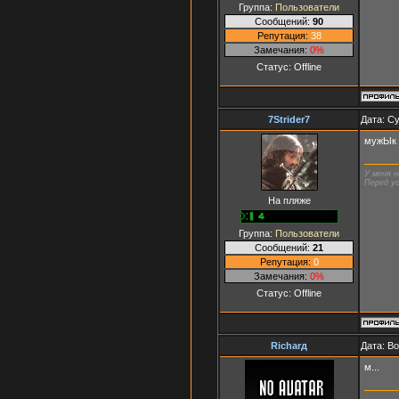
Группа:
Пользователи
Сообщений:
90
Репутация:
38
Замечания:
0%
Статус:
Offline
7Strider7
Дата: Су
мужЫк
У меня н
Перед ус
На пляже
Группа:
Пользователи
Сообщений:
21
Репутация:
0
Замечания:
0%
Статус:
Offline
Richarд
Дата: В
м...