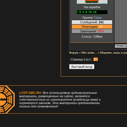
На корабле
Группа:
Свои
Сообщений:
161
Репутация:
14
Замечания:
40%
Статус:
Offline
Форум
»
Обо всём...
»
Общение, игры и ра
1
Страница
1
из
1
LOST-ABC.RU
- Все используемые аудиовизуальные
материалы, размещенные на сайте, являются
собственностью их изготовителя (владельца прав) и
охраняются законом. Эти материалы предназначены
только для ознакомления!