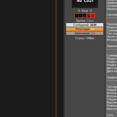
Графика
Основно
Windows
Kenji
Систем
---------
Группа:
Свои
Произв
Сообщений:
1634
Модель
Репутация:
67
Суммар
Замечания:
0%
Тип си
Число 
Статус:
Offline
64-раз
Хранил
---------
Суммар
Раздел 
Раздел 
Раздел 
Диск но
Диск н
График
---------
Тип вид
Общий 
Исполь
Исполь
Общая 
Версия 
Разреш
Версия 
Сеть