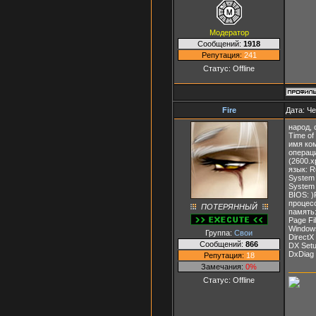
Модератор
Сообщений:
1918
Репутация:
241
Статус:
Offline
Fire
Дата: Че
народ, 
Time of 
имя ко
операци
(2600.x
язык: R
System 
System
BIOS: )
процес
ПОТЕРЯННЫЙ
память
Page Fi
Window
Группа:
Свои
DirectX
Сообщений:
866
DX Setu
DxDiag 
Репутация:
18
Замечания:
0%
Статус:
Offline