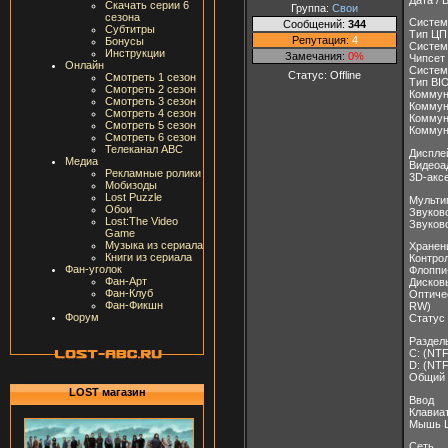
Скачать серии 6
Группа:
Свои
сезона
Систем
Сообщений:
344
Субтитры
Тип ЦП 
Репутация:
4
Бонусы
Системн
Инструкции
Замечания:
0%
Чипсет 
Онлайн
Систем
Статус:
Offline
Смотреть 1 сезон
Тип BIO
Смотреть 2 сезон
Коммун
Смотреть 3 сезон
Коммун
Смотреть 4 сезон
Коммун
Смотреть 5 сезон
Коммун
Смотреть 6 сезон
Телеканал ABC
Диспле
Медиа
Видеоа
Рекламные ролики
3D-акс
Мобизоды
Lost Puzzle
Мульти
Обои
Звуково
Lost:The Video
Звуково
Game
Музыка из сериала
Хранен
Книги из сериала
Контрол
Фан-уголок
Флоппи
Фан-Арт
Дисковы
Фан-Клуб
Оптиче
Фан-Фикшн
RW)
Форум
Статус
Раздел
C: (NTF
D: (NTF
Общий 
LOST магазин
Ввод
Клавиат
Мышь Lo
Сеть