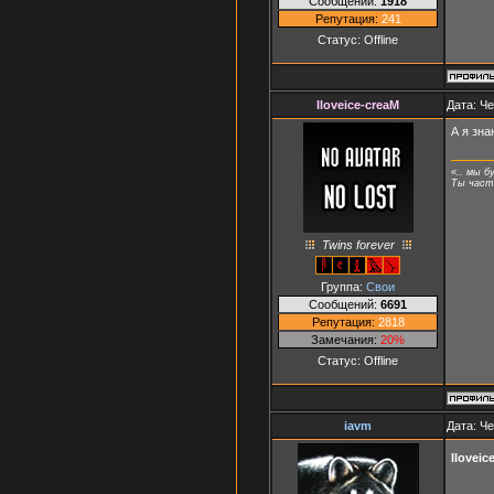
Сообщений:
1918
Репутация:
241
Статус:
Offline
Iloveice-creaM
Дата: Че
А я зна
«.. мы б
Ты часть
Twins forever
Группа:
Свои
Сообщений:
6691
Репутация:
2818
Замечания:
20%
Статус:
Offline
iavm
Дата: Че
Iloveic