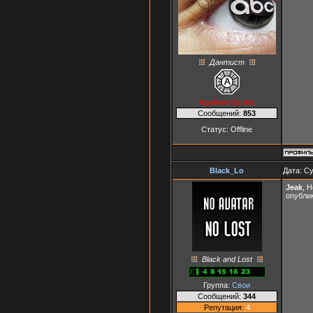
Дантист
Администратор
Сообщений:
853
Статус:
Offline
Black_Lo
Дата: Су
Jeak
, 
опубли
Black and Lost
Группа:
Свои
Сообщений:
344
Репутация:
4