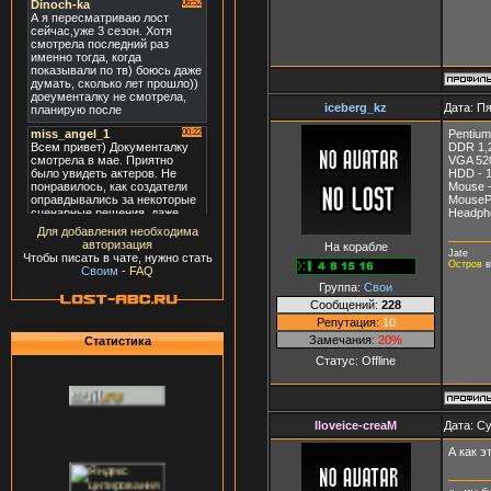
iceberg_kz
Дата: Пя
Pentiu
DDR 1,
VGA 52
HDD - 1
Mouse -
MousePa
Headpho
Для добавления необходима
авторизация
На корабле
Jate
Чтобы писать в чате, нужно стать
Остров
в
Своим
-
FAQ
Группа:
Свои
Сообщений:
228
Репутация:
10
Замечания:
20%
Статистика
Статус:
Offline
Iloveice-creaM
Дата: Су
А как э