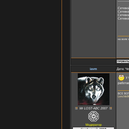
---------
Сетевой
Сетевой
Сетево
Сетевой
на воле 
iavm
Дата: Че
у 
работае
ВСЕ ВО
Lenchik8
Mr LOST-ABC 2007
Модератор