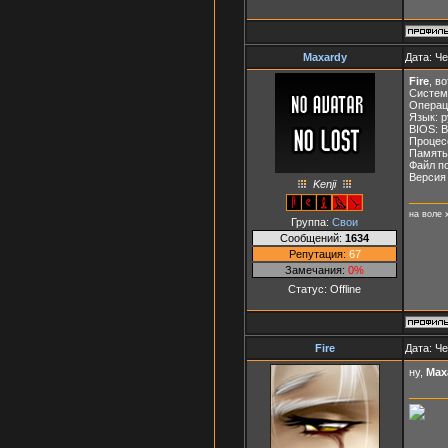
Maxardy
Дата: Че
Fire
, в
Систем
Операци
Язык: р
BIOS: B
Процес
Память
Файл п
Версия 
Kenji
на воле 
Группа:
Свои
Сообщений:
1634
Репутация:
67
Замечания:
0%
Статус:
Offline
Fire
Дата: Че
ну,
Max