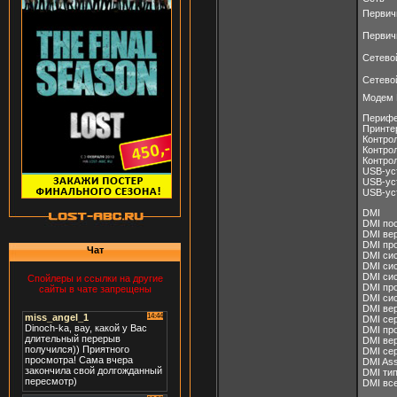
Первич
Первич
Сетево
Сетево
Модем 
Перифе
Принтер
Контрол
Контрол
Контрол
USB-уст
USB-ус
USB-ус
DMI
DMI пос
DMI ве
DMI пр
Чат
DMI си
DMI си
DMI си
Спойлеры и ссылки на другие
DMI про
сайты в чате запрещены
DMI сис
DMI ве
DMI се
DMI пр
DMI ве
DMI се
DMI Ass
DMI ти
DMI все