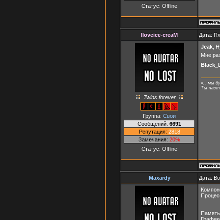
Статус:
Offline
Iloveice-creaM
Дата: Пя
Jeak
, 
Мне ра
Black_
«.. мы б
Ты часть
Twins forever
Группа:
Свои
Сообщений:
6691
Репутация:
2818
Замечания:
20%
Статус:
Offline
Maxardy
Дата: В
Компон
Процес
Память 
Графика