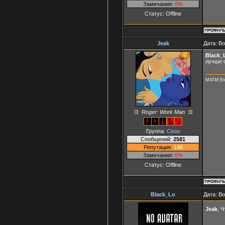
Замечания:
0%
Статус:
Offline
Jeak
Дата: В
Black_
лучше 
МХПИ |fo
Roger: Work Man
Группа:
Свои
Сообщений:
2581
Репутация:
148
Замечания:
0%
Статус:
Offline
Black_Lo
Дата: В
Jeak
, 