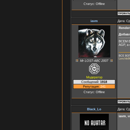
Статус:
Offline
iavm
Дата: Ср
Render
Добав
---------
ВСЕМ В
AGP, а 
ВСЕ ВО
Lenchik8
Mr LOST-ABC 2007
Модератор
Сообщений:
1918
Репутация:
241
Статус:
Offline
Black_Lo
Дата: Ср
iavm
, 