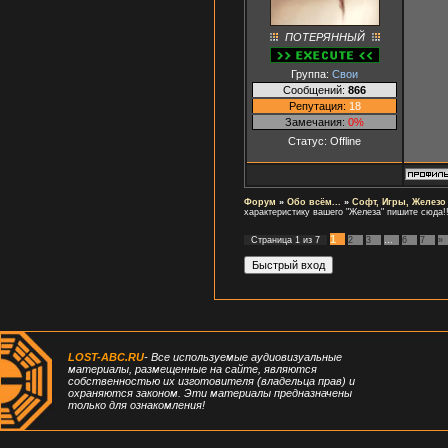
ПОТЕРЯННЫЙ
Группа:
Свои
Сообщений:
866
Репутация:
18
Замечания:
0%
Статус:
Offline
Форум
»
Обо всём...
»
Софт, Игры, Железо
характеристику вашего "Железа" пишите сюда!!
1
Страница
1
из
7
2
3
…
6
7
»
LOST-ABC.RU
- Все используемые аудиовизуальные
материалы, размещенные на сайте, являются
собственностью их изготовителя (владельца прав) и
охраняются законом. Эти материалы предназначены
только для ознакомления!