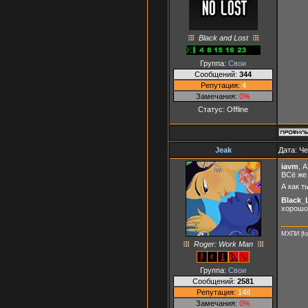
Black and Lost
Группа:
Свои
Сообщений:
344
Репутация:
4
Замечания:
0%
Статус:
Offline
Jeak
Дата: Че
iavm
, 
ВСё же
А как т
Black_
хорошо 
МХПИ |fo
Roger: Work Man
Группа:
Свои
Сообщений:
2581
Репутация:
148
Замечания:
0%