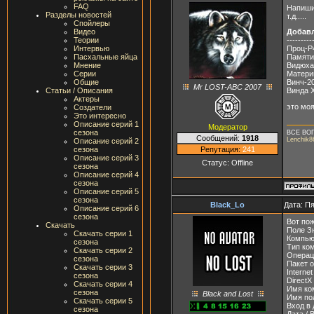
FAQ
Напишит
Разделы новостей
т.д.....
Спойлеры
Видео
Добав
Теории
---------
Интервью
Проц-P4
Пасхальные яйца
Памяти-
Мнение
Видюха
Серии
Матери
Общие
Винч-2
Mr LOST-ABC 2007
Статьи / Описания
Винда 
Актеры
это моя
Создатели
Это интересно
Описание серий 1
Модератор
сезона
ВСЕ ВО
Сообщений:
1918
Lenchik8
Описание серий 2
Репутация:
241
сезона
Описание серий 3
Статус:
Offline
сезона
Описание серий 4
сезона
Описание серий 5
сезона
Black_Lo
Дата: Пя
Описание серий 6
сезона
Вот пож
Скачать
Поле З
Скачать серии 1
Компью
сезона
Тип ко
Скачать серии 2
Операци
сезона
Пакет 
Скачать серии 3
Interne
сезона
DirectX
Скачать серии 4
Имя ко
сезона
Black and Lost
Имя по
Скачать серии 5
Вход в
сезона
Дата / 