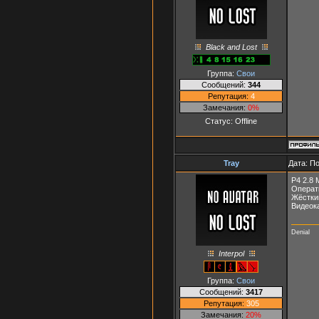
Black and Lost
Группа:
Свои
Сообщений:
344
Репутация:
4
Замечания:
0%
Статус:
Offline
Tray
Дата: П
P4 2.8 
Операт
Жёстки
Видеок
Denial
Interpol
Группа:
Свои
Сообщений:
3417
Репутация:
305
Замечания:
20%