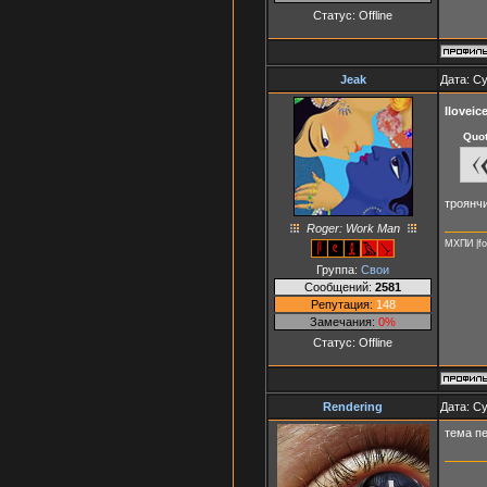
Статус:
Offline
Jeak
Дата: Су
Iloveic
Quo
троянчи
Roger: Work Man
МХПИ |fo
Группа:
Свои
Сообщений:
2581
Репутация:
148
Замечания:
0%
Статус:
Offline
Rendering
Дата: Су
тема п