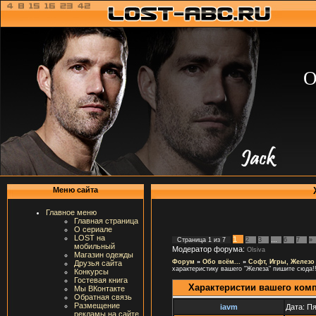
О
Меню сайта
Главное меню
Главная страница
О сериале
LOST на
1
Страница
1
из
7
2
3
…
6
7
»
мобильный
Модератор форума:
Olsiva
Магазин одежды
Форум
»
Обо всём...
»
Софт, Игры, Железо
Друзья сайта
характеристику вашего "Железа" пишите сюда!!
Конкурсы
Гостевая книга
Характеристии вашего ком
Мы ВКонтакте
Обратная связь
Размещение
iavm
Дата: Пя
рекламы на сайте