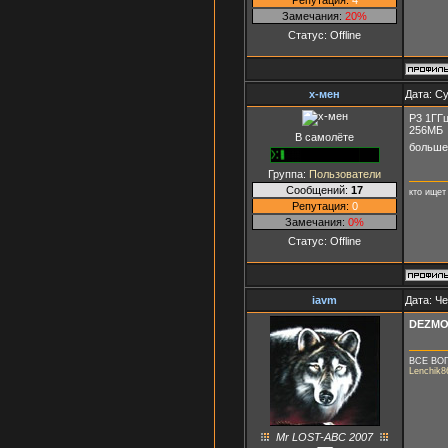
Замечания:
20%
Статус:
Offline
x-мен
Дата: Су
P3 1ГГ
256МБ
В самолёте
больше
Группа:
Пользователи
Сообщений:
17
кто ищет
Репутация:
0
Замечания:
0%
Статус:
Offline
iavm
Дата: Че
DEZMO
ВСЕ ВО
Lenchik8
Mr LOST-ABC 2007