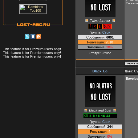
«.. мы б
Ты часть
Twins forever
Группа:
Свои
Сообщений:
6691
Репутация:
2818
Замечания:
20%
This feature is for Premium users only!
This feature is for Premium users only!
Статус:
Offline
This feature is for Premium users only!
Black_Lo
Дата: Су
Iloveic
Black and Lost
Группа:
Свои
Сообщений:
344
Репутация:
4
Замечания:
0%