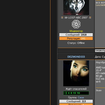
ВСЕ ВО
Lenchik8
Mr LOST-ABC 2007
Модератор
Сообщений:
1918
Репутация:
241
Статус:
Offline
DEZMOND333
Дата: Су
Ноутбук
AMD tur
15.4"
ATI rad
80 gb
512 mb 
wi-fi
Ждёт спасателей
Skate
Группа:
Свои
Сообщений:
113
Репутация:
4