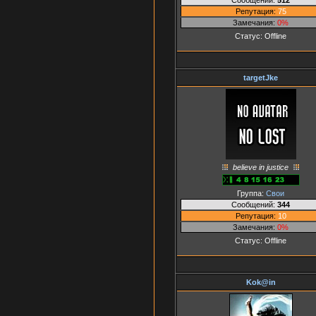
Репутация:
75
Замечания:
0%
Статус:
Offline
targetJke
believe in justice
Группа:
Свои
Сообщений:
344
Репутация:
10
Замечания:
0%
Статус:
Offline
Kok@in