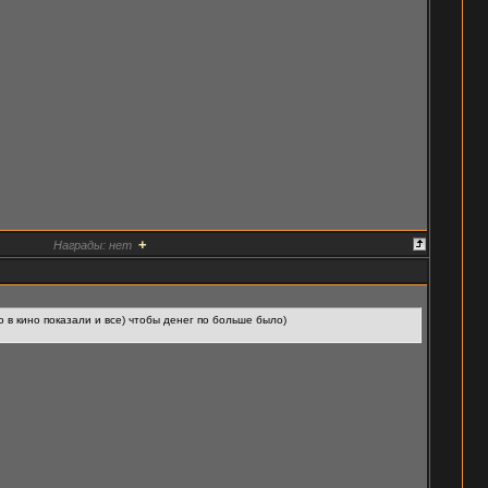
+
Награды:
нет
ю в кино показали и все) чтобы денег по больше было)