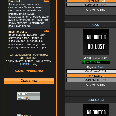
Репутация:
25
Замечания:
80%
Статус:
Offline
--CryS--
Для добавления необходима
Ждёт спасателей
авторизация
Чтобы писать в чате, нужно стать
Своим
-
FAQ
Группа:
Свои
Сообщений:
111
Репутация:
7
Замечания:
0%
Статистика
Статус:
Offline
SEREGA_54