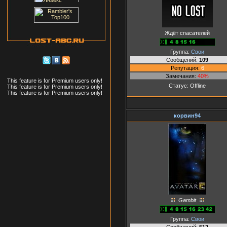
Ждёт спасателей
Группа:
Свои
Сообщений:
109
Репутация:
6
Замечания:
40%
This feature is for Premium users only!
Статус:
Offline
This feature is for Premium users only!
This feature is for Premium users only!
корвин94
Gambit
Группа:
Свои
Сообщений:
512