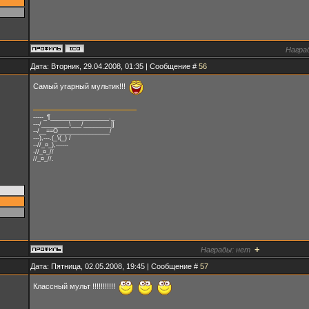
Награ
Дата: Вторник, 29.04.2008, 01:35 | Сообщение #
56
Самый угарный мультик!!!
-----_¶_________________._
---/________\___/________|]
--/__==O_______________/
---),---.(_\(_) /
--//_¤_),------
-//_¤_//
//_¤_//.
+
Награды:
нет
Дата: Пятница, 02.05.2008, 19:45 | Сообщение #
57
Классный мульт !!!!!!!!!!!