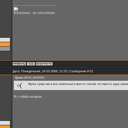
SOLNOSHKO - MY GIRLFRIEND!
Дата: Понедельник, 24.03.2008, 12:23 | Сообщение #
52
Quote
(
IRON_MAIDEN
)
Мульт супер как и все симпсоны) я просто считаю что просто одну сери
Я с тобой согласен