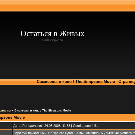
Остаться в Живых
Сайт сериала
Симпсоны в кино / The Simpsons Movie - Страниц
 фильмы
»
Симпсоны в кино / The Simpsons Movie
mpsons Movie
Дата: Понедельник, 24.03.2008, 11:53 | Сообщение #
51
Мультик прикольный! Не зря его ждал! Самый смешной мультик минувшего го