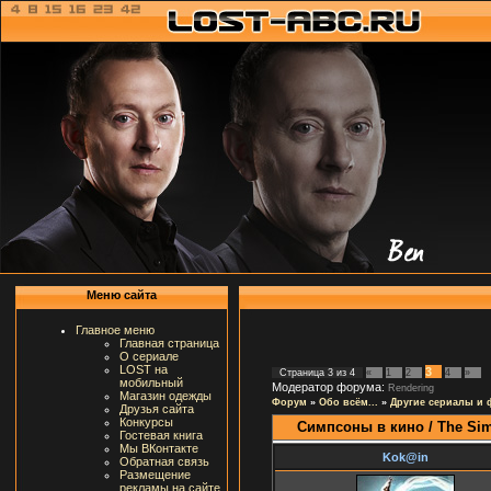
Меню сайта
Главное меню
Главная страница
О сериале
LOST на
3
Страница
3
из
4
«
1
2
4
»
мобильный
Модератор форума:
Rendering
Магазин одежды
Форум
»
Обо всём...
»
Другие сериалы и
Друзья сайта
Конкурсы
Симпсоны в кино / The Si
Гостевая книга
Мы ВКонтакте
Kok@in
Обратная связь
Размещение
рекламы на сайте