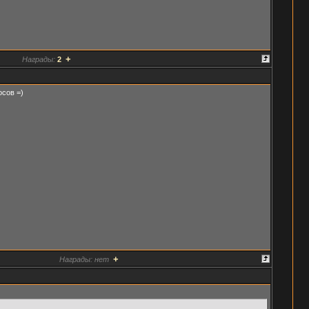
+
Награды:
2
осов =)
+
Награды:
нет