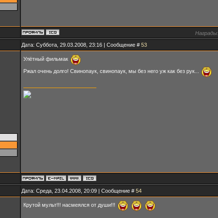
Награды
Дата: Суббота, 29.03.2008, 23:16 | Сообщение #
53
Улётный фильмак
Ржал очень долго! Свинопаук, свинопаук, мы без него уж как без рук...
Дата: Среда, 23.04.2008, 20:09 | Сообщение #
54
Крутой мульт!!! насмеялся от души!!!