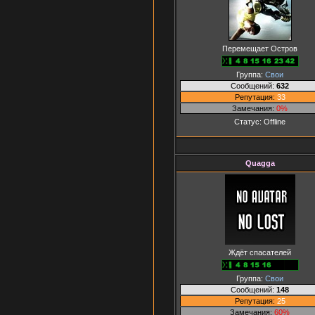
Перемещает Остров
Группа:
Свои
Сообщений:
632
Репутация:
33
Замечания:
0%
Статус:
Offline
Quagga
Ждёт спасателей
Группа:
Свои
Сообщений:
148
Репутация:
25
Замечания:
60%