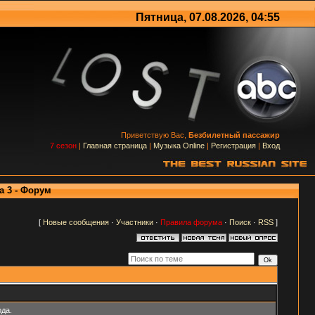
Пятница, 07.08.2026, 04:55
Приветствую Вас,
Безбилетный пассажир
7 сезон
|
Главная страница
|
Музыка Online
|
Регистрация
|
Вход
а 3 - Форум
[
Новые сообщения
·
Участники
·
Правила форума
·
Поиск
·
RSS
]
да.