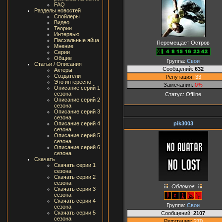
FAQ
Разделы новостей
Спойлеры
Видео
Теории
Интервью
Пасхальные яйца
Перемещает Остров
Мнение
Серии
Общие
Группа:
Свои
Статьи / Описания
Сообщений:
632
Актеры
Создатели
Репутация:
33
Это интересно
Замечания:
0%
Описание серий 1
сезона
Статус:
Offline
Описание серий 2
сезона
Описание серий 3
сезона
pik3003
Описание серий 4
сезона
Описание серий 5
сезона
Описание серий 6
сезона
Скачать
Скачать серии 1
сезона
Скачать серии 2
сезона
Обломов
Скачать серии 3
сезона
Скачать серии 4
Группа:
Свои
сезона
Скачать серии 5
Сообщений:
2107
сезона
Репутация:
270