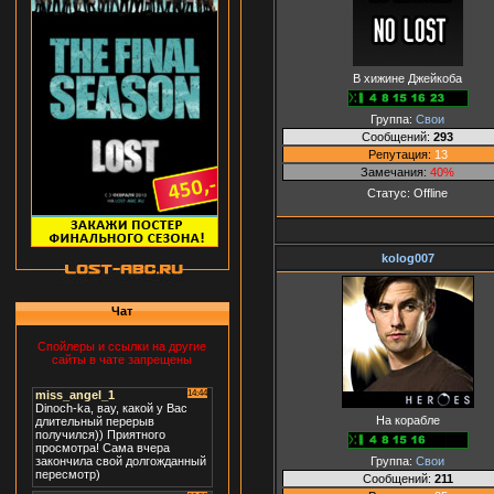
В хижине Джейкоба
Группа:
Свои
Сообщений:
293
Репутация:
13
Замечания:
40%
Статус:
Offline
kolog007
Чат
Спойлеры и ссылки на другие
сайты в чате запрещены
На корабле
Группа:
Свои
Сообщений:
211