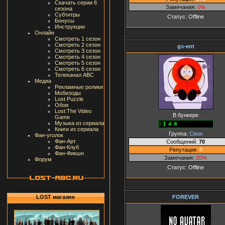
Скачать серии 6
Замечания:
0%
сезона
Субтитры
Статус:
Offline
Бонусы
Инструкции
Онлайн
Смотреть 1 сезон
Смотреть 2 сезон
gs-ent
Смотреть 3 сезон
Смотреть 4 сезон
Смотреть 5 сезон
Смотреть 6 сезон
Телеканал ABC
Медиа
Рекламные ролики
Мобизоды
Lost Puzzle
Обои
Lost:The Video
В бункере
Game
Музыка из сериала
Книги из сериала
Группа:
Свои
Фан-уголок
Фан-Арт
Сообщений:
70
Фан-Клуб
Репутация:
5
Фан-Фикшн
Замечания:
20%
Форум
Статус:
Offline
FOREVER
LOST магазин