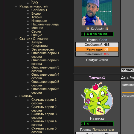
FAQ
Разделы новостей
Спойлеры
Видео
Теории
Интервью
Пасхальные яйца
Мнение
Dr.Acula
Серии
Общие
Статьи / Описания
Группа:
Свои
Актеры
Сообщений:
468
Создатели
Репутация:
88
Это интересно
Описание серий 1
Замечания:
0%
сезона
Статус:
Offline
Описание серий 2
сезона
Описание серий 3
сезона
Описание серий 4
Танушка1
Дата: Че
сезона
Описание серий 5
симпсон
сезона
Описание серий 6
сезона
Анна мит
Скачать
Скачать серии 1
сезона
Скачать серии 2
сезона
Скачать серии 3
сезона
На пляже
Скачать серии 4
сезона
Скачать серии 5
Группа:
Пользователи
сезона