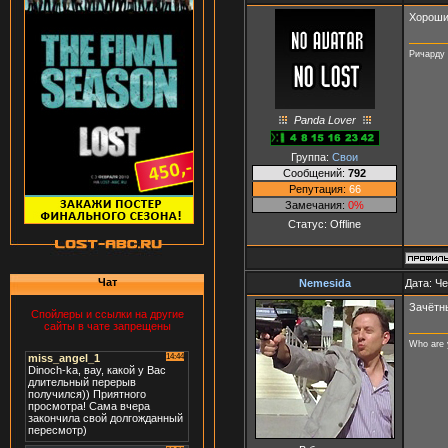
Хороший
Ричарду 
Panda Lover
Группа:
Свои
Сообщений:
792
Репутация:
66
Замечания:
0%
Статус:
Offline
Чат
Nemesida
Дата: Че
Зачётн
Спойлеры и ссылки на другие
сайты в чате запрещены
Who are 