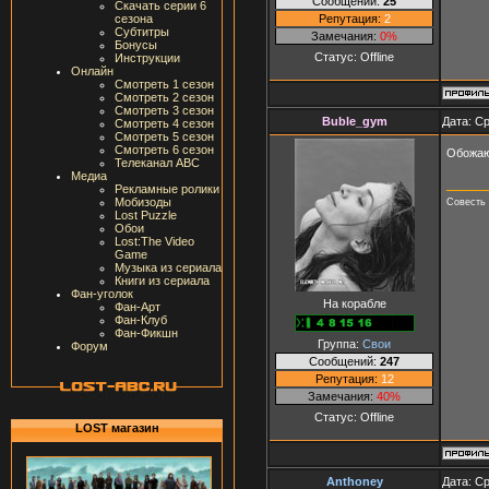
Сообщений:
25
Скачать серии 6
Репутация:
2
сезона
Субтитры
Замечания:
0%
Бонусы
Статус:
Offline
Инструкции
Онлайн
Смотреть 1 сезон
Смотреть 2 сезон
Смотреть 3 сезон
Buble_gym
Дата: Ср
Смотреть 4 сезон
Смотреть 5 сезон
Смотреть 6 сезон
Обожаю
Телеканал ABC
Медиа
Рекламные ролики
Мобизоды
Совесть 
Lost Puzzle
Обои
Lost:The Video
Game
Музыка из сериала
Книги из сериала
Фан-уголок
На корабле
Фан-Арт
Фан-Клуб
Фан-Фикшн
Группа:
Свои
Форум
Сообщений:
247
Репутация:
12
Замечания:
40%
Статус:
Offline
LOST магазин
Anthoney
Дата: Ср