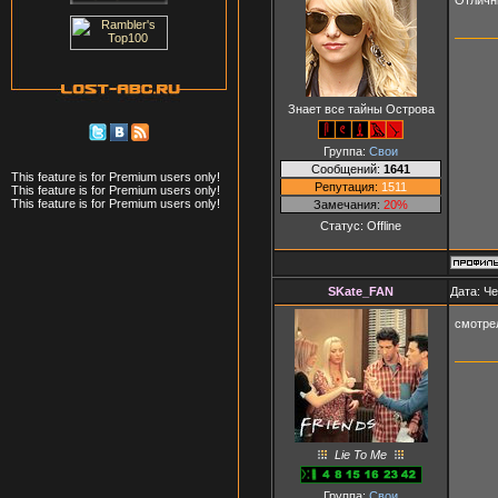
Знает все тайны Острова
Группа:
Свои
Сообщений:
1641
This feature is for Premium users only!
Репутация:
1511
This feature is for Premium users only!
This feature is for Premium users only!
Замечания:
20%
Статус:
Offline
SKate_FAN
Дата: Че
смотрел
Lie To Me
Группа:
Свои