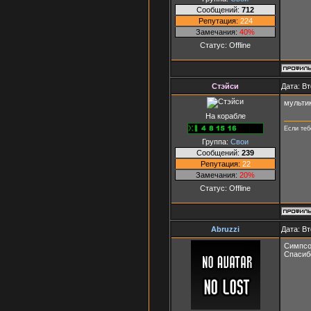
Сообщений:
712
Репутация:
224
Замечания:
40%
Статус:
Offline
Стэйси
Дата: Вт
мульти
На корабле
Если теб
Группа:
Свои
Сообщений:
239
Репутация:
22
Замечания:
20%
Статус:
Offline
Abruzzi
Дата: Вт
Симпсон
Спасиб