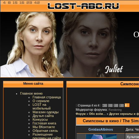
О
Симпсоны
Меню сайта
Главное меню
Главная страница
О сериале
LOST на
4
Страница
4
из
4
«
1
2
3
мобильный
Модератор форума:
Rendering
Магазин одежды
Форум
»
Обо всём...
»
Другие сериалы и 
Друзья сайта
Конкурсы
Симпсоны в кино / The Sim
Гостевая книга
Мы ВКонтакте
GnidasAlbinos
Дата: Че
Обратная связь
Размещение
Культо
рекламы на сайте