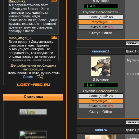
В бункере
Группа:
Пользователи
Сообщений:
68
Репутация:
3
Замечания:
0%
Статус:
Offline
emenem11
Дата: П
Мульт 
Для добавления необходима
авторизация
Чтобы писать в чате, нужно стать
LOST FI
Своим
-
FAQ
В бункере
Группа:
Пользователи
Сообщений:
73
Статистика
Репутация:
4
Замечания:
0%
Статус:
Offline
nikfil74
Дата: Ср
Отличн