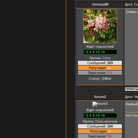
christya88
Дата: Су
Очень 
Ждёт спасателей
Группа:
Свои
Сообщений:
103
Репутация:
11
Замечания:
0%
Статус:
Offline
future2
Дата: Че
Клевый
Ждёт спасателей
http://ww
Группа:
Пользователи
Сообщений:
104
Репутация:
0
Замечания:
0%