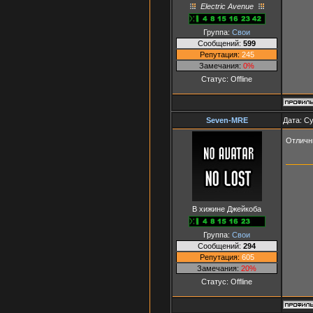
Electric Avenue
Группа:
Свои
Сообщений:
599
Репутация:
245
Замечания:
0%
Статус:
Offline
Seven-MRE
Дата: Су
Отличн
В хижине Джейкоба
Группа:
Свои
Сообщений:
294
Репутация:
605
Замечания:
20%
Статус:
Offline