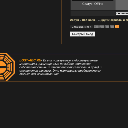
Статус:
Offline
Форум
»
Обо всём...
»
Другие сериалы и 
4
Страница
4
из
4
«
1
2
3
LOST-ABC.RU
- Все используемые аудиовизуальные
материалы, размещенные на сайте, являются
собственностью их изготовителя (владельца прав) и
охраняются законом. Эти материалы предназначены
только для ознакомления!