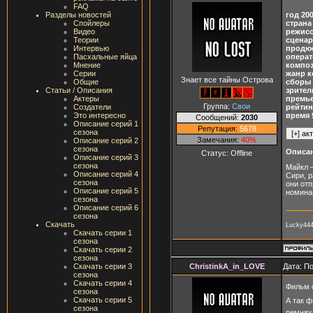
FAQ
Разделы новостей
год 20
Спойлеры
стран
Видео
режисс
Теории
сценар
Интервью
продюс
Пасхальные яйца
операт
Мнение
композ
Серии
жанр к
Знает все тайны Острова
Общие
сборы 
Статьи / Описания
зрител
Актеры
премье
Группа:
Свои
Создатели
рейтин
Это интересно
время 
Сообщений:
2030
Описание серий 1
Репутация:
5678
сезона
Замечания:
40%
Описание серий 2
сезона
Описа
Статус:
Offline
Описание серий 3
сезона
Майкл 
Описание серий 4
Сири, 
сезона
они от
Описание серий 5
номина
сезона
Описание серий 6
сезона
Скачать
Lucky444
Скачать серии 1
сезона
Скачать серии 2
сезона
ChristinkA_in_LOVE
Дата: П
Скачать серии 3
сезона
Скачать серии 4
Фильм с
сезона
Скачать серии 5
А так 
сезона
ремня