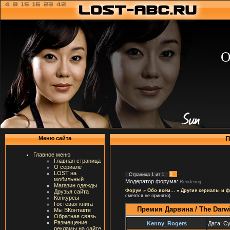
О
П
Меню сайта
Главное меню
Главная страница
О сериале
LOST на
1
Страница
1
из
1
мобильный
Модератор форума:
Rendering
Магазин одежды
Форум
»
Обо всём...
»
Другие сериалы и 
Друзья сайта
смеятся не принято)
Конкурсы
Гостевая книга
Премия Дарвина / The Darw
Мы ВКонтакте
Обратная связь
Размещение
Kenny_Rogers
Дата: Су
рекламы на сайте