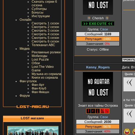
Скачать серии 6
сезона
Субтитры
Бонусы
Инструкции
Cherish
Онлайн
Смотреть 1 сезон
Смотреть 2 сезон
Группа:
Свои
Смотреть 3 сезон
Сообщений:
1169
Смотреть 4 сезон
Смотреть 5 сезон
Репутация:
2480
Смотреть 6 сезон
Замечания:
0%
Телеканал ABC
Медиа
Статус:
Offline
Рекламные ролики
Мобизоды
Lost Puzzle
Обои
Lost:The Video
Kenny_Rogers
Дата: Вт
Game
Музыка из сериала
Quote
(
Книги из сериала
Фан-уголок
Фан-Арт
Фан-Клуб
Фан-Фикшн
Форум
а ты чт
Знает все тайны Острова
Quote
(
Группа:
Свои
LOST магазин
Сообщений:
2030
Репутация:
5678
Замечания:
40%