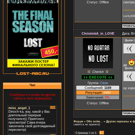
Статус:
Offline
смотрел
Lucky444
ChristinkA_in_LOVE
Дата: Вт
Quote
(
да
Quote
(
Cherish
Группа:
Свои
Чат
Сообщений:
1169
ну хор
Репутация:
2480
Спойлеры и ссылки на другие
Замечания:
0%
сайты в чате запрещены
Статус:
Offline
Форум
»
Обо всём...
»
Другие сериалы и 
смеятся не принято)
1
Страница
1
из
1