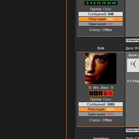
Группа:
Свои
Сообщений:
548
Репутация:
380
Замечания:
0%
Статус:
Offline
Evik
Дата: Вт
Quote
(
А я ра
Mrs. Bass
Группа:
Свои
Сообщений:
1665
Репутация:
4686
Замечания:
40%
Статус:
Offline
Jasminna
Дата: Ср