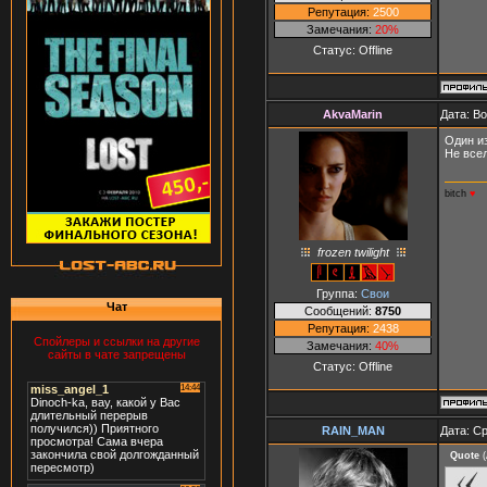
Репутация:
2500
Замечания:
20%
Статус:
Offline
AkvaMarin
Дата: В
Один и
Не всел
bitch
♥
frozen twilight
Группа:
Свои
Чат
Сообщений:
8750
Репутация:
2438
Спойлеры и ссылки на другие
Замечания:
40%
сайты в чате запрещены
Статус:
Offline
RAIN_MAN
Дата: Ср
Quote
(