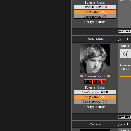
4 8 15 16
Группа:
Свои
Сообщений:
108
Репутация:
252
Замечания:
0%
Статус:
Offline
RAIN_MAN
Дата: П
Quote
(
А часто
они и о
Forever Yours
Группа:
Свои
Сообщений:
4508
Репутация:
260
Замечания:
40%
Статус:
Offline
Серёга
Дата: Вт
Quote
(