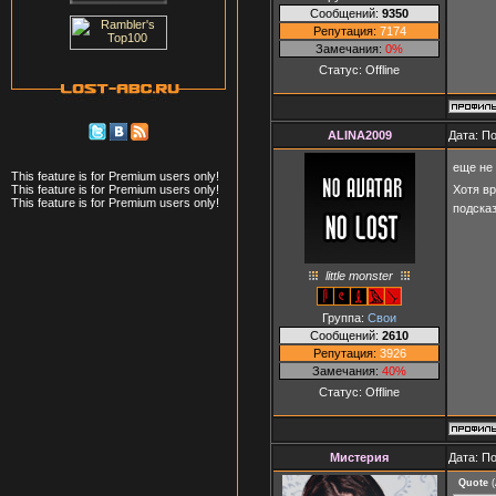
Сообщений:
9350
Репутация:
7174
Замечания:
0%
Статус:
Offline
ALINA2009
Дата: П
еще не
This feature is for Premium users only!
Хотя вр
This feature is for Premium users only!
This feature is for Premium users only!
подска
little monster
Группа:
Свои
Сообщений:
2610
Репутация:
3926
Замечания:
40%
Статус:
Offline
Мистерия
Дата: П
Quote
(