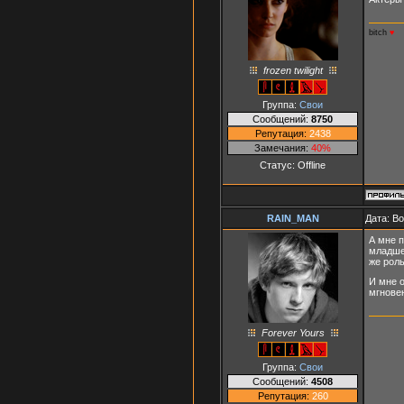
bitch
♥
frozen twilight
Группа:
Свои
Сообщений:
8750
Репутация:
2438
Замечания:
40%
Статус:
Offline
RAIN_MAN
Дата: В
А мне п
младше 
же роль
И мне о
мгновен
Forever Yours
Группа:
Свои
Сообщений:
4508
Репутация:
260