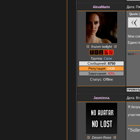
AkvaMarin
Дата: Пя
Quote
(
Мои со
Единств
frozen twilight
bitch
♥
Группа:
Свои
Сообщений:
8750
Репутация:
2438
Замечания:
40%
Статус:
Offline
Jasminna
Дата: Вт
Я безум
участие
"Suli
Desert Rose