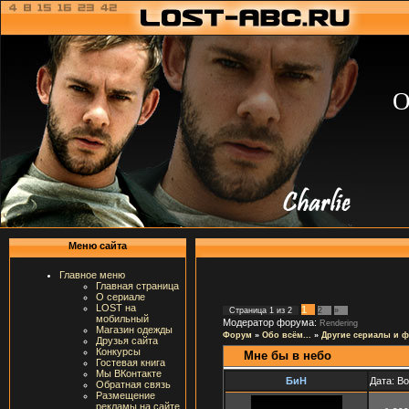
О
Меню сайта
Главное меню
Главная страница
О сериале
LOST на
1
Страница
1
из
2
2
»
мобильный
Модератор форума:
Rendering
Магазин одежды
Форум
»
Обо всём...
»
Другие сериалы и 
Друзья сайта
Конкурсы
Мне бы в небо
Гостевая книга
Мы ВКонтакте
БиН
Дата: В
Обратная связь
Размещение
рекламы на сайте