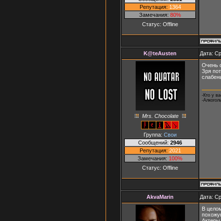
Репутация:
1364
Замечания:
80%
Статус:
Offline
K@teAusten
Дата: Ср
Очень о
Зря пот
слабень
-Кто у в
-Алкоголь
Mrs. Chocolate
Группа:
Свои
Сообщений:
2946
Репутация:
2021
Замечания:
100%
Статус:
Offline
AkvaMarin
Дата: Ср
В цело
похожу
Актеры 