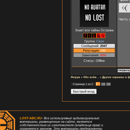
Часто, 
Знает все тайны Острова
Группа:
Свои
Сообщений:
2047
Репутация:
246
Замечания:
40%
Статус:
Offline
Форум
»
Обо всём...
»
Другие сериалы и 
1
Страница
1
из
2
2
»
LOST-ABC.RU
- Все используемые аудиовизуальные
материалы, размещенные на сайте, являются
собственностью их изготовителя (владельца прав) и
охраняются законом. Эти материалы предназначены