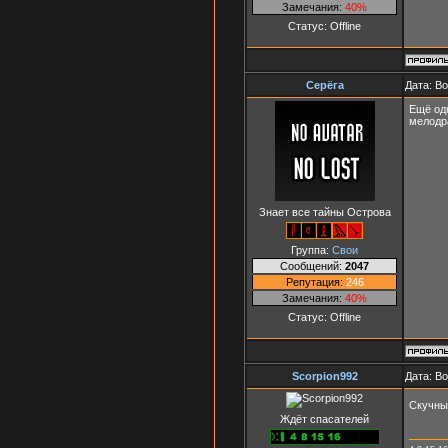
Замечания:
40%
Статус:
Offline
Серёга
Дата: В
Ещё од
мелодра
Знает все тайны Острова
Группа:
Свои
Сообщений:
2047
Репутация:
246
Замечания:
40%
Статус:
Offline
Scorpion992
Дата: В
Скучн
Ждёт спасателей