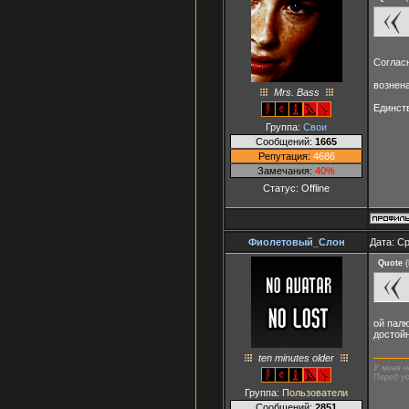
Соглас
вознен
Mrs. Bass
Единст
Группа:
Свои
Сообщений:
1665
Репутация:
4686
Замечания:
40%
Статус:
Offline
Фиолетовый_Слон
Дата: Ср
Quote
(
ой пал
достойн
ten minutes older
У меня н
Перед ус
Группа:
Пользователи
Сообщений:
2851