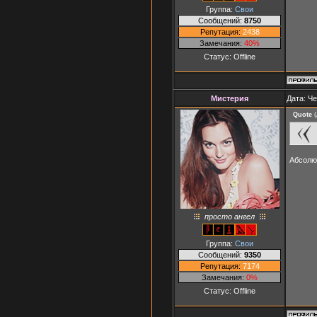
Группа:
Свои
Сообщений:
8750
Репутация:
2438
Замечания:
40%
Статус:
Offline
Мистерия
Дата: Че
Quote
(
Абсолю
просто ангел
Группа:
Свои
Сообщений:
9350
Репутация:
7174
Замечания:
0%
Статус:
Offline