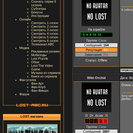
Скачать серии 6
сезона
Субтитры
А сейчас
Бонусы
Инструкции
Онлайн
Смотреть 1 сезон
Смотреть 2 сезон
На корабле
Смотреть 3 сезон
Смотреть 4 сезон
Смотреть 5 сезон
Группа:
Свои
Смотреть 6 сезон
Телеканал ABC
Сообщений:
154
Медиа
Репутация:
44
Рекламные ролики
Замечания:
0%
Мобизоды
Lost Puzzle
Статус:
Offline
Обои
Lost:The Video
Game
Музыка из сериала
Книги из сериала
Wild-Orchid
Дата: В
Фан-уголок
Фан-Арт
Очень 
Фан-Клуб
Фан-Фикшн
Форум
Хочу жит
Джойер -
Dr. Acula
LOST магазин
Группа:
Свои
Сообщений:
3887