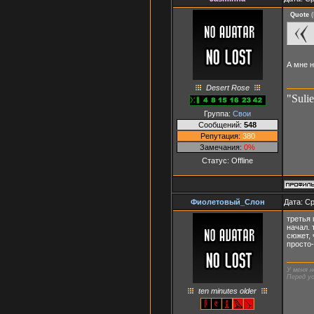
Quote
(
А мне 
Desert Rose
"Suli
Группа:
Свои
Сообщений:
548
Репутация:
380
Замечания:
0%
Статус:
Offline
Фиолетовый_Слон
Дата: Ср
третья 
начал. 
сюжет, 
просто
У меня н
Перед ус
ten minutes older