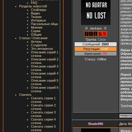
год:200
FAQ
стран
Разделы новостей
слоган:
Спойлеры
режисс
Видео
сценар
Теории
продюс
Интервью
операт
Пасхальные яйца
композ
Мнение
Jackass
жанр:к
Серии
бюджет
Общие
сборы 
Статьи / Описания
Группа:
Свои
премье
Актеры
премье
Сообщений:
2583
Создатели
Это интересно
Репутация:
2346
Райан 
Описание серий 1
Замечания:
0%
Образц
сезона
похвал
Статус:
Offline
Описание серий 2
списк
сезона
почто
Описание серий 3
родной
сезона
Описание серий 4
Порой 
сезона
регист
Описание серий 5
премиа
сезона
миллио
Описание серий 6
очень 
сезона
собст
Скачать
бессмы
Скачать серии 1
бонусо
сезона
Скачать серии 2
Трейле
сезона
Скачать серии 3
сезона
Скачать серии 4
сезона
Shade995
Дата: В
Скачать серии 5
сезона
Фильм 