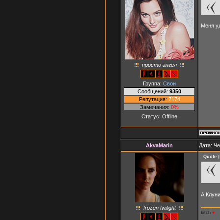
Меня у
просто ангел
Группа:
Свои
Сообщений:
9350
Репутация:
7174
Замечания:
0%
Статус:
Offline
AkvaMarin
Дата: Че
Quote
(
А Клун
frozen twilight
bitch
♥