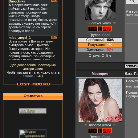
А я вот
Хотя по
Forever Yours
Группа:
Свои
Сообщений:
4508
Репутация:
260
Замечания:
40%
Статус:
Offline
Для добавления необходима
авторизация
Чтобы писать в чате, нужно стать
Мистерия
Дата: П
Своим
-
FAQ
Посмот
местам
Понрави
Статистика
сюрприз
просто ангел
Группа:
Свои