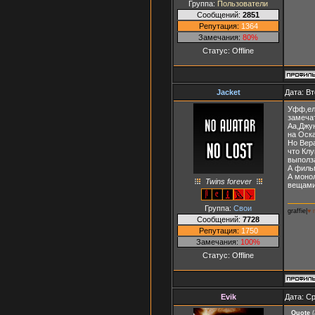
Группа:
Пользователи
Сообщений:
2851
Репутация:
1364
Замечания:
80%
Статус:
Offline
Jacket
Дата: Вт
Уфф,ел
замеча
Аа,Джу
на Оск
Но Вер
что Клу
выполза
А филь
А монол
Twins forever
вещами
Группа:
Свои
graffie|
♥ 
Сообщений:
7728
Репутация:
1750
Замечания:
100%
Статус:
Offline
Evik
Дата: Ср
Quote
(