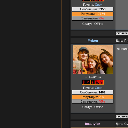
Группа:
Свои
Сообщений:
9350
Репутация:
7174
Замечания:
0%
Статус:
Offline
Melton
Дата: Пя
гениал
Dude
Группа:
Свои
Сообщений:
1401
Репутация:
206
Замечания:
40%
Статус:
Offline
beautyfan
Дата: Су