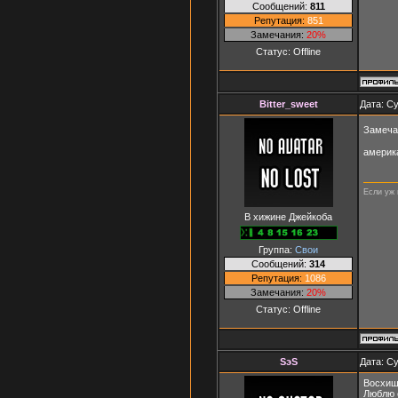
Сообщений:
811
Репутация:
851
Замечания:
20%
Статус:
Offline
Bitter_sweet
Дата: Су
Замеча
америк
Если уж 
В хижине Джейкоба
Группа:
Свои
Сообщений:
314
Репутация:
1086
Замечания:
20%
Статус:
Offline
SэS
Дата: Су
Восхищ
Люблю е