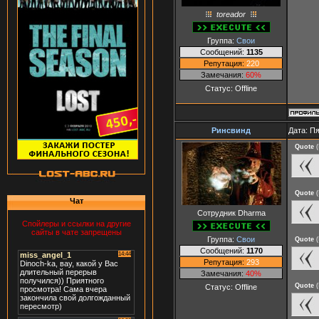
toreador
Группа:
Свои
Сообщений:
1135
Репутация:
220
Замечания:
60%
Статус:
Offline
Ринсвинд
Дата: Пя
Quote
(
Quote
(
Чат
Сотрудник Dharma
Спойлеры и ссылки на другие
сайты в чате запрещены
Группа:
Свои
Quote
(
Сообщений:
1170
Репутация:
293
Замечания:
40%
Quote
(
Статус:
Offline