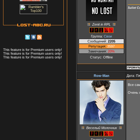
Suliet 
Zenit in RPL
Группа:
Свои
Сообщений:
2205
Репутация:
3597
This feature is for Premium users only!
Замечания:
20%
This feature is for Premium users only!
Статус:
Offline
This feature is for Premium users only!
Row-Man
Дата: Пя
Все са
Очень 
Веселый Молочник
Группа:
Свои