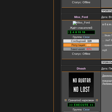
Статус:
Offline
Miss_Ford
Дата: Вт
а б а ж
Ждёт спасателей
...Skate 
Группа:
Свои
... JusT 
Сообщений:
119
Репутация:
142
...прави
Замечания:
40%
ოღჩ
Статус:
Offline
Divash
Дата: Пя
Джимми
показал
Любимые
Гранатнй наркоман
Группа:
Свои