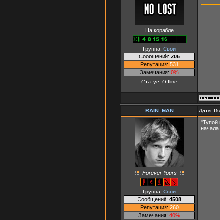
На корабле
Группа:
Свои
Сообщений:
206
Репутация:
531
Замечания:
0%
Статус:
Offline
RAIN_MAN
Дата: В
"Тупой 
начала 
Forever Yours
Группа:
Свои
Сообщений:
4508
Репутация:
260
Замечания:
40%