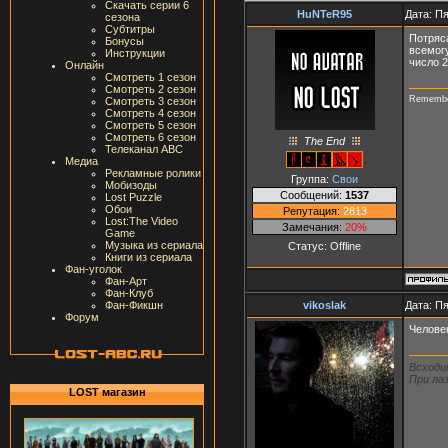
Скачать серии 6
HuNTeR95
Дата: Пя
сезона
Субтитры
Потряса
Бонусы
всемогу
Инструкции
число 2
Онлайн
Смотреть 1 сезон
Смотреть 2 сезон
Rememb
Смотреть 3 сезон
Смотреть 4 сезон
Смотреть 5 сезон
Смотреть 6 сезон
The End
Телеканал ABC
Медиа
Рекламные ролики
Группа:
Свои
Мобизоды
Сообщений:
1537
Lost Puzzle
Обои
Репутация:
2813
Lost:The Video
Замечания:
20%
Game
Музыка из сериала
Статус:
Offline
Книги из сериала
Фан-уголок
Фан-Арт
Фан-Клуб
vikoslak
Дата: Пя
Фан-Фикшн
Форум
Челове
Всходи
При лаз
LOST магазин