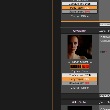
Сообщений:
2425
Репутация:
952
Замечания:
60%
Статус:
Offline
AkvaMarin
Дата: Пя
Надоел
Сказыв
bitch
♥
frozen twilight
Группа:
Свои
Сообщений:
8750
Репутация:
2438
Замечания:
40%
Статус:
Offline
Wild-Orchid
Дата: Пя
Обажаю