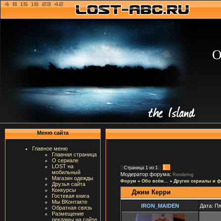
О
Меню сайта
Главное меню
Главная страница
О сериале
LOST на
1
Страница
1
из
1
мобильный
Модератор форума:
Rendering
Магазин одежды
Форум
»
Обо всём...
»
Другие сериалы и 
Друзья сайта
Конкурсы
Джим Керри
Гостевая книга
Мы ВКонтакте
IRON_MAIDEN
Дата: Пя
Обратная связь
Размещение
рекламы на сайте