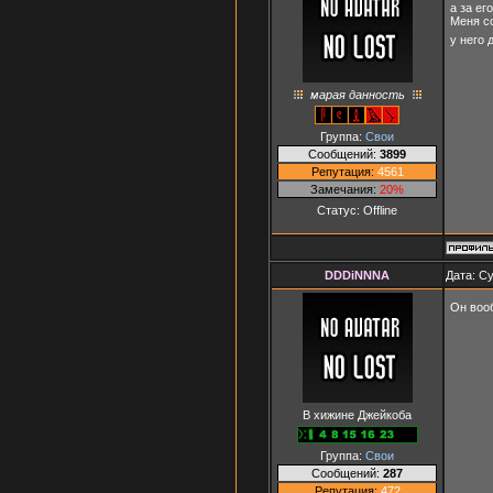
а за ег
Меня со
у него
марая данность
Группа:
Свои
Сообщений:
3899
Репутация:
4561
Замечания:
20%
Статус:
Offline
DDDiNNNA
Дата: Су
Он воо
В хижине Джейкоба
Группа:
Свои
Сообщений:
287
Репутация:
472