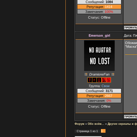
Сообщений:
1084
Репутация:
1414
Замечания:
100%
Статус:
Offline
Emerson_girl
Дата: Пя
Обожаю 
"Маска
DramioneFan
Группа:
Свои
Сообщений:
3171
Репутация:
2667
Замечания:
0%
Статус:
Offline
Форум
»
Обо всём...
»
Другие сериалы и 
1
Страница
1
из
1