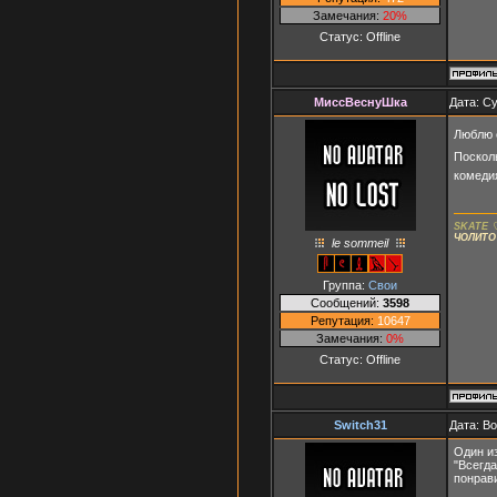
Замечания:
20%
Статус:
Offline
МиссВеснуШка
Дата: Су
Люблю 
Поскол
комеди
SKATE 
ЧОЛИТО
le sommeil
Группа:
Свои
Сообщений:
3598
Репутация:
10647
Замечания:
0%
Статус:
Offline
Switch31
Дата: В
Один и
"Всегда
понрави