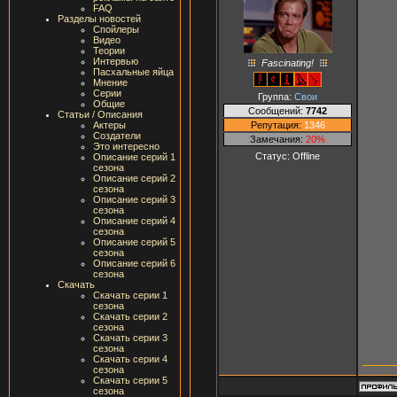
FAQ
Разделы новостей
Спойлеры
Видео
Теории
Интервью
Fascinating!
Пасхальные яйца
Мнение
Серии
Группа:
Свои
Общие
Сообщений:
7742
Статьи / Описания
Репутация:
1346
Актеры
Создатели
Замечания:
20%
Это интересно
Статус:
Offline
Описание серий 1
сезона
Описание серий 2
сезона
Описание серий 3
сезона
Описание серий 4
сезона
Описание серий 5
сезона
Описание серий 6
сезона
Скачать
Скачать серии 1
сезона
Скачать серии 2
сезона
Скачать серии 3
сезона
Скачать серии 4
сезона
Скачать серии 5
сезона