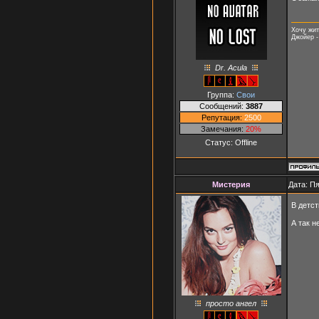
Хочу жит
Джойер -
Dr. Acula
Группа:
Свои
Сообщений:
3887
Репутация:
2500
Замечания:
20%
Статус:
Offline
Мистерия
Дата: Пя
В детс
А так 
просто ангел