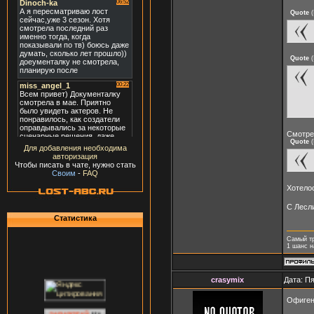
Quote
(
Quote
(
Смотре
Quote
(
Для добавления необходима
авторизация
Чтобы писать в чате, нужно стать
Своим
-
FAQ
Хотело
С Лесл
Статистика
Самый т
1 шанс н
crasymix
Дата: Пя
Офигенн