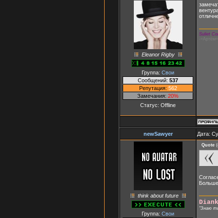
замечат
вентура
отличн
Suliet C
-=Артём=-
Eleanor Rigby
Группа:
Свои
Сообщений:
537
Репутация:
562
Замечания:
20%
Статус:
Offline
newSawyer
Дата: Су
Quote
(
Соглас
Больше 
think about future
Dian
"Знаю т
Группа:
Свои