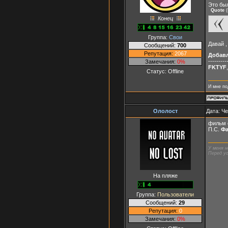
Это был
Quote
(
Конец
Группа:
Свои
Давай ,
Сообщений:
700
Репутация:
2067
Добав
---------
Замечания:
0%
FKTYF
Статус:
Offline
И мне по
Ололост
Дата: Че
фильм 
П.С.
Фа
У меня н
Перед ус
На пляже
Группа:
Пользователи
Сообщений:
29
Репутация:
0
Замечания:
0%