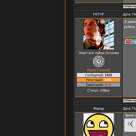
FKTYF
Дата: Пя
Я давно
рубили
Знает все тайны Острова
Игрок Ролевой
Сообщений:
1415
Репутация:
3356
Замечания:
40%
Статус:
Offline
Фарад
Дата: П
Quote
(