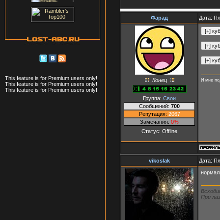
Фарад
Дата: Пя
This feature is for Premium users only!
Конец
И мне по
This feature is for Premium users only!
This feature is for Premium users only!
Группа:
Свои
Сообщений:
700
Репутация:
2067
Замечания:
0%
Статус:
Offline
vikoslak
Дата: Пя
нормал
Всходи
При лаз