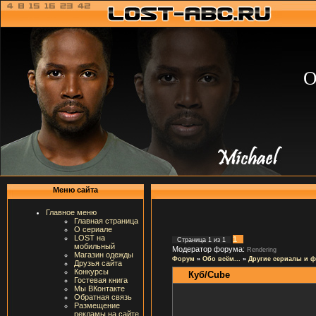
О
Меню сайта
Главное меню
Главная страница
О сериале
LOST на
1
Страница
1
из
1
мобильный
Модератор форума:
Rendering
Магазин одежды
Форум
»
Обо всём...
»
Другие сериалы и 
Друзья сайта
Конкурсы
Куб/Cube
Гостевая книга
Мы ВКонтакте
Обратная связь
Размещение
рекламы на сайте