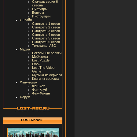
Скачать серии 6
сезона
Субтитры
Бонусы
Инструкции
Онлайн
Смотреть 1 сезон
Смотреть 2 сезон
Смотреть 3 сезон
Смотреть 4 сезон
Смотреть 5 сезон
Смотреть 6 сезон
Телеканал ABC
Медиа
Рекламные ролики
Мобизоды
Lost Puzzle
Обои
Lost:The Video
Game
Музыка из сериала
Книги из сериала
Фан-уголок
Фан-Арт
Фан-Клуб
Фан-Фикшн
Форум
LOST магазин