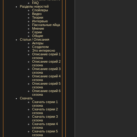
FAQ
Разделы новостей
Спойлеры
Видео
Теории
Интервью
Пасхальные яйца
Мнение
Серии
Общие
Статьи / Описания
Актеры
Создатели
Это интересно
Описание серий 1
сезона
Описание серий 2
сезона
Описание серий 3
сезона
Описание серий 4
сезона
Описание серий 5
сезона
Описание серий 6
сезона
Скачать
Скачать серии 1
сезона
Скачать серии 2
сезона
Скачать серии 3
сезона
Скачать серии 4
сезона
Скачать серии 5
сезона