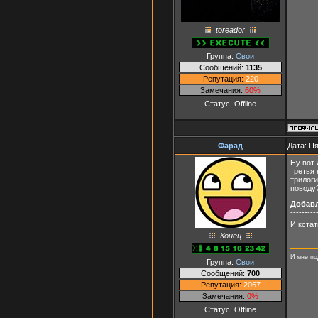
toreador
Группа:
Свои
Сообщений:
1135
Репутация:
220
Замечания:
60%
Статус:
Offline
Фарад
Дата: Пя
Ну вот 
третья 
трилоги
поводу
Добав
---------
И кстат
Конец
И мне по
Группа:
Свои
Сообщений:
700
Репутация:
2067
Замечания:
0%
Статус:
Offline