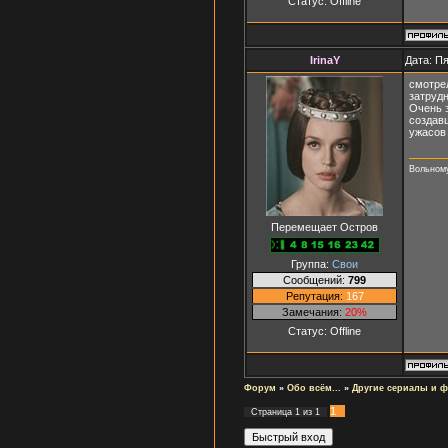
Статус:
Offline
IrinaY
Дата: Пя
смотрел
затрудн
Очень 
создавш
ужасов 
Вольному
Перемещает Остров
Группа:
Свои
Сообщений:
799
Репутация:
167
Замечания:
20%
Статус:
Offline
Форум
»
Обо всём...
»
Другие сериалы и 
1
Страница
1
из
1