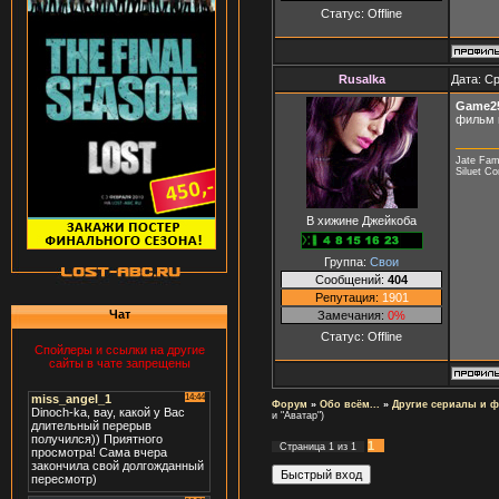
Статус:
Offline
Rusalka
Дата: Ср
Game2
фильм 
Jate Fam
Siluet C
В хижине Джейкоба
Группа:
Свои
Сообщений:
404
Репутация:
1901
Чат
Замечания:
0%
Статус:
Offline
Спойлеры и ссылки на другие
сайты в чате запрещены
Форум
»
Обо всём...
»
Другие сериалы и 
и "Аватар")
1
Страница
1
из
1