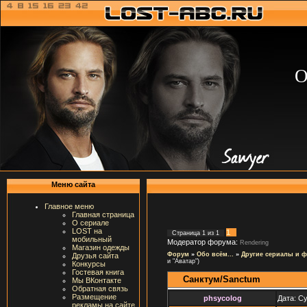
О
Меню сайта
Главное меню
Главная страница
О сериале
LOST на
1
Страница
1
из
1
мобильный
Модератор форума:
Rendering
Магазин одежды
Форум
»
Обо всём...
»
Другие сериалы и 
Друзья сайта
и "Аватар")
Конкурсы
Гостевая книга
Санктум/Sanctum
Мы ВКонтакте
Обратная связь
Размещение
phsycolog
Дата: Су
рекламы на сайте