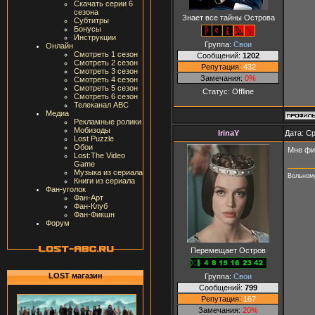
Скачать серии 6
сезона
Знает все тайны Острова
Субтитры
Бонусы
Инструкции
Группа:
Свои
Онлайн
Смотреть 1 сезон
Сообщений:
1202
Смотреть 2 сезон
Репутация:
432
Смотреть 3 сезон
Замечания:
0%
Смотреть 4 сезон
Смотреть 5 сезон
Статус:
Offline
Смотреть 6 сезон
Телеканал ABC
Медиа
Рекламные ролики
Мобизоды
IrinaY
Дата: Ср
Lost Puzzle
Обои
Мне фи
Lost:The Video
Game
Музыка из сериала
Вольному
Книги из сериала
Фан-уголок
Фан-Арт
Фан-Клуб
Фан-Фикшн
Форум
Перемещает Остров
LOST магазин
Группа:
Свои
Сообщений:
799
Репутация:
167
Замечания:
20%