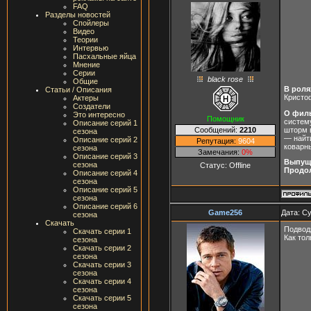
FAQ
Разделы новостей
Спойлеры
Видео
Теории
Интервью
Пасхальные яйца
Мнение
Серии
black rose
Общие
В роля
Статьи / Описания
Кристо
Актеры
Создатели
О фил
Это интересно
Помощник
систем
Описание серий 1
шторм 
Сообщений:
2210
сезона
— найт
Описание серий 2
Репутация:
9604
коварн
сезона
Замечания:
0%
Описание серий 3
Выпущ
сезона
Статус:
Offline
Продо
Описание серий 4
сезона
Описание серий 5
сезона
Описание серий 6
Game256
Дата: Су
сезона
Скачать
Подводя
Скачать серии 1
Как тол
сезона
Скачать серии 2
сезона
Скачать серии 3
сезона
Скачать серии 4
сезона
Скачать серии 5
сезона