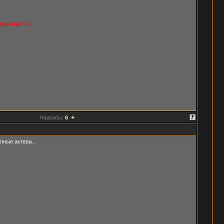
риятие ©.
+
Награды:
6
пные актеры..