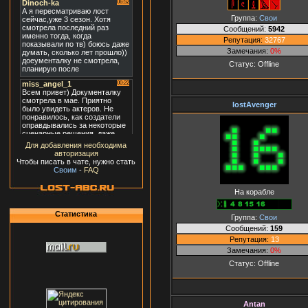
Группа:
Свои
Сообщений:
5942
Репутация:
32767
Замечания:
0%
Статус:
Offline
lostAvenger
Для добавления необходима
авторизация
Чтобы писать в чате, нужно стать
Своим
-
FAQ
На корабле
Статистика
Группа:
Свои
Сообщений:
159
Репутация:
13
Замечания:
0%
Статус:
Offline
Antan