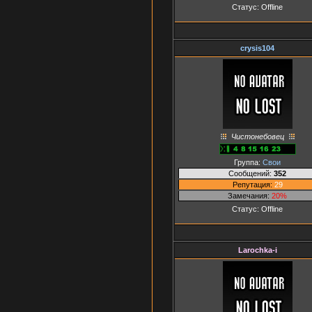
Статус:
Offline
crysis104
Чистонебовец
Группа:
Свои
Сообщений:
352
Репутация:
29
Замечания:
20%
Статус:
Offline
Larochka-i