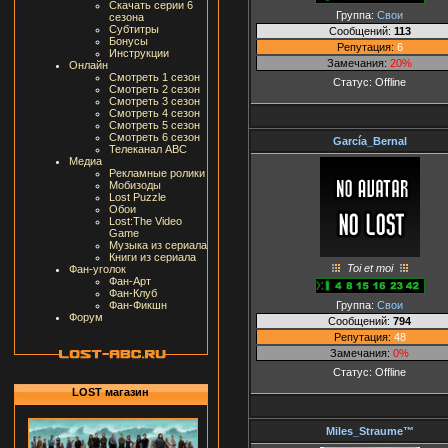
Скачать серии 6
Группа:
Свои
сезона
Субтитры
Сообщений:
113
Бонусы
Репутация:
6
Инструкции
Замечания:
20%
Онлайн
Смотреть 1 сезон
Статус:
Offline
Смотреть 2 сезон
Смотреть 3 сезон
Смотреть 4 сезон
Смотреть 5 сезон
Смотреть 6 сезон
García_Bernal
Телеканал ABC
Медиа
Рекламные ролики
Мобизоды
Lost Puzzle
Обои
Lost:The Video
Game
Музыка из сериала
Книги из сериала
Toi et moi
Фан-уголок
Фан-Арт
Фан-Клуб
Группа:
Свои
Фан-Фикшн
Форум
Сообщений:
794
Репутация:
48
Замечания:
0%
Статус:
Offline
LOST магазин
Miles_Straume™