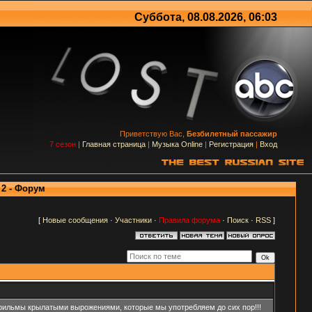
Суббота, 08.08.2026, 06:03
Приветствую Вас,
Безбилетный пассажир
7 сезон
|
Главная страница
|
Музыка Online
|
Регистрация
|
Вход
2 - Форум
[
Новые сообщения
·
Участники
·
Правила форума
·
Поиск
·
RSS
]
и фильмы крылатыми вырожениями, которые мы употребляем до сих пор!!!