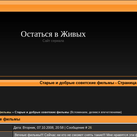
Остаться в Живых
Сайт сериала
Старые и добрые советские фильмы - Страница 
 фильмы
»
Старые и добрые советские фильмы
(Вспоминаем, делимся впечетлениями)
ие фильмы
Дата: Вторник, 07.10.2008, 20:58 | Сообщение #
26
Вечные фильмы!!! Сейчас ни кто не сможет снять такие!!! Мне нравятся эт