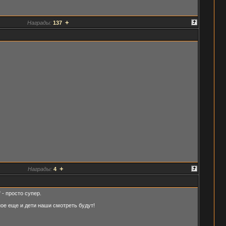
+
Награды:
137
+
Награды:
4
- просто супер.
ное еще и дети наши смотреть будут!