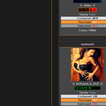
Nihilus
Группа:
Свои
Сообщений:
2079
Репутация:
237
Замечания:
80%
Статус:
Offline
lostlove13
КоЛенЬкА_Is_lOvE
Группа:
Свои
Сообщений:
130
Репутация:
712
Замечания:
20%