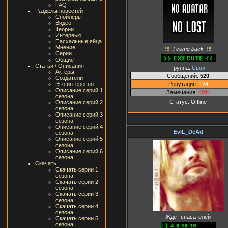
FAQ
Разделы новостей
Спойлеры
Видео
Теории
Интервью
Пасхальные яйца
Мнение
I come back
Серии
Общие
Статьи / Описания
Группа:
Свои
Актеры
Сообщений:
520
Создатели
Репутация:
124
Это интересно
Описание серий 1
Замечания:
40%
сезона
Статус:
Offline
Описание серий 2
сезона
Описание серий 3
сезона
Описание серий 4
EvIL_DeAd
сезона
Описание серий 5
сезона
Описание серий 6
сезона
Скачать
Скачать серии 1
сезона
Скачать серии 2
сезона
Скачать серии 3
сезона
Скачать серии 4
сезона
Ждёт спасателей
Скачать серии 5
сезона