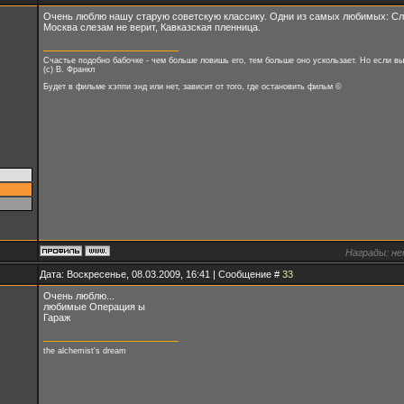
Очень люблю нашу старую советскую классику. Одни из самых любимых: Сл
Москва слезам не верит, Кавказская пленница.
Счастье подобно бабочке - чем больше ловишь его, тем больше оно ускользает. Но если вы
(с) В. Франкл
Будет в фильме хэппи энд или нет, зависит от того, где остановить фильм ©
Награды:
не
Дата: Воскресенье, 08.03.2009, 16:41 | Сообщение #
33
Очень люблю...
любимые Операция ы
Гараж
the alchemist's dream