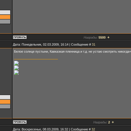
+
Награды:
5500
Дата: Понедельник, 02.03.2009, 16:14 | Сообщение #
31
Белое солнце пустыни, Кавказкая пленница и т.д. не устаю смотреть никогда=
+
Награды:
2
Дата: Воскресенье, 08.03.2009, 16:32 | Сообщение #
32