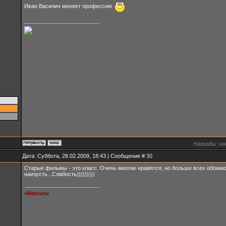
Иван Василич меняет профессию
Награды:
не
Дата: Суббота, 28.02.2009, 18:43 | Сообщение #
30
Старые фильмы - это класс. Очень многие нравятся, но больше всех обожаю
наизусть...Слабость)))))))))
Meloun
♥
♥