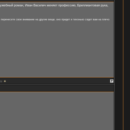
ужебный роман, Иван Василич меняет профессию, Бриллиантовая рука,
 перенесете свое внимание на другие вещи, оно придет и тихонько сядет вам на плечо
+
т