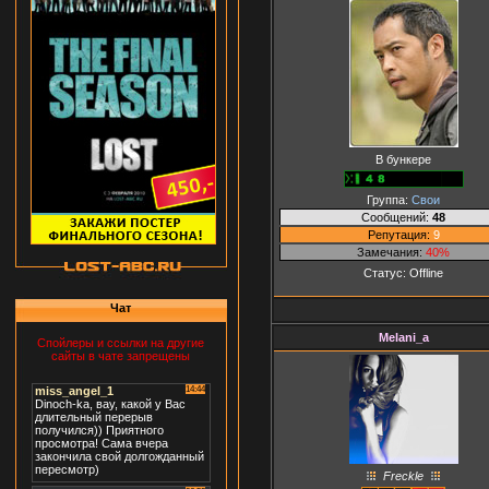
В бункере
Группа:
Свои
Сообщений:
48
Репутация:
9
Замечания:
40%
Статус:
Offline
Чат
Melani_a
Спойлеры и ссылки на другие
сайты в чате запрещены
Freckle