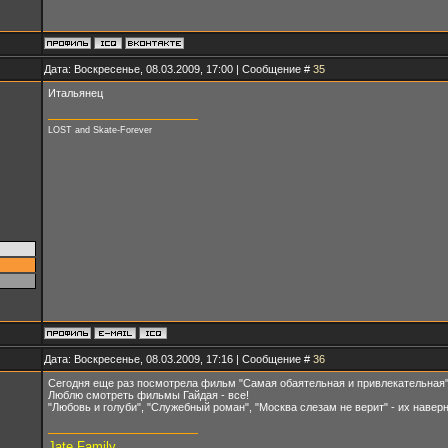
Дата: Воскресенье, 08.03.2009, 17:00 | Сообщение #
35
Итальянец
LOST and Skate-Forever
Дата: Воскресенье, 08.03.2009, 17:16 | Сообщение #
36
Сегодня еще раз посмотрела фильм "Самая обаятельная и привлекательная" 
Люблю смотреть фильмы Гайдая - все!
"Любовь и голуби", "Служебный роман", "Москва слезам не верит" - их навер
Jate Family