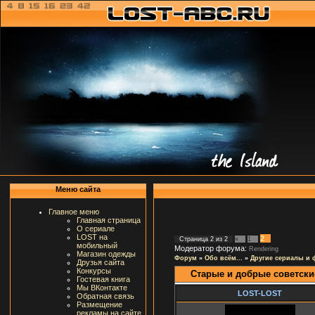
Меню сайта
Главное меню
Главная страница
О сериале
LOST на
2
Страница
2
из
2
«
1
мобильный
Модератор форума:
Rendering
Магазин одежды
Форум
»
Обо всём...
»
Другие сериалы и
Друзья сайта
Конкурсы
Старые и добрые советск
Гостевая книга
Мы ВКонтакте
LOST-LOST
Обратная связь
Размещение
рекламы на сайте