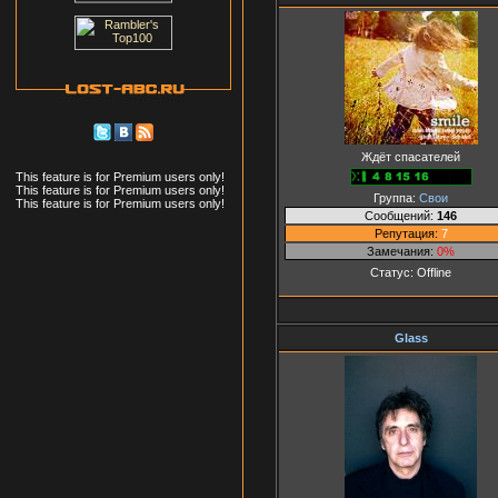
Ждёт спасателей
This feature is for Premium users only!
This feature is for Premium users only!
Группа:
Свои
This feature is for Premium users only!
Сообщений:
146
Репутация:
7
Замечания:
0%
Статус:
Offline
Glass