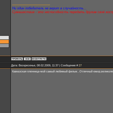
Ни один победитель не верит в случайность...
Сумашествие - это неспособность передать другим своё восп
Дата: Воскресенье, 08.02.2009, 11:37 | Сообщение #
27
Кавказская пленница-мой самый любимый фильм...Отличный юмор,великоле