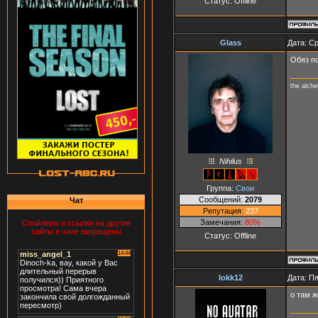
Статус:
Offline
Glass
Дата: Ср
Обяз п
the alch
Nihilus
Группа:
Свои
Сообщений:
2079
Чат
Репутация:
237
Замечания:
80%
Спойлеры и ссылки на другие
сайты в чате запрещены
Статус:
Offline
lokk12
Дата: Пя
о там ж