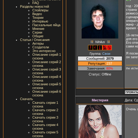
FAQ
год - 2
Разделы новостей
страна
Спойлеры
режисс
Видео
сценар
Теории
операт
Интервью
жанр -
Пасхальные яйца
время -
Мнение
Серии
16-лет
Общие
для его
Статьи / Описания
Nihilus
Его оте
Актеры
сами на
Создатели
Это интересно
Я посмо
Группа:
Свои
Описание серий 1
он зап
сезона
Сообщений:
2079
Описание серий 2
Репутация:
237
сезона
Замечания:
80%
the alch
Описание серий 3
сезона
Статус:
Offline
Описание серий 4
сезона
Описание серий 5
сезона
Описание серий 6
сезона
Скачать
Мистерия
Дата: Ср
Скачать серии 1
сезона
Очень х
Скачать серии 2
сезона
Скачать серии 3
сезона
Скачать серии 4
сезона
Скачать серии 5
сезона