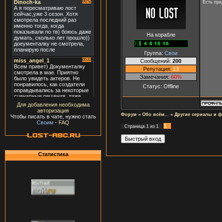
Есть пре
На корабле
Группа:
Свои
Сообщений:
200
Репутация:
13
Замечания:
60%
Статус:
Offline
Для добавления необходима
авторизация
Форум
»
Обо всём...
»
Другие сериалы и 
Чтобы писать в чате, нужно стать
Своим
-
FAQ
1
Страница
1
из
1
Статистика