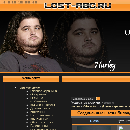
О
Меню сайта
Главное меню
Главная страница
О сериале
LOST на
1
Страница
1
из
1
мобильный
Модератор форума:
Rendering
Магазин одежды
Форум
»
Обо всём...
»
Другие сериалы и 
Друзья сайта
Конкурсы
Соединенные штаты Лилан
Гостевая книга
Мы ВКонтакте
Glass
Дата: Вт
Обратная связь
Размещение
рекламы на сайте