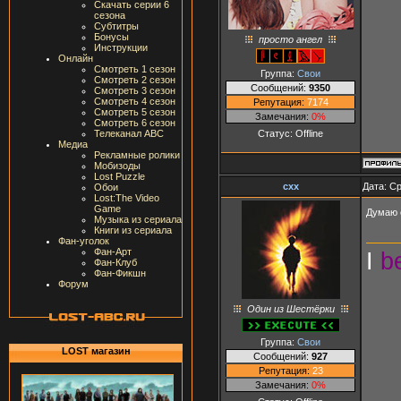
Скачать серии 6
сезона
Субтитры
Бонусы
просто ангел
Инструкции
Онлайн
Смотреть 1 сезон
Группа:
Свои
Смотреть 2 сезон
Сообщений:
9350
Смотреть 3 сезон
Смотреть 4 сезон
Репутация:
7174
Смотреть 5 сезон
Замечания:
0%
Смотреть 6 сезон
Статус:
Offline
Телеканал ABC
Медиа
Рекламные ролики
Мобизоды
Lost Puzzle
cxx
Дата: Ср
Обои
Lost:The Video
Game
Думаю 
Музыка из сериала
Книги из сериала
Фан-уголок
Фан-Арт
I
b
Фан-Клуб
Фан-Фикшн
Форум
Один из Шестёрки
Группа:
Свои
LOST магазин
Сообщений:
927
Репутация:
23
Замечания:
0%