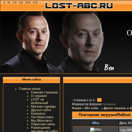
О
Меню сайта
Главное меню
Главная страница
О сериале
LOST на
1
Страница
1
из
1
мобильный
Модератор форума:
Rendering
Магазин одежды
Форум
»
Обо всём...
»
Другие сериалы и 
Друзья сайта
Конкурсы
Повторная загрузка/ReBoot
Гостевая книга
Мы ВКонтакте
Who
Дата: Вт
Обратная связь
Размещение
год 199
рекламы на сайте