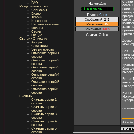
страна
FAQ
На корабле
слоган 
Разделы новостей
режиссе
Спойлеры
сценари
Видео
Группа:
Свои
продюсе
Теории
Сообщений:
245
операто
Интервью
композ
Репутация:
15
Пасхальные яйца
жанр ф
Мнение
Замечания:
60%
премье
Серии
время 
Статус:
Offline
Общие
Статьи / Описания
Добро п
Актеры
Мэйнфр
Создатели
Это интересно
Боб — 
Описание серий 1
предпр
сезона
непосе
Описание серий 2
сезона
Хранит
Описание серий 3
большо
сезона
высоко
Описание серий 4
сезона
Есть в
Описание серий 5
нано-с
сезона
находя
Описание серий 6
сезона
Ничего
Скачать
Мэйнфр
Скачать серии 1
Суперк
сезона
Скачать серии 2
по мое
сезона
Скачать серии 3
сезона
Скачать серии 4
3 2 1 0
сезона
Скачать серии 5
сезона