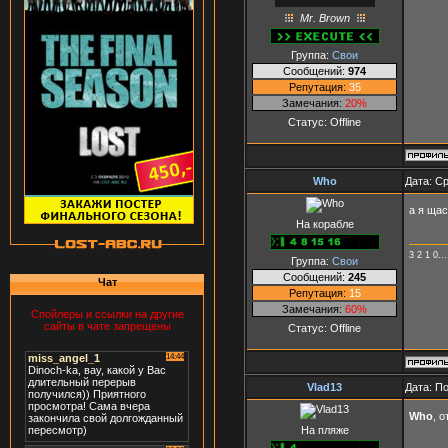
Mr. Brown
Группа:
Свои
Сообщений:
974
Репутация:
35
Замечания:
20%
Статус:
Offline
Who
Дата: Ср
а я ща
На корабле
3 2 1 0
Группа:
Свои
Сообщений:
245
Чат
Репутация:
15
Замечания:
60%
Спойлеры и ссылки на другие
сайты в чате запрещены
Статус:
Offline
Vlad13
Дата: П
Who
, 
На пляже