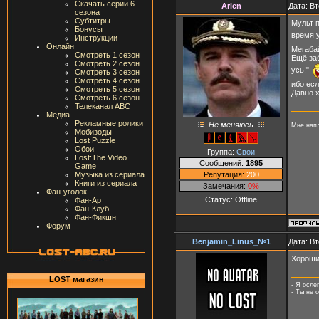
Скачать серии 6
Arlen
Дата: Вт
сезона
Субтитры
Мульт п
Бонусы
время 
Инструкции
Онлайн
Мегабай
Смотреть 1 сезон
Ещё за
Смотреть 2 сезон
усь!"
Смотреть 3 сезон
Смотреть 4 сезон
ибо ес
Смотреть 5 сезон
Давно х
Смотреть 6 сезон
Телеканал ABC
Медиа
Рекламные ролики
Не меняюсь
Мне напл
Мобизоды
Lost Puzzle
Обои
Группа:
Свои
Lost:The Video
Сообщений:
1895
Game
Репутация:
200
Музыка из сериала
Книги из сериала
Замечания:
0%
Фан-уголок
Статус:
Offline
Фан-Арт
Фан-Клуб
Фан-Фикшн
Форум
Benjamin_Linus_№1
Дата: Вт
Хороши
LOST магазин
- Я осле
- Ты не 