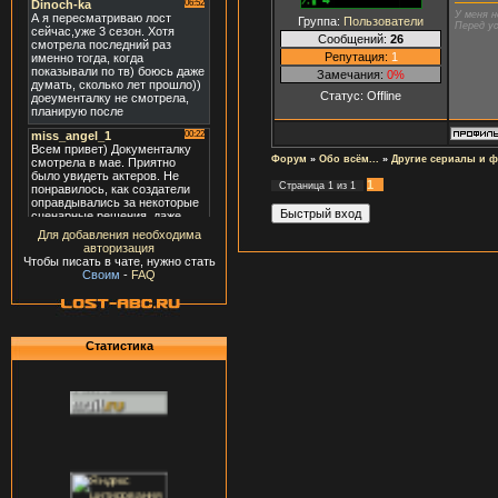
У меня н
Группа:
Пользователи
Перед ус
Сообщений:
26
Репутация:
1
Замечания:
0%
Статус:
Offline
Форум
»
Обо всём...
»
Другие сериалы и 
1
Страница
1
из
1
Для добавления необходима
авторизация
Чтобы писать в чате, нужно стать
Своим
-
FAQ
Статистика