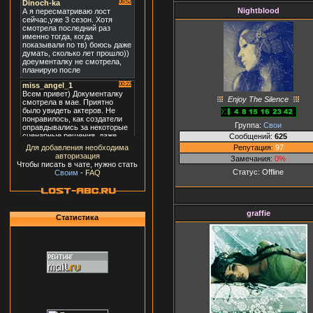
Nightblood
Enjoy The Silence
Группа:
Свои
Сообщений:
625
Репутация:
97
Для добавления необходима
авторизация
Замечания:
0%
Чтобы писать в чате, нужно стать
Статус:
Offline
Своим
-
FAQ
graffie
Статистика