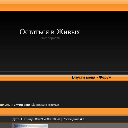
Остаться в Живых
Сайт сериала
Впусти меня - Форум
 фильмы
»
Впусти меня
(Låt den rätte komma in)
Дата: Пятница, 06.03.2009, 18:26 | Сообщение #
1