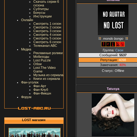
Скачать серии 6
сезона
Субтитры
Бонусы
Инструкции
Онлайн
Смотреть 1 сезон
Смотреть 2 сезон
Смотреть 3 сезон
Смотреть 4 сезон
Смотреть 5 сезон
mondo bongo
Смотреть 6 сезон
Телеканал ABC
Медиа
Группа:
Свои
Рекламные ролики
Сообщений:
5537
Мобизоды
Репутация:
4098
Lost Puzzle
Обои
Замечания:
40%
Lost:The Video
Статус:
Offline
Game
Музыка из сериала
Книги из сериала
Фан-уголок
Фан-Арт
Tatusya
Фан-Клуб
Фан-Фикшн
Форум
LOST магазин