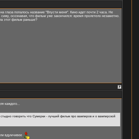
на глаза попалось название "Впусти меня". Кино идет почти 2 часа. Не
 сижу, осознавая, что фильм уже закончился: время пролетело незаметно.
ела этот фильм раньше?
я каждого...
стыдно говорить что Сумерки - лучший фильм про вампиров и о вампирской
о-ли вдумчивее