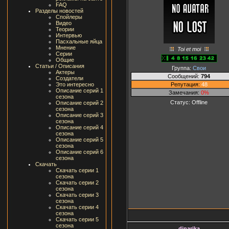
FAQ
Разделы новостей
Спойлеры
Видео
Теории
Интервью
Пасхальные яйца
Мнение
Toi et moi
Серии
Общие
Статьи / Описания
Группа:
Свои
Актеры
Сообщений:
794
Создатели
Репутация:
48
Это интересно
Описание серий 1
Замечания:
0%
сезона
Статус:
Offline
Описание серий 2
сезона
Описание серий 3
сезона
Описание серий 4
сезона
Описание серий 5
сезона
Описание серий 6
сезона
Скачать
Скачать серии 1
сезона
Скачать серии 2
сезона
Скачать серии 3
сезона
Скачать серии 4
сезона
Скачать серии 5
сезона
dinarika