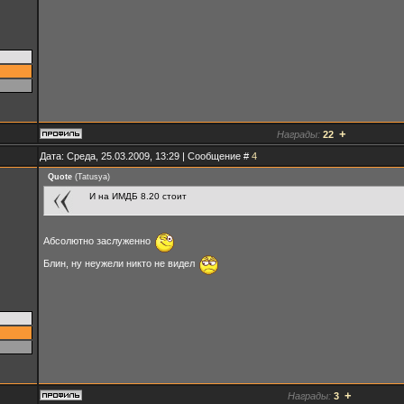
+
Награды:
22
Дата: Среда, 25.03.2009, 13:29 | Сообщение #
4
Quote
(
Tatusya
)
И на ИМДБ 8.20 стоит
Абсолютно заслуженно
Блин, ну неужели никто не видел
+
Награды:
3