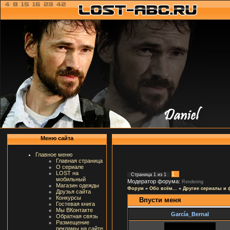
Меню сайта
Главное меню
Главная страница
О сериале
LOST на
1
Страница
1
из
1
мобильный
Модератор форума:
Rendering
Магазин одежды
Форум
»
Обо всём...
»
Другие сериалы и
Друзья сайта
Конкурсы
Впусти меня
Гостевая книга
Мы ВКонтакте
García_Bernal
Обратная связь
Размещение
рекламы на сайте