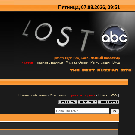
Пятница, 07.08.2026, 09:51
Приветствую Вас,
Безбилетный пассажир
7 сезон
|
Главная страница
|
Музыка Online
|
Регистрация
|
Вход
[
Новые сообщения
·
Участники
·
Правила форума
·
Поиск
·
RSS
]