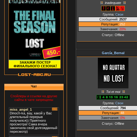
inadequate
Группа:
Свои
Сообщений:
2537
Репутация:
252
Замечания:
20%
Статус:
Offline
García_Bernal
Чат
Toi et moi
Спойлеры и ссылки на другие
сайты в чате запрещены
Группа:
Свои
Сообщений:
794
Репутация:
48
Замечания:
0%
Статус:
Offline