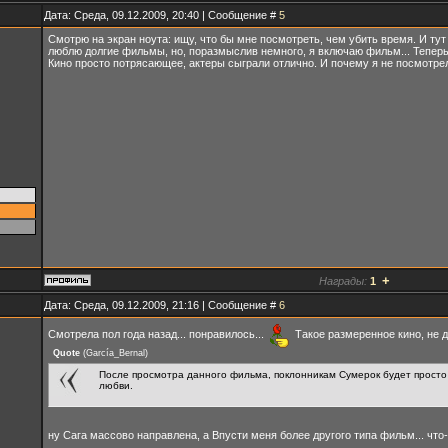
Дата: Среда, 09.12.2009, 20:40 | Сообщение #
5
Смотрю на экран ноута: ищу, что бы мне посмотреть, чем убить время. И тут 
люблю долгие фильмы, но, поразмыслив немного, я включаю фильм... Теперь
Кино просто потрясающее, актеры сыграли отлично. И почему я не посмотр
+
Награды:
1
Дата: Среда, 09.12.2009, 21:16 | Сообщение #
6
Смотрела пол года назад... понравилось...
Такое размеренное кино, не дл
Quote
(
García_Bernal
)
После просмотра данного фильма, поклонникам Сумерок будет просто 
любви.
ну Сага массово направлена, а Впусти меня более другого типа фильм... чт