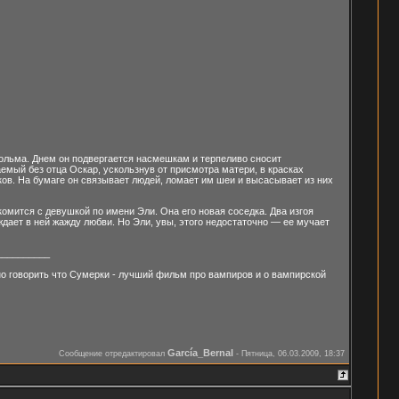
ольма. Днем он подвергается насмешкам и терпеливо сносит
емый без отца Оскар, ускользнув от присмотра матери, в красках
ков. На бумаге он связывает людей, ломает им шеи и высасывает из них
омится с девушкой по имени Эли. Она его новая соседка. Два изгоя
дает в ней жажду любви. Но Эли, увы, этого недостаточно — ее мучает
__________
о говорить что Сумерки - лучший фильм про вампиров и о вампирской
García_Bernal
Сообщение отредактировал
-
Пятница, 06.03.2009, 18:37