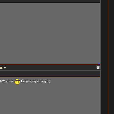
+
98
8.20
стоит
Надо сегодня глянуть)