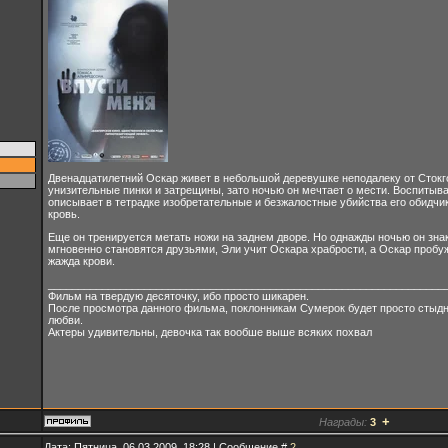
Двенадцатилетний Оскар живет в небольшой деревушке неподалеку от Стокг
унизительные пинки и затрещины, зато ночью он мечтает о мести. Воспитыва
описывает в тетрадке изобретательные и безжалостные убийства его обидчи
кровь.
Еще он тренируется метать ножи на заднем дворе. Но однажды ночью он знак
мгновенно становятся друзьями, Эли учит Оскара храбрости, а Оскар пробуж
жажда крови.
__________________________________________________________________
Фильм на твердую десяточку, ибо просто шикарен.
После просмотра данного фильма, поклонникам Сумерок будет просто стыдн
любви.
Актеры удивительны, девочка так вообше выше всяких похвал
+
Награды:
3
Дата: Пятница, 06.03.2009, 18:28 | Сообщение #
2