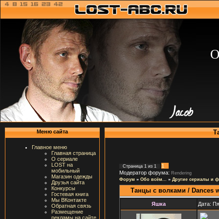
О
Т
Меню сайта
Главное меню
Главная страница
О сериале
LOST на
1
Страница
1
из
1
мобильный
Модератор форума:
Rendering
Магазин одежды
Форум
»
Обо всём...
»
Другие сериалы и 
Друзья сайта
Конкурсы
Танцы с волками / Dances w
Гостевая книга
Мы ВКонтакте
Яшка
Дата: Пя
Обратная связь
Размещение
рекламы на сайте