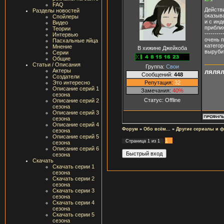
FAQ
Действ
Разделы новостей
оказыва
Спойлеры
и с инд
Видео
прибли
Теории
---------
Интервью
очень п
Пасхальные яйца
категор
Мнение
В хижине Джейкоба
выруби
Серии
Общие
Статьи / Описания
Группа:
Свои
Актеры
ляля
Сообщений:
448
Создатели
Репутация:
32
Это интересно
Описание серий 1
Замечания:
40%
сезона
Статус:
Offline
Описание серий 2
сезона
Описание серий 3
сезона
Описание серий 4
Форум
»
Обо всём...
»
Другие сериалы и 
сезона
Описание серий 5
1
Страница
1
из
1
сезона
Описание серий 6
сезона
Скачать
Скачать серии 1
сезона
Скачать серии 2
сезона
Скачать серии 3
сезона
Скачать серии 4
сезона
Скачать серии 5
сезона