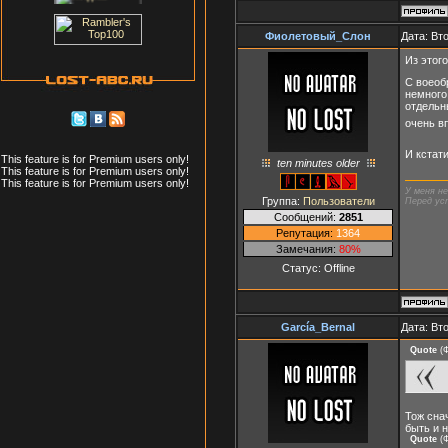
Фиолетовый_Слон
Дата: Вт
Из этог
С воеоб
немного
отдельн
очень в
И кстат
This feature is for Premium users only!
ten minutes older
This feature is for Premium users only!
This feature is for Premium users only!
У меня н
Группа:
Пользователи
Перед ус
Сообщений:
2851
Репутация:
1364
Замечания:
80%
Статус:
Offline
García_Bernal
Дата: Вт
Quote
(
Тож сна
быть и 
Quote
(