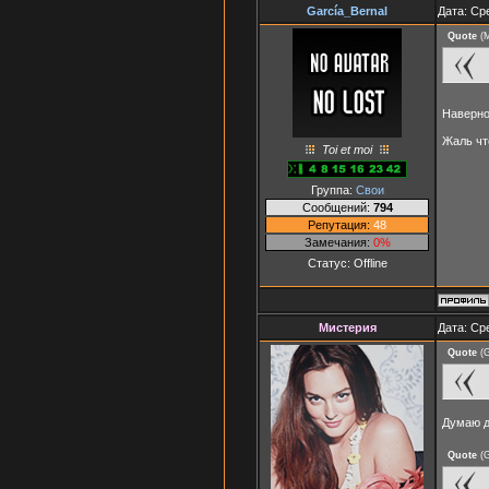
García_Bernal
Дата: Ср
Quote
(
Наверно
Жаль чт
Toi et moi
Группа:
Свои
Сообщений:
794
Репутация:
48
Замечания:
0%
Статус:
Offline
Мистерия
Дата: Ср
Quote
(
G
Думаю д
Quote
(
G