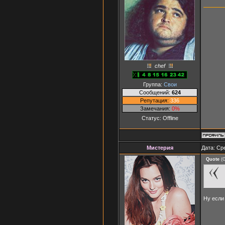
chef
Группа:
Свои
Сообщений:
624
Репутация:
336
Замечания:
0%
Статус:
Offline
Мистерия
Дата: Ср
Quote
(
G
Ну если