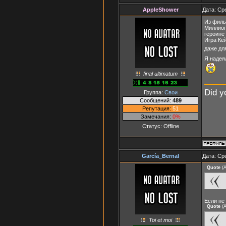
AppleShower
Дата: Ср
Из филь
Миллион
героине
Игра Ке
даже дл
Я надея
final ultimatum
Did y
Группа:
Свои
Сообщений:
489
Репутация:
51
Замечания:
0%
Статус:
Offline
García_Bernal
Дата: Ср
Quote
(
A
Если не
Quote
(
A
Toi et moi