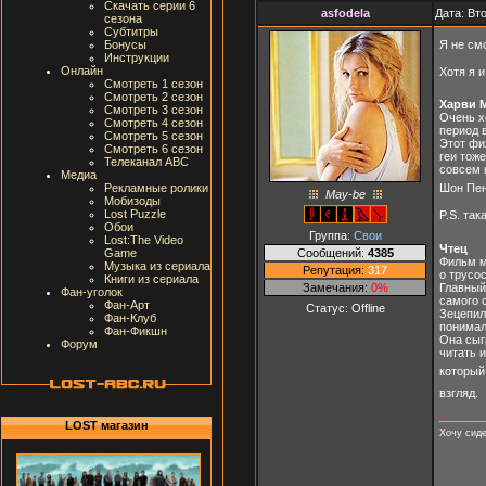
Скачать серии 6
asfodela
Дата: Вт
сезона
Субтитры
Я не см
Бонусы
Инструкции
Онлайн
Хотя я 
Смотреть 1 сезон
Смотреть 2 сезон
Харви 
Смотреть 3 сезон
Очень х
Смотреть 4 сезон
период 
Смотреть 5 сезон
Этот фи
Смотреть 6 сезон
геи тож
Телеканал ABC
совсем 
Медиа
Рекламные ролики
Шон Пен
May-be
Мобизоды
Lost Puzzle
P.S. та
Обои
Группа:
Свои
Lost:The Video
Чтец
Сообщений:
4385
Game
Фильм м
Музыка из сериала
Репутация:
317
о трусос
Книги из сериала
Замечания:
0%
Главный 
Фан-уголок
самого 
Фан-Арт
Статус:
Offline
Зецепил
Фан-Клуб
понимал
Фан-Фикшн
Она сыг
Форум
читать и
который
взгляд.
LOST магазин
Хочу сиде