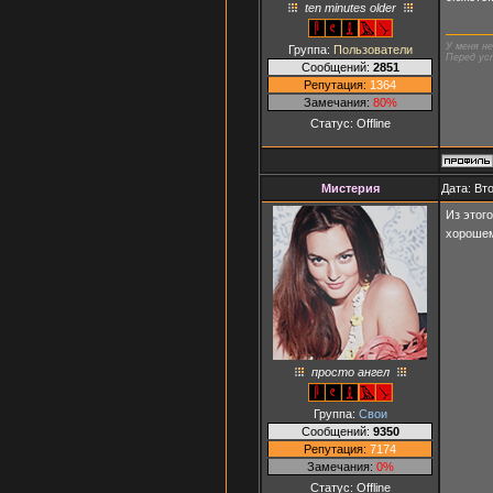
ten minutes older
У меня н
Группа:
Пользователи
Перед ус
Сообщений:
2851
Репутация:
1364
Замечания:
80%
Статус:
Offline
Мистерия
Дата: Вт
Из этог
хорошем
просто ангел
Группа:
Свои
Сообщений:
9350
Репутация:
7174
Замечания:
0%
Статус:
Offline