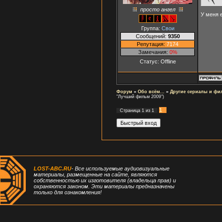
просто ангел
У меня 
Группа:
Свои
Сообщений:
9350
Репутация:
7174
Замечания:
0%
Статус:
Offline
Форум
»
Обо всём...
»
Другие сериалы и ф
"Лучший фильм 2009")
1
Страница
1
из
1
LOST-ABC.RU
- Все используемые аудиовизуальные
материалы, размещенные на сайте, являются
собственностью их изготовителя (владельца прав) и
охраняются законом. Эти материалы предназначены
только для ознакомления!