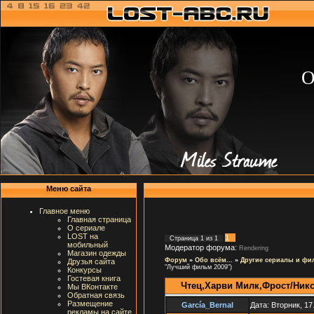
О
Меню сайта
Главное меню
Главная страница
О сериале
LOST на
1
Страница
1
из
1
мобильный
Модератор форума:
Rendering
Магазин одежды
Форум
»
Обо всём...
»
Другие сериалы и ф
Друзья сайта
"Лучший фильм 2009")
Конкурсы
Гостевая книга
Чтец,Харви Милк,Фрост/Ник
Мы ВКонтакте
Обратная связь
Размещение
García_Bernal
Дата: Вторник, 17
рекламы на сайте