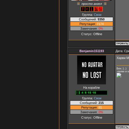
просто ангел
Группа:
Свои
Сообщений:
9350
Репутация:
7174
Замечания:
0%
Статус:
Offline
Benjamin151193
Дата: Ср
Харви М
Бен.:)..)
-палки и 
На корабле
Группа:
Свои
Сообщений:
215
Репутация:
81
Замечания:
0%
Статус:
Offline