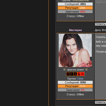
Группа:
Пользователи
Перед ус
Сообщений:
2851
Репутация:
1364
Замечания:
80%
Статус:
Offline
Мистерия
Дата: Вт
Сказать
Кейт в 
ему пер
Потряса
просто ангел
Группа:
Свои
Сообщений:
9350
Репутация:
7174
Замечания:
0%
Статус:
Offline