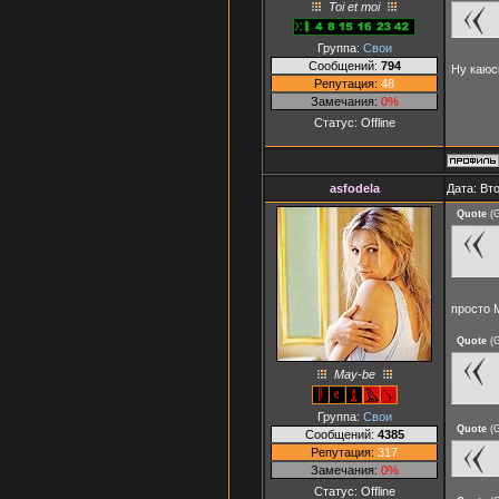
Toi et moi
Группа:
Свои
Сообщений:
794
Ну каюс
Репутация:
48
Замечания:
0%
Статус:
Offline
asfodela
Дата: Вт
Quote
(
G
просто 
Quote
(
G
May-be
Группа:
Свои
Quote
(
G
Сообщений:
4385
Репутация:
317
Замечания:
0%
Статус:
Offline