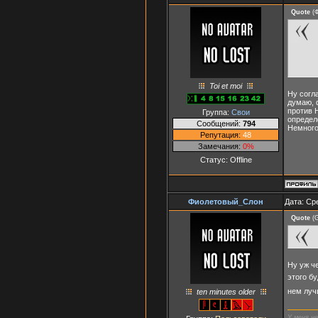
Quote
(
Toi et moi
Ну согла
думаю, 
против 
Группа:
Свои
определ
Сообщений:
794
Немного
Репутация:
48
Замечания:
0%
Статус:
Offline
Фиолетовый_Слон
Дата: Ср
Quote
(
G
Ну уж ч
этого б
нем луч
ten minutes older
У меня н