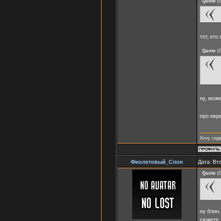
Quote
(
G
тот, кто
Quote
(
G
ну, може
про евр
Хочу сиде
Фиолетовый_Слон
Дата: Вт
Quote
(
G
ну блин,
сюжете.