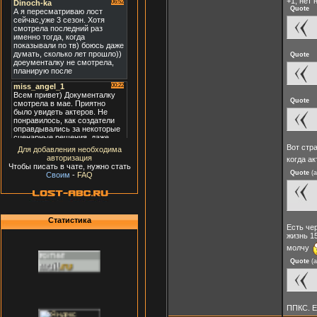
+1, нет 
Quote
Quote
Quote
Вот стр
Для добавления необходима
авторизация
когда а
Чтобы писать в чате, нужно стать
Quote
(
a
Своим
-
FAQ
Статистика
Есть чер
жизнь 1
молчу
Quote
(
a
ППКС. Е