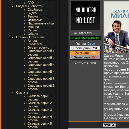
FAQ
Разделы новостей
Спойлеры
Видео
Теории
Интервью
Пасхальные яйца
Мнение
Серии
Toi et moi
Общие
Статьи / Описания
Актеры
Группа:
Свои
Создатели
Это интересно
Сообщений:
794
Описание серий 1
Репутация:
48
сезона
Харви Милк
Замечания:
0%
Описание серий 2
Лента о первом 
сезона
наклонностях. О
Статус:
Offline
Описание серий 3
лесбиянок.
сезона
Фрост против 
Описание серий 4
Драма представл
сезона
уотергейтского 
Описание серий 5
Чтец
сезона
Повествование с
Описание серий 6
Михаэлем Бергом
сезона
городке, назван
Скачать
происходит в Бе
Скачать серии 1
1980-е годы.
сезона
______________
Скачать серии 2
У Миллионера и 
сезона
обьединить в одн
Скачать серии 3
сезона
Отзывы буду пис
Скачать серии 4
Но скажу что пос
сезона
Скачать серии 5
сезона