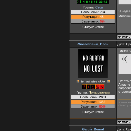
Группа:
Свои
Я надеял
Сообщений:
794
Миллион
Репутация:
48
Замечания:
0%
Статус:
Offline
Фиолетовый_Слон
Дата: Ср
Quote
(
G
НУ это 
ten minutes older
А насче
пафосно
стороны
Группа:
Пользователи
Сообщений:
2851
Репутация:
1364
У меня н
Перед ус
Замечания:
80%
Статус:
Offline
García_Bernal
Дата: Ср