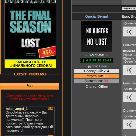
García_Bernal
Дата: Вт
Quote
(
a
Если те
Фрост/
Удивите
Toi et moi
Жаль чт
Quote
(
a
Группа:
Свои
Сообщений:
794
Репутация:
48
Замечания:
0%
Блин, к
Чат
Статус:
Offline
Quote
(
a
Спойлеры и ссылки на другие
сайты в чате запрещены
О.о неу
Quote
(
a