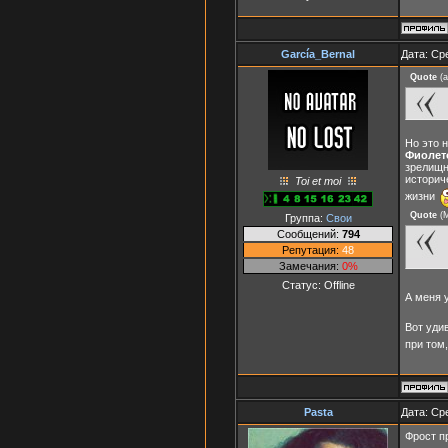
García_Bernal
Дата: Ср
Quote
(
a
Но это 
Фиолет
зрелищн
историч
Toi et moi
жизни
Quote
(
Группа:
Свои
Сообщений:
794
Репутация:
48
Замечания:
0%
Статус:
Offline
А меня 
Вот уди
при том
Pasta
Дата: Ср
Фрост п