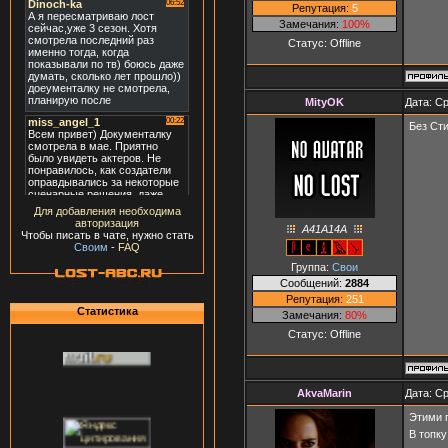
Репутация:
5
Замечания:
100%
Статус:
Offline
MityOK
Дата: Ср
Без Сти
Для добавления необходима
авторизация
A41A14A
Чтобы писать в чате, нужно стать
Своим
-
FAQ
Группа:
Свои
Сообщений:
2884
Репутация:
251
Статистика
Замечания:
80%
Статус:
Offline
AkvaMarin
Дата: Ср
Этими 
В топку