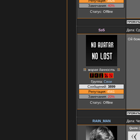
Репутация:
3926
Замечания:
40%
Статус:
Offline
SэS
Дата: Ср
Ой бож
марая данность
Группа:
Свои
Сообщений:
3899
Репутация:
4561
Замечания:
20%
Статус:
Offline
RAIN_MAN
Дата: Че
Quote
(