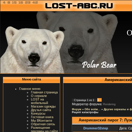
О
Американский 
Меню сайта
Главное меню
Главная страница
О сериале
LOST на
1
Страница
1
из
1
мобильный
Модератор форума:
Rendering
Магазин одежды
Форум
»
Обо всём...
»
Другие сериалы и 
Друзья сайта
Рецепт катастрофы
Конкурсы
Гостевая книга
Американский пирог 7: Луз
Мы ВКонтакте
Обратная связь
Размещение
Drummer32step
Дата: Ср
рекламы на сайте