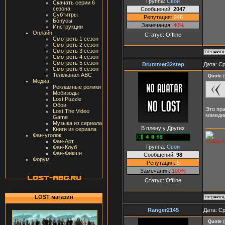
Группа:
Свои
Скачать серии 6
сезона
Сообщений:
2047
Субтитры
Репутация:
246
Бонусы
Замечания:
40%
Инструкции
Онлайн
Статус:
Offline
Смотреть 1 сезон
Смотреть 2 сезон
Смотреть 3 сезон
Смотреть 4 сезон
Смотреть 5 сезон
Drummer32step
Дата: Ср
Смотреть 6 сезон
Телеканал ABC
Quote
(
Медиа
Рекламные ролики
Мобизоды
Lost Puzzle
Обои
Это пр
Lost:The Video
комеди
Game
Музыка из сериала
В плену у Других
Книги из сериала
Фан-уголок
Фан-Арт
.Сойер+С
Группа:
Свои
Фан-Клуб
Фан-Фикшн
Сообщений:
98
Форум
Репутация:
5
Замечания:
100%
Статус:
Offline
LOST магазин
Ranger2145
Дата: Ср
Quote
(