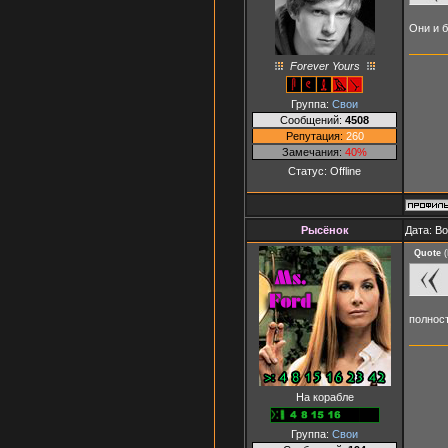
Они и б
Forever Yours
Группа:
Свои
Сообщений:
4508
Репутация:
260
Замечания:
40%
Статус:
Offline
Рысёнок
Дата: В
Quote
(
полнос
На корабле
Группа:
Свои