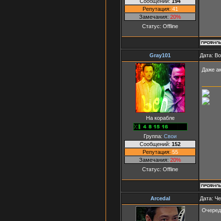
Сообщений:
194
Репутация:
41
Замечания:
20%
Статус:
Offline
Gray101
Дата: В
Даже а
На корабле
Группа:
Свои
Сообщений:
152
Репутация:
55
Замечания:
20%
Статус:
Offline
Arcedal
Дата: Че
Очеред