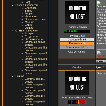
FAQ
Разделы новостей
Оригина
Спойлеры
Русско
Видео
Жанр: 
Теории
Год вых
Интервью
Страна
Пасхальные яйца
Режисс
Мнение
В ролях
Серии
О филь
В плену у Других
Общие
Заканчи
Статьи / Описания
нагряну
Актеры
своим 
Группа:
Свои
Создатели
побега
Это интересно
Сообщений:
98
место в
Описание серий 1
Репутация:
5
жизнь и
сезона
Замечания:
100%
Описание серий 2
сезона
Статус:
Offline
Описание серий 3
.Сойер+С
сезона
Описание серий 4
сезона
Описание серий 5
Серёга
Дата: Ср
сезона
Описание серий 6
Один из
сезона
Скачать
Скачать серии 1
сезона
Скачать серии 2
сезона
Скачать серии 3
сезона
Скачать серии 4
Знает все тайны Острова
сезона
Скачать серии 5
сезона