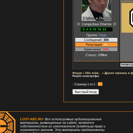
Сотрудник Dharma
Группа:
Свои
Сообщений:
300
Репутация:
42
Замечания:
20%
Статус:
Offline
Форум
»
Обо всём...
»
Другие сериалы и 
Рецепт катастрофы
1
Страница
1
из
1
LOST-ABC.RU
- Все используемые аудиовизуальные
материалы, размещенные на сайте, являются
собственностью их изготовителя (владельца прав) и
охраняются законом. Эти материалы предназначены