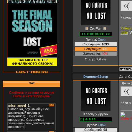
К сожал
Zet-Fan
"Сойер х
W
Jate
Группа:
Свои
Сообщений:
1093
Репутация:
306
Замечания:
40%
Статус:
Offline
Drummer32step
Дата: Ср
Чат
Quote
(
Спойлеры и ссылки на другие
сайты в чате запрещены
Если бы
В плену у Других
.Сойер+С
Группа:
Свои
Сообщений:
98