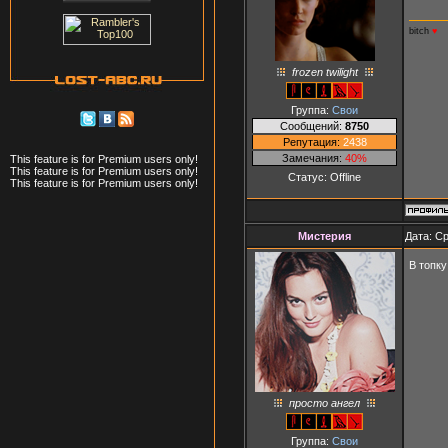
bitch
♥
frozen twilight
Группа:
Свои
Сообщений:
8750
Репутация:
2438
Замечания:
40%
This feature is for Premium users only!
This feature is for Premium users only!
Статус:
Offline
This feature is for Premium users only!
Мистерия
Дата: Ср
В топк
просто ангел
Группа:
Свои