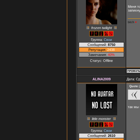
Меня то
запихну
bitch
♥
frozen twilight
Группа:
Свои
Сообщений:
8750
Репутация:
2438
Замечания:
40%
Статус:
Offline
ALINA2009
Дата: Ср
Quote
(
так мы 
little monster
Группа:
Свои
Сообщений:
2610