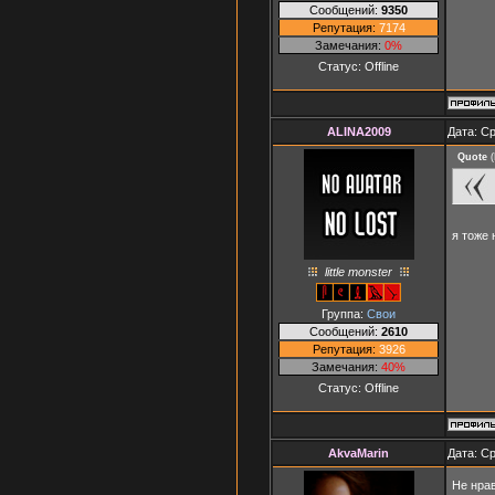
Сообщений:
9350
Репутация:
7174
Замечания:
0%
Статус:
Offline
ALINA2009
Дата: Ср
Quote
(
я тоже
little monster
Группа:
Свои
Сообщений:
2610
Репутация:
3926
Замечания:
40%
Статус:
Offline
AkvaMarin
Дата: Ср
Не нрав