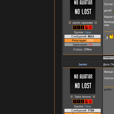
Оуэна 
детей
Марли 
Вообще
капля сарказма
нам
Группа:
Свои
Сообщений:
8814
Репутация:
5703
Замечания:
0%
Статус:
Offline
Jacket
Дата: Пя
Фильм 
Уилсон
graffie|
♥ 
Twins forever
Группа:
Свои
Сообщений:
7728