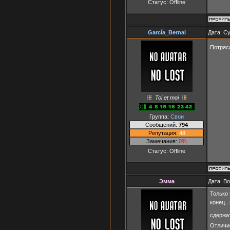
Статус:
Offline
García_Bernal
Дата: Су
Потряса
Toi et moi
Группа:
Свои
Сообщений:
794
Репутация:
48
Замечания:
0%
Статус:
Offline
Эмма
Дата: В
Только
конец..
сдержа
Отличие