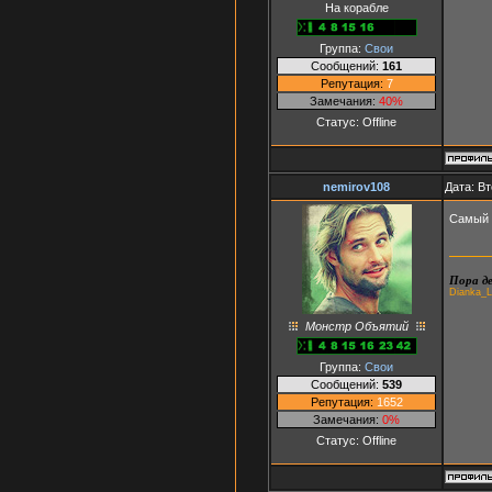
На корабле
Группа:
Свои
Сообщений:
161
Репутация:
7
Замечания:
40%
Статус:
Offline
nemirov108
Дата: Вт
Самый 
Пора де
Dianka_L
Монстр Объятий
Группа:
Свои
Сообщений:
539
Репутация:
1652
Замечания:
0%
Статус:
Offline