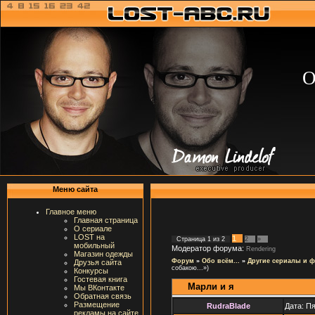
О
Меню сайта
Главное меню
Главная страница
О сериале
LOST на
1
Страница
1
из
2
2
»
мобильный
Модератор форума:
Rendering
Магазин одежды
Форум
»
Обо всём...
»
Другие сериалы и 
Друзья сайта
собакою...»)
Конкурсы
Гостевая книга
Марли и я
Мы ВКонтакте
Обратная связь
Размещение
RudraBlade
Дата: Пя
рекламы на сайте