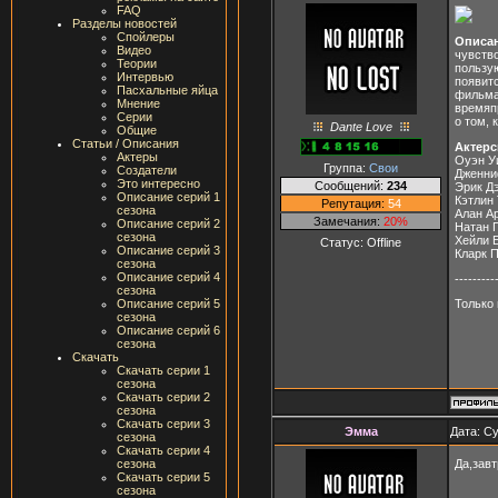
FAQ
Разделы новостей
Спойлеры
Описа
Видео
чувство
Теории
пользу
Интервью
появит
Пасхальные яйца
фильма
Мнение
времяп
Серии
о том, 
Dante Love
Общие
Статьи / Описания
Актерс
Актеры
Оуэн У
Группа:
Свои
Создатели
Дженни
Это интересно
Сообщений:
234
Эрик Д
Описание серий 1
Кэтлин
Репутация:
54
сезона
Алан А
Замечания:
20%
Описание серий 2
Натан 
сезона
Хейли 
Статус:
Offline
Описание серий 3
Кларк 
сезона
Описание серий 4
---------
сезона
Описание серий 5
Только 
сезона
Описание серий 6
сезона
Скачать
Скачать серии 1
сезона
Скачать серии 2
сезона
Скачать серии 3
Эмма
Дата: Су
сезона
Скачать серии 4
Да,зав
сезона
Скачать серии 5
сезона