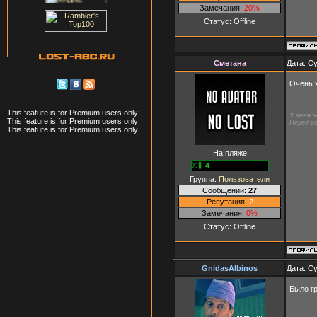
Замечания:
20%
Статус:
Offline
Сметана
Дата: Су
Очень 
This feature is for Premium users only!
У меня н
This feature is for Premium users only!
Перед ус
This feature is for Premium users only!
На пляже
Группа:
Пользователи
Сообщений:
27
Репутация:
2
Замечания:
0%
Статус:
Offline
GnidasAlbinos
Дата: Су
Было г