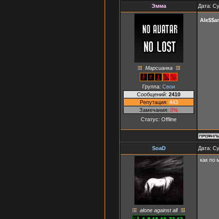
Эмма
Дата: Су
Ale$$a
Марсианка
Группа:
Свои
Сообщений:
2410
Репутация:
443
Замечания:
0%
Статус:
Offline
SoaD
Дата: Су
как по
alone against all