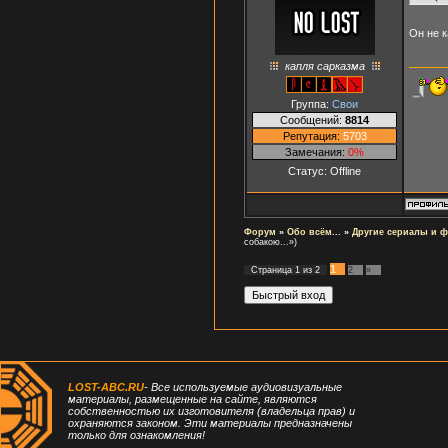
Он не 
капля сарказма
Группа:
Свои
Сообщений:
8814
Репутация:
5703
Замечания:
0%
Статус:
Offline
Форум
»
Обо всём...
»
Другие сериалы и 
собакою...»)
1
Страница
1
из
2
2
»
LOST-ABC.RU
- Все используемые аудиовизуальные
материалы, размещенные на сайте, являются
собственностью их изготовителя (владельца прав) и
охраняются законом. Эти материалы предназначены
только для ознакомления!