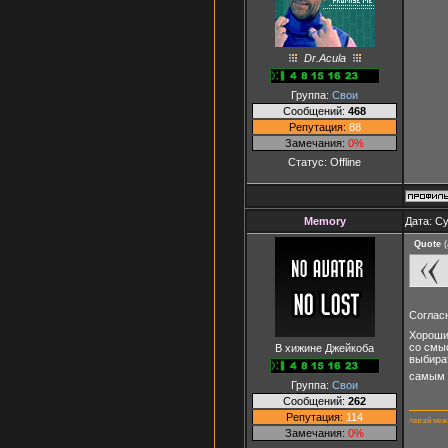
Dr.Acula
Группа:
Свои
Сообщений:
468
Репутация:
88
Замечания:
0%
Статус:
Offline
Memory
Дата: Су
Quote
(
Согласн
Хороши
со смы
В хижине Джейкоба
выбират
самым 
Группа:
Свои
Сообщений:
262
Репутация:
114
/читай меж
Замечания:
0%