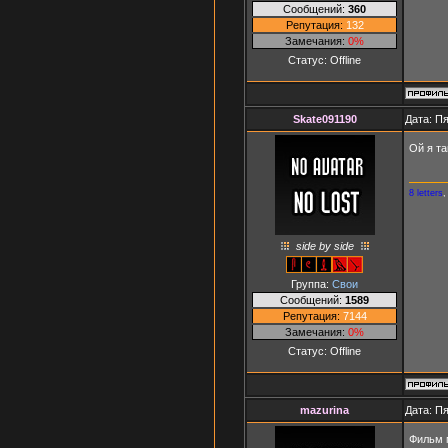
Сообщений:
360
Репутация:
132
Замечания:
0%
Статус:
Offline
Skate091190
Дата: Пя
Ой я та
8 letters
side by side
Группа:
Свои
Сообщений:
1589
Репутация:
7144
Замечания:
0%
Статус:
Offline
mazurina
Дата: Пя
Фильм 