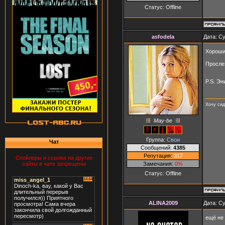
Статус:
Offline
asfodela
Дата: Су
Хороши
Просле
P.S. Эн
Хочу сид
May-be
Группа:
Свои
Чат
Сообщений:
4385
Репутация:
317
Спойлеры и ссылки на другие
Замечания:
0%
сайты в чате запрещены
Статус:
Offline
ALINA2009
Дата: Су
ещё не