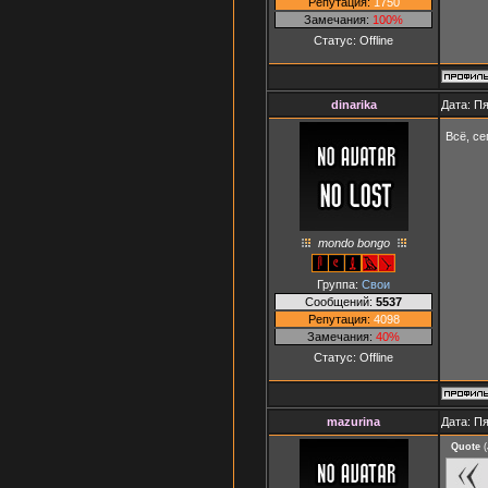
Репутация:
1750
Замечания:
100%
Статус:
Offline
dinarika
Дата: Пя
Всё, с
mondo bongo
Группа:
Свои
Сообщений:
5537
Репутация:
4098
Замечания:
40%
Статус:
Offline
mazurina
Дата: Пя
Quote
(