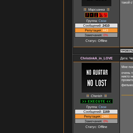
такой 
Марсианка
Группа:
Свои
Сообщений:
2410
Репутация:
443
Замечания:
0%
Статус:
Offline
ChristinkA_in_LOVE
Дата: Че
Мне по
очень т
никто н
прожить
фильма.
Cherish
Группа:
Свои
Сообщений:
1169
Репутация:
2480
Замечания:
0%
Статус:
Offline