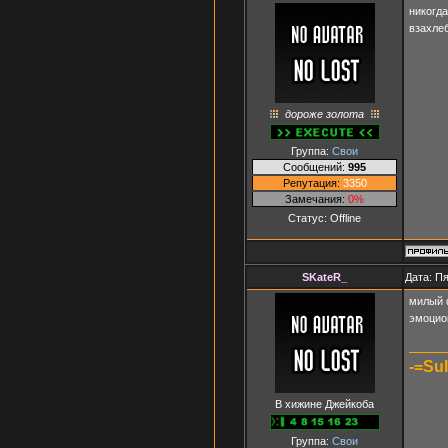
никогда
взахле
дороже золота
Группа:
Свои
Сообщений:
995
Репутация:
3350
Замечания:
0%
Статус:
Offline
SKateR_
Дата: Пя
милый ф
эмоцио
-=Su
В хижине Джейкоба
Группа:
Свои