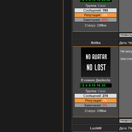
Группа:
Свои
Сообщений:
793
Репутация:
153
Замечания:
80%
Статус:
Offline
Bellka
Дата: Че
Не мог
она со
В хижине Джейкоба
Группа:
Свои
Сообщений:
274
Репутация:
73
Замечания:
0%
Статус:
Offline
LuzikM
Дата: Пя