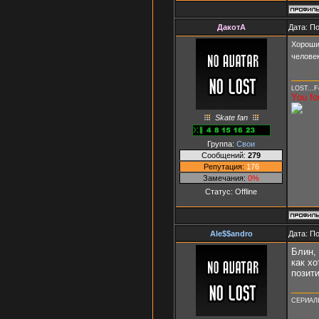
ДакотА
Дата: П
Хороший
человек
LOST...Fo
You fo
Skate fan
Группа:
Свои
Сообщений:
279
Репутация:
176
Замечания:
0%
Статус:
Offline
Ale$$andro
Дата: П
Блин, 
как х
позити
СЕРИАЛ