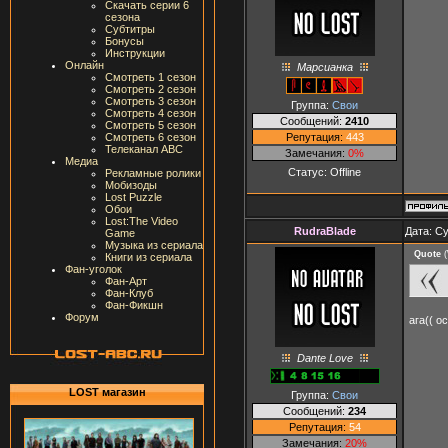
Скачать серии 6
сезона
Субтитры
Бонусы
Инструкции
Онлайн
Марсианка
Смотреть 1 сезон
Смотреть 2 сезон
Смотреть 3 сезон
Группа:
Свои
Смотреть 4 сезон
Сообщений:
2410
Смотреть 5 сезон
Репутация:
443
Смотреть 6 сезон
Телеканал ABC
Замечания:
0%
Медиа
Статус:
Offline
Рекламные ролики
Мобизоды
Lost Puzzle
Обои
Lost:The Video
RudraBlade
Дата: Су
Game
Музыка из сериала
Quote
(
Книги из сериала
Фан-уголок
Фан-Арт
Фан-Клуб
Фан-Фикшн
Форум
ага(( о
Dante Love
LOST магазин
Группа:
Свои
Сообщений:
234
Репутация:
54
Замечания:
20%