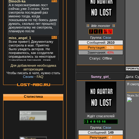
little monster
Группа:
Свои
Сообщений:
2610
Репутация:
3926
Замечания:
40%
Статус:
Offline
Для добавления необходима
авторизация
Чтобы писать в чате, нужно стать
Sunny_girl_
Дата: Су
Своим
-
FAQ
Я смотр
Skate,Sc
Статистика
Ждёт спасателей
Группа:
Свои
Сообщений:
149
Репутация:
47