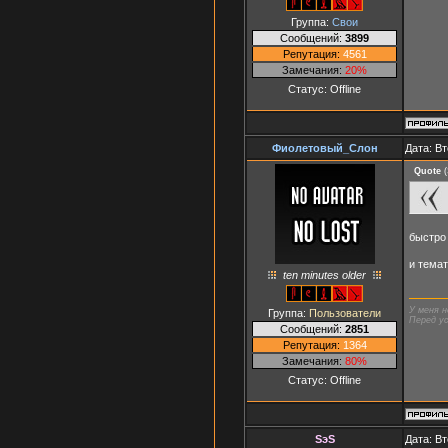
Группа:
Свои
Сообщений:
3899
Репутация:
4561
Замечания:
20%
Статус:
Offline
Фиолетовый_Слон
Дата: Вт
Quote
(
быстро 
и темат
ten minutes older
У меня н
Группа:
Пользователи
Перед ус
Сообщений:
2851
Репутация:
1364
Замечания:
80%
Статус:
Offline
SэS
Дата: Вт