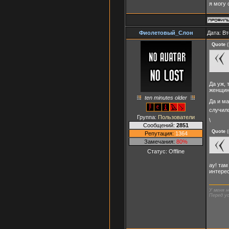
я могу 
Фиолетовый_Слон
Дата: Вт
Quote
(
Да уж, 
женщин 
ten minutes older
Да и ма
случил
Группа:
Пользователи
\
Сообщений:
2851
Quote
(
Репутация:
1364
Замечания:
80%
Статус:
Offline
ау! там
интере
У меня н
Перед ус