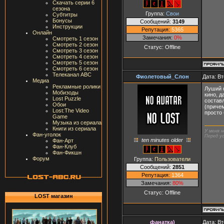
Скачать серии 6
сезона
Группа:
Свои
Субтитры
Бонусы
Сообщений:
3149
Инструкции
Репутация:
5365
Онлайн
Замечания:
0%
Смотреть 1 сезон
Смотреть 2 сезон
Статус:
Offline
Смотреть 3 сезон
Смотреть 4 сезон
Смотреть 5 сезон
Смотреть 6 сезон
Телеканал ABC
Фиолетовый_Слон
Дата: Вт
Медиа
Рекламные ролики
Луший ф
Мобизоды
кино, д
Lost Puzzle
состав
Обои
(причем
Lost:The Video
просто
Game
Музыка из сериала
Книги из сериала
У меня н
Фан-уголок
Перед ус
ten minutes older
Фан-Арт
Фан-Клуб
Фан-Фикшн
Форум
Группа:
Пользователи
Сообщений:
2851
Репутация:
1364
Замечания:
80%
Статус:
Offline
LOST магазин
фанатка)
Дата: Вт