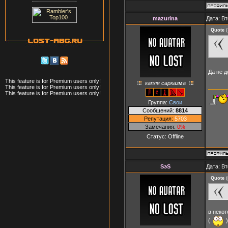
mazurina
Дата: Вт
Quote
(
Да не д
This feature is for Premium users only!
капля сарказма
This feature is for Premium users only!
This feature is for Premium users only!
Группа:
Свои
Сообщений:
8814
Репутация:
5703
Замечания:
0%
Статус:
Offline
SэS
Дата: Вт
Quote
(
в неко
(
)