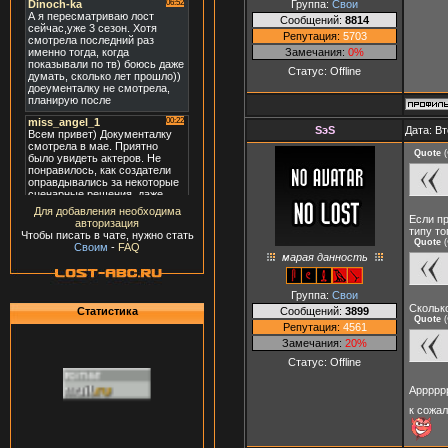
Группа:
Свои
Сообщений:
8814
Репутация:
5703
Замечания:
0%
Статус:
Offline
SэS
Дата: Вт
Quote
(
Для добавления необходима
Если пр
авторизация
типу то
Чтобы писать в чате, нужно стать
Quote
(
Своим
-
FAQ
марая данность
Группа:
Свои
Скольк
Сообщений:
3899
Статистика
Quote
(
Репутация:
4561
Замечания:
20%
Статус:
Offline
Арррррр
к сожал