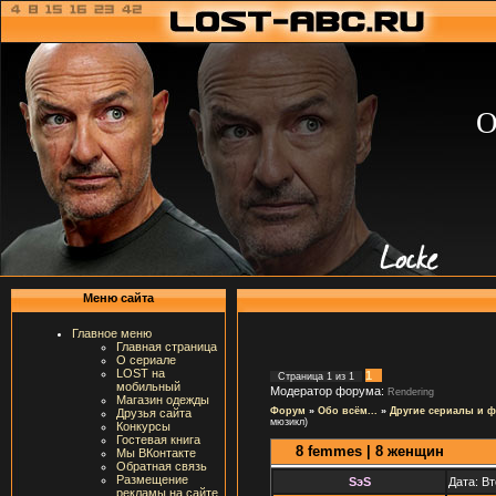
О
Меню сайта
Главное меню
Главная страница
О сериале
LOST на
1
Страница
1
из
1
мобильный
Модератор форума:
Rendering
Магазин одежды
Форум
»
Обо всём...
»
Другие сериалы и 
Друзья сайта
мюзикл)
Конкурсы
Гостевая книга
8 femmes | 8 женщин
Мы ВКонтакте
Обратная связь
Размещение
SэS
Дата: Вт
рекламы на сайте