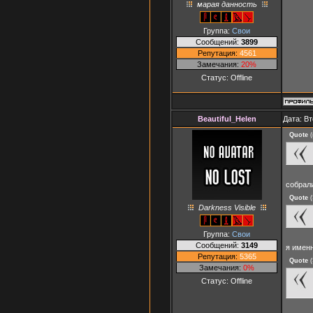
марая данность
Группа:
Свои
Сообщений:
3899
Репутация:
4561
Замечания:
20%
Статус:
Offline
Beautiful_Helen
Дата: Вт
Quote
(
собрал
Quote
(
Darkness Visible
Группа:
Свои
Сообщений:
3149
я именн
Репутация:
5365
Quote
(
Замечания:
0%
Статус:
Offline