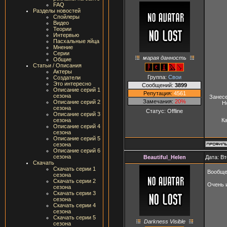
FAQ
Разделы новостей
Спойлеры
Видео
Теории
Интервью
Пасхальные яйца
Мнение
Серии
марая данность
Общие
Статьи / Описания
Актеры
Группа:
Свои
Создатели
Это интересно
Сообщений:
3899
Описание серий 1
Репутация:
4561
сезона
Занесе
Замечания:
20%
Описание серий 2
Н
сезона
Статус:
Offline
Описание серий 3
сезона
Ка
Описание серий 4
сезона
Описание серий 5
сезона
Описание серий 6
сезона
Beautiful_Helen
Дата: Вт
Скачать
Скачать серии 1
Вообще
сезона
Скачать серии 2
Очень 
сезона
Скачать серии 3
сезона
Скачать серии 4
сезона
Скачать серии 5
Darkness Visible
сезона