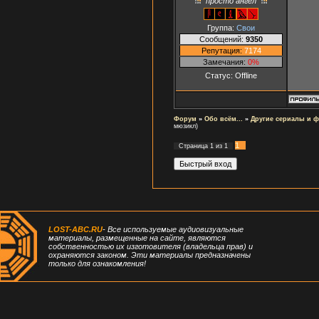
просто ангел
Группа:
Свои
Сообщений:
9350
Репутация:
7174
Замечания:
0%
Статус:
Offline
Форум
»
Обо всём...
»
Другие сериалы и 
мюзикл)
1
Страница
1
из
1
LOST-ABC.RU
- Все используемые аудиовизуальные
материалы, размещенные на сайте, являются
собственностью их изготовителя (владельца прав) и
охраняются законом. Эти материалы предназначены
только для ознакомления!