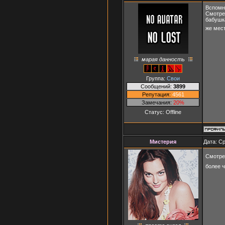
Вспомн
Смотрел
бабушк
же мес
марая данность
Группа:
Свои
Сообщений:
3899
Репутация:
4561
Замечания:
20%
Статус:
Offline
Мистерия
Дата: Ср
Смотре
более 