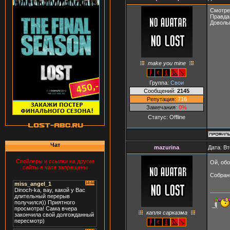
Смотрел
Правда 
Доволь
make you mine
Группа:
Свои
Сообщений:
2145
Репутация:
716
Замечания:
0%
Статус:
Offline
Чат
mazurina
Дата: Вт
Спойлеры и ссылки на другие
Ой, об
сайты в чате запрещены
Собран
капля сарказма