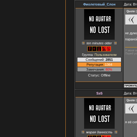
Фиолетовый_Слон
Дата: Вт
Quote
(
не дум
параной
ten minutes older
У меня н
Перед ус
Группа:
Пользователи
Сообщений:
2851
Репутация:
1364
Замечания:
80%
Статус:
Offline
SэS
Дата: Вт
Quote
(
я её се
марая данность