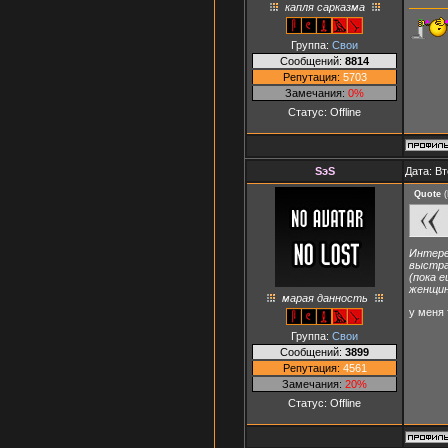
капля сарказма
Группа:
Свои
Сообщений:
8814
Репутация:
5703
Замечания:
0%
Статус:
Offline
SэS
Дата: Вт
Quote
(
Интере
выстра
(пока 
женщин
марая данность
у меня
Группа:
Свои
Сообщений:
3899
Репутация:
4561
Замечания:
20%
Статус:
Offline