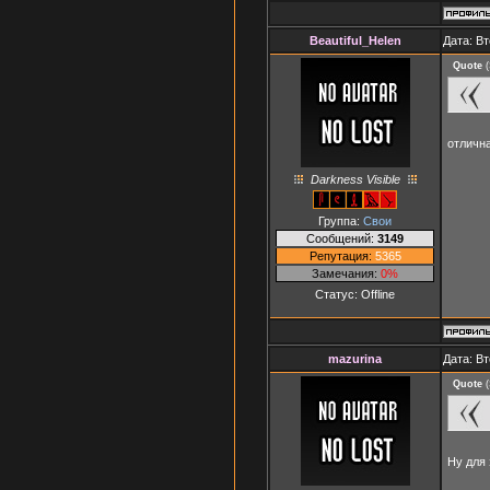
Beautiful_Helen
Дата: Вт
Quote
(
отличн
Darkness Visible
Группа:
Свои
Сообщений:
3149
Репутация:
5365
Замечания:
0%
Статус:
Offline
mazurina
Дата: Вт
Quote
(
Ну для