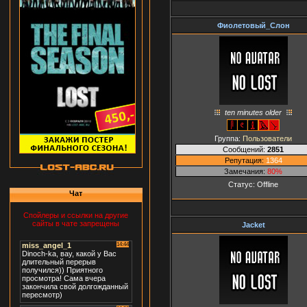
Фиолетовый_Слон
ten minutes older
Группа:
Пользователи
Сообщений:
2851
Репутация:
1364
Замечания:
80%
Статус:
Offline
Чат
Спойлеры и ссылки на другие
сайты в чате запрещены
Jacket