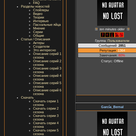
FAQ
Разделы новостей
Спойлеры
Видео
Теории
Интервью
Пасхальные яйца
Мнение
ten minutes older
Серии
Общие
Статьи / Описания
Группа:
Пользователи
Актеры
Сообщений:
2851
Создатели
Это интересно
Репутация:
1364
Описание серий 1
Замечания:
80%
сезона
Статус:
Offline
Описание серий 2
сезона
Описание серий 3
сезона
Описание серий 4
сезона
Описание серий 5
сезона
Описание серий 6
сезона
Скачать
Скачать серии 1
сезона
García_Bernal
Скачать серии 2
сезона
Скачать серии 3
сезона
Скачать серии 4
сезона
Скачать серии 5
сезона