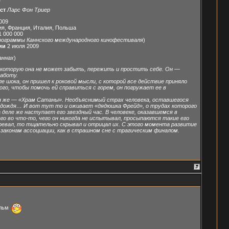
ст
Ларс Фон Триер
009
ия, Франция, Италия, Польша
 000 000
программы Каннского международного кинофестиваля
)
ии
2 июля 2009
аннах
)
 которую она не может забыть, пережить и простить себе. Он —
аботу.
ле шока, он пришел к роковой мысли, с которой все действие приняло
го, чтобы помочь ей справиться с горем, он погружает ее в
, он же — «Храм Сатаны». Необъяснимый страх человека, оставшегося
м дождя… И вот тут то и оживает «дядюшка Фрейд», о трудах которого
 деле же наступает его звездный час. В человеке, оказавшемся в
о во что-то, чего он никогда не испытывал, просыпаются такие его
озревал, то тщательно скрывал и отрицал их. С этого момента развитие
законам ассоциации, как в страшном сне с трагическим финалом.
ильм