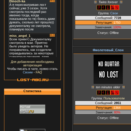
Twins forever
Группа:
Свои
Сообщений:
7728
Репутация:
1750
Замечания:
100%
Статус:
Offline
Фиолетовый_Слон
Для добавления необходима
авторизация
Чтобы писать в чате, нужно стать
Своим
-
FAQ
ten minutes older
Статистика
Группа:
Пользователи
Сообщений:
2851
Репутация:
1364
Замечания:
80%
Статус:
Offline