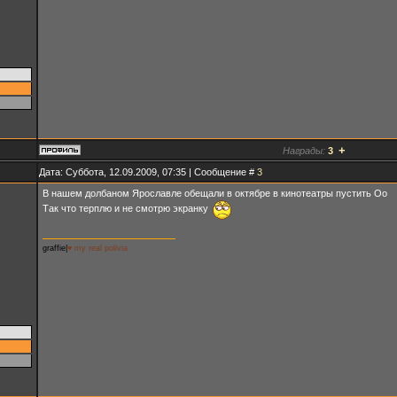
+
Награды:
3
Дата: Суббота, 12.09.2009, 07:35 | Сообщение #
3
В нашем долбаном Ярославле обещали в октябре в кинотеатры пустить Оо
Так что терплю и не смотрю экранку
graffie|
♥ my real polivia