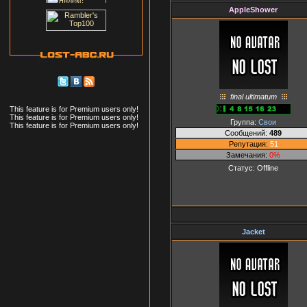
AppleShower
final ultimatum
This feature is for Premium users only!
This feature is for Premium users only!
Группа:
Свои
This feature is for Premium users only!
Сообщений:
489
Репутация:
51
Замечания:
0%
Статус:
Offline
Jacket