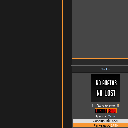
Jacket
Twins forever
Группа:
Свои
Сообщений:
7728
Репутация:
1750