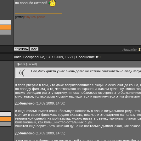
по просьбе жителей
graffie|
♥ my real polivia
Награды:
1
Дата: Воскресенье, 13.09.2009, 15:27 | Сообщение #
9
Quote
(
Jacket
)
Нее,Антихриста у нас очень долго не хотели показывать,но люди взбу
я тебя уверяю в том, что даже взбунтовавшиеся люди не осознают до конца, 
по поводу фильма, а то, что творится на экране на самом деле...ну, мягко го
посмотрел один раз эту картину, и пока побаиаюсь смотреть это болезненное к
кинотеатре, только дома я смогу насладиться и проникнуться этим фильмом
Добавлено
(13.09.2009, 14:30)
---------------------------------------------
и еще: фильм имеет очень большую ценность в плане визуального ряда, это 
монтаж в своих фильмах. трудно сказать, пошло ли это картине на пользу, н
гениальной сценой, на мой взгляд, можно назвать съемку крупным планом цве
болезненный, как большинство остальных сцен.
хочется еще верить, что женская душа не настолько дьявольская, как показал
Добавлено
(13.09.2009, 14:35)
---------------------------------------------
а вот уж что дейсвительно жутко в этой картине, так это просмотр семейны