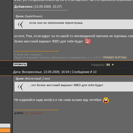
Добавлено
(13.09.2009, 15:27)
---------------------------------------------
Quote
(
AppleShower
)
если они не поклонники порнотрэша
кстати, Ром, если вдруг ты по какой-то неизведанной причине не оценишь с
более жестокий вариант ЖВО для тебя будет
У меня нет подписи!
Перед установкой подписи обязательно ознакомьтесь с п. 2.6-2.7
ПРАВИЛ ФОРУМА
+
Награды:
94
Дата: Воскресенье, 13.09.2009, 16:04 | Сообщение #
10
Quote
(
Фиолетовый_Слон
)
, это более жестокий вариант ЖВО для тебя будет
Не издевайся надо мной,я и так сжав кулаки жду октября
graffie|
♥ my real polivia