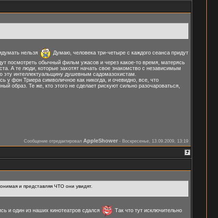
ридумать нельзя
Думаю, человека три-четыре с каждого сеанса придут
дут посмотреть обычный фильм ужасов и через какое-то время, матерясь
ста. А те люди, которые захотят начать свое знакомство с независимым
 всю эту интеллектуальщину душевным садомазохистам.
сь у фон Триера символичное как никогда, и очевидно, все, что
ый образ. Те же, кто этого не сделает рискуют сильно разочароваться,
AppleShower
Сообщение отредактировал
-
Воскресенье, 13.09.2009, 13:19
понимая и представляя ЧТО они увидят.
ись и один из наших кинотеатров сдался
Так что тут исключительно