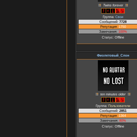
Twins forever
Группа:
Свои
Сообщений:
7728
Репутация:
1750
Замечания:
100%
Статус:
Offline
Фиолетовый_Слон
ten minutes older
Группа:
Пользователи
Сообщений:
2851
Репутация:
1364
Замечания:
80%
Статус:
Offline