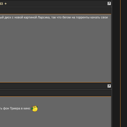
+
33
й диск с новой картиной Ларсика, так что бегом на торренты качать свои
ть фон Триера в кино