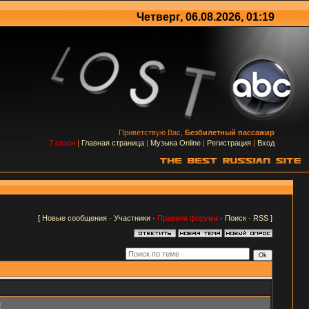
Четверг, 06.08.2026, 01:19
Приветствую Вас,
Безбилетный пассажир
7 сезон
|
Главная страница
|
Музыка Online
|
Регистрация
|
Вход
[
Новые сообщения
·
Участники
·
Правила форума
·
Поиск
·
RSS
]