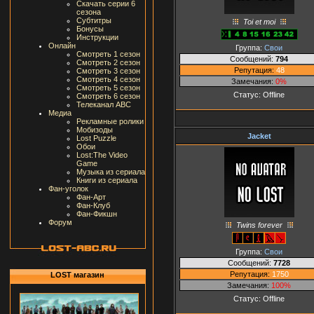
Скачать серии 6
сезона
Субтитры
Toi et moi
Бонусы
Инструкции
Онлайн
Группа:
Свои
Смотреть 1 сезон
Сообщений:
794
Смотреть 2 сезон
Репутация:
48
Смотреть 3 сезон
Смотреть 4 сезон
Замечания:
0%
Смотреть 5 сезон
Статус:
Offline
Смотреть 6 сезон
Телеканал ABC
Медиа
Рекламные ролики
Мобизоды
Jacket
Lost Puzzle
Обои
Lost:The Video
Game
Музыка из сериала
Книги из сериала
Фан-уголок
Фан-Арт
Фан-Клуб
Фан-Фикшн
Форум
Twins forever
Группа:
Свои
Сообщений:
7728
Репутация:
1750
LOST магазин
Замечания:
100%
Статус:
Offline