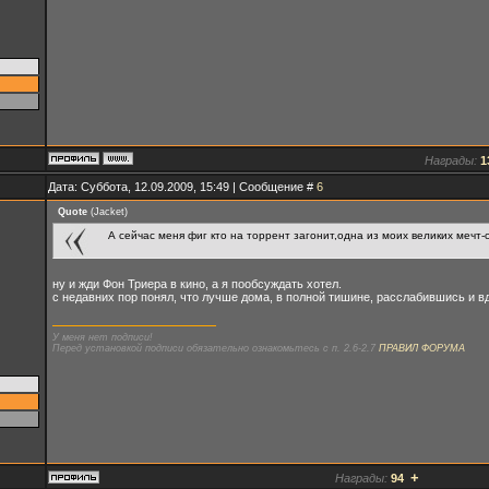
Награды:
1
Дата: Суббота, 12.09.2009, 15:49 | Сообщение #
6
Quote
(
Jacket
)
А сейчас меня фиг кто на торрент загонит,одна из моих великих мечт-
ну и жди Фон Триера в кино, а я пообсуждать хотел.
с недавних пор понял, что лучше дома, в полной тишине, расслабившись и вд
У меня нет подписи!
Перед установкой подписи обязательно ознакомьтесь с п. 2.6-2.7
ПРАВИЛ ФОРУМА
+
Награды:
94