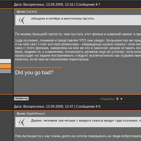
Дата: Воскресенье, 13.09.2009, 13:16 | Сообщение #
7
Quote
(
Jacket
)
обещали в октябре в кинотеатры пустить
По-моему большей глупости, чем пустить этот фильм в широкий прокат и п
туда осознано, понимая и представляя ЧТО они увидят. Большинство же при
и на чем свет стоит костеря режиссера - извращенца шумно покинут свои ме
кино с этого фильма, наверняка на нем же его и закончат, решив оставить
Кино, видимо (я, к сожалению, посмотреть целиком еще не успела), получило
происходит на экране воспринимать следует исключительно как художественн
конечно, если они не поклонники порнотрэша.
Did you go bad?
+
Награды:
5
Дата: Воскресенье, 13.09.2009, 13:47 | Сообщение #
8
Quote
(
AppleShower
)
Думаю, человека три-четыре с каждого сеанса придут туда осознано, 
Нее,Антихриста у нас очень долго не хотели показывать,но люди взбунтовал