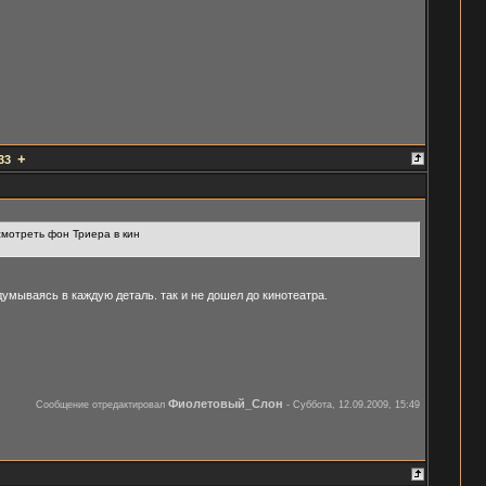
+
33
смотреть фон Триера в кин
умываясь в каждую деталь. так и не дошел до кинотеатра.
Фиолетовый_Слон
Сообщение отредактировал
-
Суббота, 12.09.2009, 15:49