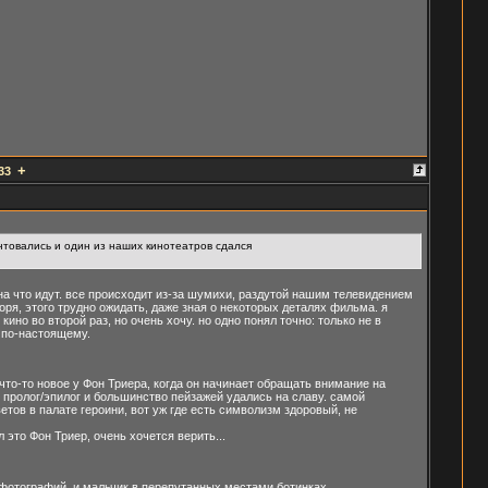
+
33
нтовались и один из наших кинотеатров сдался
на что идут. все происходит из-за шумихи, раздутой нашим телевидением
воря, этого трудно ожидать, даже зная о некоторых деталях фильма. я
ино во второй раз, но очень хочу. но одно понял точно: только не в
 по-настоящему.
что-то новое у Фон Триера, когда он начинает обращать внимание на
о пролог/эпилог и большинство пейзажей удались на славу. самой
тов в палате героини, вот уж где есть символизм здоровый, не
 это Фон Триер, очень хочется верить...
х фотографий, и мальчик в перепутанных местами ботинках.