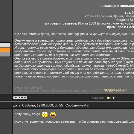
режиссер и сценари
год
2
страна
Германия, Дания, Швец
бюджет
$11
мировая премьера
18 мая 2009 (
в рамках конкурсной 
премьера в Рос
в ролях
Уиллем Дефо, Шарлотта Генсбур (
приз за лучшую женскую роль в К
Она — мать в возрасте, потерявшая ребенка из-за досадной оплошности,
психотерапевт, для которого весь мир со временем превратился лишь в р
И вот, посетив свою жену в больнице, где она проходила курс терапии пос
необратимый характер: «Никто не знает тебя лучше, чем я». И вместо то
собственные страхи так глубоко, как это только возможно.
Они уже в лесу, в своем домике, а имя леса, как это ни иронично — Эдем
один на один с природой. Звук стучащих по крыше падающих желудей, шу
за без малого сто лет успели подзабыть (звучит фраза: «Фрейд умер"). На
нестандартной ситуации, в состоянии полной безнадежности, погруженног
стороны, о которых в нормальной жизни он и не подозревал, а если и под
сюжета перестает подчиняться логике разума, действие развивается по 
У меня нет подписи!
Перед установкой подписи обязательно ознакомьтесь с п. 2.6-2.7
ПРАВИЛ ФОРУМА
+
Награды:
94
Дата: Суббота, 12.09.2009, 03:55 | Сообщение #
2
Хочу, хочу, хочу!
Жду с нетерпением хорошего качества что бы оценить этот нашумевший ф