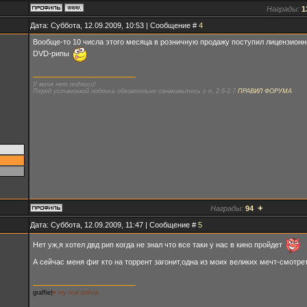
Награды:
1
Дата: Суббота, 12.09.2009, 10:53 | Сообщение #
4
Вообще-то 10 числа этого месяца в розничную продажу поступил лицензионны
DVD-рипы
У меня нет подписи!
Перед установкой подписи обязательно ознакомьтесь с п. 2.6-2.7
ПРАВИЛ ФОРУМА
+
Награды:
94
Дата: Суббота, 12.09.2009, 11:47 | Сообщение #
5
Нет уж,я хотел двд рип когда не знал что все таки у нас в кино пройдет
А сейчас меня фиг кто на торрент загонит,одна из моих великих мечт-смотре
graffie|
♥ my real polivia