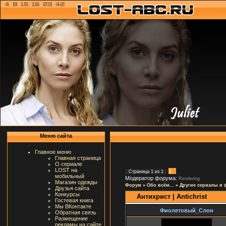
Меню сайта
Главное меню
Главная страница
О сериале
LOST на
1
Страница
1
из
1
мобильный
Модератор форума:
Rendering
Магазин одежды
Форум
»
Обо всём...
»
Другие сериалы и
Друзья сайта
Конкурсы
Антихрист | Antichrist
Гостевая книга
Мы ВКонтакте
Фиолетовый_Слон
Обратная связь
Размещение
рекламы на сайте