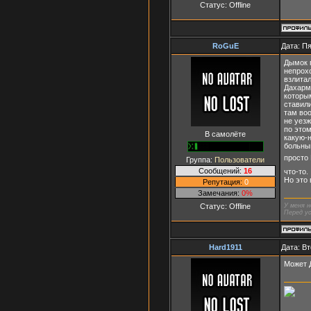
Статус:
Offline
RoGuE
Дата: Пя
Дымок п
непрох
взлитал
Дахарме
которым
ставили
там воо
не уезж
по это
В самолёте
какую-
больным
просто
Группа:
Пользователи
Сообщений:
16
что-то.
Но это
Репутация:
0
Замечания:
0%
Статус:
Offline
У меня н
Перед ус
Hard1911
Дата: Вт
Может 