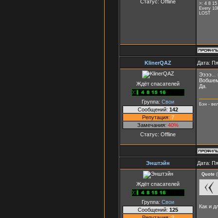
Статус:
Offline
>: 4 8 15
Every 10
LOST
KlinerQAZ
Дата: Пя
Ээээ...
Вобшем 
Ждёт спасателей
Да.
Группа:
Свои
Бэн - ве
Сообщений:
142
Репутация:
7
Замечания:
40%
Статус:
Offline
Энштэйн
Дата: Пя
Quote
(
Ждёт спасателей
Группа:
Свои
Как и д
Сообщений:
125
Репутация:
2