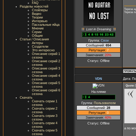
FAQ
Разделы новостей
Тереза и
Спойлеры
Тереза п
Видео
Теории
Интервью
Пасхальные яйца
Мнение
Lost in Dreaming
Серии
Общие
Статьи / Описания
Группа:
Свои
Актеры
Сообщений:
654
Создатели
Репутация:
7
Это интересно
Описание серий 1
Замечания:
20%
сезона
Статус:
Offline
Описание серий 2
сезона
Описание серий 3
сезона
Описание серий 4
VDN
Дата: П
сезона
Описание серий 5
Quote
(
сезона
Описание серий 6
На пляже
сезона
Скачать
Скачать серии 1
Группа:
Пользователи
сезона
Сообщений:
28
Скачать серии 2
сезона
Репутация:
0
Скачать серии 3
Замечания:
40%
сезона
Скачать серии 4
Статус:
Offline
сезона
а по мо
Скачать серии 5
сезона