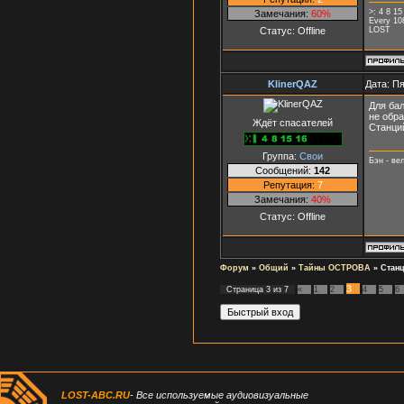
>: 4 8 15
Замечания:
60%
Every 10
Статус:
Offline
LOST
KlinerQAZ
Дата: Пя
Для ба
не обра
Ждёт спасателей
Станций
Группа:
Свои
Бэн - ве
Сообщений:
142
Репутация:
7
Замечания:
40%
Статус:
Offline
Форум
»
Общий
»
Тайны ОСТРОВА
»
Стан
3
Страница
3
из
7
«
1
2
4
5
6
LOST-ABC.RU
- Все используемые аудиовизуальные