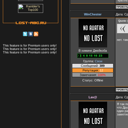
"Красота
WinChester
Дата: Ср
Quote
(
нет. та
This feature is for Premium users only!
This feature is for Premium users only!
В хижине Джейкоба
This feature is for Premium users only!
Группа:
Свои
Сообщений:
389
Репутация:
12
Замечания:
100%
Статус:
Offline
Lav@
Дата: Ср
Я так п
что Дру
один ра
заметил