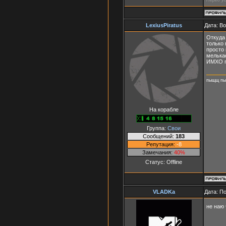
LexiusPiratus
Дата: В
Откуда 
только 
просто 
мелькае
ИМХО п
пыщщ пы
На корабле
Группа:
Свои
Сообщений:
183
Репутация:
-8
Замечания:
40%
Статус:
Offline
VLADKa
Дата: П
не наю 