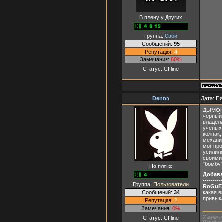
В плену у Других
Группа:
Свои
Сообщений:
95
Репутация:
4
Замечания:
60%
Статус:
Offline
Dennn
Дата: Пя
ДЫМОК!
черный
владел
учёных
колпак,
механи
мог про
усилил
своими 
"бомбу"
На пляже
Добав
---------
Группа:
Пользователи
RoGuE
Сообщений:
34
какая в
привыка
Репутация:
2
Замечания:
0%
У меня н
Статус:
Offline
Перед ус