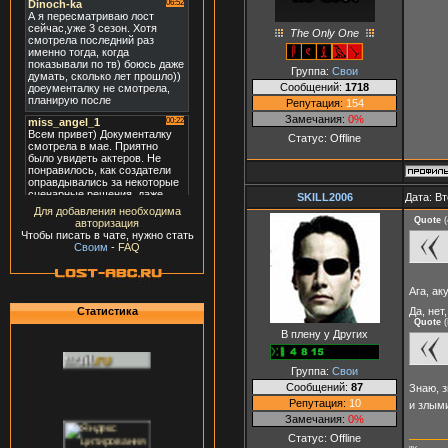
The Only One
Группа:
Свои
Сообщений:
1718
Репутация:
154
Замечания:
0%
Статус:
Offline
SKILL2006
Дата: Вт
Для добавления необходима
Quote
(
авторизация
Чтобы писать в чате, нужно стать
Своим
-
FAQ
Ага, а
Да, нет
Статистика
Quote
(
В плену у Других
Группа:
Свои
Сообщений:
87
Знаю, з
Репутация:
10
и злым
Замечания:
0%
Статус:
Offline