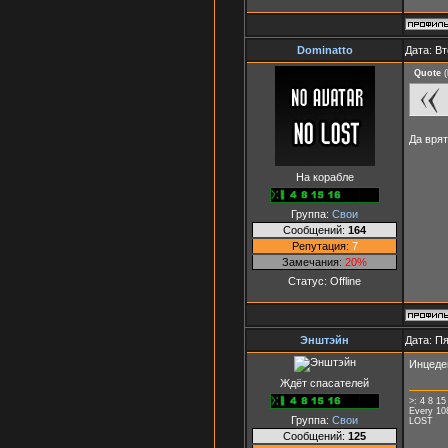
Dominatto
Дата: Вт
Quote
(
Да врят
На корабле
Группа:
Свои
Сообщений:
164
Репутация:
7
Замечания:
20%
Статус:
Offline
Энштэйн
Дата: Пя
Инцеден
Ждёт спасателей
>: 4 8 15
Every 10
Группа:
Свои
LOST
Сообщений:
125