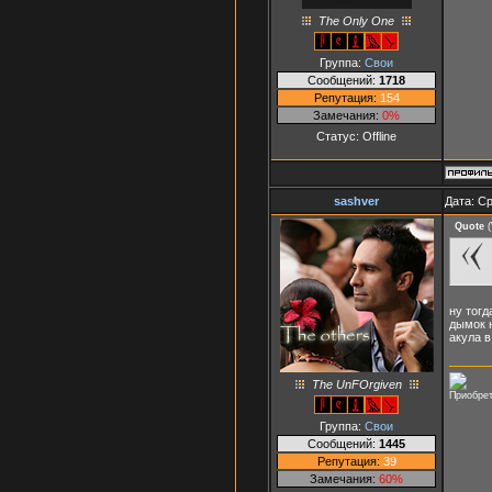
The Only One
Группа:
Свои
Сообщений:
1718
Репутация:
154
Замечания:
0%
Статус:
Offline
sashver
Дата: Ср
Quote
(
ну тогд
дымок 
акула в
The UnFOrgiven
Приобрет
Группа:
Свои
Сообщений:
1445
Репутация:
39
Замечания:
60%