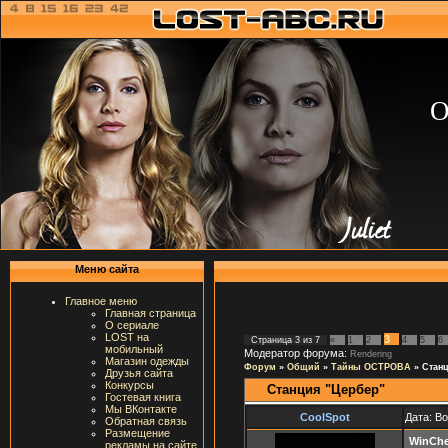
О
Меню сайта
Главное меню
Главная страница
О сериале
LOST на
3
Страница
3
из
7
«
1
2
4
5
6
мобильный
Модератор форума:
Rendering
Магазин одежды
Форум
»
Общий
»
Тайны ОСТРОВА
»
Стан
Друзья сайта
Конкурсы
Станция "Цербер"
Гостевая книга
Мы ВКонтакте
CoolSpot
Дата: В
Обратная связь
Размещение
WinChe
рекламы на сайте