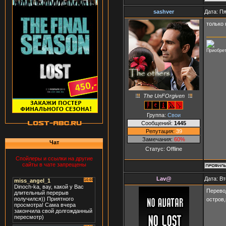
sashver
Дата: Пя
только 
Приобрет
The UnFOrgiven
Группа:
Свои
Сообщений:
1445
Репутация:
39
Замечания:
60%
Чат
Статус:
Offline
Спойлеры и ссылки на другие
сайты в чате запрещены
Lav@
Дата: Вт
Перево
остров,