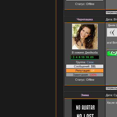
Статус:
Offline
Черепашка
Дата: Вт
Quote
(
ага! Во
В хижине Джейкоба
Группа:
Свои
Сообщений:
331
Репутация:
14
Замечания:
100%
Статус:
Offline
Эмма
Дата: Су
Хм,не 