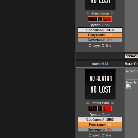
Марсианка
Группа:
Свои
Сообщений:
2410
Репутация:
443
Замечания:
0%
Статус:
Offline
hunter123
Дата: П
может 
НекитЪ-
James Ford
Группа:
Свои
Сообщений:
1563
Репутация:
80
Замечания:
0%
Статус:
Offline