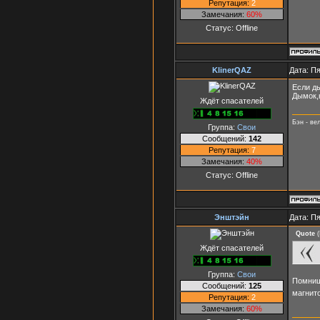
Репутация:
2
Замечания:
60%
Статус:
Offline
KlinerQAZ
Дата: Пя
Если ды
Дымок,н
Ждёт спасателей
Бэн - ве
Группа:
Свои
Сообщений:
142
Репутация:
7
Замечания:
40%
Статус:
Offline
Энштэйн
Дата: Пя
Quote
(
Ждёт спасателей
Группа:
Свои
Помниш
Сообщений:
125
магнит
Репутация:
2
Замечания:
60%