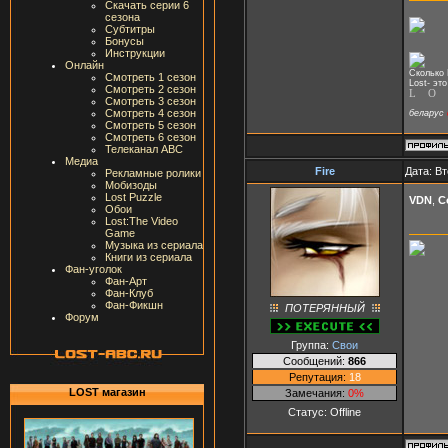
Скачать серии 6
сезона
Субтитры
Бонусы
Инструкции
Онлайн
Сколько 
Смотреть 1 сезон
Lost- это
Смотреть 2 сезон
L O 
Смотреть 3 сезон
Смотреть 4 сезон
беларус
Смотреть 5 сезон
Смотреть 6 сезон
Телеканал ABC
Медиа
Fire
Дата: Вт
Рекламные ролики
Мобизоды
Lost Puzzle
VDN
,
C
Обои
Lost:The Video
Game
Музыка из сериала
Книги из сериала
Фан-уголок
Фан-Арт
Фан-Клуб
Фан-Фикшн
ПОТЕРЯННЫЙ
Форум
Группа:
Свои
Сообщений:
866
Репутация:
18
LOST магазин
Замечания:
0%
Статус:
Offline