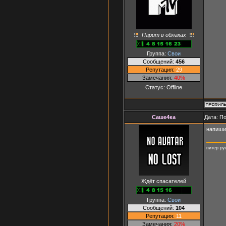
Парит в облаках
Группа:
Свои
Сообщений:
456
Репутация:
29
Замечания:
40%
Статус:
Offline
Саше4ка
Дата: П
напишит
питер рул
Ждёт спасателей
Группа:
Свои
Сообщений:
104
Репутация:
11
Замечания:
20%