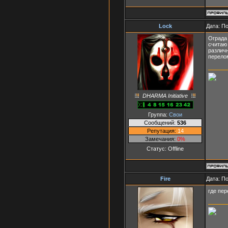
Lock
Дата: П
Ограда 
считаю 
различн
перелом
DHARMA Initiative
Группа:
Свои
Сообщений:
536
Репутация:
14
Замечания:
0%
Статус:
Offline
Fire
Дата: П
где пер