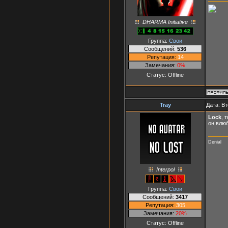
DHARMA Initiative
Группа:
Свои
Сообщений:
536
Репутация:
14
Замечания:
0%
Статус:
Offline
Tray
Дата: Вт
Lock
, 
он влюб
Denial
Interpol
Группа:
Свои
Сообщений:
3417
Репутация:
305
Замечания:
20%
Статус:
Offline