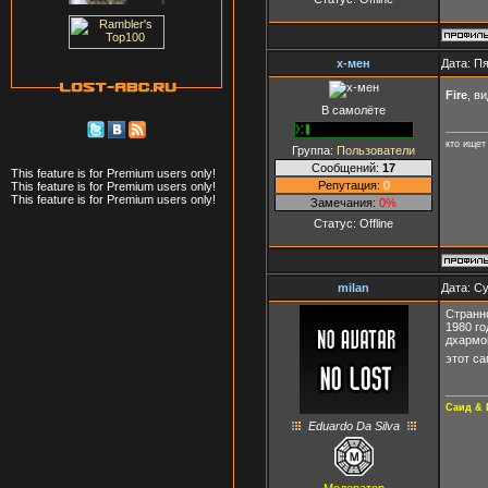
x-мен
Дата: Пя
Fire
, в
В самолёте
кто ищет
Группа:
Пользователи
Сообщений:
17
This feature is for Premium users only!
Репутация:
0
This feature is for Premium users only!
This feature is for Premium users only!
Замечания:
0%
Статус:
Offline
milan
Дата: Су
Странно
1980 го
дхармов
этот с
Саид & 
Eduardo Da Silva
Модератор