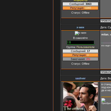
Сообщений:
3063
Репутация:
1065
Статус:
Offline
x-мен
Дата: Су
milan
,
В самолёте
кто ищет
Группа:
Пользователи
Сообщений:
17
Репутация:
0
Замечания:
0%
Статус:
Offline
sashver
Дата: Во
в станц
под ко
да и на
Приобрет