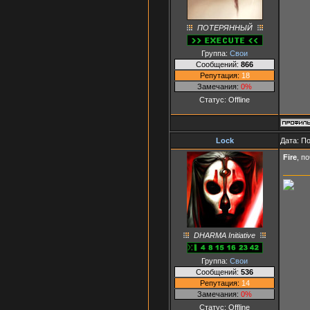
ПОТЕРЯННЫЙ
Группа:
Свои
Сообщений:
866
Репутация:
18
Замечания:
0%
Статус:
Offline
Lock
Дата: П
Fire
, п
DHARMA Initiative
Группа:
Свои
Сообщений:
536
Репутация:
14
Замечания:
0%
Статус:
Offline