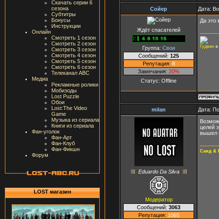
Скачать серии 6
сезона
Сойер
Дата: В
Субтитры
Бонусы
Да это 
Инструкции
Ждёт спасателей
Онлайн
Смотреть 1 сезон
Смотреть 2 сезон
Гудвин
в
Группа:
Свои
Смотреть 3 сезон
Смотреть 4 сезон
Сообщений:
125
Смотреть 5 сезон
Репутация:
8
Смотреть 6 сезон
Замечания:
20%
Телеканал ABC
Медиа
Статус:
Offline
Рекламные ролики
Мобизоды
Lost Puzzle
Обои
Lost:The Video
milan
Дата: П
Game
Музыка из сериала
Возмож
Книги из сериала
целей 
Фан-уголок
вышел и
Фан-Арт
Фан-Клуб
Фан-Фикшн
Саид & 
Форум
Eduardo Da Silva
LOST магазин
Модератор
Сообщений:
3063
Репутация:
1065