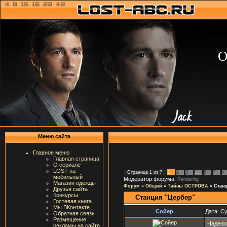
О
Меню сайта
Главное меню
Главная страница
О сериале
LOST на
1
Страница
1
из
7
2
3
…
6
7
»
мобильный
Модератор форума:
Rendering
Магазин одежды
Форум
»
Общий
»
Тайны ОСТРОВА
»
Стан
Друзья сайта
Конкурсы
Станция "Цербер"
Гостевая книга
Мы ВКонтакте
Сойер
Дата: Су
Обратная связь
Размещение
Надеюсь
рекламы на сайте