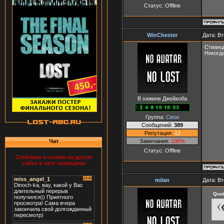
Статус:
Offline
WinChester
Дата: Вт
Стианц
Никогд
В хижине Джейкоба
Группа:
Свои
Сообщений:
389
Репутация:
12
Замечания:
100%
Чат
Статус:
Offline
Спойлеры и ссылки на другие
сайты в чате запрещены
milan
Дата: Вт
Quo