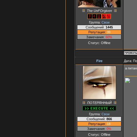
The UnFOrgiven
Группа:
Свои
Сообщений:
1445
Репутация:
39
Замечания:
60%
Статус:
Offline
Fire
Дата: П
а питан
ПОТЕРЯННЫЙ
Группа:
Свои
Сообщений:
866
Репутация:
18
Замечания:
0%
Статус:
Offline