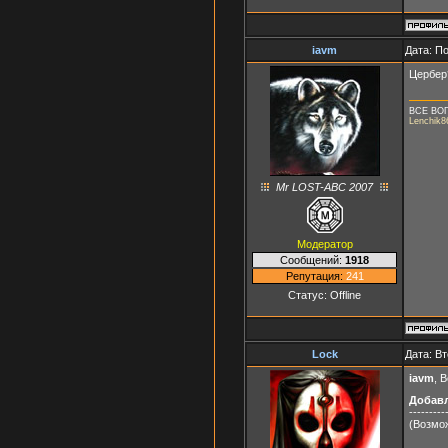
iavm
Дата: П
Цербер?
ВСЕ ВО
Lenchik8
Mr LOST-ABC 2007
Модератор
Сообщений:
1918
Репутация:
241
Статус:
Offline
Lock
Дата: Вт
iavm
, 
Добав
---------
(Возмож