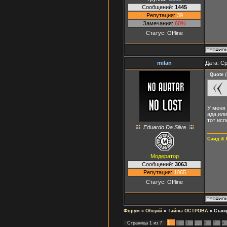
Сообщений:
1445
Репутация:
39
Замечания:
60%
Статус:
Offline
milan
Дата: Ср
Quote
(
У меня 
ада,или
тот исп
Eduardo Da Silva
Саид & 
Модератор
Сообщений:
3063
Репутация:
1065
Статус:
Offline
Форум
»
Общий
»
Тайны ОСТРОВА
»
Стан
1
Страница
1
из
7
2
3
…
6
7
»