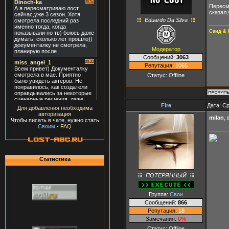
Пересм
сказал,
Eduardo Da Silva
Саид & 
Модератор
Сообщений:
3063
Репутация:
1065
Статус:
Offline
Fire
Дата: Ср
Для добавления необходима
авторизация
milan
,
Чтобы писать в чате, нужно стать
Своим
-
FAQ
Статистика
ПОТЕРЯННЫЙ
Группа:
Свои
Сообщений:
866
Репутация:
18
Замечания:
0%
Статус:
Offline