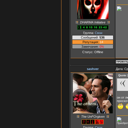
DHARMA Initiative
Группа:
Свои
Сообщений:
536
Репутация:
14
Замечания:
0%
Статус:
Offline
sashver
Дата: Ср
Quote
(
он от л
проско
The UnFOrgiven
Приобрет
Группа:
Свои