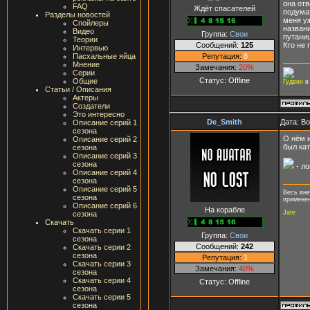
она от
FAQ
Ждёт спасателей
подумат
Разделы новостей
меня у
Спойлеры
назван
Видео
Группа:
Свои
путаниц
Теории
Сообщений:
125
Кто не 
Интервью
Репутация:
8
Пасхальные яйца
Мнение
Замечания:
20%
Серии
Статус:
Offline
Общие
Гудвин
в
Статьи / Описания
Актеры
Создатели
Это интересно
De_Smith
Дата: В
Описание серий 1
сезона
О нём и
Описание серий 2
был кат
сезона
Описание серий 3
сезона
- ло
Описание серий 4
сезона
Описание серий 5
Весь вне
сезона
применен
Описание серий 6
На корабле
Jate
сезона
Скачать
Скачать серии 1
Группа:
Свои
сезона
Сообщений:
242
Скачать серии 2
сезона
Репутация:
1
Скачать серии 3
Замечания:
40%
сезона
Скачать серии 4
Статус:
Offline
сезона
Скачать серии 5
сезона