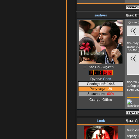
sashver
Дата: Вт
Quote
(
почему
даже ес
Quote
(
The UnFOrgiven
Группа:
Свои
про то 
Сообщений:
1445
забор о
Репутация:
39
возможн
Замечания:
60%
Статус:
Offline
Приобрет
Lock
Дата: Ср
sashve
ограда 