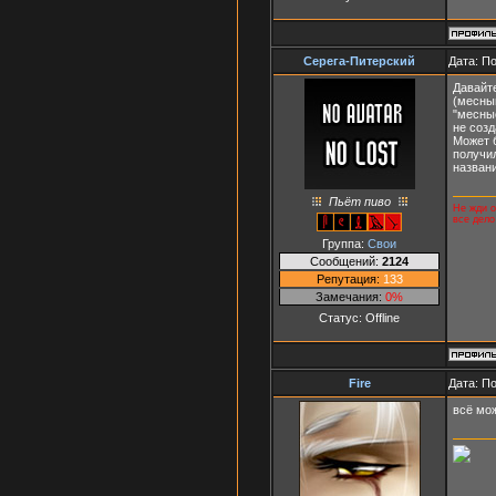
Серега-Питерский
Дата: П
Давайте
(месным
"месны
не соз
Может б
получил
назван
Пьёт пиво
Не жди о
все дело
Группа:
Свои
Сообщений:
2124
Репутация:
133
Замечания:
0%
Статус:
Offline
Fire
Дата: П
всё мож