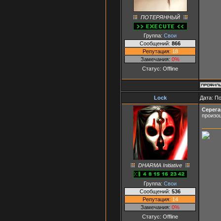
ПОТЕРЯННЫЙ
Группа:
Свои
Сообщений:
866
Репутация:
18
Замечания:
0%
Статус:
Offline
Lock
Дата: По
Серега
произош
DHARMA Initiative
Группа:
Свои
Сообщений:
536
Репутация:
14
Замечания:
0%
Статус:
Offline