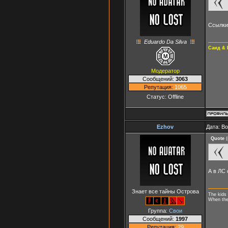
Ссылки
Eduardo Da Silva
Саид & 
Модератор
Сообщений:
3063
Репутация:
1065
Статус:
Offline
Ezhov
Дата: В
Quote
(
А в ЛС
Знает все тайны Острова
The kids 
When they
Группа:
Свои
Сообщений:
1997
Репутация:
29