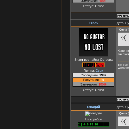
Замечания:
40%
Статус:
Offline
Ezhov
Дата: Су
Quote
(
Конечно
захочет
Знает все тайны Острова
The kids 
When they
Группа:
Свои
Сообщений:
1997
Репутация:
29
Замечания:
100%
Статус:
Offline
Генадий
Дата: Су
Quote
(
На корабле