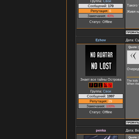
Группа:
Свои
Такого
Сообщений:
170
Репутация:
6
Живя на
Замечания:
40%
Статус:
Offline
Ezhov
Дата: Су
Quote
(
Очеред
Знает все тайны Острова
The kids 
When they
Группа:
Свои
Сообщений:
1997
Репутация:
29
Замечания:
100%
Статус:
Offline
penka
Дата: В
Quote
(