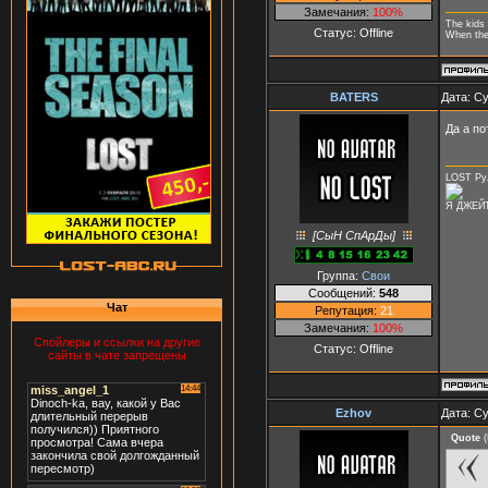
Замечания:
100%
The kids 
Статус:
Offline
When they
BATERS
Дата: Су
Да а по
LOST Рул
Я ДЖЕЙТ
[СыН СпАрДы]
Группа:
Свои
Сообщений:
548
Чат
Репутация:
21
Замечания:
100%
Спойлеры и ссылки на другие
Статус:
Offline
сайты в чате запрещены
Ezhov
Дата: Су
Quote
(