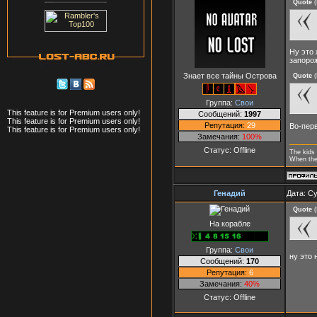
Quote
(
Ну это 
запорож
Знает все тайны Острова
Quote
(
Группа:
Свои
This feature is for Premium users only!
Сообщений:
1997
This feature is for Premium users only!
Репутация:
29
Во-перв
This feature is for Premium users only!
Замечания:
100%
Статус:
Offline
The kids 
When they
Генадий
Дата: Су
Quote
(
На корабле
Группа:
Свои
ну это 
Сообщений:
170
Репутация:
6
Замечания:
40%
Статус:
Offline