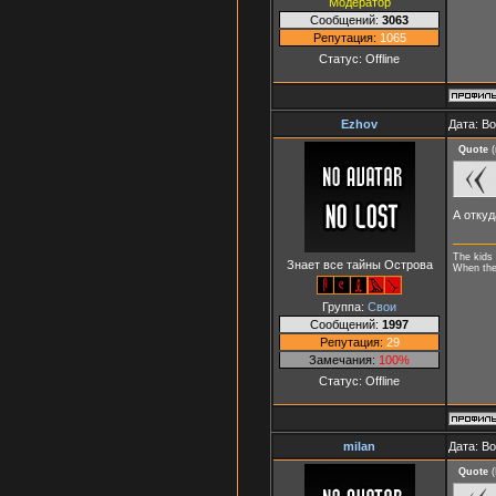
Модератор
Сообщений:
3063
Репутация:
1065
Статус:
Offline
Ezhov
Дата: В
Quote
(
А отку
The kids 
Знает все тайны Острова
When they
Группа:
Свои
Сообщений:
1997
Репутация:
29
Замечания:
100%
Статус:
Offline
milan
Дата: В
Quote
(