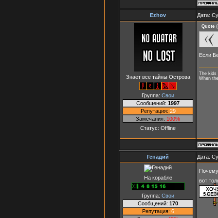
Ezhov
Дата: Су
Quote
(
Если Бе
The kids 
Знает все тайны Острова
When they
Группа:
Свои
Сообщений:
1997
Репутация:
29
Замечания:
100%
Статус:
Offline
Генадий
Дата: Су
Почему 
На корабле
вот тол
Группа:
Свои
Сообщений:
170
Репутация:
6