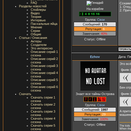
FAQ
Сскажит
Разделы новостей
1. Отку
На корабле
Спойлеры
2. Прич
Видео
Теории
Группа:
Свои
Интервью
Пасхальные яйца
Сообщений:
170
Мнение
Репутация:
6
Серии
Замечания:
40%
Общие
Статьи / Описания
Статус:
Offline
Актеры
Создатели
Это интересно
Описание серий 1
сезона
Ezhov
Дата: Пя
Описание серий 2
сезона
Это всё
Описание серий 3
сезона
Quote
(
Описание серий 4
сезона
Описание серий 5
сезона
Описание серий 6
Бен отр
сезона
Знает все тайны Острова
Скачать
Quote
(
Скачать серии 1
сезона
Скачать серии 2
Группа:
Свои
сезона
Сообщений:
1997
А прито
Скачать серии 3
Репутация:
29
машине
сезона
Скачать серии 4
Замечания:
100%
сезона
Статус:
Offline
Скачать серии 5
The kids 
When they
сезона