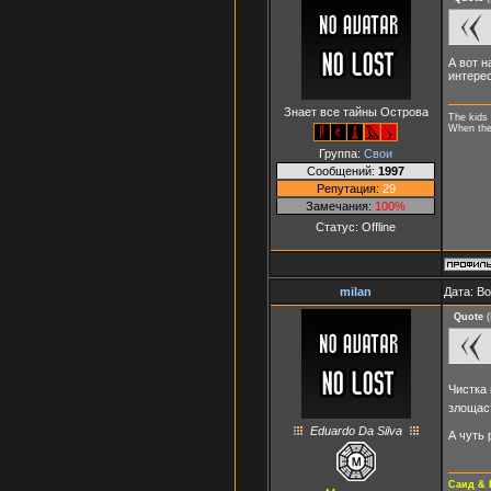
А вот н
интере
Знает все тайны Острова
The kids 
When they
Группа:
Свои
Сообщений:
1997
Репутация:
29
Замечания:
100%
Статус:
Offline
milan
Дата: В
Quote
(
Чистка 
злощас
Eduardo Da Silva
А чуть 
Саид & 