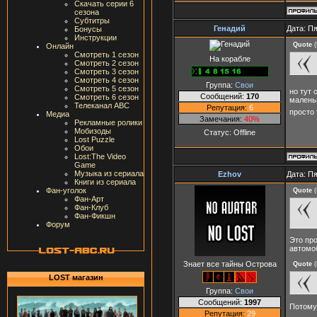
Скачать серии 6
сезона
Субтитры
Генадий
Дата: Пя
Бонусы
Инструкции
Quote
(
Онлайн
Смотреть 1 сезон
На корабле
Смотреть 2 сезон
Смотреть 3 сезон
Смотреть 4 сезон
Группа:
Свои
Смотреть 5 сезон
но тут 
Сообщений:
170
Смотреть 6 сезон
малень
Телеканал ABC
Репутация:
6
просто
Медиа
Замечания:
40%
Рекламные ролики
Мобизоды
Статус:
Offline
Lost Puzzle
Обои
Lost:The Video
Game
Музыка из сериала
Ezhov
Дата: Пя
Книги из сериала
Фан-уголок
Quote
(
Фан-Арт
Фан-Клуб
Фан-Фикшн
Форум
Это про
автомо
Знает все тайны Острова
Quote
(
LOST магазин
Группа:
Свои
Сообщений:
1997
Потому 
Репутация:
29