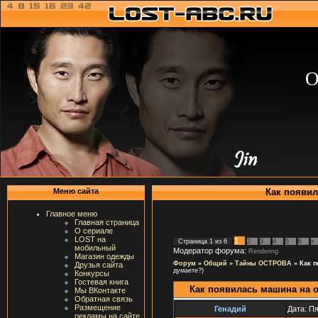
О
Как появил
Меню сайта
Главное меню
Главная страница
О сериале
LOST на
1
Страница
1
из
6
2
3
4
5
6
»
мобильный
Модератор форума:
Rendering
Магазин одежды
Форум
»
Общий
»
Тайны ОСТРОВА
»
Как п
Друзья сайта
думаете?)
Конкурсы
Гостевая книга
Как появилась машина на 
Мы ВКонтакте
Обратная связь
Размещение
Генадий
Дата: Пя
рекламы на сайте