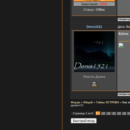
Замечания:
100%
Статус:
Offline
Denis1521
Дата: В
Ezhov
,
Жертва Дымка
Форум
»
Общий
»
Тайны ОСТРОВА
»
Как п
думаете?)
1
Страница
1
из
6
2
3
4
5
6
»