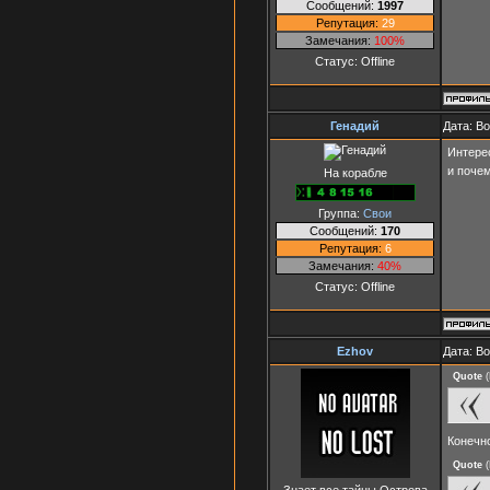
Сообщений:
1997
Репутация:
29
Замечания:
100%
Статус:
Offline
Генадий
Дата: В
Интерес
и поче
На корабле
Группа:
Свои
Сообщений:
170
Репутация:
6
Замечания:
40%
Статус:
Offline
Ezhov
Дата: В
Quote
(
Конечно
Quote
(
Знает все тайны Острова