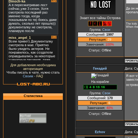
Да он н
пропал
Знает все тайны Острова
The kids 
When they
Группа:
Свои
Сообщений:
1997
Репутация:
29
Замечания:
100%
Статус:
Offline
Для добавления необходима
Генадий
Дата: Су
авторизация
Чтобы писать в чате, нужно стать
Я вот ч
Своим
-
FAQ
завест
На корабле
остров
Группа:
Свои
Статистика
Сообщений:
170
Репутация:
6
Замечания:
40%
Статус:
Offline
Ezhov
Дата: Су