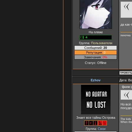
да как-
На пляже
пеночка
Группа:
Пользователи
Сообщений:
20
Репутация:
0
Замечания:
0%
Статус:
Offline
Ezhov
Дата: В
Quote
(
Но всё 
похуде
Знает все тайны Острова
The kids 
When they
Группа:
Свои