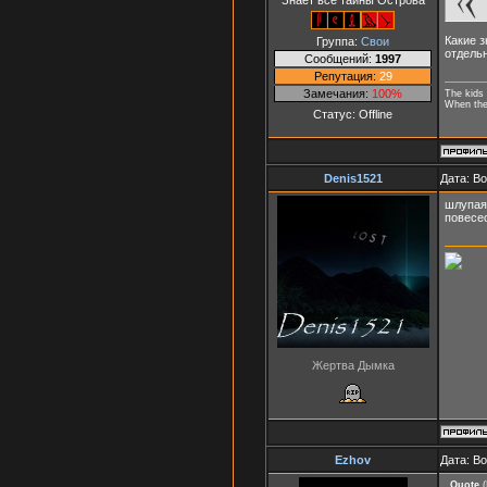
Какие 
Группа:
Свои
отдельн
Сообщений:
1997
Репутация:
29
Замечания:
100%
The kids 
When they
Статус:
Offline
Denis1521
Дата: В
шлупая
повесе
Жертва Дымка
Ezhov
Дата: В
Quote
(