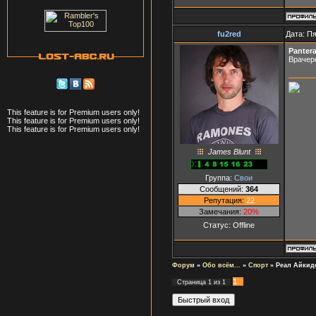
fu2red
Дата: Пя
Panter
Врачер
This feature is for Premium users only!
This feature is for Premium users only!
This feature is for Premium users only!
James Blunt
Группа:
Свои
Сообщений:
364
Репутация:
22
Замечания:
20%
Статус:
Offline
Форум
»
Обо всём...
»
Спорт
»
Реал Айкид
1
Страница
1
из
1