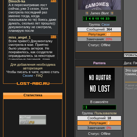
James Blunt
Группа:
Свои
Сообщений:
364
Репутация:
22
Замечания:
20%
Статус:
Offline
Pantera
Дата: Пя
Для добавления необходима
авторизация
Это оди
Чтобы писать в чате, нужно стать
томики,
Своим
-
FAQ
У меня н
Перед ус
Статистика
В самолёте
Группа:
Пользователи
Сообщений:
18
Репутация:
2
Замечания:
0%
Статус:
Offline