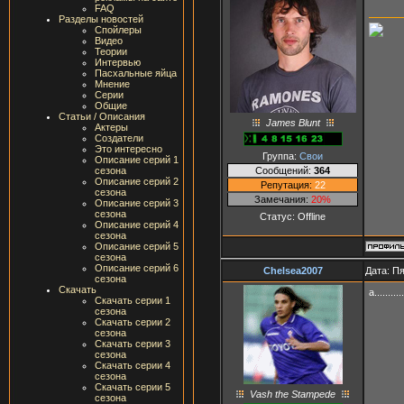
FAQ
Разделы новостей
Спойлеры
Видео
Теории
Интервью
Пасхальные яйца
Мнение
Серии
Общие
Статьи / Описания
James Blunt
Актеры
Создатели
Это интересно
Группа:
Свои
Описание серий 1
Сообщений:
364
сезона
Описание серий 2
Репутация:
22
сезона
Замечания:
20%
Описание серий 3
сезона
Статус:
Offline
Описание серий 4
сезона
Описание серий 5
сезона
Описание серий 6
Chelsea2007
Дата: Пя
сезона
Скачать
а........
Скачать серии 1
сезона
Скачать серии 2
сезона
Скачать серии 3
сезона
Скачать серии 4
сезона
Скачать серии 5
Vash the Stampede
сезона