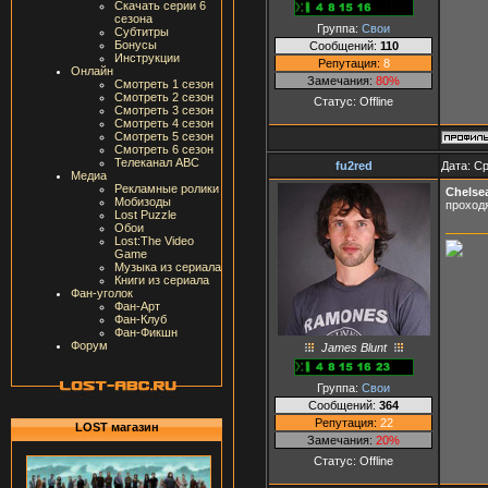
Скачать серии 6
сезона
Группа:
Свои
Субтитры
Бонусы
Сообщений:
110
Инструкции
Репутация:
8
Онлайн
Замечания:
80%
Смотреть 1 сезон
Смотреть 2 сезон
Статус:
Offline
Смотреть 3 сезон
Смотреть 4 сезон
Смотреть 5 сезон
Смотреть 6 сезон
Телеканал ABC
fu2red
Дата: Ср
Медиа
Рекламные ролики
Chelse
Мобизоды
проход
Lost Puzzle
Обои
Lost:The Video
Game
Музыка из сериала
Книги из сериала
Фан-уголок
Фан-Арт
Фан-Клуб
Фан-Фикшн
Форум
James Blunt
Группа:
Свои
Сообщений:
364
Репутация:
22
LOST магазин
Замечания:
20%
Статус:
Offline