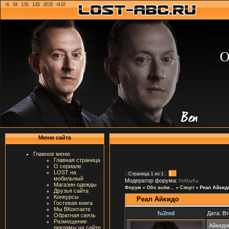
О
Меню сайта
Главное меню
Главная страница
О сериале
LOST на
1
Страница
1
из
1
мобильный
Модератор форума:
PoMarKa
Магазин одежды
Форум
»
Обо всём...
»
Спорт
»
Реал Айкид
Друзья сайта
Конкурсы
Реал Айкидо
Гостевая книга
Мы ВКонтакте
fu2red
Дата: Вт
Обратная связь
Размещение
Айкидо
рекламы на сайте