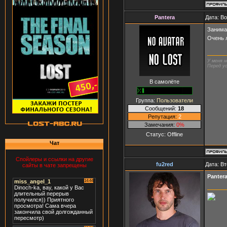
Pantera
Дата: В
Занима
Очень 
У меня н
Перед ус
В самолёте
Группа:
Пользователи
Сообщений:
18
Репутация:
2
Замечания:
0%
Статус:
Offline
Чат
Спойлеры и ссылки на другие
fu2red
Дата: Вт
сайты в чате запрещены
Panter