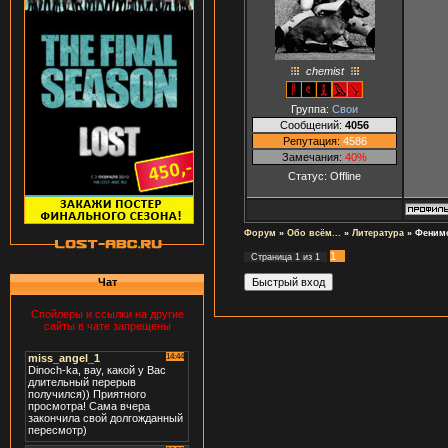
chemist
Группа:
Свои
Сообщений:
4056
Репутация:
4586
Замечания:
40%
Статус:
Offline
Форум
»
Обо всём...
»
Литература
»
Феним
1
Страница
1
из
1
Чат
Спойлеры и ссылки на другие
сайты в чате запрещены