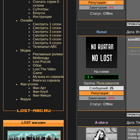
Скачать серии 6
Репутация:
1643
сезона
Замечания:
0%
Субтитры
Бонусы
Статус:
Offline
Инструкции
Онлайн
Смотреть 1 сезон
Смотреть 2 сезон
Смотреть 3 сезон
Ronol
Дата: Вт
Смотреть 4 сезон
Смотреть 5 сезон
scroll
Смотреть 6 сезон
Телеканал ABC
Медиа
У меня н
Рекламные ролики
Перед ус
Мобизоды
Lost Puzzle
Обои
Lost:The Video
На пляже
Game
Музыка из сериала
Книги из сериала
Группа:
Пользователи
Фан-уголок
Фан-Арт
Сообщений:
25
Фан-Клуб
Репутация:
2
Фан-Фикшн
Замечания:
40%
Форум
Статус:
Offline
A-she-n
Дата: Пя
LOST магазин
Оооо..
Одно в
очень д