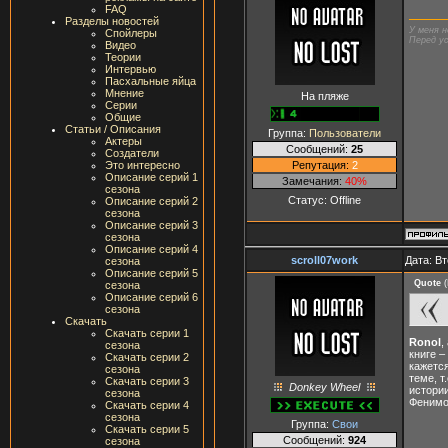
FAQ
Разделы новостей
У меня н
Спойлеры
Перед ус
Видео
Теории
Интервью
Пасхальные яйца
Мнение
На пляже
Серии
Общие
Статьи / Описания
Группа:
Пользователи
Актеры
Сообщений:
25
Создатели
Репутация:
2
Это интересно
Описание серий 1
Замечания:
40%
сезона
Статус:
Offline
Описание серий 2
сезона
Описание серий 3
сезона
Описание серий 4
scroll07work
Дата: Вт
сезона
Описание серий 5
Quote
(
сезона
Описание серий 6
сезона
Скачать
Скачать серии 1
Ronol
,
сезона
книге –
Скачать серии 2
кажется
сезона
теме, т
Скачать серии 3
Donkey Wheel
истории
сезона
Фенимо
Скачать серии 4
сезона
Группа:
Свои
Скачать серии 5
Сообщений:
924
сезона