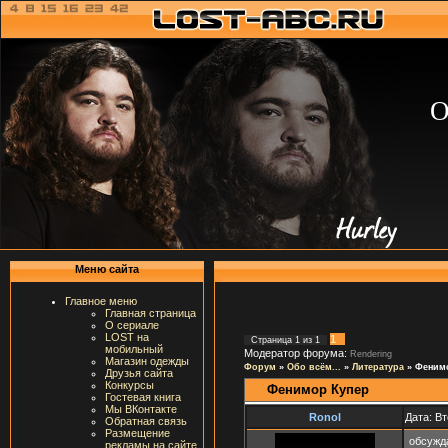
О
Меню сайта
Главное меню
Главная страница
О сериале
LOST на
1
Страница
1
из
1
мобильный
Модератор форума:
Rendering
Магазин одежды
Форум
»
Обо всём...
»
Литература
»
Феним
Друзья сайта
Конкурсы
Фенимор Купер
Гостевая книга
Мы ВКонтакте
Ronol
Дата: Вт
Обратная связь
Размещение
обсужд
рекламы на сайте