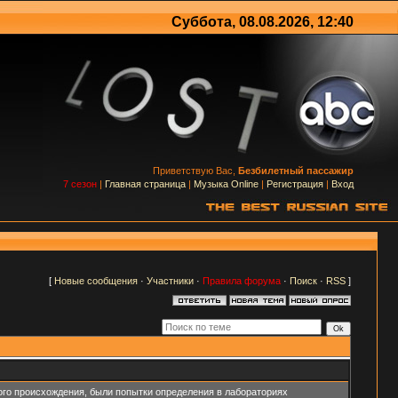
Суббота, 08.08.2026, 12:40
Приветствую Вас,
Безбилетный пассажир
7 сезон
|
Главная страница
|
Музыка Online
|
Регистрация
|
Вход
[
Новые сообщения
·
Участники
·
Правила форума
·
Поиск
·
RSS
]
го происхождения, были попытки определения в лабораториях