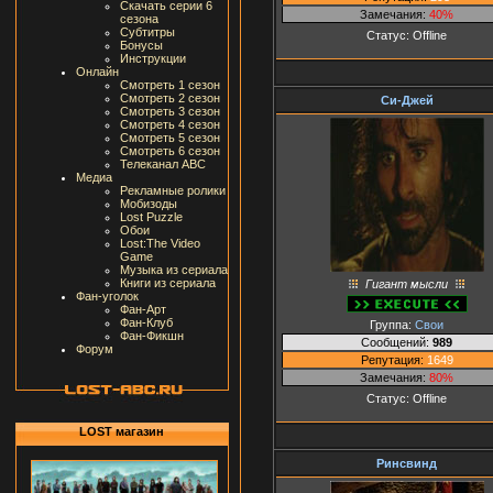
Скачать серии 6
Замечания:
40%
сезона
Субтитры
Статус:
Offline
Бонусы
Инструкции
Онлайн
Смотреть 1 сезон
Смотреть 2 сезон
Си-Джей
Смотреть 3 сезон
Смотреть 4 сезон
Смотреть 5 сезон
Смотреть 6 сезон
Телеканал ABC
Медиа
Рекламные ролики
Мобизоды
Lost Puzzle
Обои
Lost:The Video
Game
Музыка из сериала
Книги из сериала
Гигант мысли
Фан-уголок
Фан-Арт
Фан-Клуб
Группа:
Свои
Фан-Фикшн
Сообщений:
989
Форум
Репутация:
1649
Замечания:
80%
Статус:
Offline
LOST магазин
Ринсвинд