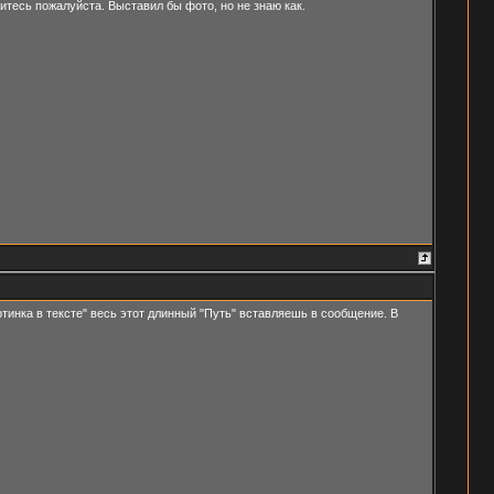
витесь пожалуйста. Выставил бы фото, но не знаю как.
ртинка в тексте" весь этот длинный "Путь" вставляешь в сообщение. В