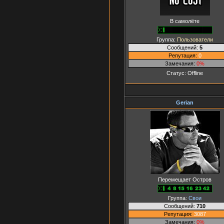
В самолёте
Группа:
Пользователи
Сообщений:
5
Репутация:
0
Замечания:
0%
Статус:
Offline
Gerian
Перемещает Остров
Группа:
Свои
Сообщений:
710
Репутация:
3087
Замечания:
0%