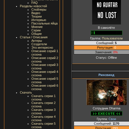
FAQ
Разделы новостей
Спойлеры
Видео
Теории
Интервью
Пасхальные яйца
Мнение
В самолёте
Серии
Общие
Статьи / Описания
Группа:
Пользователи
Актеры
Сообщений:
5
Создатели
Репутация:
0
Это интересно
Описание серий 1
Замечания:
0%
сезона
Статус:
Offline
Описание серий 2
сезона
Описание серий 3
сезона
Описание серий 4
Ринсвинд
сезона
Описание серий 5
сезона
Описание серий 6
сезона
Скачать
Скачать серии 1
сезона
Скачать серии 2
сезона
Сотрудник Dharma
Скачать серии 3
сезона
Скачать серии 4
Группа:
Свои
сезона
Сообщений:
1170
Скачать серии 5
сезона
Репутация:
293