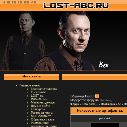
Меню сайта
Главное меню
Главная страница
О сериале
LOST на
1
Страница
1
из
1
мобильный
Модератор форума:
Rendering
Магазин одежды
Форум
»
Обо всём...
»
Необъяснимое
»
Не
Друзья сайта
Конкурсы
Неизвестные артифакты.
Гостевая книга
Мы ВКонтакте
parssek
Обратная связь
Размещение
рекламы на сайте