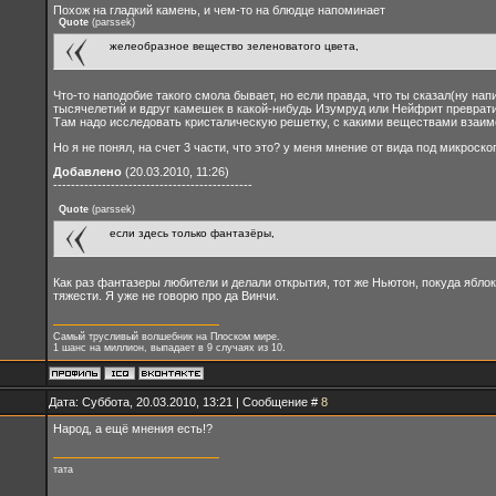
Похож на гладкий камень, и чем-то на блюдце напоминает
Quote
(
parssek
)
желеобразное вещество зеленоватого цвета,
Что-то наподобие такого смола бывает, но если правда, что ты сказал(ну нап
тысячелетий и вдруг камешек в какой-нибудь Изумруд или Нейфрит преврати
Там надо исследовать кристалическую решетку, с какими веществами взаимоде
Но я не понял, на счет 3 части, что это? у меня мнение от вида под микроск
Добавлено
(20.03.2010, 11:26)
---------------------------------------------
Quote
(
parssek
)
если здесь только фантазёры,
Как раз фантазеры любители и делали открытия, тот же Ньютон, покуда ябло
тяжести. Я уже не говорю про да Винчи.
Самый трусливый волшебник на Плоском мире.
1 шанс на миллион, выпадает в 9 случаях из 10.
Дата: Суббота, 20.03.2010, 13:21 | Сообщение #
8
Народ, а ещё мнения есть!?
тата