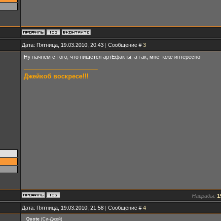
Дата: Пятница, 19.03.2010, 20:43 | Сообщение #
3
Ну начнем с того, что пишется артЕфакты, а так, мне тоже интересно
Джейкоб воскресе!!!
Награды:
1
Дата: Пятница, 19.03.2010, 21:58 | Сообщение #
4
Quote
(
Си-Джей
)