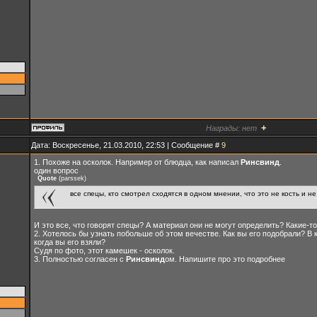
+
Награды:
нет
Дата: Воскресенье, 21.03.2010, 22:53 | Сообщение #
9
1. Похоже на осколок. Например от блюдца, как написал
Ринсвинд
.
один вопрос
Quote
(
parssek
)
все спецы, кто смотрел сходятся в одном мнении, что это не кость и не
И это все, что говорят спецы? А материал они не могут определить? Какие-то
2. Хотелось бы узнать побольше об этом вечестве. Как вы его подобрали? В 
когда вы его взяли?
Судя по фото, этот камешек - осколок.
3. Полностью согласен с
Ринсвинд
ом. Напишите про это подробнее