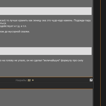
исал) то лучше хранить как зеницу ока это чудо-юдо камень. Подожди пару
ться.
йствует и т.д. и т.п.
опом до мусорной свалки.
ко на голову не упало, он не сделал "величайшую" формулу про силу
+
Награды:
22