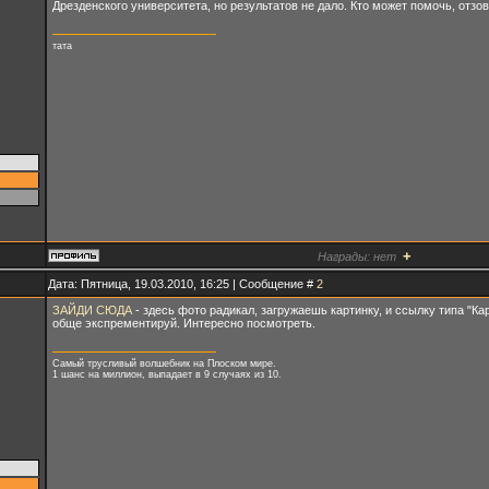
Дрезденского университета, но результатов не дало. Кто может помочь, отзо
тата
+
Награды:
нет
Дата: Пятница, 19.03.2010, 16:25 | Сообщение #
2
ЗАЙДИ СЮДА
- здесь фото радикал, загружаешь картинку, и ссылку типа "Ка
обще экспрементируй. Интересно посмотреть.
Самый трусливый волшебник на Плоском мире.
1 шанс на миллион, выпадает в 9 случаях из 10.