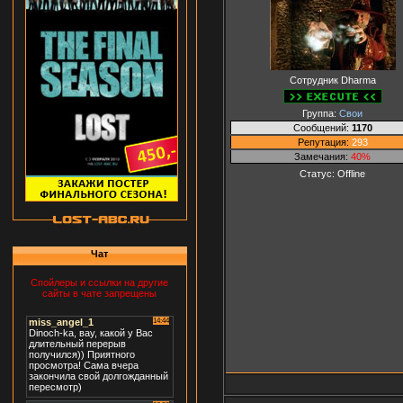
Сотрудник Dharma
Группа:
Свои
Сообщений:
1170
Репутация:
293
Замечания:
40%
Статус:
Offline
Чат
Спойлеры и ссылки на другие
сайты в чате запрещены