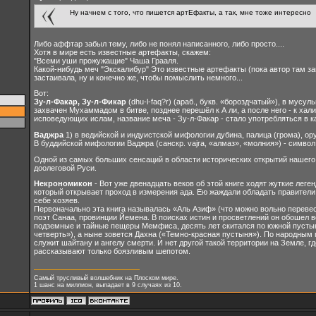
Ну начнем с того, что пишется артЕфакты, а так, мне тоже интересно
Либо аффтар забыл тему, либо не понял написанного, либо просто....
Хотя в мире есть известные артефакты, скажем:
"Всеми уши прожужащие" Чаша Грааля.
Какой-нибудь меч "Экскалибур" Это известные артефакты (пока автор там з
застаивала, ну и конечно же, чтобы помыслить немного...
Вот:
Зу-л-Факар, Зу-л-Фикар
(dhu-l-faq?r) (араб., букв. «бороздчатый»), в му
захвачен Мухаммадом в битве, позднее перешёл к А ли, а после него - к хал
исповедующих ислам, название меча - Зу-л-Факар - стало употребляться в к
Ваджра
1) в ведийской и индуистской мифологии дубина, палица (грома), ор
В буддийской мифологии Ваджра (санскр. vajra, «алмаз», «молния») - симво
Одной из самых больших сенсаций в области исторических открытий нашего
доолеговой Руси.
Некрономикон
- Вот уже двенадцать веков об этой книге ходят жуткие леге
который открывает проход в измерения ада. Ею жаждали обладать правители 
себе хозяев.
Первоначально эта книга называлась «Аль Азиф» (что можно вольно перевес
поэт Санаа, провинции Йемена. В поисках истин и просветлений он обошел ве
подземные и тайные пещеры Мемфиса, десять лет скитался по южной пустыне
четверть»), а ныне зовется Дахна («Темно-красная пустыня»). По народным 
служит шайтану и ангелу смерти. И нет другой такой территории на Земле, г
рассказывают только боязливым шепотом.
Самый трусливый волшебник на Плоском мире.
1 шанс на миллион, выпадает в 9 случаях из 10.