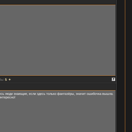
+
ды:
5
сь люди знающие, если здесь только фантазёры, значит ошибочка вышла.
интересно!