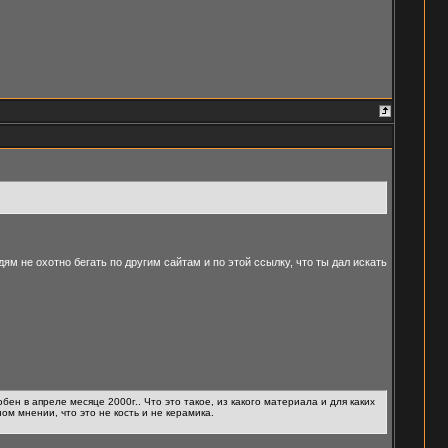
ям не охотно бегать по другим сайтам и по этой ссылку, что ты дал искать
ен в апреле месяце 2000г.. Что это такое, из какого материала и для каких
ном мнении, что это не кость и не керамика.