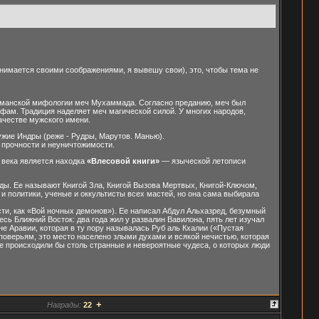
анимается своими соображениями, я вывешу свои), это, чтобы тема не
сульманской мифологии меч Мухаммада. Согласно преданию, меч был
ифам. Традиция наделяет меч магической силой. У многих народов,
ачестве мужского имени.
ужие Индры (реже - Рудры, Марутов. Манью).
л прочности и неуничтожимости.
 века является находка
«Влесовой книги»
— языческой летописи
нды. Ее называют Книгой Зла, Книгой Вызова Мертвых, Книгой-Ключом,
и политики, ученые и оккультисты всех мастей, но она сама выбирала
ти, как «Вой ночных демонов»). Ее написал Абдул Альхазред, безумный
сь Ближний Восток: два года жил у развалин Вавилона, пять лет изучал
 Аравии, которая в ту пору называлась Руб аль Кхалии («Пустая
поверьям, это место населено злыми духами и всякой нечистью, которая
де происходили бы столь странные и невероятные чудеса, о которых люди
+
Награды:
22