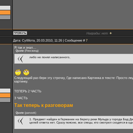
+
Награды:
нет
Дата: Суббота, 20.03.2010, 11:26 | Сообщение #
7
Я так и знал....
Quote
(
Ринсвинд
)
либо не понял написанного,
Следующий раз бери эту строчку, Где написано Картинка в тексте: Просто люд
картинку.
ТЕПЕРЬ 2 ЧАСТЬ
3 ЧАСТЬ
Так теперь к разговорам
Quote
(
parssek
)
1. Предмет найден в Германии на берегу реки Мульда у города Бад Дюб
целей ответа нет. Сразу поясню, все спецы, кто смотрел сходятся в од