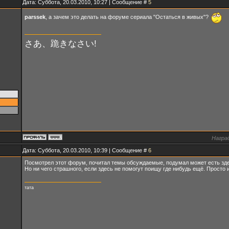
Дата: Суббота, 20.03.2010, 10:27 | Сообщение #
5
parssek
, а зачем это делать на форуме сериала "Остаться в живых"?
さあ、跪きなさい!
Награ
Дата: Суббота, 20.03.2010, 10:39 | Сообщение #
6
Посмотрел этот форум, почитал темы обсуждаемые, подумал может есть зде
Но ни чего страшного, если здесь не помогут поищу где нибудь ещё. Просто 
тата