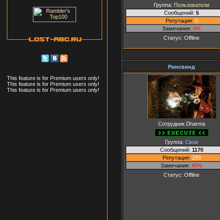
Группа:
Пользователи
Сообщений:
5
Репутация:
0
Замечания:
0%
Статус:
Offline
Ринсвинд
This feature is for Premium users only!
This feature is for Premium users only!
This feature is for Premium users only!
Сотрудник Dharma
Группа:
Свои
Сообщений:
1170
Репутация:
293
Замечания:
40%
Статус:
Offline