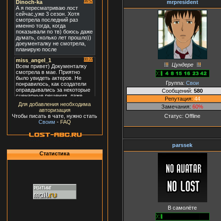
mrpresident
Цундере
Группа:
Свои
Сообщений:
580
Репутация:
44
Для добавления необходима
Замечания:
60%
авторизация
Статус:
Offline
Чтобы писать в чате, нужно стать
Своим
-
FAQ
parssek
Статистика
В самолёте