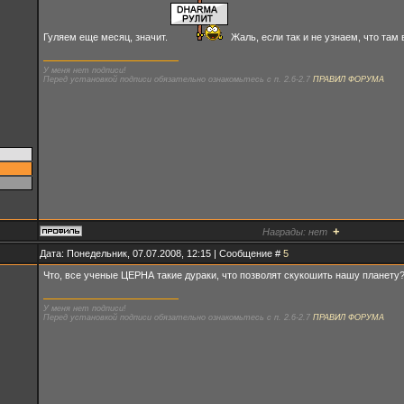
Гуляем еще месяц, значит.
Жаль, если так и не узнаем, что там 
У меня нет подписи!
Перед установкой подписи обязательно ознакомьтесь с п. 2.6-2.7
ПРАВИЛ ФОРУМА
+
Награды:
нет
Дата: Понедельник, 07.07.2008, 12:15 | Сообщение #
5
Что, все ученые ЦЕРНА такие дураки, что позволят скукошить нашу планету? 
У меня нет подписи!
Перед установкой подписи обязательно ознакомьтесь с п. 2.6-2.7
ПРАВИЛ ФОРУМА