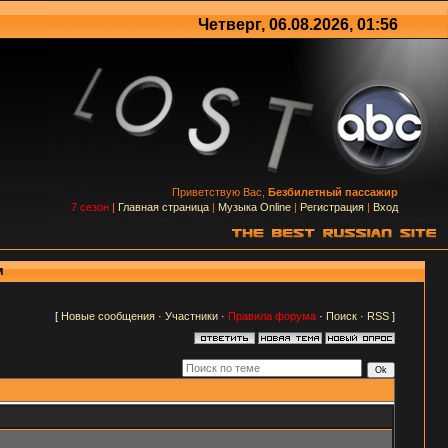
Четверг, 06.08.2026, 01:56
Приветствую Вас,
Безбилетный пассажир
7 сезон
|
Главная страница
|
Музыка Online
|
Регистрация
|
Вход
м
[
Новые сообщения
·
Участники
·
Правила форума
·
Поиск
·
RSS
]