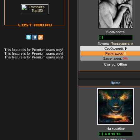
В самолёте
Группа:
Пользователи
Сообщений:
9
This feature is for Premium users only!
Репутация:
0
This feature is for Premium users only!
This feature is for Premium users only!
Замечания:
0%
Статус:
Offline
Rome
На корабле
Группа:
Свои