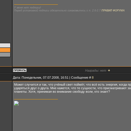
У меня нет подписи!
Перед установкой подписи обязательно ознакомьтесь с п. 2.6-2.7
ПРАВИЛ ФОРУМА
+
Награды:
нет
Дата: Понедельник, 07.07.2008, 16:51 | Сообщение #
8
Может случится и так, что учёный свет поймёт, что всё есть энергия, когда 
ударяться друг о друга. Мне кажется, что те сущности, что присматривают з
планеты. Хотя, принимая во внимание свободу воли, кто знает?