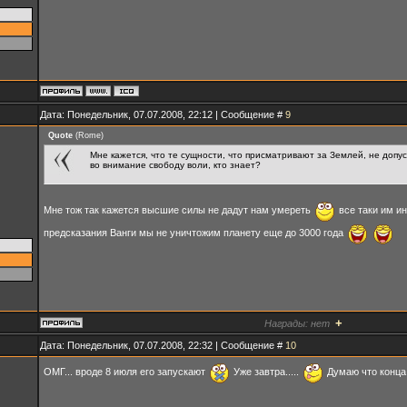
Дата: Понедельник, 07.07.2008, 22:12 | Сообщение #
9
Quote
(
Rome
)
Мне кажется, что те сущности, что присматривают за Землей, не допу
во внимание свободу воли, кто знает?
Мне тож так кажется высшие силы не дадут нам умереть
все таки им ин
предсказания Ванги мы не уничтожим планету еще до 3000 года
+
Награды:
нет
Дата: Понедельник, 07.07.2008, 22:32 | Сообщение #
10
ОМГ... вроде 8 июля его запускают
Уже завтра.....
Думаю что конца