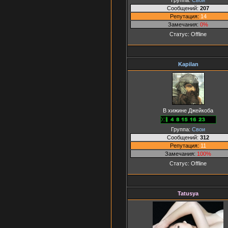
Сообщений:
207
Репутация:
14
Замечания:
0%
Статус:
Offline
Kapilan
В хижине Джейкоба
Группа:
Свои
Сообщений:
312
Репутация:
11
Замечания:
100%
Статус:
Offline
Tatusya