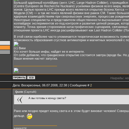
Большой адро́нный колла́́йдер (англ. LHC, Large Hadron Collider), строящи
(Centre Europeen de Recherche Nucleaire) усилиями физиков всего мира, яв
ионов. Целью проекта LHC прежде всего является открытие бозона Хиггса 
Модели (СМ) — а так же поиск явлений физики вне рамок СМ. Также большо
ядерным взаимодействиям при сверхвысоких энергиях, процессам рождения и
Некоторые специалисты и представители общественности высказывают опасе
коллайдере экспериментов из-под контроля и развития цепной реакции, кот
планету. Точка зрения сторонников катастрофических сценариев, связанных 
отношении проекта LHC иногда расшифровывают как Last Hadron Collider (П
В этой связи наиболее часто упоминается теоретическая возможность появл
возможность образования сгустков антиматерии и магнитных монополей с п
(с) Вики
Кто хочет больше инфы, найдет ее в интернете.
От себя добавлю, что грандиозное открытие состоится завтра (вроде бы. Но д
Ваши мнения насчет запуска.
Награды:
не
Дата: Воскресенье, 06.07.2008, 22:38 | Сообщение #
2
Quote
(
CaymaN
)
А вы готовы к концу света?
Рано или поздно придет конец света и в этом будет виноват человек! Совер
дельце.
NAMASTE