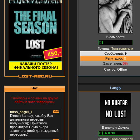
В самолёте
Группа:
Пользователи
Сообщений:
9
Репутация:
0
Замечания:
0%
Статус:
Offline
Langly
Чат
Спойлеры и ссылки на другие
сайты в чате запрещены
В плену у Других
Группа:
Пользователи