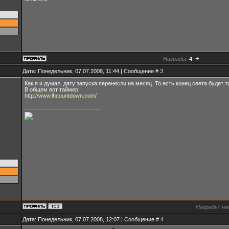
+
Награды:
4
Дата: Понедельник, 07.07.2008, 11:44 | Сообщение #
3
Как я и думал, дату запуска перенесли на месяц. То есть конец света будет то
В общем вот таймер:
http://www.lhcountdown.com/
Награды:
не
Дата: Понедельник, 07.07.2008, 12:07 | Сообщение #
4