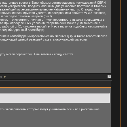
йся в настоящее время в Европейском центре ядерных исследований CERN
ляется ускорителем, предназначенным для ускорения протонов и тяжёлых
— важнейшей из экспериментально не найденных частиц Стандартной
е внимание планируется уделить исследованиям свойств W и Z-бозонов,
 распадов тяжёлых кварков (b и t).
ния, что имеется отличная от нуля вероятность выхода проводимых в
орая при определённых условиях теоретически может уничтожить всю
с работой LHC, изложена на сайте. Из-за наличия подобных настроений в
оследний Адронный Коллайдер).
ения в коллайдере микроскопических черных дыр, а также теоретическая
оследующей цепной реакцией захвата окружающей материи.
ату могли перенести). А вы готовы к концу света?
+
т
шать эксперименты которые могут уничтожить все и вся рискованное