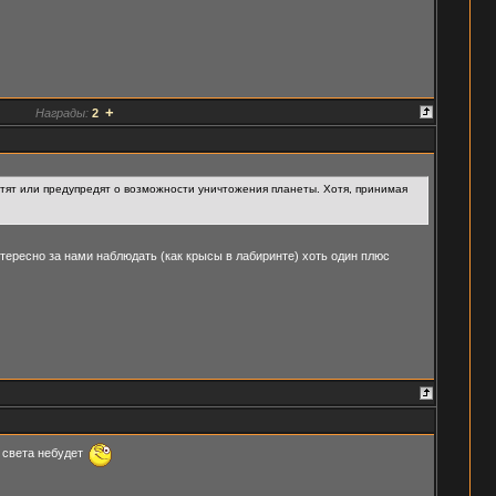
+
Награды:
2
стят или предупредят о возможности уничтожения планеты. Хотя, принимая
тересно за нами наблюдать (как крысы в лабиринте) хоть один плюс
 света небудет