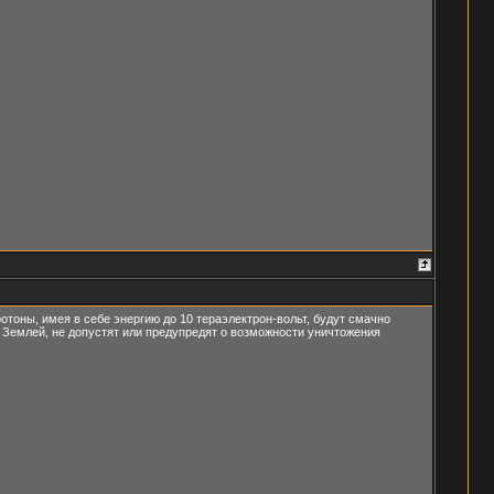
протоны, имея в себе энергию до 10 тераэлектрон-вольт, будут смачно
а Землей, не допустят или предупредят о возможности уничтожения