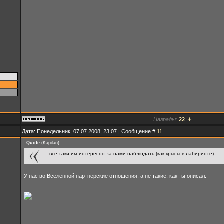
+
Награды:
22
Дата: Понедельник, 07.07.2008, 23:07 | Сообщение #
11
Quote
(
Kapilan
)
все таки им интересно за нами наблюдать (как крысы в лабиринте)
У нас во Вселенной партнёрские отношения, а не такие, как ты описал.