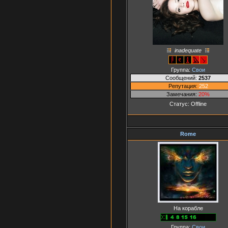
inadequate
Группа:
Свои
Сообщений:
2537
Репутация:
252
Замечания:
20%
Статус:
Offline
Rome
На корабле
Группа:
Свои