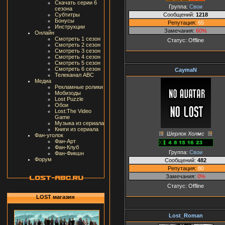
Скачать серии 6
Группа:
Свои
сезона
Сообщений:
1218
Субтитры
Бонусы
Репутация:
65
Инструкции
Замечания:
60%
Онлайн
Смотреть 1 сезон
Статус:
Offline
Смотреть 2 сезон
Смотреть 3 сезон
Смотреть 4 сезон
Смотреть 5 сезон
Смотреть 6 сезон
CaymaN
Телеканал ABC
Медиа
Рекламные ролики
Мобизоды
Lost Puzzle
Обои
Lost:The Video
Game
Музыка из сериала
Книги из сериала
Шерлок Холмс
Фан-уголок
Фан-Арт
Фан-Клуб
Группа:
Свои
Фан-Фикшн
Форум
Сообщений:
482
Репутация:
80
Замечания:
0%
Статус:
Offline
LOST магазин
Lost_Roman