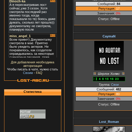
Сообщений:
84
Репутация:
17
Замечания:
0%
Статус:
Offline
CaymaN
Для добавления необходима
авторизация
Чтобы писать в чате, нужно стать
Своим
-
FAQ
Шерлок Холмс
Группа:
Свои
Сообщений:
482
Статистика
Репутация:
80
Замечания:
0%
Статус:
Offline
Lost_Roman