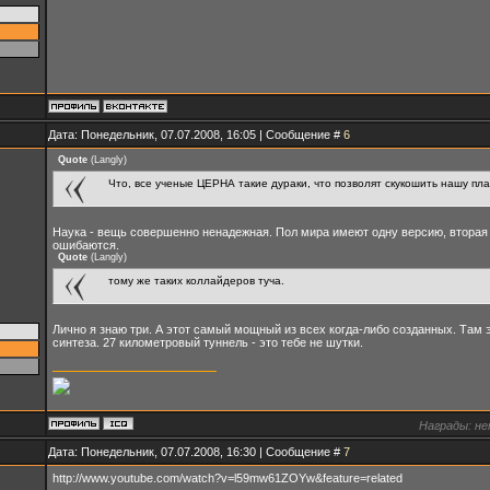
Дата: Понедельник, 07.07.2008, 16:05 | Сообщение #
6
Quote
(
Langly
)
Что, все ученые ЦЕРНА такие дураки, что позволят скукошить нашу пл
Наука - вещь совершенно ненадежная. Пол мира имеют одну версию, вторая 
ошибаются.
Quote
(
Langly
)
тому же таких коллайдеров туча.
Лично я знаю три. А этот самый мощный из всех когда-либо созданных. Там
синтеза. 27 километровый туннель - это тебе не шутки.
Награды:
не
Дата: Понедельник, 07.07.2008, 16:30 | Сообщение #
7
http://www.youtube.com/watch?v=l59mw61ZOYw&feature=related