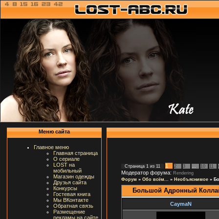
Меню сайта
Главное меню
Главная страница
О сериале
LOST на
1
Страница
1
из
11
2
3
…
10
11
мобильный
Модератор форума:
Rendering
Магазин одежды
Форум
»
Обо всём...
»
Необъяснимое
»
Б
Друзья сайта
Конкурсы
Большой Адронный Колла
Гостевая книга
Мы ВКонтакте
CaymaN
Обратная связь
Размещение
рекламы на сайте