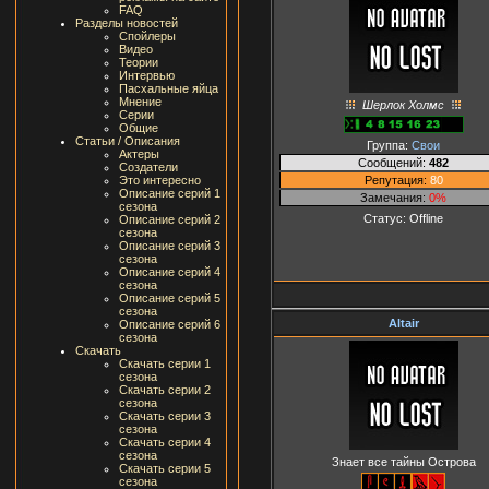
FAQ
Разделы новостей
Спойлеры
Видео
Теории
Интервью
Пасхальные яйца
Мнение
Шерлок Холмс
Серии
Общие
Статьи / Описания
Группа:
Свои
Актеры
Сообщений:
482
Создатели
Репутация:
80
Это интересно
Описание серий 1
Замечания:
0%
сезона
Статус:
Offline
Описание серий 2
сезона
Описание серий 3
сезона
Описание серий 4
сезона
Описание серий 5
сезона
Altair
Описание серий 6
сезона
Скачать
Скачать серии 1
сезона
Скачать серии 2
сезона
Скачать серии 3
сезона
Скачать серии 4
сезона
Знает все тайны Острова
Скачать серии 5
сезона