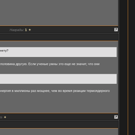
+
Награды:
1
анету?
половина другую. Если ученые умны это еще не значит, что они
 энергия в миллионы раз мощнее, чем во время реакции термоядерного
+
т