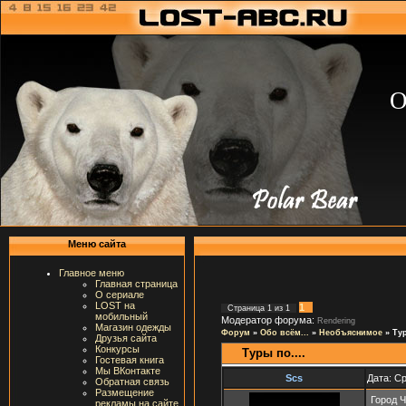
О
Меню сайта
Главное меню
Главная страница
О сериале
LOST на
1
Страница
1
из
1
мобильный
Модератор форума:
Rendering
Магазин одежды
Форум
»
Обо всём...
»
Необъяснимое
»
Тур
Друзья сайта
Конкурсы
Туры по....
Гостевая книга
Мы ВКонтакте
Scs
Дата: Ср
Обратная связь
Размещение
Город Ч
рекламы на сайте