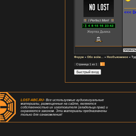
<<< D
I Perfect Men!
Жертва Дымка
Форум
»
Обо всём...
»
Необъяснимое
»
Тур
1
Страница
1
из
1
LOST-ABC.RU
- Все используемые аудиовизуальные
материалы, размещенные на сайте, являются
собственностью их изготовителя (владельца прав) и
охраняются законом. Эти материалы предназначены
только для ознакомления!