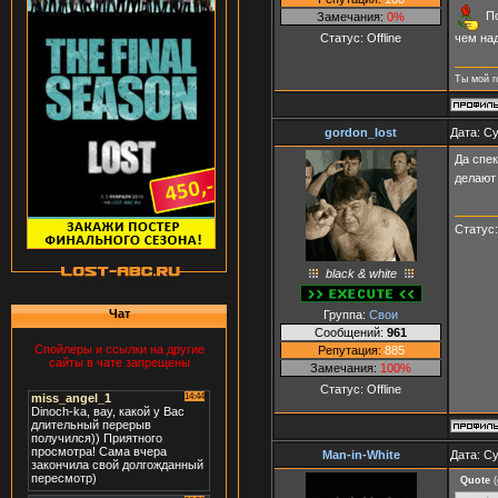
По
Замечания:
0%
Статус:
Offline
чем над
Ты мой г
gordon_lost
Дата: Су
Да спек
делают
Статус
black & white
Чат
Группа:
Свои
Сообщений:
961
Спойлеры и ссылки на другие
Репутация:
885
сайты в чате запрещены
Замечания:
100%
Статус:
Offline
Man-in-White
Дата: Су
Quote
(