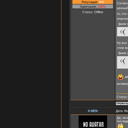
Репутация:
885
Соглас
Замечания:
100%
ценный
Статус:
Offline
то, что
опасно
Quote
(
Ну все 
этом м
Quote
(
да
активно
Статус
X-MEN
Дата: Во
Да, эк
последн