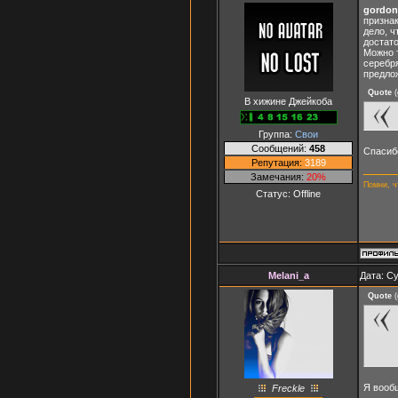
gordon
признак
дело, ч
достато
Можно т
серебря
предло
Quote
(
В хижине Джейкоба
Группа:
Свои
Сообщений:
458
Спасибо
Репутация:
3189
Замечания:
20%
Помни, ч
Статус:
Offline
Melani_a
Дата: Су
Quote
(
Я вообщ
Freckle