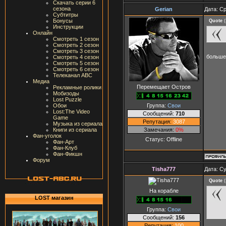
Скачать серии 6
сезона
Gerian
Дата: Ср
Субтитры
Бонусы
Quote
(
Инструкции
Онлайн
Смотреть 1 сезон
Смотреть 2 сезон
Смотреть 3 сезон
больше
Смотреть 4 сезон
Смотреть 5 сезон
Смотреть 6 сезон
Телеканал ABC
Медиа
Перемещает Остров
Рекламные ролики
Мобизоды
Lost Puzzle
Группа:
Свои
Обои
Lost:The Video
Сообщений:
710
Game
Репутация:
3087
Музыка из сериала
Замечания:
0%
Книги из сериала
Фан-уголок
Статус:
Offline
Фан-Арт
Фан-Клуб
Фан-Фикшн
Форум
Tisha777
Дата: Су
Quote
(
На корабле
LOST магазин
Группа:
Свои
Сообщений:
156
Репутация:
100