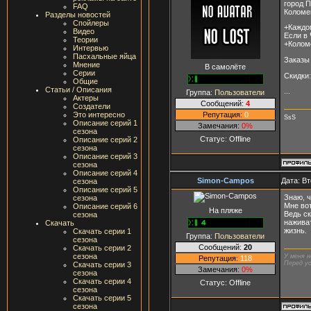
город П
FAQ
Коломен
Разделы новостей
Спойлеры
+Каждо
Видео
Если в
Теории
+Колом
Интервью
Пасхальные яйца
Заказы
Мнение
В самолёте
Серии
Скидки:
Общие
Статьи / Описания
...
Группа:
Пользователи
Актеры
Сообщений:
4
Создатели
Репутация:
0
Это интересно
SsS
Описание серий 1
Замечания:
0%
сезона
Статус:
Offline
Описание серий 2
сезона
Описание серий 3
сезона
Описание серий 4
Simon-Campos
Дата: Вт
сезона
Описание серий 5
Знаю, ч
сезона
Мне вот
Описание серий 6
На пляже
Ведь с
сезона
наживат
Скачать
жизнь.
Скачать серии 1
Группа:
Пользователи
сезона
Сообщений:
20
Скачать серии 2
сезона
У меня н
Репутация:
118
Перед ус
Скачать серии 3
Замечания:
0%
сезона
Скачать серии 4
Статус:
Offline
сезона
Скачать серии 5
сезона