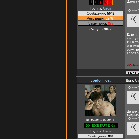
Даже см
Группа:
Свои
Quote
(
Сообщений:
5942
Репутация:
32767
Замечания:
0%
Статус:
Offline
Кстати,
скот у 
И на те
А помни
зону, т
через а
Melou
♥
gordon_lost
Дата: Су
Quote
(
Да для 
видимо
Quote
(
black & white
Группа:
Свои
Сообщений:
961