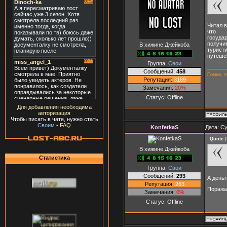
Читал в
что
государ
получит
В хижине Джейкоба
туристи
путешес
Группа:
Свои
Сообщений:
458
Помни, ч
Репутация:
3189
Замечания:
20%
Статус:
Offline
Для добавления необходима
авторизация
Чтобы писать в чате, нужно стать
Своим
-
FAQ
KonfetkaS
Дата: Су
Quote
(
В хижине Джейкоба
Статистика
Группа:
Свои
Сообщений:
293
А деньг
Репутация:
263
Поража
Замечания:
0%
Статус:
Offline