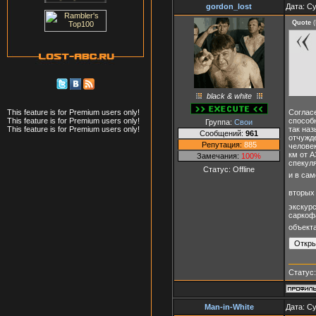
gordon_lost
Дата: Су
Quote
(
black & white
Согласе
This feature is for Premium users only!
способ
This feature is for Premium users only!
Группа:
Свои
так наз
This feature is for Premium users only!
Сообщений:
961
отчужде
Репутация:
885
человек
км от А
Замечания:
100%
спекул
Статус:
Offline
и в са
вторых
экскур
саркофа
объект
Статус
Man-in-White
Дата: Су