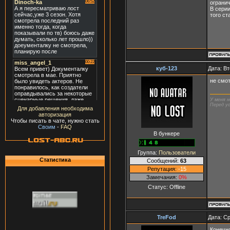
огранич
В серии
того с
куб-123
Дата: Вт
не смо
У меня н
Перед ус
Для добавления необходима
авторизация
Чтобы писать в чате, нужно стать
Своим
-
FAQ
В бункере
Группа:
Пользователи
Статистика
Сообщений:
63
Репутация:
-15
Замечания:
0%
Статус:
Offline
TreFod
Дата: Ср
Конечно