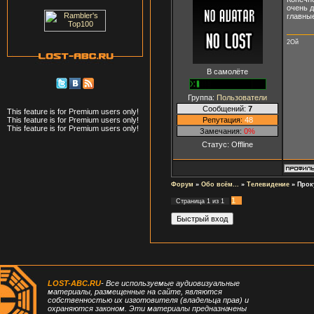
очень д
главные
2Ой
В самолёте
Группа:
Пользователи
Сообщений:
7
This feature is for Premium users only!
Репутация:
48
This feature is for Premium users only!
This feature is for Premium users only!
Замечания:
0%
Статус:
Offline
Форум
»
Обо всём...
»
Телевидение
»
Прок
1
Страница
1
из
1
LOST-ABC.RU
- Все используемые аудиовизуальные
материалы, размещенные на сайте, являются
собственностью их изготовителя (владельца прав) и
охраняются законом. Эти материалы предназначены