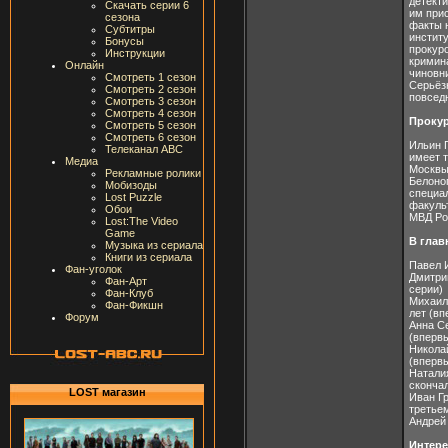
детект
Скачать серии 6
им при
сезона
факты 
Субтитры
институ
Бонусы
прокур
Инструкции
кримина
Онлайн
чиновни
Смотреть 1 сезон
Серьёз
Смотреть 2 сезон
повседн
Смотреть 3 сезон
Смотреть 4 сезон
Проку
Смотреть 5 сезон
Смотреть 6 сезон
Ильин 
Телеканал ABC
имеет 
Медиа
Москвы
Рекламные ролики
Белоно
Мобизоды
специа
Lost Puzzle
факуль
Обои
МВД Ро
Lost:The Video
Game
В глав
Музыка из сериала
Книги из сериала
Павел 
Фан-уголок
Дмитри
Фан-Арт
серии)
Фан-Клуб
Михаил
Фан-Фикшн
лет (вп
Форум
Анна С
(впервы
Никола
(впервы
Наталия
скончал
LOST магазин
Иван Г
третье
Андрей
Интер