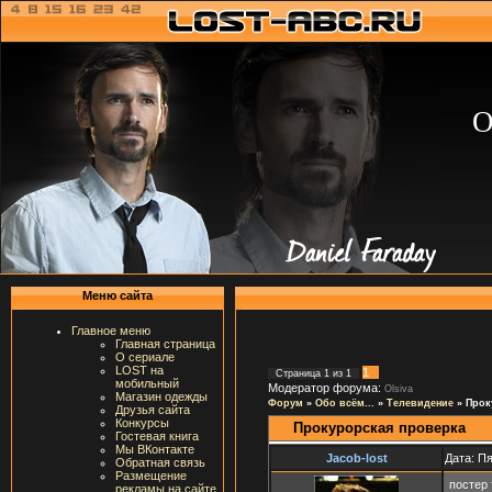
О
Меню сайта
Главное меню
Главная страница
О сериале
LOST на
1
Страница
1
из
1
мобильный
Модератор форума:
Olsiva
Магазин одежды
Форум
»
Обо всём...
»
Телевидение
»
Прок
Друзья сайта
Конкурсы
Прокурорская проверка
Гостевая книга
Мы ВКонтакте
Jacob-lost
Дата: Пя
Обратная связь
Размещение
постер
рекламы на сайте