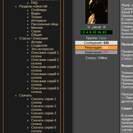
FAQ
Жанр: 
Разделы новостей
Сценар
Спойлеры
Юрий Р
Видео
Произв
Теории
В глав
Интервью
Композ
Пасхальные яйца
Страна
Jacob
Мнение
Язык: 
Серии
Количес
Общие
Количес
Группа:
Свои
Статьи / Описания
Актеры
Сообщений:
430
Произ
Создатели
Репутация:
388
Это интересно
Продюс
Замечания:
0%
Описание серий 1
Продол
сезона
Статус:
Offline
Статус:
Описание серий 2
сезона
Вещан
Описание серий 3
сезона
Телека
Описание серий 4
Формат
сезона
Период 
Описание серий 5
Премье
сезона
Повтор
Описание серий 6
сезона
Прокур
Скачать
— Павл
Скачать серии 1
детекти
сезона
Скачать серии 2
Сюжет
сезона
Скачать серии 3
В осно
сезона
юридич
Скачать серии 4
провер
сезона
коммер
Скачать серии 5
случае
сезона