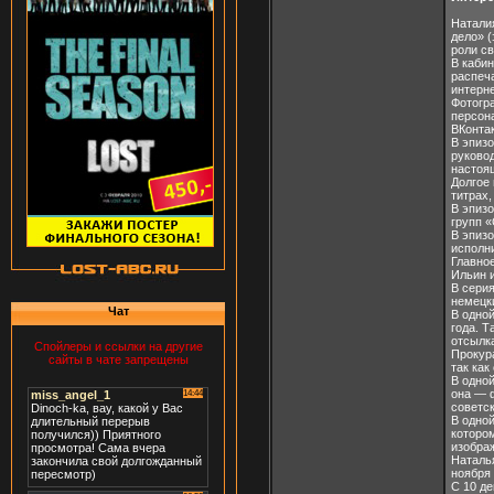
Натали
дело» 
роли с
В каби
распеч
интерне
Фотогр
персон
ВКонтак
В эпизо
руковод
настоя
Долгое 
титрах
В эпизо
групп 
В эпизо
исполн
Главно
Ильин 
В сери
немецк
Чат
В одной
года. 
отсылка
Спойлеры и ссылки на другие
Прокур
сайты в чате запрещены
так как
В одной
она — 
советс
В одной
котором
изобра
Наталь
ноября 
С 10 де