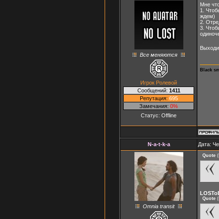
Мне чт
1. Чтоб
ждем)
2. Отр
3. Чтоб
одиноч
Выходит
Все меняются
Black s
Игрок Ролевой
Сообщений:
1411
Репутация:
695
Замечания:
0%
Статус:
Offline
N-a-t-k-a
Дата: Че
Quote
(
LOSTo
Quote
(
Omnia transit