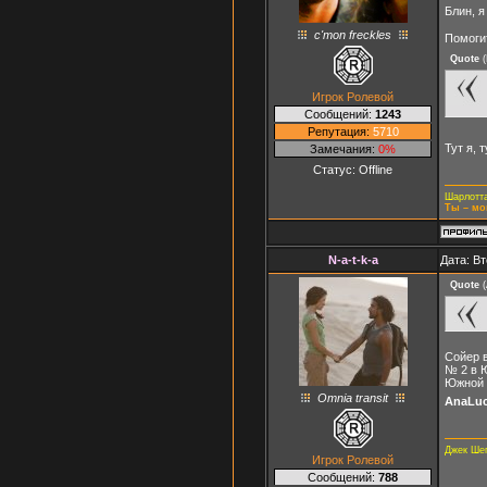
Блин, 
c'mon freckles
Помоги
Quote
(
Игрок Ролевой
Сообщений:
1243
Репутация:
5710
Тут я, 
Замечания:
0%
Статус:
Offline
Шарлотта
Ты – мо
N-a-t-k-a
Дата: Вт
Quote
(
Сойер в
№ 2 в Ю
Южной 
Omnia transit
AnaLuc
Джек Ше
Игрок Ролевой
Сообщений:
788