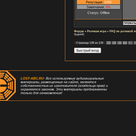
Репутация:
1330
Замечания:
0%
Статус:
Offline
Форум
»
Ролевая игра
»
FAQ по ролевой и
будней)
Страница
138
из
139
«
1
2
…
136
1
LOST-ABC.RU
- Все используемые аудиовизуальные
материалы, размещенные на сайте, являются
собственностью их изготовителя (владельца прав) и
охраняются законом. Эти материалы предназначены
только для ознакомления!