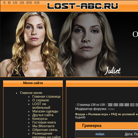
О
Меню сайта
Главное меню
Главная страница
О сериале
LOST на
Страница
138
из
139
«
1
2
…
136
1
мобильный
Модератор форума:
milan
Магазин одежды
Форум
»
Ролевая игра
»
FAQ по ролевой и
Друзья сайта
будней)
Конкурсы
Гостевая книга
Гримерка
Мы ВКонтакте
Обратная связь
Размещение
milan
Дата: П
рекламы на сайте