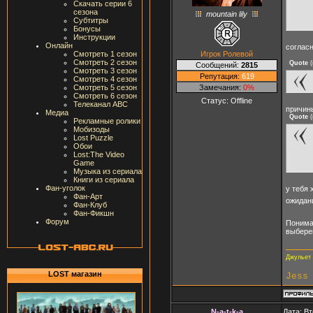
Скачать серии 6
сезона
mountain lily
Субтитры
Бонусы
Инструкции
Онлайн
соглас
Игрок Ролевой
Смотреть 1 сезон
Смотреть 2 сезон
Quote
(
Сообщений:
2815
Смотреть 3 сезон
Репутация:
619
Смотреть 4 сезон
Замечания:
0%
Смотреть 5 сезон
Смотреть 6 сезон
Статус:
Offline
Телеканал ABC
причины
Медиа
Quote
(
Рекламные ролики
Мобизоды
Lost Puzzle
Обои
Lost:The Video
Game
Музыка из сериала
Книги из сериала
Фан-уголок
у тебя 
Фан-Арт
ожидан
Фан-Клуб
Фан-Фикшн
Форум
Понима
выбере
Джульет 
LOST магазин
Jess
N-a-t-k-a
Дата: Вт