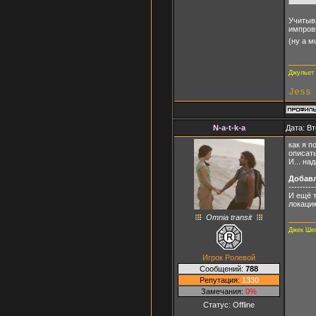
Учитыва
импров
(ну а м
Джульет 
Jess
N-a-t-k-a
Дата: Вт
как я п
описать
И... на
Добав
---------
И ещё т
локаци
Omnia transit
Джек Ше
Игрок Ролевой
Сообщений:
788
Репутация:
1330
Замечания:
0%
Статус:
Offline