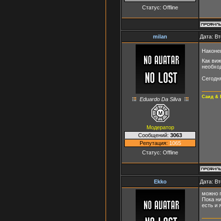
Статус:
Offline
milan
Дата: Вт
Наконец
Как виж
необхо
Сегодня
Саид & 
Eduardo Da Silva
Модератор
Сообщений:
3063
Репутация:
1065
Статус:
Offline
Ekko
Дата: Вт
можно 
Пока ни
есть и 