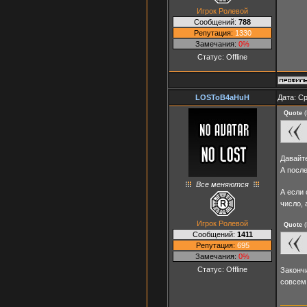
Игрок Ролевой
Сообщений:
788
Репутация:
1330
Замечания:
0%
Статус:
Offline
LOSToB4aHuH
Дата: Ср
Quote
(
Давайте
А после
Все меняются
А если 
число, 
Игрок Ролевой
Quote
(
Сообщений:
1411
Репутация:
695
Замечания:
0%
Статус:
Offline
Закончи
совсем 