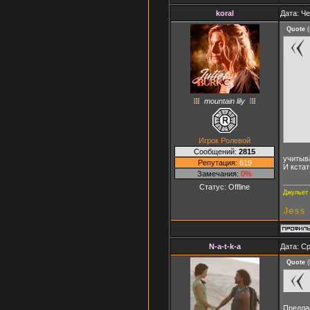
koral
Дата: Че
Quote
(
mountain lily
Игрок Ролевой
Сообщений:
2815
учитыва
Репутация:
619
И кста
Замечания:
0%
Статус:
Offline
Джульет 
Jess
N-a-t-k-a
Дата: Ср
Quote
(
Предлаг