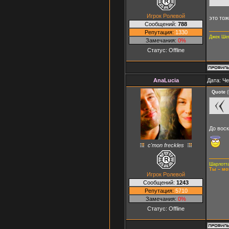
Игрок Ролевой
это тож
Сообщений:
788
Репутация:
1330
Джек Ше
Замечания:
0%
Статус:
Offline
AnaLucia
Дата: Че
Quote
(
До вос
c'mon freckles
Шарлотта
Ты – мо
Игрок Ролевой
Сообщений:
1243
Репутация:
5710
Замечания:
0%
Статус:
Offline