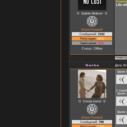
Бенджами
Life w
Suliette Believer
Игрок Ролевой
Сообщений:
3192
Репутация:
3876
Замечания:
20%
Статус:
Offline
N-a-t-k-a
Дата: Вт
Quote
(
C кораб
Quote
(
Omnia transit
Quote
(
Игрок Ролевой
Сообщений:
788
Репутация:
1330