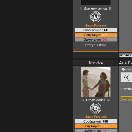
Все меняются
Игрок Ролевой
Сообщений:
1411
Репутация:
695
Замечания:
0%
Статус:
Offline
N-a-t-k-a
Дата: П
Quote
(
отлично
Omnia transit
Джек Ше
Игрок Ролевой
Сообщений:
788
Репутация:
1330
Замечания:
0%