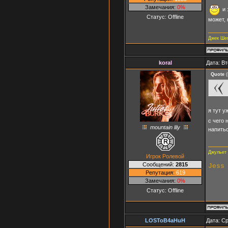
Замечания:
0%
и 
Статус:
Offline
может, 
Джек Ше
koral
Дата: Вт
Quote
(
я тут у
с чего 
mountain lily
напить
Джульет 
Игрок Ролевой
Сообщений:
2815
Jess
Репутация:
619
Замечания:
0%
Статус:
Offline
LOSToB4aHuH
Дата: Ср