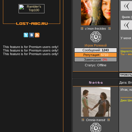
Quote
(
c'mon freckles
У меня
Игрок Ролевой
This feature is for Premium users only!
Сообщений:
1243
This feature is for Premium users only!
Шарлотта
This feature is for Premium users only!
Ты – мо
Репутация:
5710
Замечания:
0%
Статус:
Offline
N-a-t-k-a
Дата: Вт
Итак, н
Джек Ше
Omnia transit