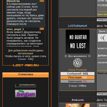
Всем пр
РОЛЕВ
Джек Ше
LOSToB4aHuH
Дата: Че
Quote
(
можете
Для добавления необходима
авторизация
Добав
Все меняются
Чтобы писать в чате, нужно стать
---------
Своим
-
FAQ
неужел
Игрок Ролевой
Black s
Сообщений:
1411
Статистика
Репутация:
695
Замечания:
0%
Статус:
Offline
AnaLucia
Дата: Су
Quote
(