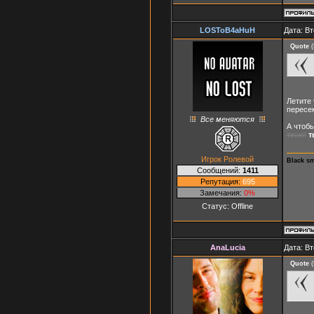
LOSToB4aHuH
Дата: Вт
Quote
(
Летите 
пересек
Все меняются
А чтоб
твою!
т
Игрок Ролевой
Black s
Сообщений:
1411
Репутация:
695
Замечания:
0%
Статус:
Offline
AnaLucia
Дата: Вт
Quote
(