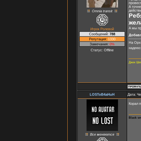
провест
А точне
действи
Omnia transit
Реб
жел
А мы п
Игрок Ролевой
Сообщений:
788
Добав
---------
Репутация:
1330
На Орх
Замечания:
0%
надеюс
Статус:
Offline
Джек Ше
LOSToB4aHuH
Дата: Че
Корал п
Black s
Все меняются