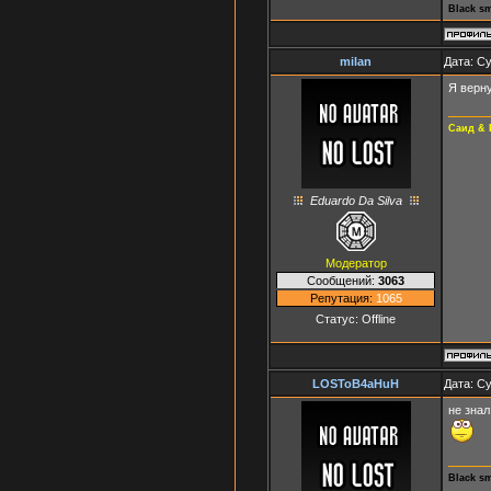
Black s
milan
Дата: Су
Я верну
Саид & 
Eduardo Da Silva
Модератор
Сообщений:
3063
Репутация:
1065
Статус:
Offline
LOSToB4aHuH
Дата: Су
не знал
Black s