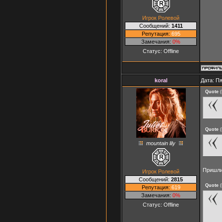
Игрок Ролевой
Сообщений:
1411
Репутация:
695
Замечания:
0%
Статус:
Offline
koral
Дата: Пя
Quote
(
Quote
(
mountain lily
Пришли
Игрок Ролевой
Сообщений:
2815
Quote
(
Репутация:
619
Замечания:
0%
Статус:
Offline