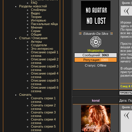
FAQ
Quote
(
Разделы новостей
Спойлеры
Видео
Теории
Интервью
Игроки 
Пасхальные яйца
здесь о
Мнение
По про
Серии
все же 
Eduardo Da Silva
Общие
происх
Статьи / Описания
Актеры
Просто 
Создатели
вешая о
Это интересно
Модератор
все рас
Описание серий 1
мои пер
Сообщений:
3063
сезона
это бол
Описание серий 2
Репутация:
1065
ничего 
сезона
Статус:
Offline
Описание серий 3
В обще
сезона
присту
Описание серий 4
развити
сезона
Описание серий 5
сезона
Саид & 
Описание серий 6
сезона
Скачать
Скачать серии 1
koral
Дата: П
сезона
Скачать серии 2
Quote
(
сезона
Скачать серии 3
сезона
Скачать серии 4
сезона
Скачать серии 5
сезона