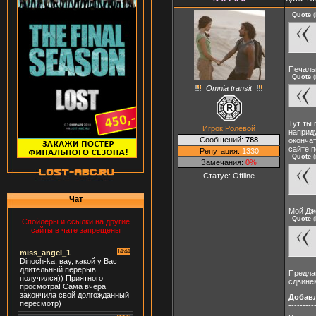
Quote
(
Печальн
Quote
(
Omnia transit
Тут ты 
Игрок Ролевой
наприду
Сообщений:
788
окончат
сайте п
Репутация:
1330
Quote
(
Замечания:
0%
Статус:
Offline
Чат
Мой Дже
Quote
(
Спойлеры и ссылки на другие
сайты в чате запрещены
Предлаг
сдвине
Добав
---------