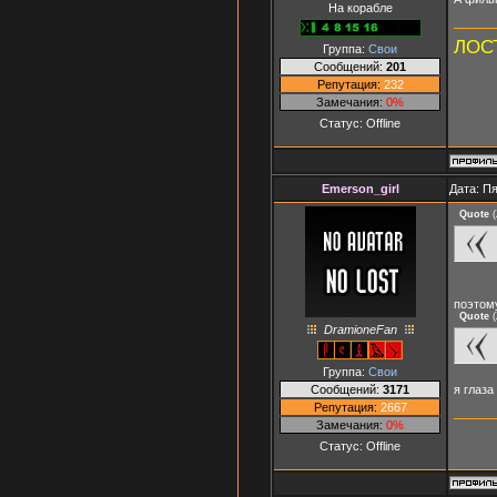
На корабле
ЛОСТ
Группа:
Свои
Сообщений:
201
Репутация:
232
Замечания:
0%
Статус:
Offline
Emerson_girl
Дата: Пя
Quote
(
поэтому
Quote
(
DramioneFan
Группа:
Свои
Сообщений:
3171
я глаза
Репутация:
2667
Замечания:
0%
Статус:
Offline