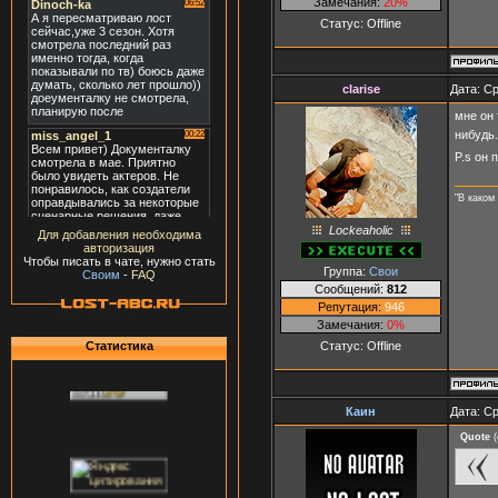
Замечания:
20%
Статус:
Offline
clarise
Дата: Ср
мне он 
нибудь.
P.s он 
"В каком
Lockeaholic
Для добавления необходима
авторизация
Чтобы писать в чате, нужно стать
Группа:
Свои
Своим
-
FAQ
Сообщений:
812
Репутация:
946
Замечания:
0%
Статус:
Offline
Статистика
Каин
Дата: Ср
Quote
(