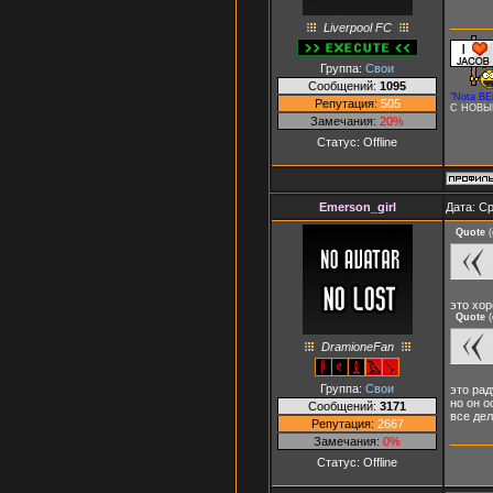
Liverpool FC
Группа:
Свои
Сообщений:
1095
"Nota BE
Репутация:
505
С НОВЫ
Замечания:
20%
Статус:
Offline
Emerson_girl
Дата: Ср
Quote
(
это хор
Quote
(
DramioneFan
Группа:
Свои
это рад
но он о
Сообщений:
3171
все дел
Репутация:
2667
Замечания:
0%
Статус:
Offline