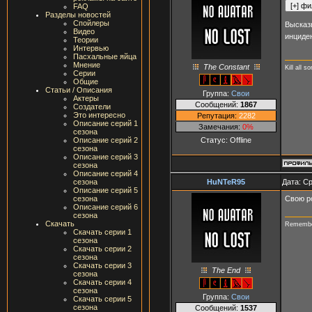
FAQ
Разделы новостей
Спойлеры
Высказ
Видео
инциде
Теории
Интервью
Пасхальные яйца
Мнение
The Constant
Kill all s
Серии
Общие
Статьи / Описания
Группа:
Свои
Актеры
Сообщений:
1867
Создатели
Это интересно
Репутация:
2282
Описание серий 1
Замечания:
0%
сезона
Статус:
Offline
Описание серий 2
сезона
Описание серий 3
сезона
Описание серий 4
HuNTeR95
Дата: Ср
сезона
Описание серий 5
Свою р
сезона
Описание серий 6
сезона
Скачать
Rememb
Скачать серии 1
сезона
Скачать серии 2
сезона
Скачать серии 3
The End
сезона
Скачать серии 4
сезона
Группа:
Свои
Скачать серии 5
сезона
Сообщений:
1537