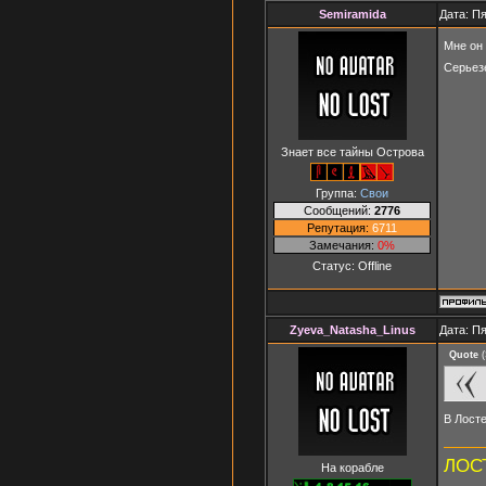
Semiramida
Дата: Пя
Мне он
Серьез
Знает все тайны Острова
Группа:
Свои
Сообщений:
2776
Репутация:
6711
Замечания:
0%
Статус:
Offline
Zyeva_Natasha_Linus
Дата: Пя
Quote
(
В Лост
ЛОСТ
На корабле