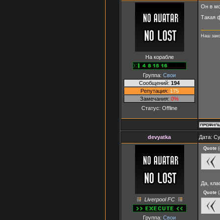
Он в мо
Такая ф
Наш зак
На корабле
Группа:
Свои
Сообщений:
194
Репутация:
175
Замечания:
0%
Статус:
Offline
devyatka
Дата: Су
Quote
(
Да, кл
Quote
(
Liverpool FC
Группа:
Свои