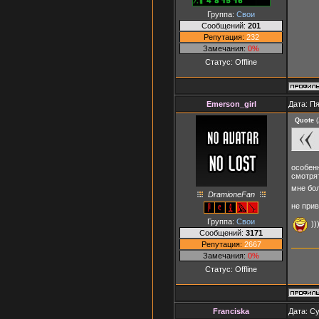
Группа:
Свои
Сообщений:
201
Репутация:
232
Замечания:
0%
Статус:
Offline
Emerson_girl
Дата: Пя
Quote
(
особенн
смотрят
мне бол
DramioneFan
не прив
Группа:
Свои
))
Сообщений:
3171
Репутация:
2667
Замечания:
0%
Статус:
Offline
Franciska
Дата: Су