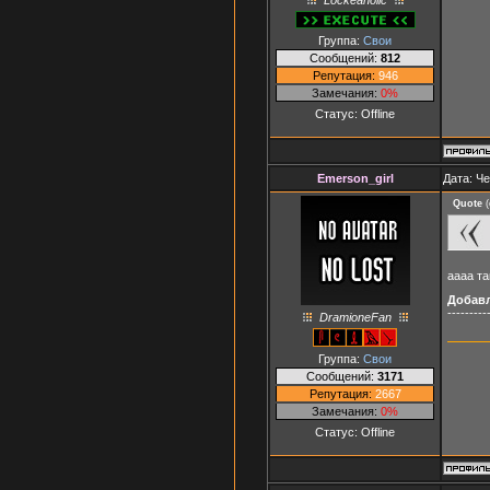
Группа:
Свои
Сообщений:
812
Репутация:
946
Замечания:
0%
Статус:
Offline
Emerson_girl
Дата: Че
Quote
(
аааа та
Добав
---------
DramioneFan
Группа:
Свои
Сообщений:
3171
Репутация:
2667
Замечания:
0%
Статус:
Offline