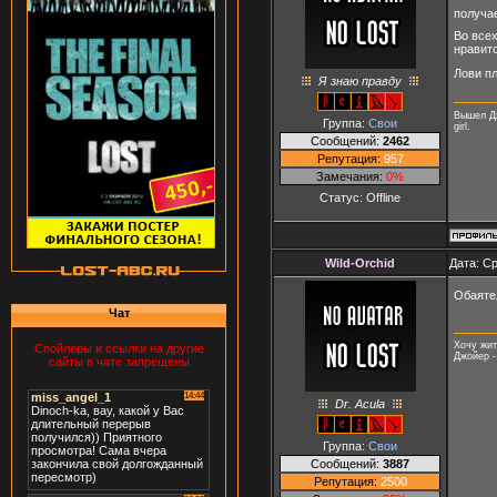
получа
Во всех
нравитс
Лови п
Я знаю правду
Вышел Дж
Группа:
Свои
girl.
Сообщений:
2462
Репутация:
957
Замечания:
0%
Статус:
Offline
Wild-Orchid
Дата: Ср
Обаяте
Чат
Хочу жит
Спойлеры и ссылки на другие
Джойер -
сайты в чате запрещены
Dr. Acula
Группа:
Свои
Сообщений:
3887
Репутация:
2500