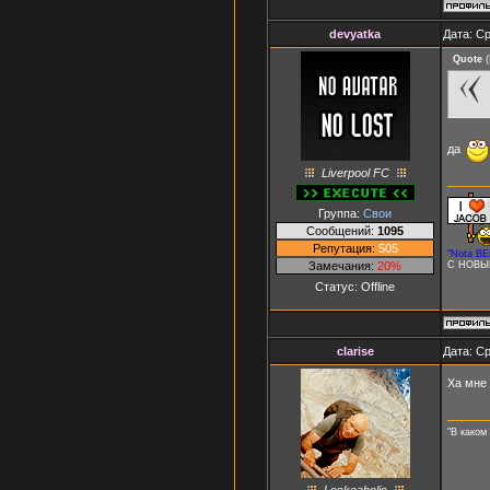
devyatka
Дата: Ср
Quote
(
да
Liverpool FC
Группа:
Свои
Сообщений:
1095
Репутация:
505
"Nota BE
Замечания:
20%
С НОВЫ
Статус:
Offline
clarise
Дата: Ср
Ха мне
"В каком
Lockeaholic