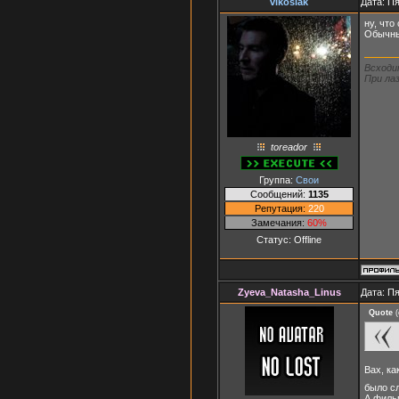
vikoslak
Дата: Пя
ну, что
Обычны
Всходи
При лаз
toreador
Группа:
Свои
Сообщений:
1135
Репутация:
220
Замечания:
60%
Статус:
Offline
Zyeva_Natasha_Linus
Дата: Пя
Quote
(
Вах, ка
было с
А филь