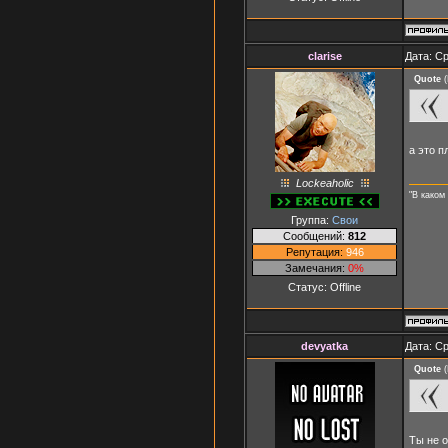
clarise
Дата: Ср
Quote
(
а это п
Lockeaholic
"В каком
Группа:
Свои
Сообщений:
812
Репутация:
946
Замечания:
0%
Статус:
Offline
devyatka
Дата: Ср
Quote
(
Ты не 