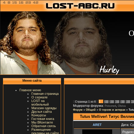
О
Меню сайта
Главное меню
Главная страница
О сериале
LOST на
1
Страница
1
из
6
2
3
4
5
6
»
мобильный
Модератор форума:
,
Poisoned
Olsiva
Магазин одежды
Форум
»
Общий
»
О героях и актерах
»
Tut
Друзья сайта
Конкурсы
Tutus Welliver\ Титус Велли
Гостевая книга
Мы ВКонтакте
ARET
Дата: Ср
Обратная связь
Размещение
Родился
рекламы на сайте