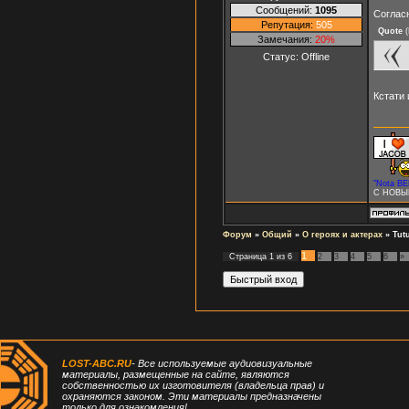
Сообщений:
1095
Соглас
Репутация:
505
Quote
(
Замечания:
20%
Статус:
Offline
Кстати 
"Nota BE
С НОВЫ
Форум
»
Общий
»
О героях и актерах
»
Tut
1
Страница
1
из
6
2
3
4
5
6
»
LOST-ABC.RU
- Все используемые аудиовизуальные
материалы, размещенные на сайте, являются
собственностью их изготовителя (владельца прав) и
охраняются законом. Эти материалы предназначены
только для ознакомления!