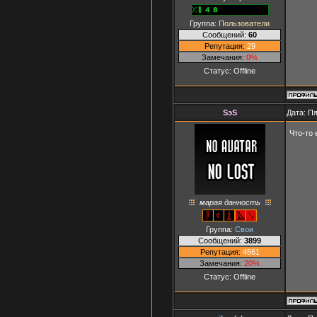
Группа:
Пользователи
Сообщений:
60
Репутация:
29
Замечания:
0%
Статус:
Offline
SэS
Дата: Пя
Что-то
марая данность
Группа:
Свои
Сообщений:
3899
Репутация:
4561
Замечания:
20%
Статус:
Offline