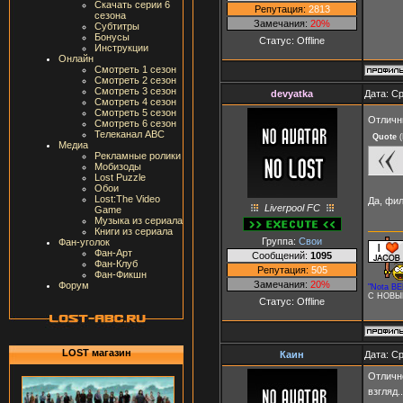
Скачать серии 6
Репутация:
2813
сезона
Замечания:
20%
Субтитры
Бонусы
Статус:
Offline
Инструкции
Онлайн
Смотреть 1 сезон
Смотреть 2 сезон
Смотреть 3 сезон
devyatka
Дата: Ср
Смотреть 4 сезон
Смотреть 5 сезон
Отличн
Смотреть 6 сезон
Телеканал ABC
Quote
(
Медиа
Рекламные ролики
Мобизоды
Lost Puzzle
Обои
Lost:The Video
Да, фи
Liverpool FC
Game
Музыка из сериала
Книги из сериала
Группа:
Свои
Фан-уголок
Фан-Арт
Сообщений:
1095
Фан-Клуб
Репутация:
505
Фан-Фикшн
Замечания:
20%
Форум
"Nota BE
С НОВЫ
Статус:
Offline
LOST магазин
Каин
Дата: Ср
Отлично
взгляд.