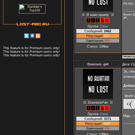
Ну вот
Я знаю правду
Вышел Дж
girl.
Группа:
Свои
Сообщений:
2462
Репутация:
957
Замечания:
0%
Статус:
Offline
This feature is for Premium users only!
This feature is for Premium users only!
This feature is for Premium users only!
Emerson_girl
Дата: Ср
Эх, опе
отлично
Добав
---------
Quote
(
DramioneFan
Группа:
Свои
Мда....
Сообщений:
3171
Репутация:
2667
Замечания:
0%
Статус:
Offline