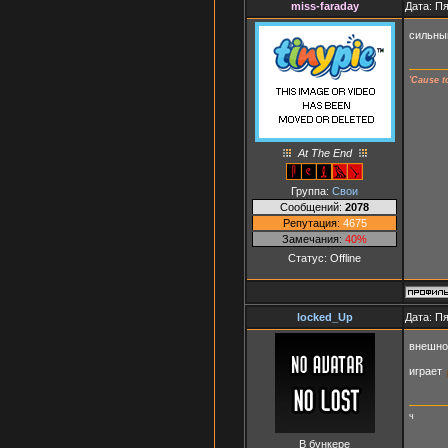
miss-faraday
Дата: Пя
сильны
'Cause t
At The End
Группа:
Свои
Сообщений:
2078
Репутация:
4675
Замечания:
40%
Статус:
Offline
locked_Up
Дата: Пя
внешно
играет
ч
В бункере