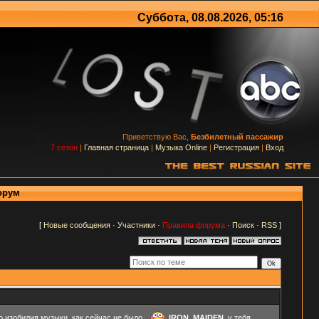
Суббота, 08.08.2026, 05:16
Приветствую Вас,
Безбилетный пассажир
7 сезон
|
Главная страница
|
Музыка Online
|
Регистрация
|
Вход
орум
[
Новые сообщения
·
Участники
·
Правила форума
·
Поиск
·
RSS
]
о изобилия музыки, как сейчас не было..
IRON_MAIDEN
, у тебя