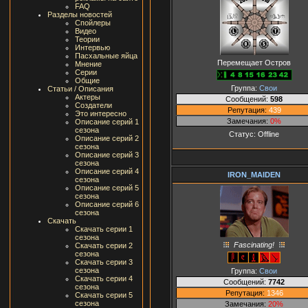
FAQ
Разделы новостей
Спойлеры
Видео
Теории
Интервью
Пасхальные яйца
Перемещает Остров
Мнение
Серии
Общие
Группа:
Свои
Статьи / Описания
Актеры
Сообщений:
598
Создатели
Репутация:
439
Это интересно
Замечания:
0%
Описание серий 1
сезона
Статус:
Offline
Описание серий 2
сезона
Описание серий 3
сезона
Описание серий 4
IRON_MAIDEN
сезона
Описание серий 5
сезона
Описание серий 6
сезона
Скачать
Скачать серии 1
сезона
Fascinating!
Скачать серии 2
сезона
Скачать серии 3
сезона
Группа:
Свои
Скачать серии 4
Сообщений:
7742
сезона
Репутация:
1346
Скачать серии 5
сезона
Замечания:
20%