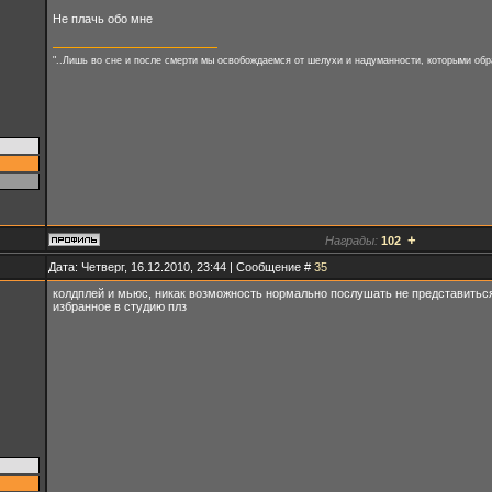
Не плачь обо мне
"..Лишь во сне и после смерти мы освобождаемся от шелухи и надуманности, которыми обр
+
Награды:
102
Дата: Четверг, 16.12.2010, 23:44 | Сообщение #
35
колдплей и мьюс, никак возможность нормально послушать не представитьс
избранное в студию плз