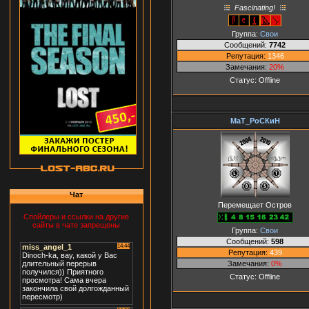
Fascinating!
Группа:
Свои
Сообщений:
7742
Репутация:
1346
Замечания:
20%
Статус:
Offline
МаТ_РоСКиН
Чат
Перемещает Остров
Спойлеры и ссылки на другие
сайты в чате запрещены
Группа:
Свои
Сообщений:
598
Репутация:
439
Замечания:
0%
Статус:
Offline