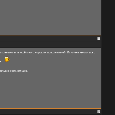
и конешно есть ещё много хороших исполнителей. Их очень много, и я с
в..
астаем в реальном мире.."