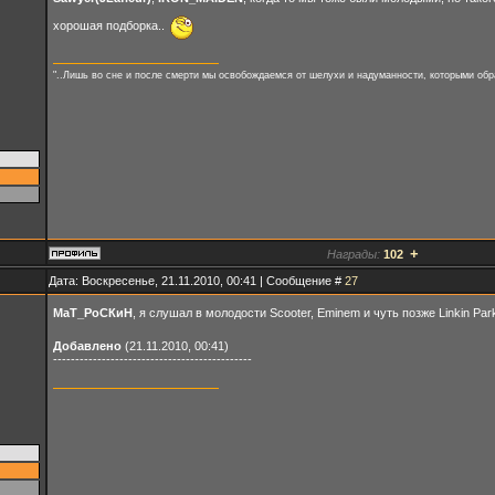
хорошая подборка..
"..Лишь во сне и после смерти мы освобождаемся от шелухи и надуманности, которыми обр
+
Награды:
102
Дата: Воскресенье, 21.11.2010, 00:41 | Сообщение #
27
МаТ_РоСКиН
, я слушал в молодости Scooter, Eminem и чуть позже Linkin Pa
Добавлено
(21.11.2010, 00:41)
---------------------------------------------