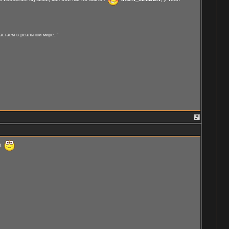
астаем в реальном мире.."
rk