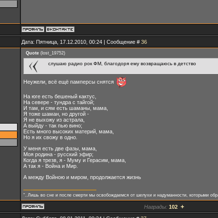
Дата: Пятница, 17.12.2010, 00:24 | Сообщение #
36
Quote
(
lost_19752
)
слушаю радио рок ФМ, благодоря ему возвращаюсь в детство
Неужели, всё ещё памперсы снятся
На юге есть бешеный кактус,
На севере - тундра с тайгой;
И там, и сям есть шаманы, мама,
Я тоже шаман, но другой -
Я не выхожу из астрала,
А выйду - так пью вино;
Есть много высоких материй, мама,
Но я их свожу в одно.
У меня есть две фазы, мама,
Моя родина - русский эфир;
Когда я трезв, я - Муму и Герасим, мама,
А так я - Война и Мир.
А между Войною и миром, продолжается жизнь
"..Лишь во сне и после смерти мы освобождаемся от шелухи и надуманности, которыми обр
+
Награды:
102