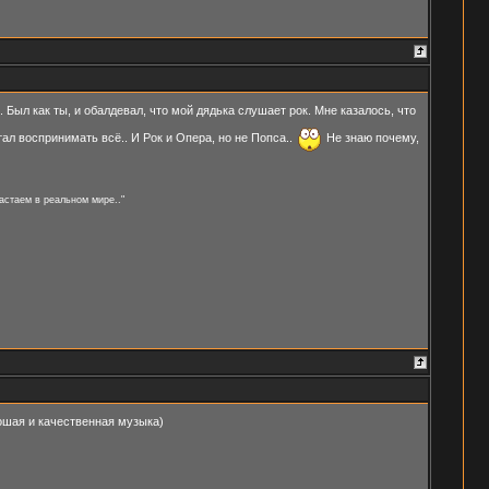
Был как ты, и обалдевал, что мой дядька слушает рок. Мне казалось, что
ал воспринимать всё.. И Рок и Опера, но не Попса..
Не знаю почему,
астаем в реальном мире.."
шая и качественная музыка)