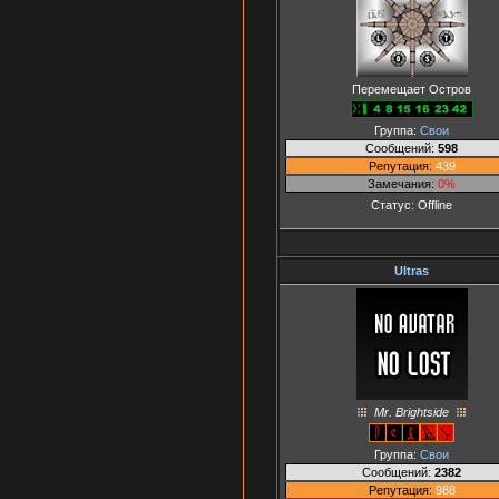
Перемещает Остров
Группа:
Свои
Сообщений:
598
Репутация:
439
Замечания:
0%
Статус:
Offline
Ultras
Mr. Brightside
Группа:
Свои
Сообщений:
2382
Репутация:
988