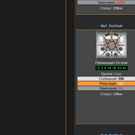
Замечания:
100%
Статус:
Offline
МаТ_РоСКиН
Перемещает Остров
Группа:
Свои
Сообщений:
598
Репутация:
439
Замечания:
0%
Статус:
Offline