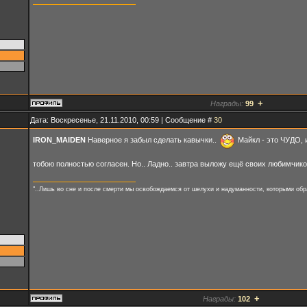
+
Награды:
99
Дата: Воскресенье, 21.11.2010, 00:59 | Сообщение #
30
IRON_MAIDEN
Наверное я забыл сделать кавычки..
Майкл - это ЧУДО, 
тобою полностью согласен. Но.. Ладно.. завтра выложу ещё своих любимчико
"..Лишь во сне и после смерти мы освобождаемся от шелухи и надуманности, которыми обр
+
Награды:
102