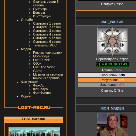
Скачать серии 6
Статус:
Offline
сезона
Субтитры
Бонусы
Инструкции
Онлайн
МаТ_РоСКиН
Смотреть 1 сезон
Смотреть 2 сезон
Смотреть 3 сезон
Смотреть 4 сезон
Смотреть 5 сезон
Смотреть 6 сезон
Телеканал ABC
Медиа
Рекламные ролики
Мобизоды
Перемещает Остров
Lost Puzzle
Обои
Lost:The Video
Группа:
Свои
Game
Музыка из сериала
Сообщений:
598
Книги из сериала
Репутация:
439
Фан-уголок
Замечания:
0%
Фан-Арт
Фан-Клуб
Статус:
Offline
Фан-Фикшн
Форум
IRON_MAIDEN
LOST магазин