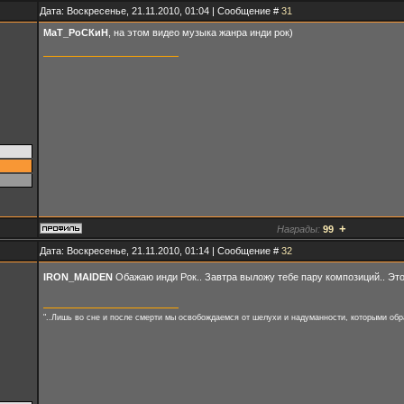
Дата: Воскресенье, 21.11.2010, 01:04 | Сообщение #
31
МаТ_РоСКиН
, на этом видео музыка жанра инди рок)
+
Награды:
99
Дата: Воскресенье, 21.11.2010, 01:14 | Сообщение #
32
IRON_MAIDEN
Обажаю инди Рок.. Завтра выложу тебе пару композиций.. Это 
"..Лишь во сне и после смерти мы освобождаемся от шелухи и надуманности, которыми обр