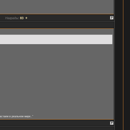
+
Награды:
83
астаем в реальном мире.."