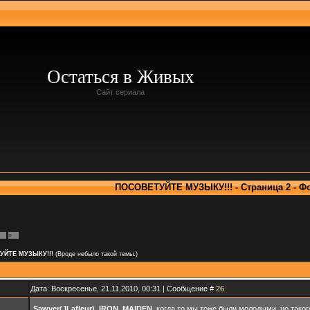
Остаться в Живых
Сайт сериала
ПОСОВЕТУЙТЕ МУЗЫКУ!!! - Страница 2 - Ф
»
УЙТЕ МУЗЫКУ!!!
(Вроде небыло такой темы.)
Дата: Воскресенье, 21.11.2010, 00:31 | Сообщение #
26
Sawyer(JLafleur)
,
IRON_MAIDEN
, когда то мы тоже были молодыми, но таког