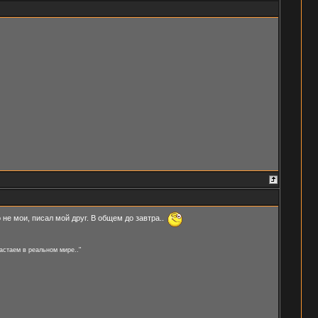
не мои, писал мой друг. В общем до завтра..
астаем в реальном мире.."