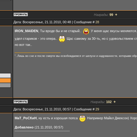
+
Награды:
99
Дата: Воскресенье, 21.11.2010, 00:48 | Сообщение #
28
IRON_MAIDEN
, Ты вроде бы и не старый..
У меня щас вкусы меняются.. 
удел стариков - это опера..
Щас самому за 30-ть, но с удовольствием ст
но вот так..
"..Лишь во сне и после смерти мы освобождаемся от шелухи и надуманности, которыми обр
+
Награды:
102
Дата: Воскресенье, 21.11.2010, 00:57 | Сообщение #
29
МаТ_РоСКиН
, ну есть и хорошая попса
Например Майкл Джексон) Хоро
Добавлено
(21.11.2010, 00:57)
---------------------------------------------