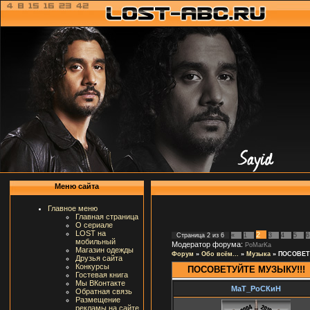
Меню сайта
Главное меню
Главная страница
О сериале
LOST на
2
Страница
2
из
6
«
1
3
4
5
6
мобильный
Модератор форума:
PoMarKa
Магазин одежды
Форум
»
Обо всём...
»
Музыка
»
ПОСОВЕТ
Друзья сайта
Конкурсы
ПОСОВЕТУЙТЕ МУЗЫКУ!!!
Гостевая книга
Мы ВКонтакте
МаТ_РоСКиН
Обратная связь
Размещение
рекламы на сайте