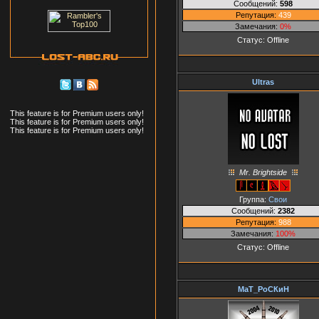
Сообщений:
598
Репутация:
439
Замечания:
0%
Статус:
Offline
Ultras
This feature is for Premium users only!
This feature is for Premium users only!
This feature is for Premium users only!
Mr. Brightside
Группа:
Свои
Сообщений:
2382
Репутация:
988
Замечания:
100%
Статус:
Offline
МаТ_РоСКиН