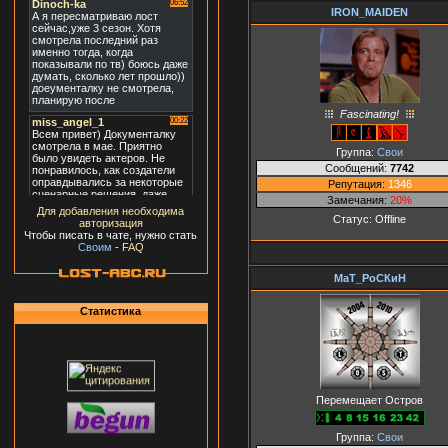
IRON_MAIDEN
Fascinating!
Группа:
Свои
Сообщений:
7742
Репутация:
1346
Замечания:
20%
Для добавления необходима
Статус:
Offline
авторизация
Чтобы писать в чате, нужно стать
Своим
-
FAQ
МаТ_РоСКиН
Статистика
Перемещает Остров
Группа:
Свои