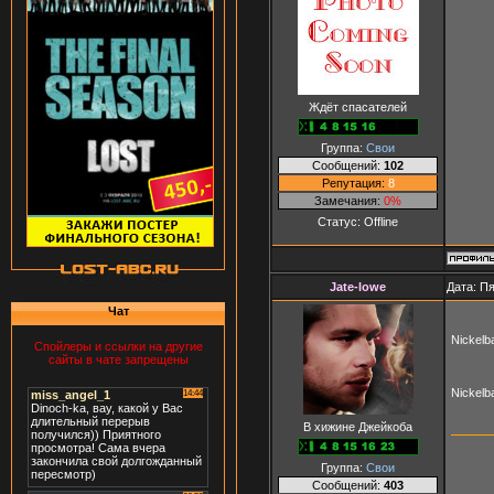
Ждёт спасателей
Группа:
Свои
Сообщений:
102
Репутация:
8
Замечания:
0%
Статус:
Offline
Jate-lowe
Дата: Пя
Чат
Nickelb
Спойлеры и ссылки на другие
сайты в чате запрещены
Nickelb
В хижине Джейкоба
Группа:
Свои
Сообщений:
403