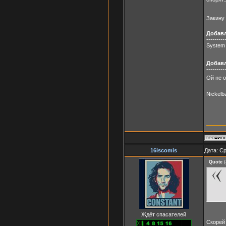
Закину 
Добав
---------
System 
Добав
---------
Ой не о
Nickelb
16iscomis
Дата: Ср
Quote
(
Ждёт спасателей
Скорей