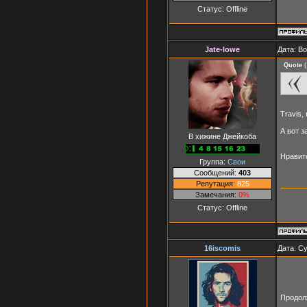
Статус:
Offline
Jate-lowe
Дата: Во
Quote
(
Travis,
А вот 
В хижине Джейкоба
Нравитс
Группа:
Свои
Сообщений:
403
Репутация:
825
Замечания:
0%
Статус:
Offline
16iscomis
Дата: Су
Продолж