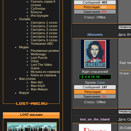
Скачать серии 6
Сообщений:
403
сезона
Репутация:
825
Субтитры
Замечания:
0%
Бонусы
Инструкции
Статус:
Offline
Онлайн
Смотреть 1 сезон
Смотреть 2 сезон
Смотреть 3 сезон
Смотреть 4 сезон
16iscomis
Дата: Вт
Смотреть 5 сезон
Смотреть 6 сезон
Телеканал ABC
Медиа
Рекламные ролики
Мобизоды
Lost Puzzle
Обои
Еще тр
Lost:The Video
Game
Ждёт спасателей
Музыка из сериала
Остров -
Книги из сериала
Фан-уголок
Фан-Арт
Группа:
Свои
Фан-Клуб
Сообщений:
147
Фан-Фикшн
Репутация:
40
Форум
Замечания:
0%
Статус:
Offline
LOST магазин
lost_on_the_island
Дата: Ср
Из Cold