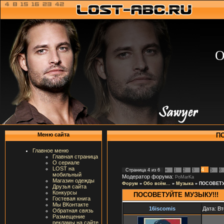
О
ПО
Меню сайта
Главное меню
Главная страница
О сериале
LOST на
4
Страница
4
из
6
«
1
2
3
5
6
мобильный
Модератор форума:
PoMarKa
Магазин одежды
Форум
»
Обо всём...
»
Музыка
»
ПОСОВЕТУ
Друзья сайта
Конкурсы
ПОСОВЕТУЙТЕ МУЗЫКУ!!!
Гостевая книга
Мы ВКонтакте
16iscomis
Дата: Вт
Обратная связь
Размещение
рекламы на сайте