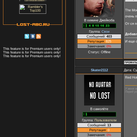
The Moo
очень 
В хижине Джейкоба
От ся п
Группа:
Свои
Добав
Сообщений:
403
---------
Репутация:
825
И еще о
Замечания:
0%
This feature is for Premium users only!
Статус:
Offline
This feature is for Premium users only!
This feature is for Premium users only!
Skater2112
Дата: Су
Red Hot
У меня н
Перед ус
В самолёте
Группа:
Пользователи
Сообщений:
13
Репутация:
0
Замечания:
0%