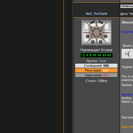
МаТ_РоСКиН
Дата: Че
16isco
Fran He
Quote
(
Перемещает Остров
Группа:
Свои
Сообщений:
598
Чудная
Репутация:
439
Замечания:
0%
Что то 
компози
Статус:
Offline
Люблю 
Spring 
Andrey 
Martin 
Настро
Katy Pe