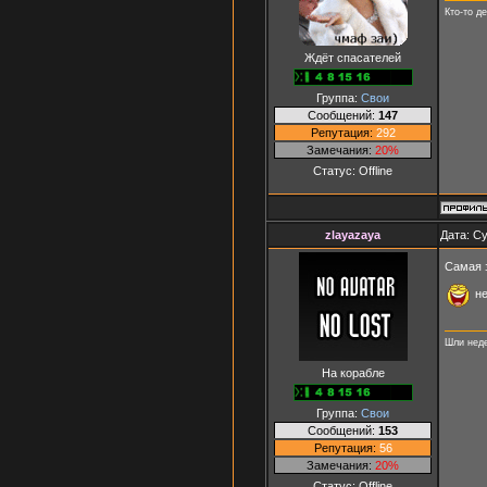
Кто-то д
Ждёт спасателей
Группа:
Свои
Сообщений:
147
Репутация:
292
Замечания:
20%
Статус:
Offline
zlayazaya
Дата: Су
Самая 
не
Шли неде
На корабле
Группа:
Свои
Сообщений:
153
Репутация:
56
Замечания:
20%
Статус:
Offline