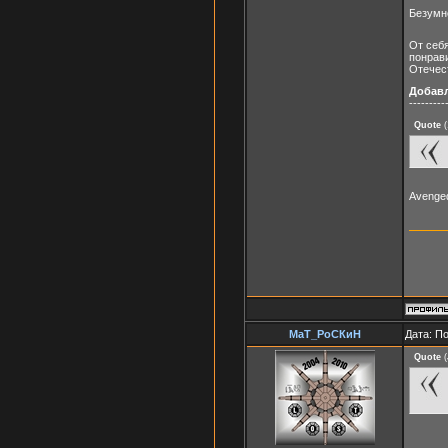
Безумн
От себ
понрав
Отечест
Добав
---------
Quote
(
Avenged
МаТ_РоСКиН
Дата: П
Quote
(