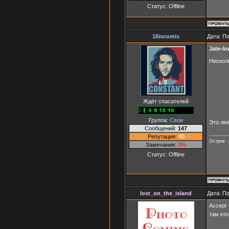
Статус:
Offline
16iscomis
Дата: П
Jate-l
Несколь
Ждёт спасателей
Группа:
Свои
Это люб
Сообщений:
147
Репутация:
40
Остров -
Замечания:
0%
Статус:
Offline
lost_on_the_island
Дата: П
Accept 
там кт