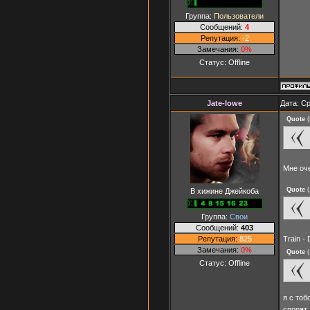
Группа:
Пользователи
Сообщений:
4
Репутация:
-2
Замечания:
0%
Статус:
Offline
Jate-lowe
Дата: Ср
Quote
(
Мне оч
Quote
(
В хижине Джейкоба
Группа:
Свои
Сообщений:
403
Репутация:
825
Train -
Замечания:
0%
Quote
(
Статус:
Offline
я с тоб
спорят.