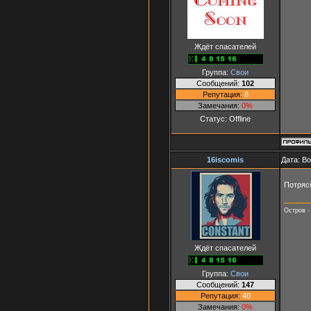
Ждёт спасателей
Группа:
Свои
Сообщений:
102
Репутация:
8
Замечания:
0%
Статус:
Offline
16iscomis
Дата: Во
Потряс
Остров -
Ждёт спасателей
Группа:
Свои
Сообщений:
147
Репутация:
40
Замечания:
0%