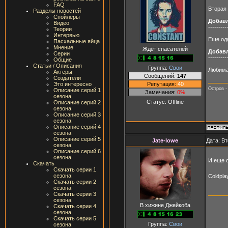
FAQ
Вторая
Разделы новостей
Спойлеры
Добав
Видео
---------
Теории
Интервью
Еще од
Пасхальные яйца
Мнение
Ждёт спасателей
Добав
Серии
---------
Общие
Статьи / Описания
Группа:
Свои
Любима
Актеры
Сообщений:
147
Создатели
Репутация:
40
Это интересно
Остров -
Описание серий 1
Замечания:
0%
сезона
Статус:
Offline
Описание серий 2
сезона
Описание серий 3
сезона
Описание серий 4
сезона
Описание серий 5
Jate-lowe
Дата: Вт
сезона
Описание серий 6
сезона
И еще 
Скачать
Скачать серии 1
сезона
Coldplay
Скачать серии 2
сезона
Скачать серии 3
сезона
В хижине Джейкоба
Скачать серии 4
сезона
Скачать серии 5
Группа:
Свои
сезона