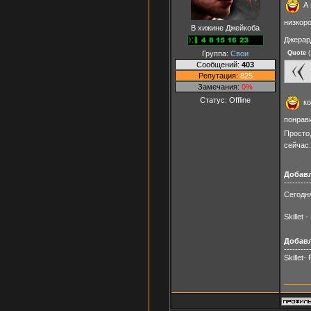
А 
низкор
В хижине Джейкоба
Джерар
Группа:
Свои
Quote
(
Сообщений:
403
Репутация:
825
Замечания:
0%
Статус:
Offline
ко
понрави
Просто,
сейчас.
Добав
---------
Сегодня
Skillet 
Добав
---------
Skillet-