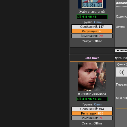
Добав
---------
Ждёт спасателей
Один из
Группа:
Свои
Сообщений:
147
Остров -
Репутация:
40
Замечания:
0%
Статус:
Offline
Jate-lowe
Дата: Во
Quote
(
Первая
В хижине Джейкоба
Мне ещ
Группа:
Свои
Сообщений:
403
Репутация:
825
Замечания:
0%
Статус:
Offline