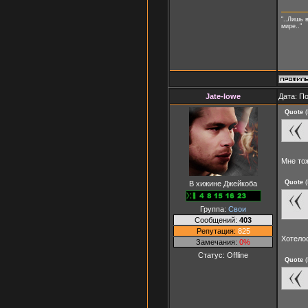
"..Лишь 
мире.."
Jate-lowe
Дата: П
Quote
(
Мне то
Quote
(
В хижине Джейкоба
Группа:
Свои
Сообщений:
403
Репутация:
825
Хотело
Замечания:
0%
Статус:
Offline
Quote
(