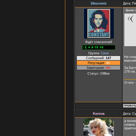
16iscomis
Дата: Пя
Quote
(
Ждёт спасателей
Группа:
Свои
Ни спор
Сообщений:
147
максиму
Репутация:
40
Замечания:
0%
За Бат
178 см,
Статус:
Offline
Остров -
Korova
Дата: Су
а почем
словно 
приятн