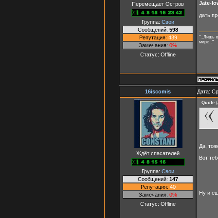
Jate-l
Перемещает Остров
дать п
Группа:
Свои
Сообщений:
598
Репутация:
439
"..Лишь 
мире.."
Замечания:
0%
Статус:
Offline
16iscomis
Дата: Ср
Quote
(
Да, то
Ждёт спасателей
Вот те
Группа:
Свои
Сообщений:
147
Репутация:
40
Ну и е
Замечания:
0%
Статус:
Offline