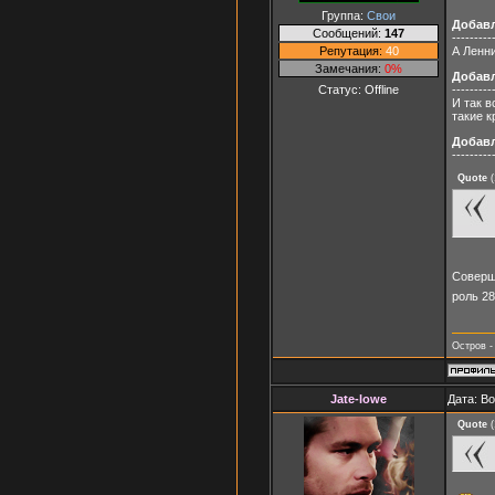
Группа:
Свои
Добав
Сообщений:
147
---------
Репутация:
40
А Ленни
Замечания:
0%
Добав
Статус:
Offline
---------
И так 
такие к
Добав
---------
Quote
(
Соверше
роль 2
Остров -
Jate-lowe
Дата: Во
Quote
(