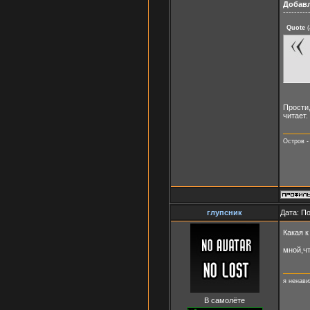
Добав
---------
Quote
(
Прости,
читает.
Остров -
глупсник
Дата: П
Какая 
мной,ч
я ненави
В самолёте