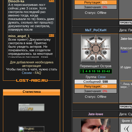
Репутация:
825
Замечания:
0%
Статус:
Offline
МаТ_РоСКиН
Дата: Пя
Jate-l
Класси
Satin
Для добавления необходима
авторизация
Перемещает Остров
И один
Чтобы писать в чате, нужно стать
Своим
-
FAQ
Группа:
Свои
Сообщений:
598
"..Лишь 
Репутация:
439
мире.."
Замечания:
0%
Статистика
Статус:
Offline
Jate-lowe
Дата: Су
Quote
(