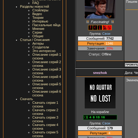
Пишем 
FAQ
Разделы новостей
Спойлеры
Видео
Теории
Интервью
Fascinating!
Пасхальные яйца
Мнение
Серии
Группа:
Свои
Общие
Сообщений:
7742
Статьи / Описания
Репутация:
1346
Актеры
Создатели
Замечания:
20%
Это интересно
Статус:
Offline
Описание серий 1
сезона
Описание серий 2
сезона
Описание серий 3
snezhok
Дата: Че
сезона
Описание серий 4
Эминем,
сезона
Описание серий 5
сезона
Описание серий 6
сезона
Скачать
Скачать серии 1
сезона
Скачать серии 2
На корабле
сезона
Скачать серии 3
сезона
Группа:
Свои
Скачать серии 4
Сообщений:
179
сезона
Скачать серии 5
Репутация:
4
сезона
Замечания:
20%