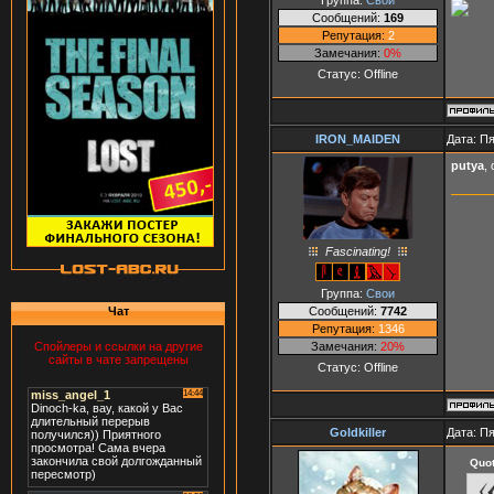
Сообщений:
169
Репутация:
2
Замечания:
0%
Статус:
Offline
IRON_MAIDEN
Дата: Пя
putya
,
Fascinating!
Группа:
Свои
Сообщений:
7742
Чат
Репутация:
1346
Замечания:
20%
Спойлеры и ссылки на другие
сайты в чате запрещены
Статус:
Offline
Goldkiller
Дата: Пя
Quo