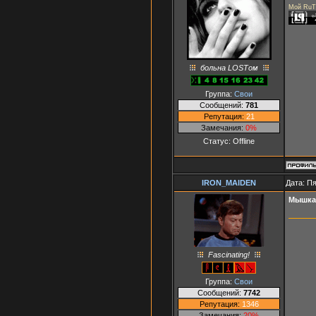
Мой RuT
больна LOSTом
Группа:
Свои
Сообщений:
781
Репутация:
21
Замечания:
0%
Статус:
Offline
IRON_MAIDEN
Дата: Пя
Мышка
Fascinating!
Группа:
Свои
Сообщений:
7742
Репутация:
1346
Замечания:
20%