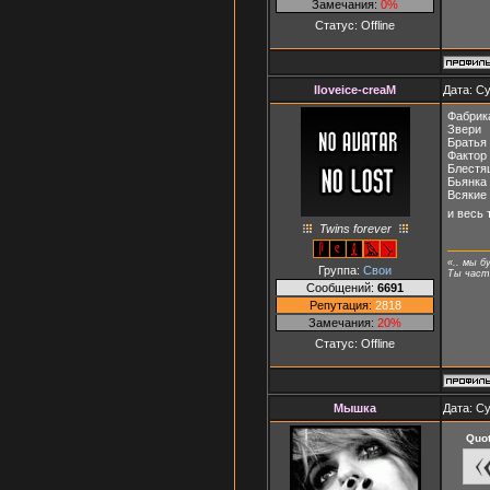
Замечания:
0%
Статус:
Offline
Iloveice-creaM
Дата: Су
Фабрик
Звери
Братья
Фактор
Блестя
Бьянка
Всякие
и весь 
Twins forever
«.. мы б
Группа:
Свои
Ты часть
Сообщений:
6691
Репутация:
2818
Замечания:
20%
Статус:
Offline
Мышка
Дата: Су
Quo