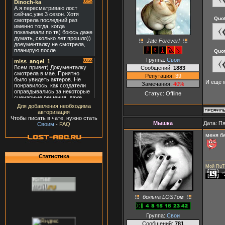
Quo
Jate Forever!
Quo
Группа:
Свои
Сообщений:
1883
Репутация:
39
И еще м
Замечания:
40%
Статус:
Offline
Для добавления необходима
авторизация
Чтобы писать в чате, нужно стать
Мышка
Дата: Пя
Своим
-
FAQ
меня бе
Статистика
Мой RuT
больна LOSTом
Группа:
Свои
Сообщений:
781