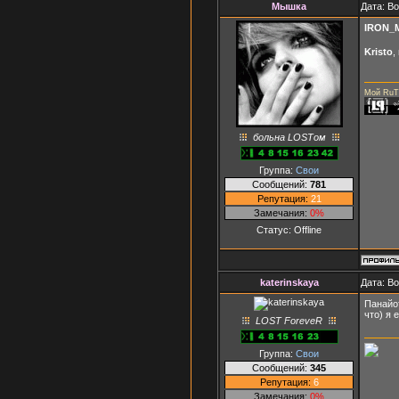
Мышка
Дата: В
IRON_
Kristo
,
Мой RuT
больна LOSTом
Группа:
Свои
Сообщений:
781
Репутация:
21
Замечания:
0%
Статус:
Offline
katerinskaya
Дата: В
Панайо
что) я 
LOST ForeveR
Группа:
Свои
Сообщений:
345
Репутация:
6
Замечания:
0%