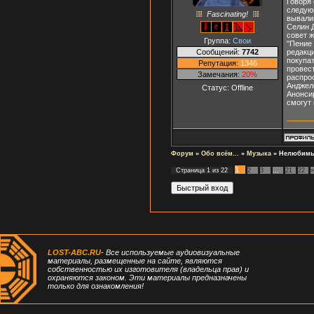
Говоря 
следующ
Fascinating!
вывалив
Селин Д
совет 
Группа:
Свои
"Пение
Сообщений:
7742
редакц
покупа
Репутация:
1346
провес
Замечания:
20%
распрос
Анджеле
Статус:
Offline
Анонси
смогут
Форум
»
Обо всём...
»
Музыка
»
Нелюбимые
1
Страница
1
из
22
2
3
…
21
22
»
LOST-ABC.RU
- Все используемые аудиовизуальные
материалы, размещенные на сайте, являются
собственностью их изготовителя (владельца прав) и
охраняются законом. Эти материалы предназначены
только для ознакомления!