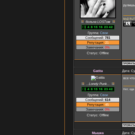
рулишь
Мой RuT
больна LOSTом
Группа:
Свои
Сообщений:
781
Репутация:
21
Замечания:
0%
Статус:
Offline
Gatita
Дата: Су
все что
...Lonely Punk...
Нет, еда
Группа:
Свои
Сообщений:
614
Репутация:
45
Замечания:
0%
Статус:
Offline
Мышка
Дата: Су