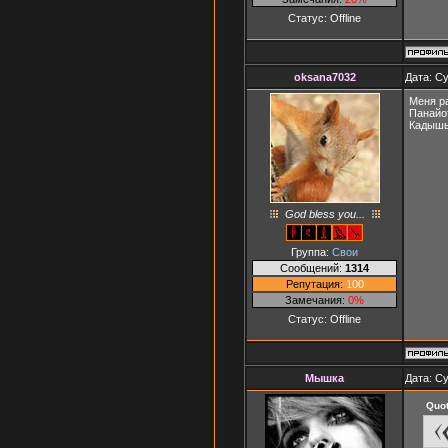
Статус:
Offline
oksana7032
Дата: Су
Меня р
Панайо
Кадышы
God bless you...
Группа:
Свои
Сообщений:
1314
Репутация:
100
Замечания:
0%
Статус:
Offline
Мышка
Дата: Су
Quo