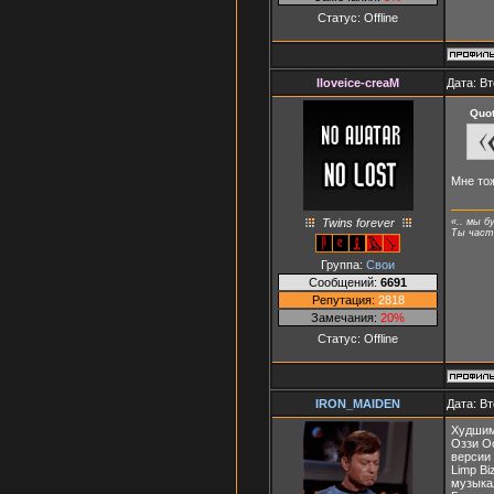
Статус:
Offline
Iloveice-creaM
Дата: Вт
Quo
Мне тож
Twins forever
«.. мы б
Ты часть
Группа:
Свои
Сообщений:
6691
Репутация:
2818
Замечания:
20%
Статус:
Offline
IRON_MAIDEN
Дата: Вт
Худшим
Оззи О
версии
Limp Bi
музыка