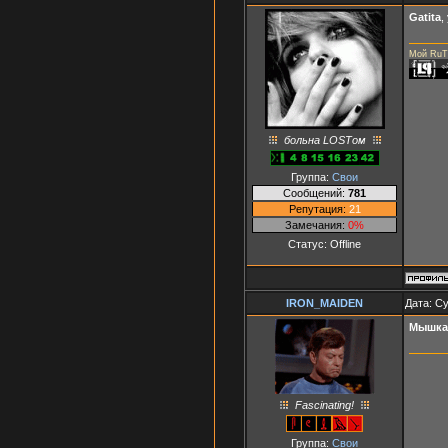
Gatita
,
Мой RuT
больна LOSTом
Группа:
Свои
Сообщений:
781
Репутация:
21
Замечания:
0%
Статус:
Offline
IRON_MAIDEN
Дата: Су
Мышка
Fascinating!
Группа:
Свои