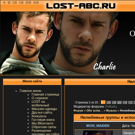
О
Нел
Меню сайта
Главное меню
Главная страница
О сериале
LOST на
1
Страница
1
из
22
2
3
…
21
22
»
мобильный
Модератор форума:
PoMarKa
Магазин одежды
Форум
»
Обо всём...
»
Музыка
»
Нелюбимые
Друзья сайта
Конкурсы
Нелюбимые группы и испо
Гостевая книга
Мы ВКонтакте
IRON_MAIDEN
Дата: Че
Обратная связь
Размещение
Звери,
рекламы на сайте