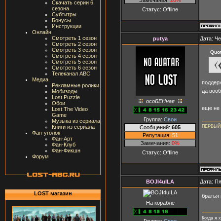
Скачать серии 6
сезона
Статус:
Offline
Субтитры
Бонусы
Инструкции
Онлайн
Смотреть 1 сезон
putya
Дата: Че
Смотреть 2 сезон
Смотреть 3 сезон
Quo
Смотреть 4 сезон
Смотреть 5 сезон
Смотреть 6 сезон
Телеканал ABC
Медиа
поддер
Рекламные ролики
да воо
Мобизоды
Lost Puzzle
осоБЕНная
Обои
еще не
Lost:The Video
Game
Группа:
Свои
Музыка из сериала
ПЕРВЫЙ
Книги из сериала
Сообщений:
605
Фан-уголок
Репутация:
51
Фан-Арт
Замечания:
0%
Фан-Клуб
Фан-Фикшн
Статус:
Offline
Форум
BOJI4uILA
Дата: Пя
LOST магазин
братья
На корабле
Когда я 
Группа:
Свои