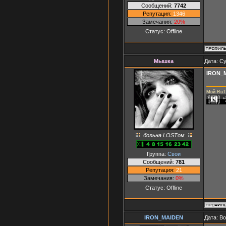
Сообщений:
7742
Репутация:
1346
Замечания:
20%
Статус:
Offline
Мышка
Дата: Су
IRON_
Мой RuT
больна LOSTом
Группа:
Свои
Сообщений:
781
Репутация:
21
Замечания:
0%
Статус:
Offline
IRON_MAIDEN
Дата: В