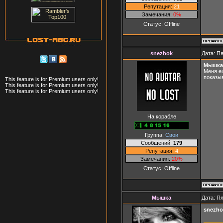
Репутация:
21
Замечания:
0%
Статус:
Offline
snezhok
Дата: Пя
Мышка
Меня е
показы
This feature is for Premium users only!
This feature is for Premium users only!
This feature is for Premium users only!
На корабле
Группа:
Свои
Сообщений:
179
Репутация:
4
Замечания:
20%
Статус:
Offline
Мышка
Дата: Пя
snezho