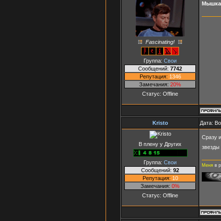
Мышка
Fascinating!
Группа:
Свои
Сообщений:
7742
Репутация:
1346
Замечания:
20%
Статус:
Offline
Kristo
Дата: В
Сразу 
В плену у Других
звезды 
Группа:
Свои
Меня
в р
Сообщений:
92
Репутация:
10
Замечания:
0%
Статус:
Offline