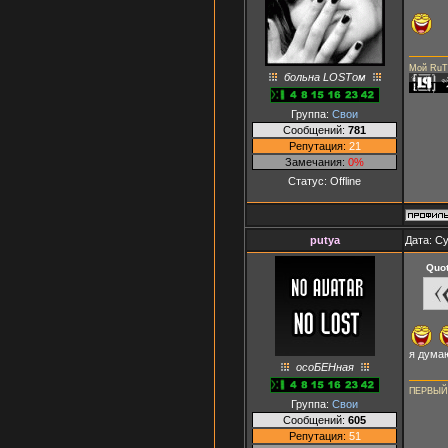
Мой RuT
больна LOSTом
Группа:
Свои
Сообщений:
781
Репутация:
21
Замечания:
0%
Статус:
Offline
putya
Дата: Су
Quo
я думаю
осоБЕНная
ПЕРВЫЙ
Группа:
Свои
Сообщений:
605
Репутация:
51