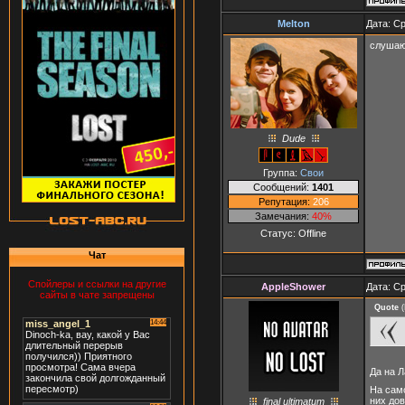
Melton
Дата: Ср
слушаю,
Dude
Группа:
Свои
Сообщений:
1401
Репутация:
206
Замечания:
40%
Статус:
Offline
Чат
Спойлеры и ссылки на другие
AppleShower
Дата: Ср
сайты в чате запрещены
Quote
(
Да на 
На само
них дов
final ultimatum