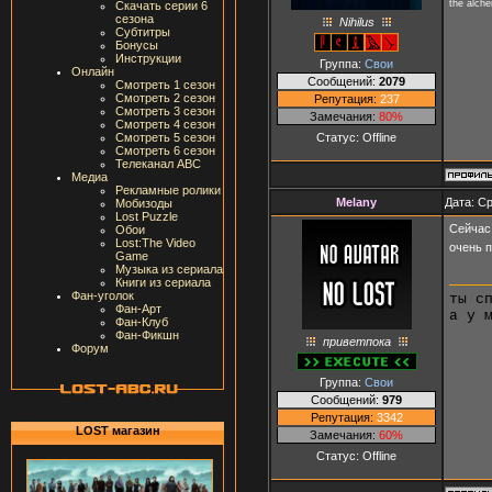
the alch
Скачать серии 6
сезона
Nihilus
Субтитры
Бонусы
Инструкции
Группа:
Свои
Онлайн
Сообщений:
2079
Смотреть 1 сезон
Смотреть 2 сезон
Репутация:
237
Смотреть 3 сезон
Замечания:
80%
Смотреть 4 сезон
Статус:
Offline
Смотреть 5 сезон
Смотреть 6 сезон
Телеканал ABC
Медиа
Рекламные ролики
Melany
Дата: Ср
Мобизоды
Lost Puzzle
Сейчас
Обои
Lost:The Video
очень 
Game
Музыка из сериала
Книги из сериала
Фан-уголок
ты с
Фан-Арт
а у 
Фан-Клуб
Фан-Фикшн
приветпока
Форум
Группа:
Свои
Сообщений:
979
Репутация:
3342
LOST магазин
Замечания:
60%
Статус:
Offline