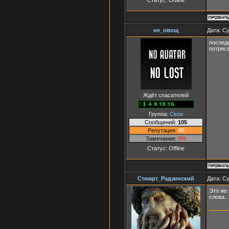
не_овощ
Дата: Су
последн
потряс
Ждёт спасателей
Группа:
Свои
Сообщений:
105
Репутация:
85
Замечания:
0%
Статус:
Offline
Стюарт_Радзинский
Дата: Су
Это же 
слова..