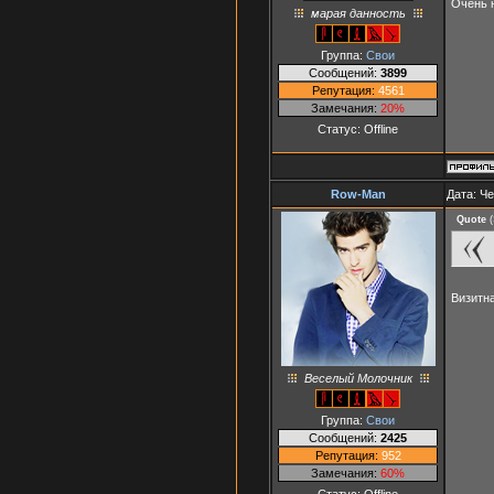
Очень н
марая данность
Группа:
Свои
Сообщений:
3899
Репутация:
4561
Замечания:
20%
Статус:
Offline
Row-Man
Дата: Че
Quote
(
Визитна
Веселый Молочник
Группа:
Свои
Сообщений:
2425
Репутация:
952
Замечания:
60%
Статус:
Offline