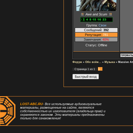
Awe and Scum
Группа:
Свои
Сообщений:
392
Репутация:
781
Замечания:
40%
Статус:
Offline
Форум
»
Обо всём...
»
Музыка
»
Massive At
1
Страница
1
из
1
LOST-ABC.RU
- Все используемые аудиовизуальные
материалы, размещенные на сайте, являются
собственностью их изготовителя (владельца прав) и
охраняются законом. Эти материалы предназначены
только для ознакомления!