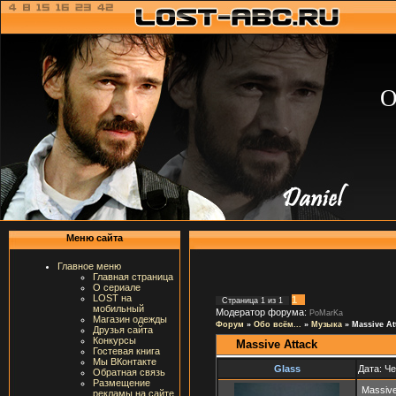
О
Меню сайта
Главное меню
Главная страница
О сериале
LOST на
1
Страница
1
из
1
мобильный
Модератор форума:
PoMarKa
Магазин одежды
Форум
»
Обо всём...
»
Музыка
»
Massive At
Друзья сайта
Конкурсы
Massive Attack
Гостевая книга
Мы ВКонтакте
Glass
Дата: Че
Обратная связь
Размещение
Massive
рекламы на сайте