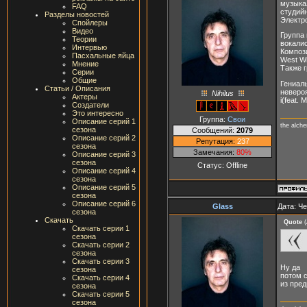
музыка
FAQ
студий
Разделы новостей
Электро
Спойлеры
Видео
Группа
Теории
вокалис
Интервью
Композ
Пасхальные яйца
West Wi
Мнение
Также 
Серии
Общие
Гениал
Статьи / Описания
невероя
Nihilus
Актеры
i(feat. 
Создатели
Это интересно
Группа:
Свои
Описание серий 1
the alch
сезона
Сообщений:
2079
Описание серий 2
Репутация:
237
сезона
Замечания:
80%
Описание серий 3
сезона
Статус:
Offline
Описание серий 4
сезона
Описание серий 5
сезона
Описание серий 6
Glass
Дата: Че
сезона
Скачать
Quote
(
Скачать серии 1
сезона
Скачать серии 2
сезона
Скачать серии 3
Ну да
сезона
потом с
Скачать серии 4
из пре
сезона
Скачать серии 5
сезона