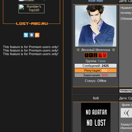
Row-Man
Дата: Ср
Нравитс
почем
Обожаю 
This feature is for Premium users only!
Веселый Молочник
This feature is for Premium users only!
This feature is for Premium users only!
Группа:
Свои
Сообщений:
2425
Репутация:
952
Замечания:
60%
Статус:
Offline
SэS
Дата: Ср
Quote
(
Хаааус
Именно