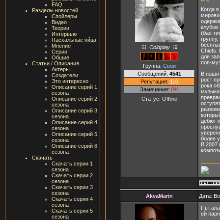
FAQ
Когда в
Разделы новостей
мировое
Спойлеры
одержи
Видео
клубов 
Теории
(бас-ги
Интервью
группу,
Пасхальные яйца
бесплат
Мнение
Coldplay
Chiefs.
Серии
для за
Общие
поп-му
Статьи / Описания
Группа:
Свои
Актеры
Сообщений:
4541
В наши
Создатели
рост пр
Это интересно
Репутация:
110
рока об
Описание серий 1
Замечания:
0%
музыки 
сезона
превра
Статус:
Offline
Описание серий 2
оступят
сезона
развив
Описание серий 3
который
сезона
дебют 
Описание серий 4
прослуш
сезона
уверен
Описание серий 5
более 
сезона
В 2007 
Описание серий 6
компози
сезона
Скачать
Скачать серии 1
сезона
Скачать серии 2
сезона
Скачать серии 3
сезона
AkvaMarin
Дата: В
Скачать серии 4
сезона
Пыталас
Скачать серии 5
ей парн
сезона