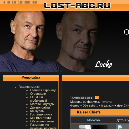
О
Меню сайта
Главное меню
Главная страница
О сериале
LOST на
1
Страница
1
из
1
мобильный
Модератор форума:
PoMarKa
Магазин одежды
Форум
»
Обо всём...
»
Музыка
»
Kaiser Chi
Друзья сайта
Конкурсы
Kaiser Chiefs
Гостевая книга
Мы ВКонтакте
MooZon
Дата: Су
Обратная связь
Размещение
рекламы на сайте