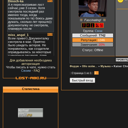
Fascinating!
Группа:
Свои
Сообщений:
7742
Репутация:
1346
Замечания:
20%
Статус:
Offline
Для добавления необходима
авторизация
Форум
»
Обо всём...
»
Музыка
»
Kaiser Chi
Чтобы писать в чате, нужно стать
Своим
-
FAQ
1
Страница
1
из
1
Статистика