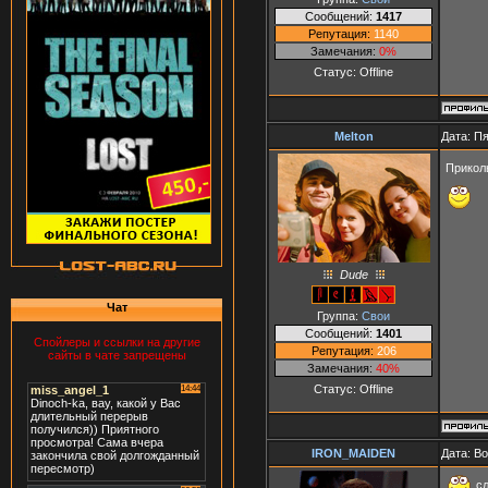
Сообщений:
1417
Репутация:
1140
Замечания:
0%
Статус:
Offline
Melton
Дата: Пя
Прикол
Dude
Чат
Группа:
Свои
Сообщений:
1401
Спойлеры и ссылки на другие
Репутация:
206
сайты в чате запрещены
Замечания:
40%
Статус:
Offline
IRON_MAIDEN
Дата: Во
сл