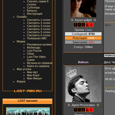
Песен
Скачать серии 6
сезона
И еще 
Субтитры
такая 
Бонусы
Интерес
Инструкции
Онлайн
Смотреть 1 сезон
frozen twilight
Смотреть 2 сезон
bitch
♥
Смотреть 3 сезон
Смотреть 4 сезон
Группа:
Свои
Смотреть 5 сезон
Сообщений:
8750
Смотреть 6 сезон
Репутация:
2438
Телеканал ABC
Медиа
Замечания:
40%
Рекламные ролики
Статус:
Offline
Мобизоды
Lost Puzzle
Обои
Lost:The Video
Game
Balloon
Дата: Че
Музыка из сериала
Книги из сериала
Есть од
Фан-уголок
Фан-Арт
естест
Фан-Клуб
Фан-Фикшн
Hit 40 
Форум
Feeling
LOST магазин
Agent Provocateur
Группа:
Свои