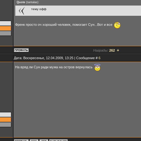
Quote
(
tantalas
)
тему офф
Френк просто оч хороший человек, помогает Сун...Вот и все
+
Награды:
262
Дата: Воскресенье, 12.04.2009, 13:25 | Сообщение #
6
На вряд ли Сун ради мужа на остров вернулась