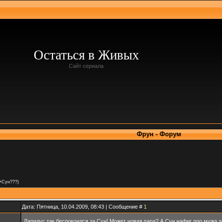
Остаться в Живых
Сайт сериала
Фрун - Форум
+Сун???)
Дата: Пятница, 10.04.2009, 08:43 | Сообщение #
1
Лапидус так беспокоился за Сун! Может новая пара? А Сун нафиг про мужа з