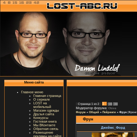
Меню сайта
Главное меню
Главная страница
О сериале
LOST на
1
Страница
1
из
2
2
»
мобильный
Модератор форума:
Olsiva
Магазин одежды
Форум
»
Общий
»
Пейринги
»
Фрун
(Френк
Друзья сайта
Конкурсы
Фрун
Гостевая книга
Мы ВКонтакте
Джеймс_Форд
Обратная связь
Размещение
рекламы на сайте