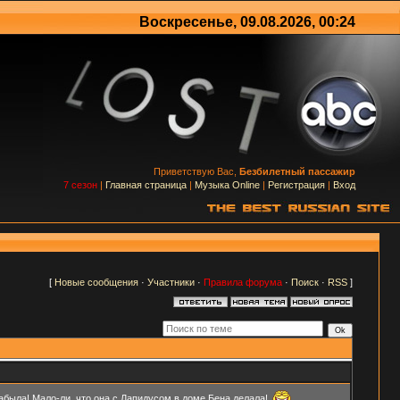
Воскресенье, 09.08.2026, 00:24
Приветствую Вас,
Безбилетный пассажир
7 сезон
|
Главная страница
|
Музыка Online
|
Регистрация
|
Вход
[
Новые сообщения
·
Участники
·
Правила форума
·
Поиск
·
RSS
]
абыла! Мало-ли, что она с Лапидусом в доме Бена делала!