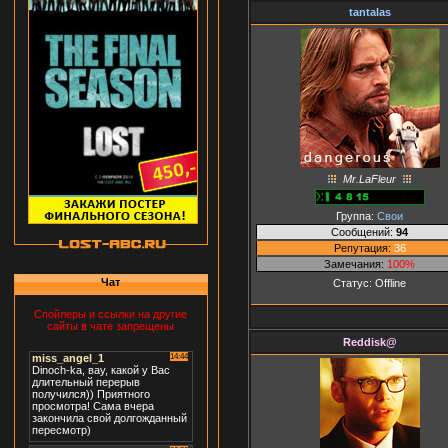
tantalas
Mr.LaFleur
Группа:
Свои
Сообщений:
94
Репутация:
36
Замечания:
100%
Чат
Статус:
Offline
Спойлеры и ссылки на другие
сайты в чате запрещены
Reddisk@