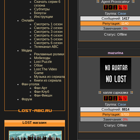
Agent Provocateur
Скачать серии 6
сезона
Субтитры
Бонусы
Группа:
Свои
Инструкции
Сообщений:
1417
Онлайн
Репутация:
1140
Смотреть 1 сезон
Смотреть 2 сезон
Замечания:
0%
Смотреть 3 сезон
Статус:
Offline
Смотреть 4 сезон
Смотреть 5 сезон
Смотреть 6 сезон
Телеканал ABC
Медиа
mazurina
Рекламные ролики
Мобизоды
Lost Puzzle
Обои
Lost:The Video
Game
Музыка из сериала
Книги из сериала
Фан-уголок
Фан-Арт
Фан-Клуб
капля сарказма
Фан-Фикшн
Форум
Группа:
Свои
Сообщений:
8814
Репутация:
5703
Замечания:
0%
LOST магазин
Статус:
Offline