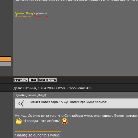
Джеймс Форд
в ролевой.
Я люблю вас!
И вас тоже!
Дата: Пятница, 10.04.2009, 08:58 | Сообщение #
2
Quote
(
Джеймс_Форд
)
Может новая пара? А Сун нафиг про мужа забыла!
Ну, ну... Именно из-за того, что Сун забыла мужа, она пошла с Беном, котор
И правда - это любовь!
Feeling so out of this world.