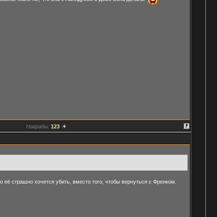
+
Награды:
123
ого её страшно хочется убить, вместо того, чтобы вернуться с Френком.