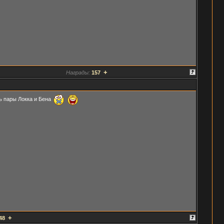
+
Награды:
157
ь пары Локка и Бена
+
48