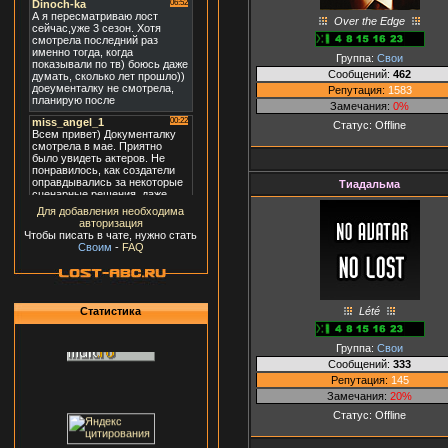
Over the Edge
Группа:
Свои
Сообщений:
462
Репутация:
1583
Замечания:
0%
Статус:
Offline
Тиадальма
Для добавления необходима
авторизация
Чтобы писать в чате, нужно стать
Своим
-
FAQ
Lété
Статистика
Группа:
Свои
Сообщений:
333
Репутация:
145
Замечания:
20%
Статус:
Offline