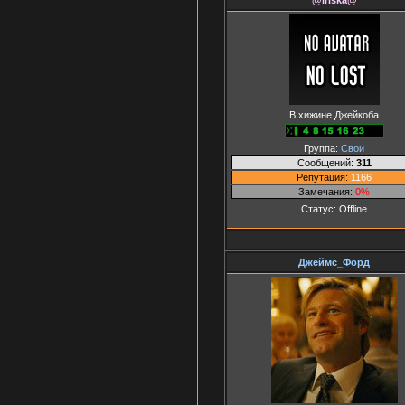
В хижине Джейкоба
Группа:
Свои
Сообщений:
311
Репутация:
1166
Замечания:
0%
Статус:
Offline
Джеймс_Форд