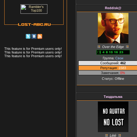
Reddisk@
Over the Edge
This feature is for Premium users only!
This feature is for Premium users only!
This feature is for Premium users only!
Группа:
Свои
Сообщений:
462
Репутация:
1583
Замечания:
0%
Статус:
Offline
Тиадальма
Lété