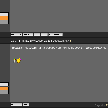
Дата: Пятница, 10.04.2009, 22:11 | Сообщение #
3
Бредовая тема.Хотя тут на форуме чего только не обсудят: даже возможност
Награды:
2