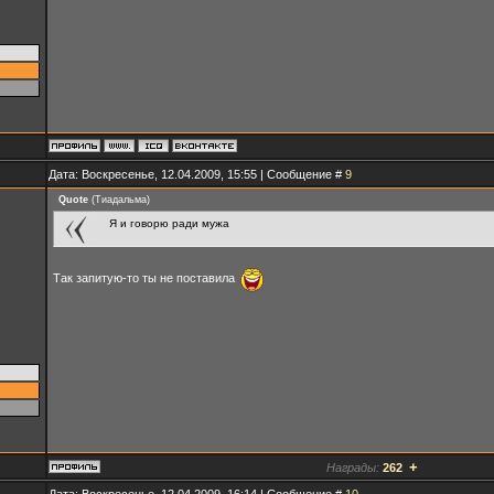
Дата: Воскресенье, 12.04.2009, 15:55 | Сообщение #
9
Quote
(
Тиадальма
)
Я и говорю ради мужа
Так запитую-то ты не поставила
+
Награды:
262
Дата: Воскресенье, 12.04.2009, 16:14 | Сообщение #
10