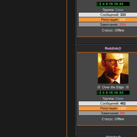
Группа:
Свои
Сообщений:
333
Репутация:
145
Замечания:
20%
Статус:
Offline
Reddisk@
Over the Edge
Группа:
Свои
Сообщений:
462
Репутация:
1583
Замечания:
0%
Статус:
Offline
@iriska@