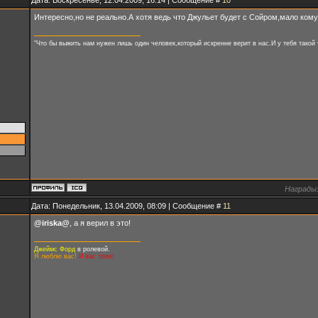
Интересно,но не реально.А хотя ведь что Джульет будет с Сойром,мало кому
"Что бы выжить нам нужен лишь один человек,который искренне верит в нас.И у тебя такой
Награды
Дата: Понедельник, 13.04.2009, 08:09 | Сообщение #
11
@iriska@
, а я верил в это!
Джеймс Форд
в ролевой.
Я люблю вас!
И вас тоже!