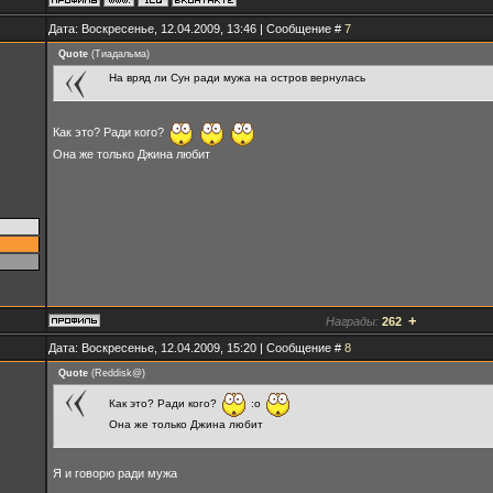
Дата: Воскресенье, 12.04.2009, 13:46 | Сообщение #
7
Quote
(
Тиадальма
)
На вряд ли Сун ради мужа на остров вернулась
Как это? Ради кого?
Она же только Джина любит
+
Награды:
262
Дата: Воскресенье, 12.04.2009, 15:20 | Сообщение #
8
Quote
(
Reddisk@
)
Как это? Ради кого?
:o
Она же только Джина любит
Я и говорю ради мужа