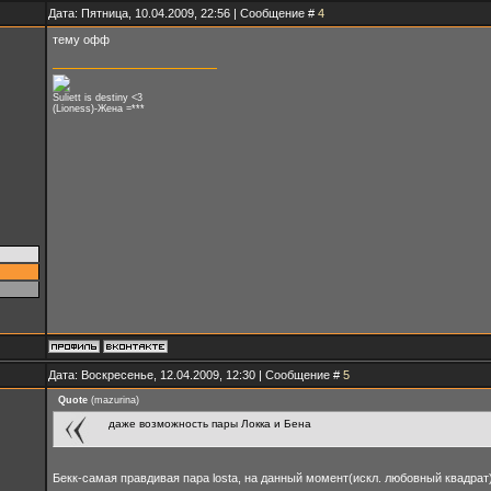
Дата: Пятница, 10.04.2009, 22:56 | Сообщение #
4
тему офф
Suliett is destiny <3
(Lioness)-Жена =***
Дата: Воскресенье, 12.04.2009, 12:30 | Сообщение #
5
Quote
(
mazurina
)
даже возможность пары Локка и Бена
Бекк-самая правдивая пара lostа, на данный момент(искл. любовный квадрат