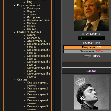
FAQ
Разделы новостей
Спойлеры
Видео
Теории
Интервью
Пасхальные яйца
Мнение
Серии
Общие
Статьи / Описания
Dr. Death
Актеры
Создатели
Это интересно
Группа:
Свои
Описание серий 1
сезона
Репутация:
371
Описание серий 2
Замечания:
100%
сезона
Описание серий 3
Статус:
Offline
сезона
Описание серий 4
сезона
Описание серий 5
сезона
Balloon
Описание серий 6
сезона
Скачать
Скачать серии 1
сезона
Скачать серии 2
сезона
Скачать серии 3
сезона
Скачать серии 4
сезона
Скачать серии 5
сезона