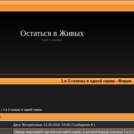
Остаться в Живых
Сайт сериала
1 и 2 сезоны в одной серии - Форум
»
1 и 2 сезоны в одной серии
и
Дата: Воскресенье, 21.03.2010, 23:49 | Сообщение #
1
Народ, подскажите где или как найти серию, в которой вкраце описаны 1 и 2 