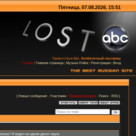
Пятница, 07.08.2026, 15:51
Приветствую Вас,
Безбилетный пассажир
7 сезон
|
Главная страница
|
Музыка Online
|
Регистрация
|
Вход
[
Новые сообщения
·
Участники
·
Правила форума
·
Поиск
·
RSS
]
сезоны? Я видел на одном диске такую.