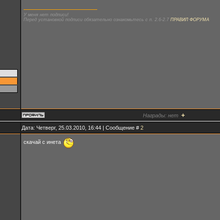
У меня нет подписи!
Перед установкой подписи обязательно ознакомьтесь с п. 2.6-2.7
ПРАВИЛ ФОРУМА
+
Награды:
нет
Дата: Четверг, 25.03.2010, 16:44 | Сообщение #
2
скачай с инета