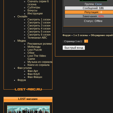
Скачать серии 6
Группа:
Свои
сезона
Субтитры
Сообщений:
131
Бонусы
Репутация:
-6
Инструкции
Замечания:
60%
Онлайн
Смотреть 1 сезон
Статус:
Offline
Смотреть 2 сезон
Смотреть 3 сезон
Смотреть 4 сезон
Смотреть 5 сезон
Смотреть 6 сезон
Форум
»
1 и 2 сезоны
»
Обсуждение серий
Телеканал ABC
Медиа
1
Страница
1
из
1
Рекламные ролики
Мобизоды
Lost Puzzle
Обои
Lost:The Video
Game
Музыка из сериала
Книги из сериала
Фан-уголок
Фан-Арт
Фан-Клуб
Фан-Фикшн
Форум
LOST магазин