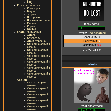
FAQ
Разделы новостей
Спойлеры
Видео
Теории
Интервью
Пасхальные яйца
Мнение
В самолёте
Серии
Общие
Статьи / Описания
Группа:
Пользователи
Актеры
Сообщений:
1
Создатели
Репутация:
0
Это интересно
Описание серий 1
Замечания:
0%
сезона
Статус:
Offline
Описание серий 2
сезона
Описание серий 3
сезона
Описание серий 4
djeikobs
сезона
Описание серий 5
сезона
Описание серий 6
сезона
Скачать
Скачать серии 1
сезона
Скачать серии 2
сезона
Скачать серии 3
сезона
Скачать серии 4
сезона
Ждёт спасателей
Скачать серии 5
сезона