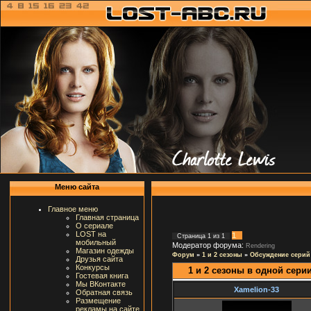
Меню сайта
Главное меню
Главная страница
О сериале
LOST на
1
Страница
1
из
1
мобильный
Модератор форума:
Rendering
Магазин одежды
Форум
»
1 и 2 сезоны
»
Обсуждение серий
Друзья сайта
Конкурсы
1 и 2 сезоны в одной сери
Гостевая книга
Мы ВКонтакте
Xamelion-33
Обратная связь
Размещение
рекламы на сайте