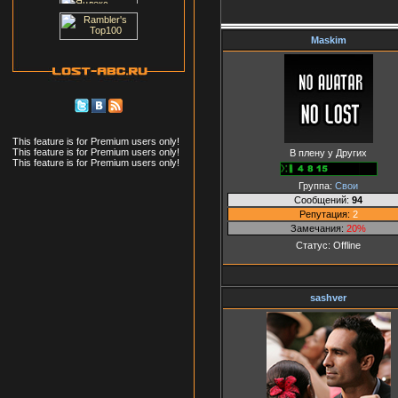
Maskim
This feature is for Premium users only!
This feature is for Premium users only!
В плену у Других
This feature is for Premium users only!
Группа:
Свои
Сообщений:
94
Репутация:
2
Замечания:
20%
Статус:
Offline
sashver