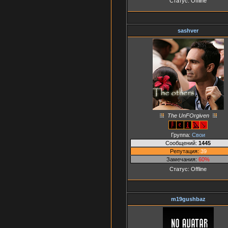
Статус:
Offline
sashver
The UnFOrgiven
Группа:
Свои
Сообщений:
1445
Репутация:
39
Замечания:
60%
Статус:
Offline
m19gushbaz