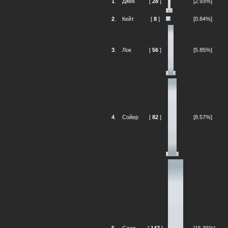
1
.
Джек
[
28
]
[2.93%]
2
.
Кейт
[
8
]
[0.84%]
3
.
Лок
[
56
]
[5.85%]
4
.
Сойер
[
82
]
[8.57%]
5
.
Саид
[
147
]
[15.36%]