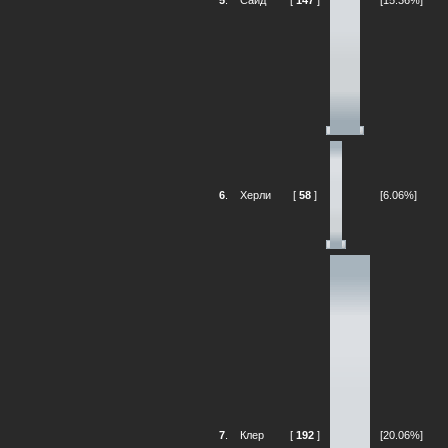
6
.
Херли
[
58
]
[6.06%]
7
.
Клер
[
192
]
[20.06%]