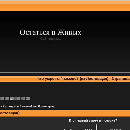
Остаться в Живых
Сайт сериала
Кто умрет в 4 сезоне? (из Лостовщан) - Страница
6
7
…
64
65
»
»
Кто умрет в 4 сезоне? (из Лостовщан)
Лостовщан)
Кто первый умрет в 4 сезоне?