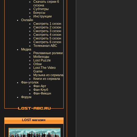
Скачать серии 6
сезона
Субтитры
Бонусы
Инструкции
Онлайн
Смотреть 1 сезон
Смотреть 2 сезон
Смотреть 3 сезон
Смотреть 4 сезон
Смотреть 5 сезон
Смотреть 6 сезон
Телеканал ABC
Медиа
Рекламные ролики
Мобизоды
Lost Puzzle
Обои
Lost:The Video
Game
Музыка из сериала
Книги из сериала
Фан-уголок
Фан-Арт
Фан-Клуб
Фан-Фикшн
Форум
LOST магазин