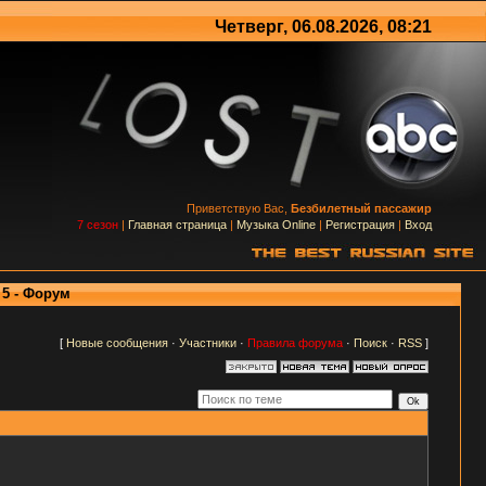
Четверг, 06.08.2026, 08:21
Приветствую Вас,
Безбилетный пассажир
7 сезон
|
Главная страница
|
Музыка Online
|
Регистрация
|
Вход
 5 - Форум
[
Новые сообщения
·
Участники
·
Правила форума
·
Поиск
·
RSS
]