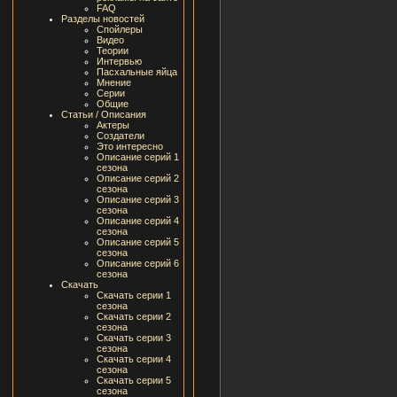
FAQ
Разделы новостей
Спойлеры
Видео
Теории
Интервью
Пасхальные яйца
Мнение
Серии
Общие
Статьи / Описания
Актеры
Создатели
Это интересно
Описание серий 1
сезона
Описание серий 2
сезона
Описание серий 3
сезона
Описание серий 4
сезона
Описание серий 5
сезона
Описание серий 6
сезона
Скачать
Скачать серии 1
сезона
Скачать серии 2
сезона
Скачать серии 3
сезона
Скачать серии 4
сезона
Скачать серии 5
сезона