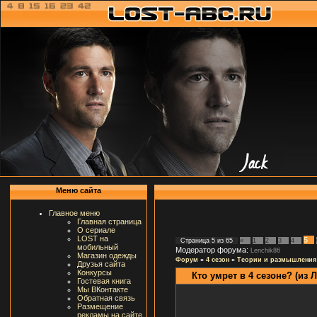
Меню сайта
Главное меню
Главная страница
О сериале
LOST на
5
Страница
5
из
65
«
1
2
3
4
мобильный
Модератор форума:
Lenchik86
Магазин одежды
Форум
»
4 сезон
»
Теории и размышления
Друзья сайта
Конкурсы
Кто умрет в 4 сезоне? (из 
Гостевая книга
Мы ВКонтакте
Обратная связь
Размещение
рекламы на сайте