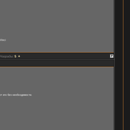
Vinci
+
Награды:
5
т его без необходимости.