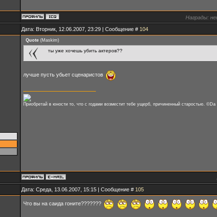
Награды:
не
Дата: Вторник, 12.06.2007, 23:29 | Сообщение #
104
Quote
(
Maskim
)
ты уже хочешь убить актеров??
лучше пусть убьет сценаристов
Приобретай в юности то, что с годами возместит тебе ущерб, причиненный старостью. ©Da 
Дата: Среда, 13.06.2007, 15:15 | Сообщение #
105
Что вы на саида гоните???????