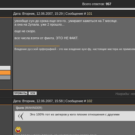
Всего ответов:
957
Дата: Вторник, 12.06.2007, 15:29 | Сообщение #
101
увообще сун до срока еще ого-го.. умирают кажеться на 7 месяце.
а она на 2упала. уже 2 прошло...
еще не скоро.
все числа взяти от финта. ЭТО НЕ ФАКТ.
Владение русской орфографией - это как владение кунг-фу, настоящие мастера не применяю
Награды:
не
Дата: Вторник, 12.06.2007, 15:58 | Сообщение #
102
Quote
(
MAHINDER
)
Это 100% тот из актеров у кого плохие отношения с другими