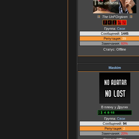
The UnFOrgiven
Группа:
Свои
Сообщений:
1445
Репутация:
39
Замечания:
60%
Статус:
Offline
Maskim
В плену у Других
Группа:
Свои
Сообщений:
94
Репутация:
2
Замечания:
20%