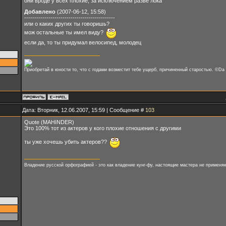
они вроде у всех плохие, за исключением разве лока
Добавлено
(2007-06-12, 15:58)
---------------------------------------------
или о каких других ты говоришь?
мож остальные ты имел виду?
если да, то ты придумал велосипед, молодец
Приобретай в юности то, что с годами возместит тебе ущерб, причиненный старостью. ©Da 
Дата: Вторник, 12.06.2007, 15:59 | Сообщение #
103
Quote (MAHINDER)
Это 100% тот из актеров у кого плохие отношения с другими
ты уже хочешь убить актеров??
Владение русской орфографией - это как владение кунг-фу, настоящие мастера не применяю