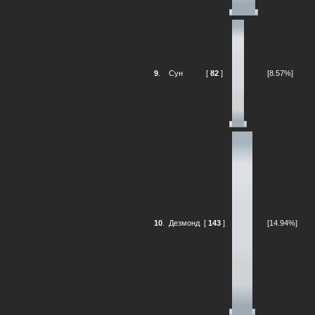
9
.
Сун
[
82
]
[8.57%]
10
.
Дезмонд
[
143
]
[14.94%]