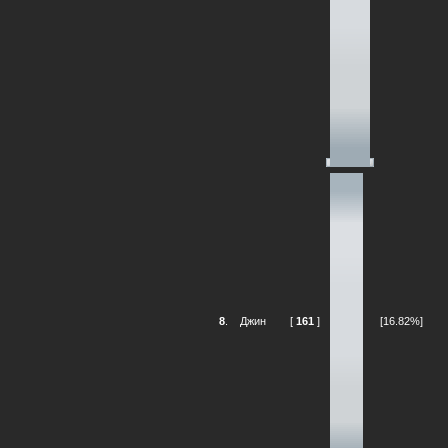
8
.
Джин
[
161
]
[16.82%]