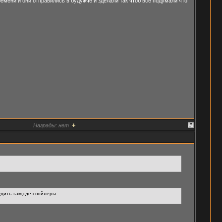
мени и они отправились в будужче и зделали так чтоб все подумали что
+
Награды:
нет
удить там,где спойлеры