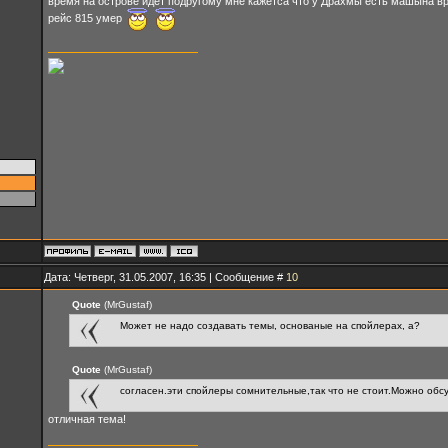
время на острове идет подругому мне кажетса что у Драхмы есть машына вре
рейс 815 умер
Дата: Четверг, 31.05.2007, 16:35 | Сообщение #
10
Quote
(MrGustaf)
Может не надо создавать темы, основаные на спойлерах, а?
Quote
(MrGustaf)
согласен.эти спойлеры сомнительные,так что не стоит.Можно обс
отличная тема!