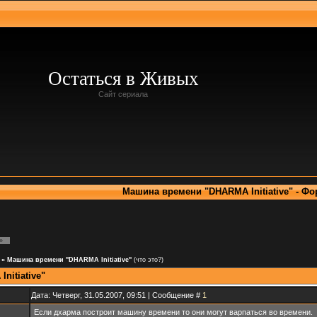
Остаться в Живых
Сайт сериала
Машина времени "DHARMA Initiative" - Ф
»
»
Машина времени "DHARMA Initiative"
(что это?)
itiative"
Дата: Четверг, 31.05.2007, 09:51 | Сообщение #
1
Если дхарма построит машину времени то они могут варпаться во времени.