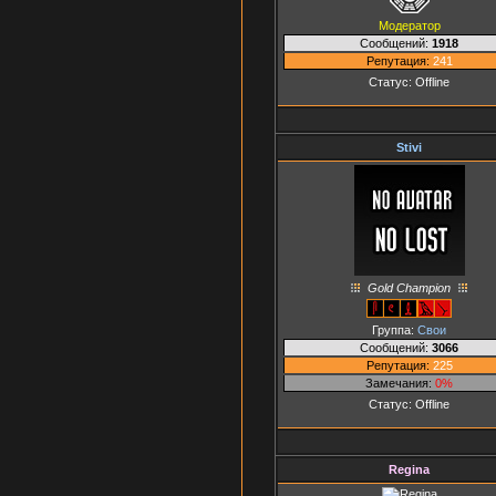
Модератор
Сообщений:
1918
Репутация:
241
Статус:
Offline
Stivi
Gold Champion
Группа:
Свои
Сообщений:
3066
Репутация:
225
Замечания:
0%
Статус:
Offline
Regina