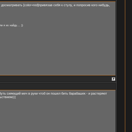
досматривать [color=red]привязав себя к стулу, и попросив кого нибудь,
 я их найду.... ))
тбуть сияющий меч в руки чтоб он пошел бить барабашек - и растеряют
ьствием(((