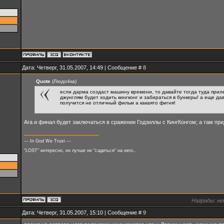
Дата: Четверг, 31.05.2007, 14:49 | Сообщение #
8
Quote
(Людо4ка)
если дарма создаст машину времени, то давайте тогда туда приле
джунглям будет ходить кингконг и забираться в бункеры! а еще д
получится не отличный фильм а какаято фигня!
Ага и финал будет заключаться в сражении Годзиллы с КингКонгом; а там пр
--- In God We Trust ---
"LOST" интересно, но лучше не "садиться" на него..
Награды:
не
Дата: Четверг, 31.05.2007, 15:10 | Сообщение #
9