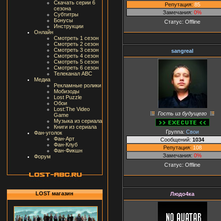
Скачать серии 6
Репутация:
85
сезона
Замечания:
0%
Субтитры
Бонусы
Статус:
Offline
Инструкции
Онлайн
Смотреть 1 сезон
Смотреть 2 сезон
Смотреть 3 сезон
sangreal
Смотреть 4 сезон
Смотреть 5 сезон
Смотреть 6 сезон
Телеканал ABC
Медиа
Рекламные ролики
Мобизоды
Lost Puzzle
Обои
Lost:The Video
Гость из будущего
Game
Музыка из сериала
Книги из сериала
Группа:
Свои
Фан-уголок
Фан-Арт
Сообщений:
1034
Фан-Клуб
Репутация:
108
Фан-Фикшн
Замечания:
0%
Форум
Статус:
Offline
LOST магазин
Людо4ка