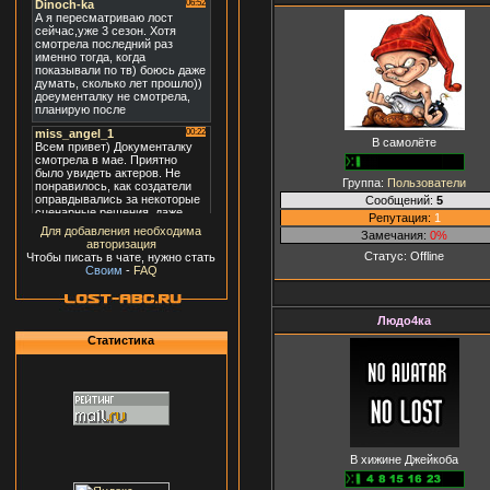
В самолёте
Группа:
Пользователи
Сообщений:
5
Репутация:
1
Для добавления необходима
Замечания:
0%
авторизация
Статус:
Offline
Чтобы писать в чате, нужно стать
Своим
-
FAQ
Людо4ка
Статистика
В хижине Джейкоба