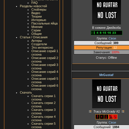
FAQ
Разделы новостей
Спойлеры
Видео
Теории
Интервью
Пасхальные яйца
Мнение
В хижине Джейкоба
Серии
Общие
Статьи / Описания
Группа:
Свои
Актеры
Сообщений:
389
Создатели
Репутация:
12
Это интересно
Описание серий 1
Замечания:
100%
сезона
Статус:
Offline
Описание серий 2
сезона
Описание серий 3
сезона
Описание серий 4
MrGustaf
сезона
Описание серий 5
сезона
Описание серий 6
сезона
Скачать
Скачать серии 1
сезона
Скачать серии 2
сезона
Скачать серии 3
Tracy McGrady #1
сезона
Скачать серии 4
сезона
Группа:
Свои
Скачать серии 5
Сообщений:
1884
сезона