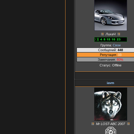
ЛихаЧ
Группа:
Свои
Сообщений:
448
Репутация:
33
Замечания:
80%
Статус:
Offline
iavm
Mr LOST-ABC 2007