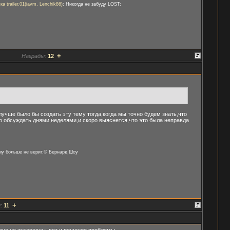
ка trailer.01(iavm, Lenchik86)
; Никогда не забуду LOST;
+
Награды:
12
 лучше было бы создать эту тему тогда,когда мы точно будем знать,что
 обсуждать днями,неделями,и скоро выяснется,что это была неправда
ому больше не верит.© Бернард Шоу
+
:
11
 мне не интересны, вот и решение проблемы.