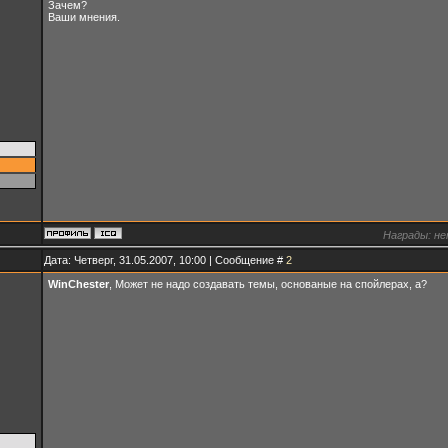
Зачем?
Ваши мнения.
Награды:
не
Дата: Четверг, 31.05.2007, 10:00 | Сообщение #
2
WinChester
, Может не надо создавать темы, основаные на спойлерах, а?