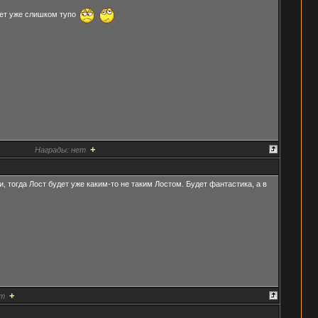
удет уже слишком тупо
+
Награды:
нет
, тогда Лост будет уже каким-то не таким Лостом. Будет фантастика, а в
+
т