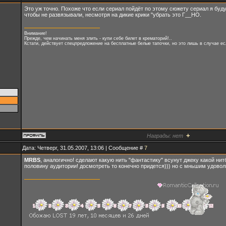
Это уж точно. Похоже что если сериал пойдёт по этому сюжету сериал я буду 
чтобы не развязывали, несмотря на дикие крики "убрать это Г__НО.
Внимание!
Прежде, чем начинать меня злить - купи себе билет в крематорий!..
Кстати, действует спецпредложение на бесплатные белые тапочки, но это лишь в случае если
+
Награды:
нет
Дата: Четверг, 31.05.2007, 13:06 | Сообщение #
7
MRBS
, аналогично! сделают какую нить "фантастику" всунут джеку какой ни
половину аудитории! досмотреть то конечно придется))) но с мньшим удовол