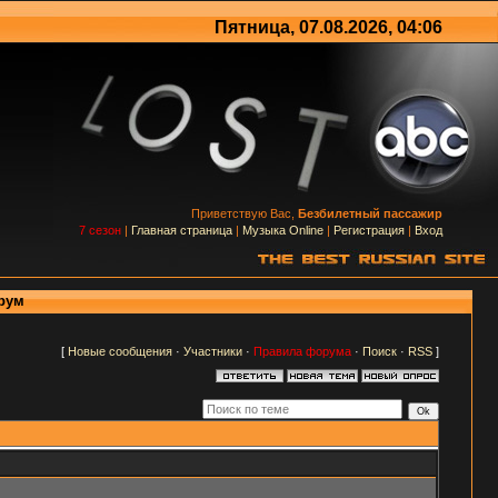
Пятница, 07.08.2026, 04:06
Приветствую Вас,
Безбилетный пассажир
7 сезон
|
Главная страница
|
Музыка Online
|
Регистрация
|
Вход
орум
[
Новые сообщения
·
Участники
·
Правила форума
·
Поиск
·
RSS
]