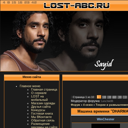
Меню сайта
Главное меню
Главная страница
О сериале
LOST на
1
Страница
1
из
10
2
3
…
9
10
мобильный
Модератор форума:
Lenchik86
Магазин одежды
Форум
»
4 сезон
»
Теории и размышления
Друзья сайта
Конкурсы
Машина времени "DHARMA In
Гостевая книга
Мы ВКонтакте
WinChester
Обратная связь
Размещение
рекламы на сайте