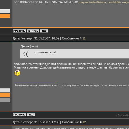
ВСЕ ВОПРОСЫ ПО БАНАМ И ЗАМЕЧАНИЯМ В ЛС;
озвучка trailer.02(iavm, Lenchik86)
;
озвуч
Дата: Четверг, 31.05.2007, 16:59 | Сообщение #
11
Quote
(iavm)
отличная тема!
отличная-то отличная,но вот только мы не знаем так ли это на самом деле,и
Машина времени Дхармы действительно существует.А щас мы будем все это
Наказанием лжеца оказывается не то, что ему никто больше не верит, а то, что он сам ник
Награды
Дата: Четверг, 31.05.2007, 17:36 | Сообщение #
12
Насчет темы - да кто что хочет, тот и обсуждает, я игнорирую темы, которые