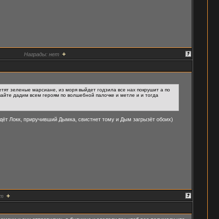
+
Награды:
нет
тят зеленые марсиане, из моря выйдет годзила все нах покрушит а по
авайте дадим всем героям по волшебной палочке и метле и и тогда
идёт Локк, приручивший Дымка, свистнет тому и Дым загрызёт обоих)
+
т