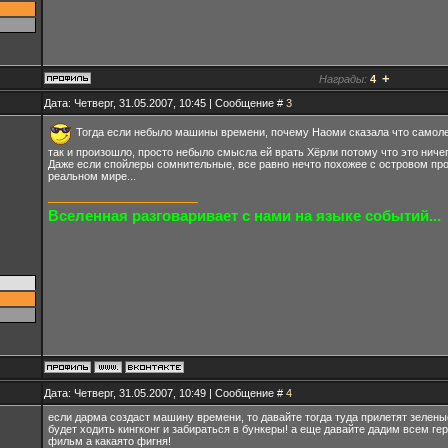
+
Награды:
4
Дата: Четверг, 31.05.2007, 10:45 | Сообщение #
3
Тогда если небыло машины времени, почему Наоми сказала что самоле
так и произошло, просто небыло смысла ей врать Хёрли потому что это ничег
Даже если спойлеры сомнительные, все равно нечто похожее с островом прои
реальном мире...
Вселенная разговаривает с нами на языке событий...
Дата: Четверг, 31.05.2007, 10:49 | Сообщение #
4
если дарма создаст машину времени, то давайте тогда туда прилетят зелены
будет ходить кингконг и забираться в бункеры! а еще давайте дадим всем ге
фильм а какаято фигня!