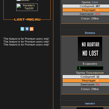
Группа:
Свои
Сообщений:
267
Репутация:
7
Замечания:
20%
Статус:
Offline
Domino
This feature is for Premium users only!
This feature is for Premium users only!
This feature is for Premium users only!
В самолёте
Группа:
Пользователи
Сообщений:
12
Репутация:
0
Замечания:
0%
Статус:
Offline
таксист