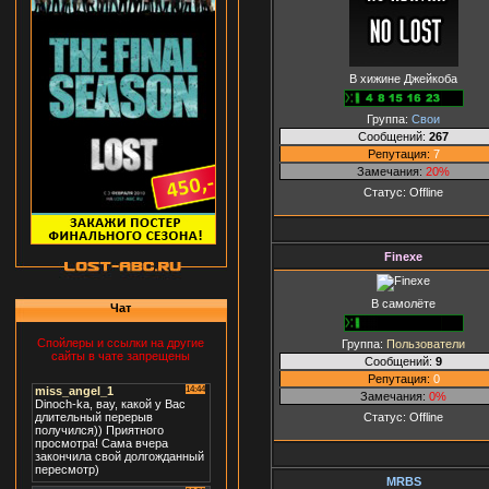
В хижине Джейкоба
Группа:
Свои
Сообщений:
267
Репутация:
7
Замечания:
20%
Статус:
Offline
Finexe
В самолёте
Чат
Спойлеры и ссылки на другие
Группа:
Пользователи
сайты в чате запрещены
Сообщений:
9
Репутация:
0
Замечания:
0%
Статус:
Offline
MRBS