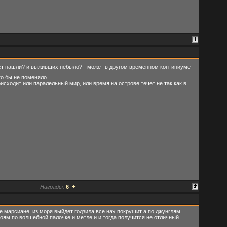
т нашли? и выживших небыло? - может в другом временном континиуме
о бы не поменяло...
сходит или паралельный мир, или время на острове течет не так как в
+
Награды:
6
е марсиане, из моря выйдет годзила все нах покрушит а по джунглям
роям по волшебной палочке и метле и и тогда получится не отличный